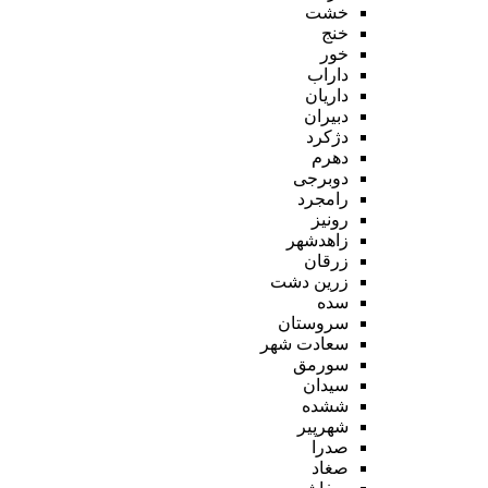
خشت
خنج
خور
داراب
داریان
دبیران
دژکرد
دهرم
دوبرجی
رامجرد
رونیز
زاهدشهر
زرقان
زرین دشت
سده
سروستان
سعادت شهر
سورمق
سیدان
ششده
شهرپیر
صدرا
صغاد