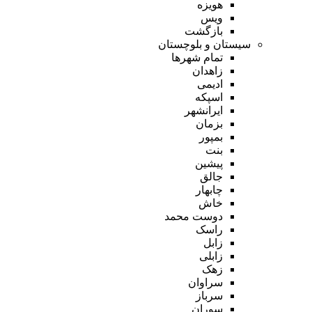
هویزه
ویس
بازگشت
سیستان و بلوچستان
تمام شهر‌ها
زاهدان
ادیمی
اسپکه
ایرانشهر
بزمان
بمپور
بنت
پیشین
جالق
چابهار
خاش
دوست محمد
راسک
زابل
زابلی
زهک
سراوان
سرباز
سوران