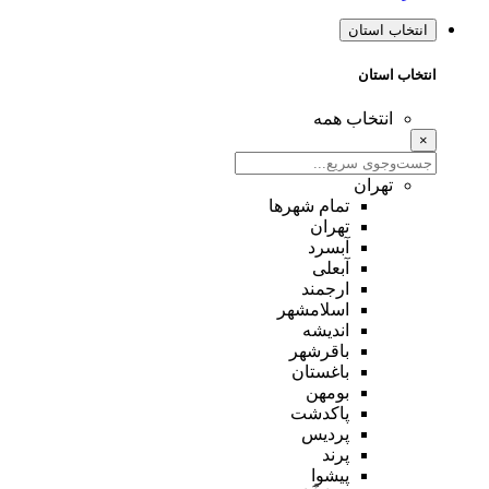
انتخاب استان
انتخاب استان
انتخاب همه
×
تهران
تمام شهر‌ها
تهران
آبسرد
آبعلی
ارجمند
اسلامشهر
اندیشه
باقرشهر
باغستان
بومهن
پاکدشت
پردیس
پرند
پیشوا