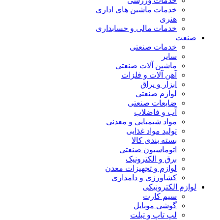
خدمات ورزشی
خدمات ماشین های اداری
هنری
خدمات مالی و حسابداری
صنعت
خدمات صنعتی
سایر
ماشین آلات صنعتی
آهن آلات و فلزات
ابزار و یراق
لوازم صنعتی
ضایعات صنعتی
آب و فاضلاب
مواد شیمیایی و معدنی
تولید مواد غذایی
بسته بندی کالا
اتوماسیون صنعتی
برق و الکترونیک
لوازم و تجهیزات معدن
کشاورزی و دامداری
لوازم الکترونیکی
سیم کارت
گوشی موبایل
لپ تاپ و تبلت