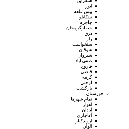
اسفراین
ایور
پیش قلعه
تیتکانلو
جاجرم
حصارگرمخان
درق
راز
سنخواست
شوقان
شیروان
صفی آباد
فاروج
قاضی
گرمه
لوجلی
بازگشت
خوزستان
تمام شهر‌ها
اهواز
آبادان
آغاجاری
اروندکنار
الوان