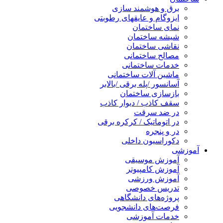
برق و هوشمند سازی
ایزوگام و عایقهای رطوبتی
نمای ساختمان
شیشه ساختمان
نقاشی ساختمان
مصالح ساختمانی
خدمات ساختمانی
ماشین آلات ساختمانی
آسانسور /پله برقی /بالابر
بازسازی ساختمان
سقف کاذب / دیوار کاذب
در ضد سرقت
در اتوماتیک / کرکره برقی
در و پنجره
دکوراسیون داخلی
آموزشی
آموزش موسیقی
آموزش کامپیوتر
آموزش ورزشی
تدریس خصوصی
پروژه‌های دانشگاهی
فرصت‌های دانشجویی
خدمات آموزشی