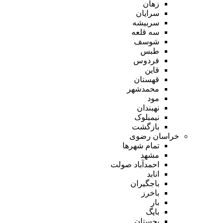
زهان
سرایان
سربیشه
سه قلعه
شوسف
طبس
فردوس
قاین
قهستان
محمدشهر
مود
نهبندان
نیمبلوک
بازگشت
خراسان رضوی
تمام شهر‌ها
مشهد
احمدآباد صولت
انابد
باجگیران
باخرز
بار
بایگ
بجستان