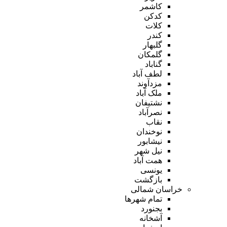
کاشمر
کدکن
کلات
کندر
گلبهار
گلمکان
گناباد
لطف آباد
مزدآوند
ملک آباد
نشتیفان
نصرآباد
نقاب
نوخندان
نیشابور
نیل شهر
همت آباد
یونسی
بازگشت
خراسان شمالی
تمام شهر‌ها
بجنورد
آشخانه