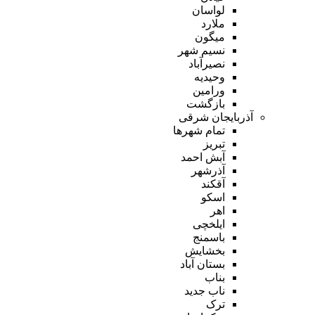
لواسان
ملارد
میگون
نسیم شهر
نصیرآباد
وحیدیه
ورامین
بازگشت
آذربایجان شرقی
تمام شهر‌ها
تبریز
آبش احمد
آذرشهر
آقکند
اسکو
اهر
ایلخچی
باسمنج
بخشایش
بستان آباد
بناب
ناب جدید
ترک