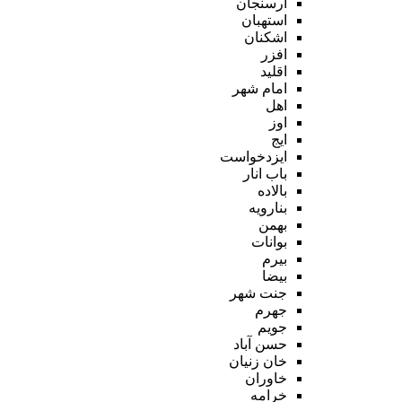
ارسنجان
استهبان
اشکنان
افزر
اقلید
امام شهر
اهل
اوز
ایج
ایزدخواست
باب انار
بالاده
بنارویه
بهمن
بوانات
بیرم
بیضا
جنت شهر
جهرم
جویم
حسن آباد
خان زنیان
خاوران
خرامه