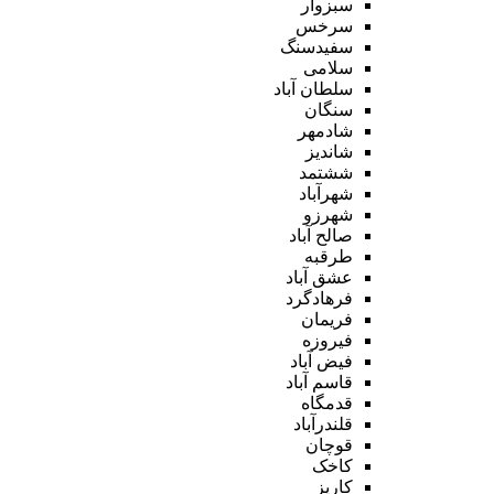
سبزوار
سرخس
سفیدسنگ
سلامی
سلطان آباد
سنگان
شادمهر
شاندیز
ششتمد
شهرآباد
شهرزو
صالح آباد
طرقبه
عشق آباد
فرهادگرد
فریمان
فیروزه
فیض آباد
قاسم آباد
قدمگاه
قلندرآباد
قوچان
کاخک
کاریز