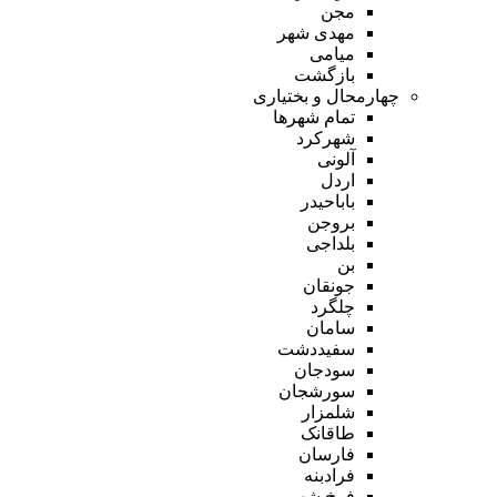
مجن
مهدی شهر
میامی
بازگشت
چهارمحال و بختیاری
تمام شهر‌ها
شهرکرد
آلونی
اردل
باباحیدر
بروجن
بلداجی
بن
جونقان
چلگرد
سامان
سفیددشت
سودجان
سورشجان
شلمزار
طاقانک
فارسان
فرادبنه
فرخ شهر