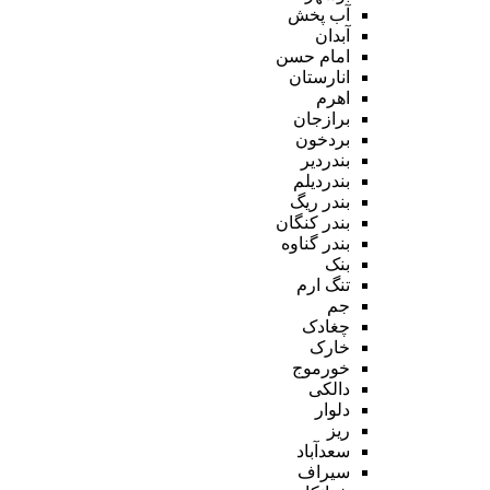
آب پخش
آبدان
امام حسن
انارستان
اهرم
برازجان
بردخون
بندردیر
بندردیلم
بندر ریگ
بندر کنگان
بندر گناوه
بنک
تنگ ارم
جم
چغادک
خارک
خورموج
دالکی
دلوار
ریز
سعدآباد
سیراف