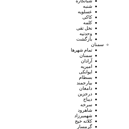
شبانکاره
شنبه
عسلویه
کاکی
کلمه
نخل تقی
وحدتیه
بازگشت
سمنان
تمام شهر‌ها
سمنان
آرادان
امیریه
ایوانکی
بسطام
بیارجمند
دامغان
درجزین
دیباج
سرخه
شاهرود
شهمیرزاد
کلاته خیج
گرمسار