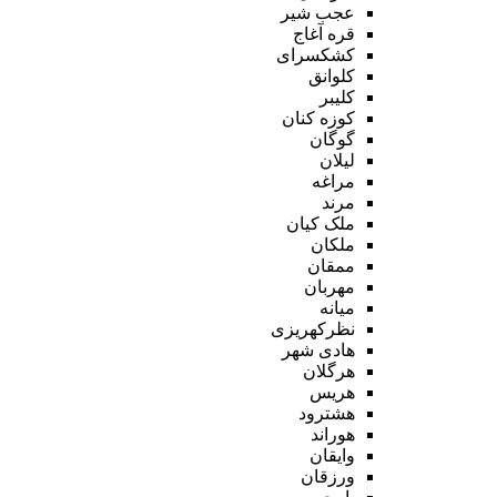
عجب شیر
قره آغاج
کشکسرای
کلوانق
کلیبر
کوزه کنان
گوگان
لیلان
مراغه
مرند
ملک کیان
ملکان
ممقان
مهربان
میانه
نظرکهریزی
هادی شهر
هرگلان
هریس
هشترود
هوراند
وایقان
ورزقان