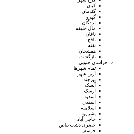
کیان
گندمان
گهرو
لردگان
مال خلیفه
ناغان
نافچ
نقنه
هفشجان
بازگشت
خراسان جنوبی
تمام شهر‌ها
آرین شهر
بیرجند
آیسک
ارسک
اسدیه
اسفدن
اسلامیه
بشرویه
حاجی آباد
خضری دشت بیاض
خوسف