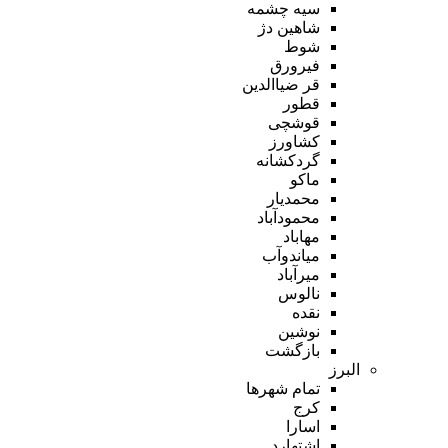
سیه چشمه
شاهین دژ
شوط
فیرورق
قر ضیاالدین
قطور
قوشچی
کشاورز
گردکشانه
ماکو
محمدیار
محمودآباد
مهاباد
میاندوآب
میرآباد
نالوس
نقده
نوشین
بازگشت
البرز
تمام شهر‌ها
کرج
اسارا
اشتهارد