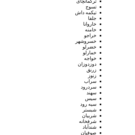
ترکمانچای
تسوج
تیکمه داش
جلفا
خاروانا
خامنه
خراجو
خسروشهر
خضرلو
خمارلو
خواجه
دوزدوزان
زرنق
زنوز
سراب
سردرود
سهند
سیس
سیه رود
شبستر
شربیان
شرفخانه
شندآباد
صوفیان