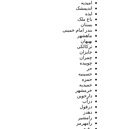
امیدیه
اندیمشک
ایذه
باغ ملک
بستان
بندر امام خمینی
ماهشهر
بهبهان
ترکالکی
جایزان
چمران
چوبیده
حر
حسینیه
حمزه
حمیدیه
خرمشهر
دارخوین
دزآب
دزفول
دهدز
رامشیر
رامهرمز
رفیع