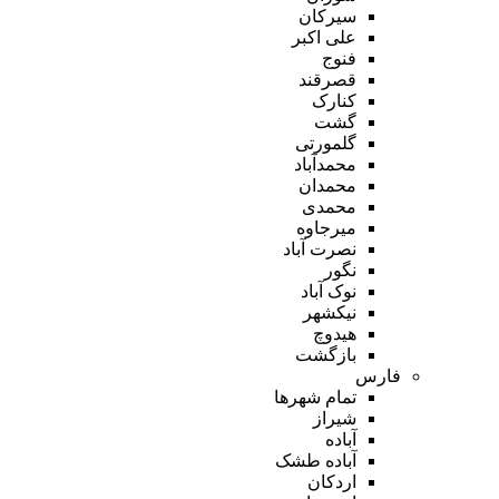
سیرکان
علی اکبر
فنوج
قصرقند
کنارک
گشت
گلمورتی
محمدآباد
محمدان
محمدی
میرجاوه
نصرت آباد
نگور
نوک آباد
نیکشهر
هیدوچ
بازگشت
فارس
تمام شهر‌ها
شیراز
آباده
آباده طشک
اردکان