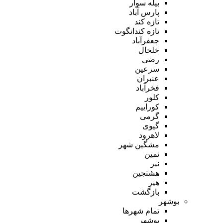
بیله سوار
پارس آباد
تازه کند
تازه کندانگوت
جعفرآباد
خلخال
رضی
سرعین
عنبران
فخرآباد
کلور
کوراییم
گرمی
گیوی
لاهرود
مشگین شهر
نمین
نیر
هشتجین
هیر
بازگشت
بوشهر
تمام شهر‌ها
بوشهر