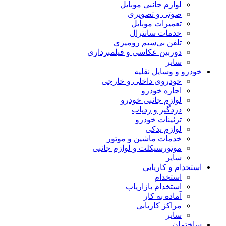
لوازم جانبی موبایل
صوتی و تصویری
تعمیرات موبایل
خدمات سانترال
تلفن بی‌سیم رومیزی
دوربین عکاسی و فیلمبرداری
سایر
خودرو و وسایل نقلیه
خودروی داخلی و خارجی
اجاره خودرو
لوازم جانبی خودرو
دزدگیر و ردیاب
تزئینات خودرو
لوازم یدکی
خدمات ماشین و موتور
موتورسیکلت و لوازم جانبی
سایر
استخدام و کاریابی
استخدام
استخدام بازاریاب
آماده به کار
مراکز کاریابی
سایر
ساختمان