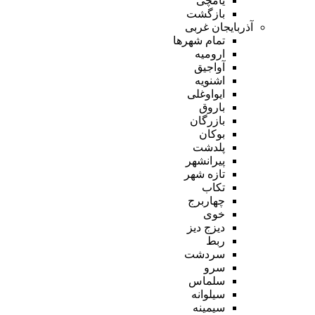
یامچی
بازگشت
آذربایجان غربی
تمام شهر‌ها
ارومیه
آواجیق
اشنویه
ایواوغلی
باروق
بازرگان
بوکان
پلدشت
پیرانشهر
تازه شهر
تکاب
چهاربرج
خوی
دیزج دیز
ربط
سردشت
سرو
سلماس
سیلوانه
سیمینه