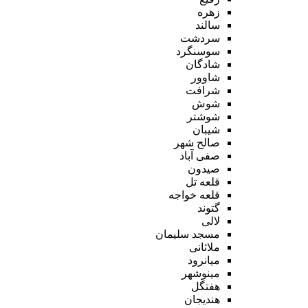
زهره
سالند
سردشت
سوسنگرد
شادگان
شاوور
شرافت
شوش
شوشتر
شیبان
صالح شهر
صفی آباد
صیدون
قلعه تل
قلعه خواجه
گتوند
لالی
مسجد سلیمان
ملاثانی
میانرود
مینوشهر
هفتگل
هندیجان