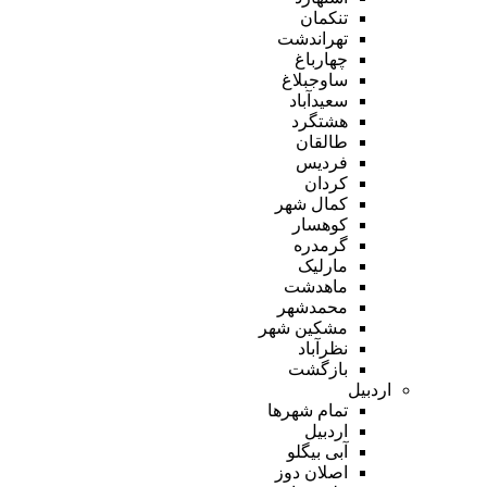
تنکمان
تهراندشت
چهارباغ
ساوجبلاغ
سعیدآباد
هشتگرد
طالقان
فردیس
کردان
کمال شهر
کوهسار
گرمدره
مارلیک
ماهدشت
محمدشهر
مشکین شهر
نظرآباد
بازگشت
اردبیل
تمام شهر‌ها
اردبیل
آبی بیگلو
اصلان دوز