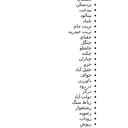
بردسکن
بیدخت
بینالود
تایباد
تربت جام
تربت حیدریه
جغتای
جنگل
چاشلو
چکنه
چناران
خرو
خلیل آباد
خواف
داورزن
در رود
درگز
دولت آباد
رباط سنگ
رشتخوار
رضویه
روداب
ریوش