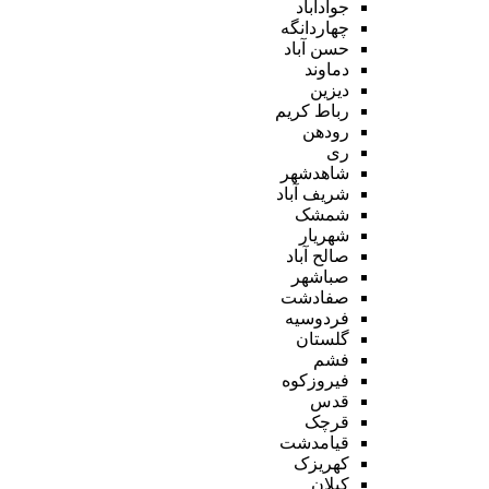
جوادآباد
چهاردانگه
حسن آباد
دماوند
دیزین
رباط کریم
رودهن
ری
شاهدشهر
شریف آباد
شمشک
شهریار
صالح آباد
صباشهر
صفادشت
فردوسیه
گلستان
فشم
فیروزکوه
قدس
قرچک
قیامدشت
کهریزک
کیلان