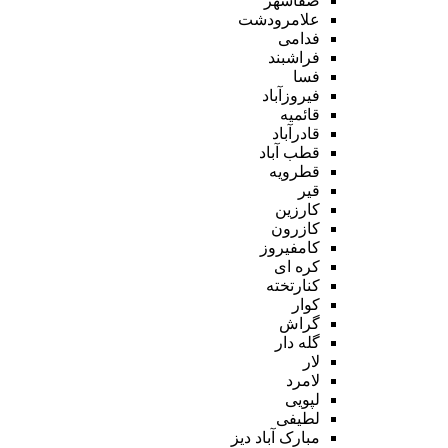
صفاشهر
علامرودشت
فدامی
فراشبند
فسا
فیروزآباد
قائمیه
قادرآباد
قطب آباد
قطرویه
قیر
کارزین
کازرون
کامفیروز
کره ای
کنارتخته
کوار
گراش
گله دار
لار
لامرد
لپویی
لطیفی
مبارک آباد دیز