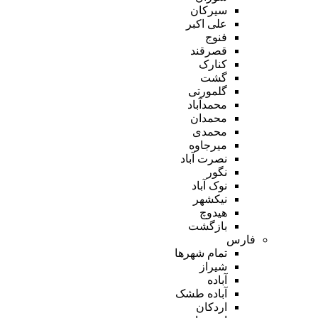
سیرکان
علی اکبر
فنوج
قصرقند
کنارک
گشت
گلمورتی
محمدآباد
محمدان
محمدی
میرجاوه
نصرت آباد
نگور
نوک آباد
نیکشهر
هیدوچ
بازگشت
فارس
تمام شهر‌ها
شیراز
آباده
آباده طشک
اردکان