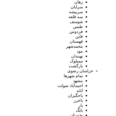
زهان
سرایان
سربیشه
سه قلعه
شوسف
طبس
فردوس
قاین
قهستان
محمدشهر
مود
نهبندان
نیمبلوک
بازگشت
خراسان رضوی
تمام شهر‌ها
مشهد
احمدآباد صولت
انابد
باجگیران
باخرز
بار
بایگ
بجستان