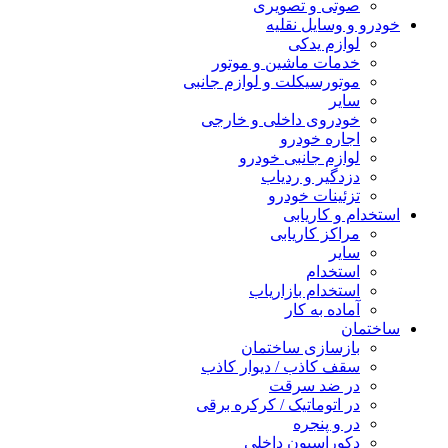
صوتی و تصویری
خودرو و وسایل نقلیه
لوازم یدکی
خدمات ماشین و موتور
موتورسیکلت و لوازم جانبی
سایر
خودروی داخلی و خارجی
اجاره خودرو
لوازم جانبی خودرو
دزدگیر و ردیاب
تزئینات خودرو
استخدام و کاریابی
مراکز کاریابی
سایر
استخدام
استخدام بازاریاب
آماده به کار
ساختمان
بازسازی ساختمان
سقف کاذب / دیوار کاذب
در ضد سرقت
در اتوماتیک / کرکره برقی
در و پنجره
دکوراسیون داخلی