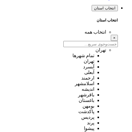
انتخاب استان
انتخاب استان
انتخاب همه
×
تهران
تمام شهر‌ها
تهران
آبسرد
آبعلی
ارجمند
اسلامشهر
اندیشه
باقرشهر
باغستان
بومهن
پاکدشت
پردیس
پرند
پیشوا