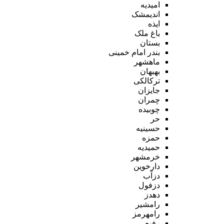
امیدیه
اندیمشک
ایذه
باغ ملک
بستان
بندر امام خمینی
ماهشهر
بهبهان
ترکالکی
جایزان
چمران
چوبیده
حر
حسینیه
حمزه
حمیدیه
خرمشهر
دارخوین
دزآب
دزفول
دهدز
رامشیر
رامهرمز
رفیع