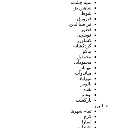
سیه چشمه
شاهین دژ
شوط
فیرورق
قر ضیاالدین
قطور
قوشچی
کشاورز
گردکشانه
ماکو
محمدیار
محمودآباد
مهاباد
میاندوآب
میرآباد
نالوس
نقده
نوشین
بازگشت
البرز
تمام شهر‌ها
کرج
اسارا
اشتهارد