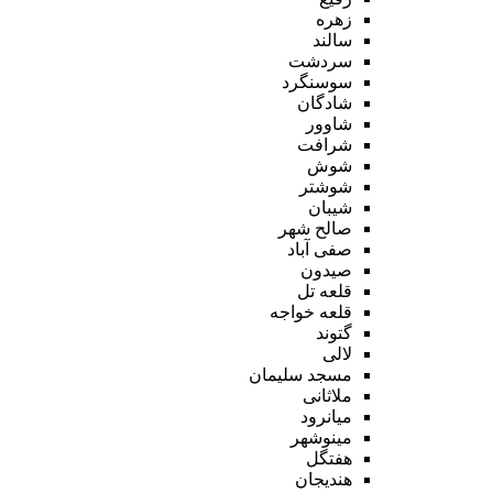
زهره
سالند
سردشت
سوسنگرد
شادگان
شاوور
شرافت
شوش
شوشتر
شیبان
صالح شهر
صفی آباد
صیدون
قلعه تل
قلعه خواجه
گتوند
لالی
مسجد سلیمان
ملاثانی
میانرود
مینوشهر
هفتگل
هندیجان