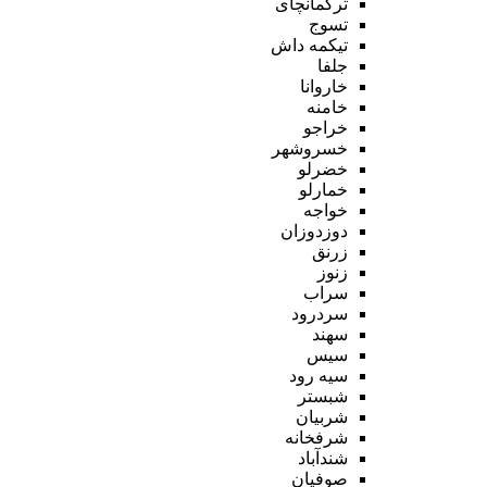
ترکمانچای
تسوج
تیکمه داش
جلفا
خاروانا
خامنه
خراجو
خسروشهر
خضرلو
خمارلو
خواجه
دوزدوزان
زرنق
زنوز
سراب
سردرود
سهند
سیس
سیه رود
شبستر
شربیان
شرفخانه
شندآباد
صوفیان