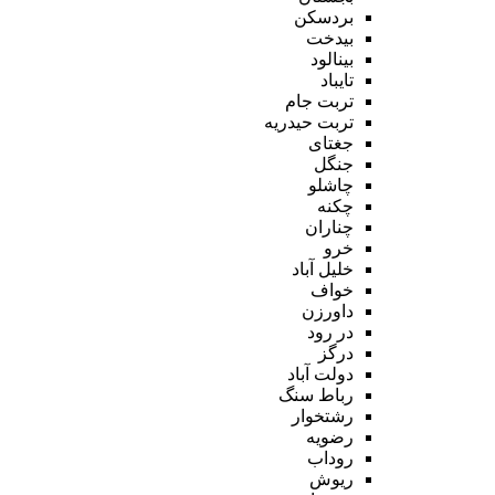
بردسکن
بیدخت
بینالود
تایباد
تربت جام
تربت حیدریه
جغتای
جنگل
چاشلو
چکنه
چناران
خرو
خلیل آباد
خواف
داورزن
در رود
درگز
دولت آباد
رباط سنگ
رشتخوار
رضویه
روداب
ریوش