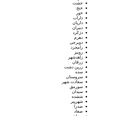
خشت
خنج
خور
داراب
داریان
دبیران
دژکرد
دهرم
دوبرجی
رامجرد
رونیز
زاهدشهر
زرقان
زرین دشت
سده
سروستان
سعادت شهر
سورمق
سیدان
ششده
شهرپیر
صدرا
صغاد