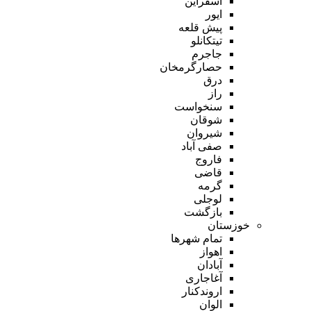
اسفراین
ایور
پیش قلعه
تیتکانلو
جاجرم
حصارگرمخان
درق
راز
سنخواست
شوقان
شیروان
صفی آباد
فاروج
قاضی
گرمه
لوجلی
بازگشت
خوزستان
تمام شهر‌ها
اهواز
آبادان
آغاجاری
اروندکنار
الوان