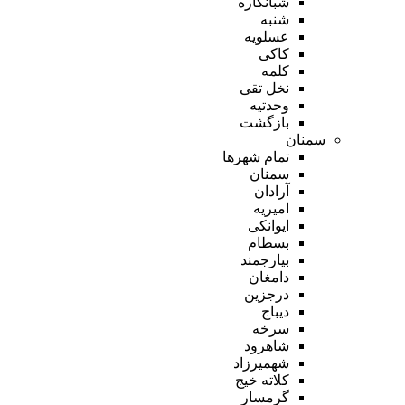
شبانکاره
شنبه
عسلویه
کاکی
کلمه
نخل تقی
وحدتیه
بازگشت
سمنان
تمام شهر‌ها
سمنان
آرادان
امیریه
ایوانکی
بسطام
بیارجمند
دامغان
درجزین
دیباج
سرخه
شاهرود
شهمیرزاد
کلاته خیج
گرمسار