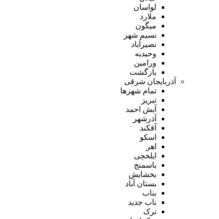
لواسان
ملارد
میگون
نسیم شهر
نصیرآباد
وحیدیه
ورامین
بازگشت
آذربایجان شرقی
تمام شهر‌ها
تبریز
آبش احمد
آذرشهر
آقکند
اسکو
اهر
ایلخچی
باسمنج
بخشایش
بستان آباد
بناب
ناب جدید
ترک