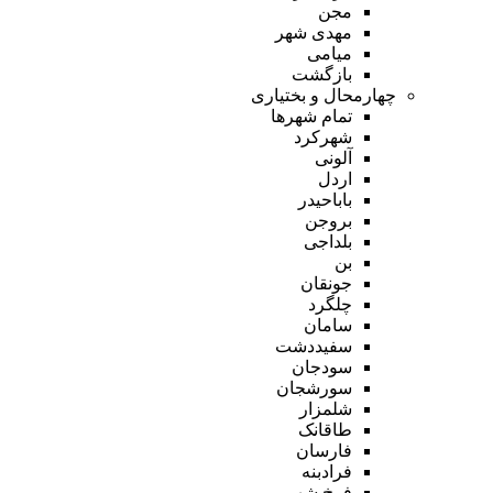
مجن
مهدی شهر
میامی
بازگشت
چهارمحال و بختیاری
تمام شهر‌ها
شهرکرد
آلونی
اردل
باباحیدر
بروجن
بلداجی
بن
جونقان
چلگرد
سامان
سفیددشت
سودجان
سورشجان
شلمزار
طاقانک
فارسان
فرادبنه
فرخ شهر