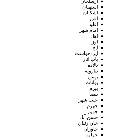
ارسنجان
استهبان
اشکنان
افزر
اقلید
امام شهر
اهل
اوز
ایج
ایزدخواست
باب انار
بالاده
بنارویه
بهمن
بوانات
بیرم
بیضا
جنت شهر
جهرم
جویم
حسن آباد
خان زنیان
خاوران
خرامه