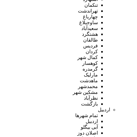
تنکمان
تهراندشت
چهارباغ
ساوجبلاغ
سعیدآباد
هشتگرد
طالقان
فردیس
کردان
کمال شهر
کوهسار
گرمدره
مارلیک
ماهدشت
محمدشهر
مشکین شهر
نظرآباد
بازگشت
اردبیل
تمام شهر‌ها
اردبیل
آبی بیگلو
اصلان دوز