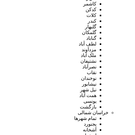
کاشمر
کدکن
کلات
کندر
گلبهار
گلمکان
گناباد
لطف آباد
مزدآوند
ملک آباد
نشتیفان
نصرآباد
نقاب
نوخندان
نیشابور
نیل شهر
همت آباد
یونسی
بازگشت
خراسان شمالی
تمام شهر‌ها
بجنورد
آشخانه