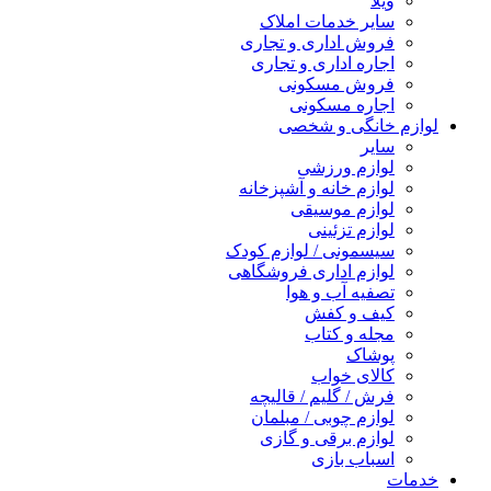
ویلا
سایر خدمات املاک
فروش اداری و تجاری
اجاره اداری و تجاری
فروش مسکونی
اجاره مسکونی
لوازم خانگی و شخصی
سایر
لوازم ورزشی
لوازم خانه و آشپزخانه
لوازم موسیقی
لوازم تزئینی
سیسمونی / لوازم کودک
لوازم اداری فروشگاهی
تصفیه آب و هوا
کیف و کفش
مجله و کتاب
پوشاک
کالای خواب
فرش / گلیم / قالیچه
لوازم چوبی / مبلمان
لوازم برقی و گازی
اسباب بازی
خدمات