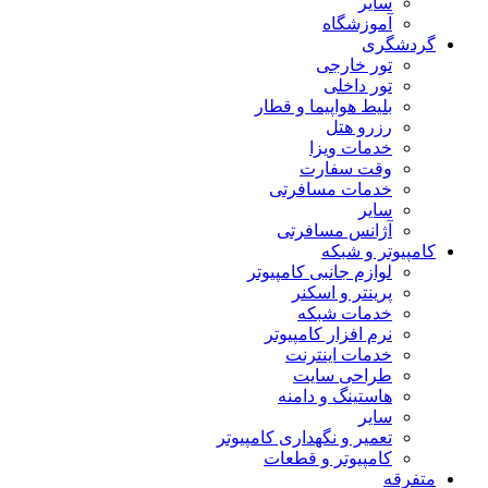
سایر
آموزشگاه
گردشگری
تور خارجی
تور داخلی
بلیط هواپیما و قطار
رزرو هتل
خدمات ویزا
وقت سفارت
خدمات مسافرتی
سایر
آژانس مسافرتی
کامپیوتر و شبکه
لوازم جانبی کامپیوتر
پرینتر و اسکنر
خدمات شبکه
نرم افزار کامپیوتر
خدمات اینترنت
طراحی سایت
هاستینگ و دامنه
سایر
تعمیر و نگهداری کامپیوتر
کامپیوتر و قطعات
متفرقه