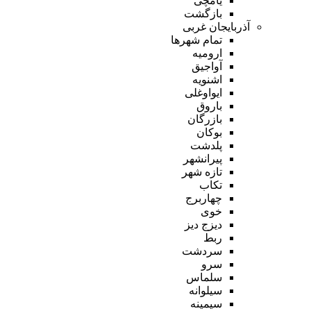
یامچی
بازگشت
آذربایجان غربی
تمام شهر‌ها
ارومیه
آواجیق
اشنویه
ایواوغلی
باروق
بازرگان
بوکان
پلدشت
پیرانشهر
تازه شهر
تکاب
چهاربرج
خوی
دیزج دیز
ربط
سردشت
سرو
سلماس
سیلوانه
سیمینه