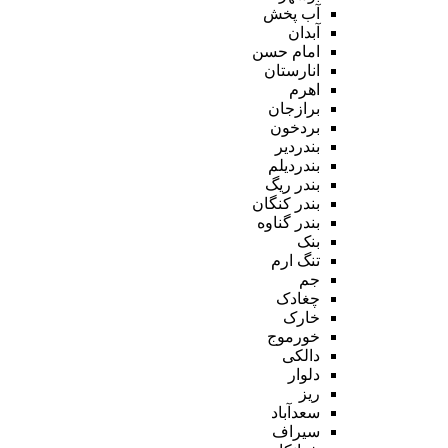
آب پخش
آبدان
امام حسن
انارستان
اهرم
برازجان
بردخون
بندردیر
بندردیلم
بندر ریگ
بندر کنگان
بندر گناوه
بنک
تنگ ارم
جم
چغادک
خارک
خورموج
دالکی
دلوار
ریز
سعدآباد
سیراف