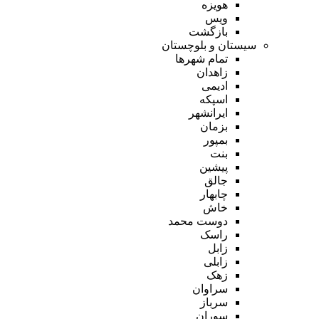
هویزه
ویس
بازگشت
سیستان و بلوچستان
تمام شهر‌ها
زاهدان
ادیمی
اسپکه
ایرانشهر
بزمان
بمپور
بنت
پیشین
جالق
چابهار
خاش
دوست محمد
راسک
زابل
زابلی
زهک
سراوان
سرباز
سوران