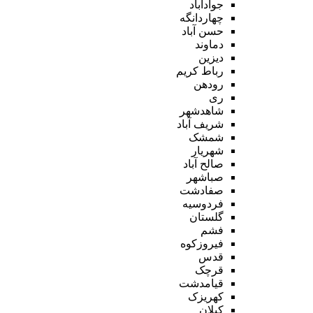
جوادآباد
چهاردانگه
حسن آباد
دماوند
دیزین
رباط کریم
رودهن
ری
شاهدشهر
شریف آباد
شمشک
شهریار
صالح آباد
صباشهر
صفادشت
فردوسیه
گلستان
فشم
فیروزکوه
قدس
قرچک
قیامدشت
کهریزک
کیلان