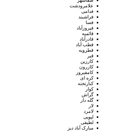
صفاشهر
علامرودشت
فدامی
فراشبند
فسا
فیروزآباد
قائمیه
قادرآباد
قطب آباد
قطرویه
قیر
کارزین
کازرون
کامفیروز
کره ای
کنارتخته
کوار
گراش
گله دار
لار
لامرد
لپویی
لطیفی
مبارک آباد دیز