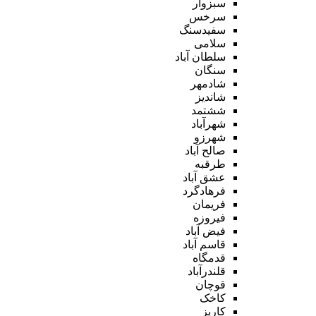
سبزوار
سرخس
سفیدسنگ
سلامی
سلطان آباد
سنگان
شادمهر
شاندیز
ششتمد
شهرآباد
شهرزو
صالح آباد
طرقبه
عشق آباد
فرهادگرد
فریمان
فیروزه
فیض آباد
قاسم آباد
قدمگاه
قلندرآباد
قوچان
کاخک
کاریز