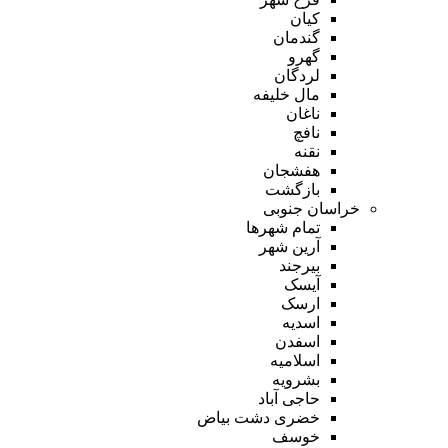
کیان
گندمان
گهرو
لردگان
مال خلیفه
ناغان
نافچ
نقنه
هفشجان
بازگشت
خراسان جنوبی
تمام شهر‌ها
آرین شهر
بیرجند
آیسک
ارسک
اسدیه
اسفدن
اسلامیه
بشرویه
حاجی آباد
خضری دشت بیاض
خوسف