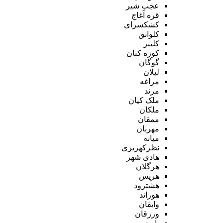
عجب شیر
قره آغاج
کشکسرای
کلوانق
کلیبر
کوزه کنان
گوگان
لیلان
مراغه
مرند
ملک کیان
ملکان
ممقان
مهربان
میانه
نظرکهریزی
هادی شهر
هرگلان
هریس
هشترود
هوراند
وایقان
ورزقان