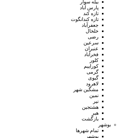
بیله سوار
پارس آباد
تازه کند
تازه کندانگوت
جعفرآباد
خلخال
رضی
سرعین
عنبران
فخرآباد
کلور
کوراییم
گرمی
گیوی
لاهرود
مشگین شهر
نمین
نیر
هشتجین
هیر
بازگشت
بوشهر
تمام شهر‌ها
بوشهر