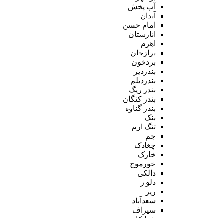
آب پخش
آبدان
امام حسن
انارستان
اهرم
برازجان
بردخون
بندردیر
بندردیلم
بندر ریگ
بندر کنگان
بندر گناوه
بنک
تنگ ارم
جم
چغادک
خارک
خورموج
دالکی
دلوار
ریز
سعدآباد
سیراف