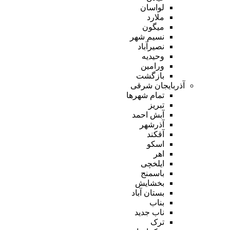
لواسان
ملارد
میگون
نسیم شهر
نصیرآباد
وحیدیه
ورامین
بازگشت
آذربایجان شرقی
تمام شهر‌ها
تبریز
آبش احمد
آذرشهر
آقکند
اسکو
اهر
ایلخچی
باسمنج
بخشایش
بستان آباد
بناب
ناب جدید
ترک