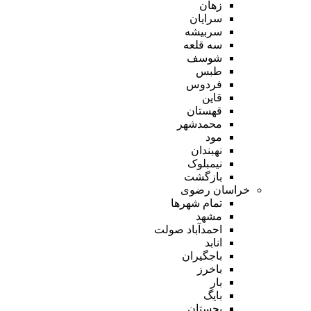
زهان
سرایان
سربیشه
سه قلعه
شوسف
طبس
فردوس
قاین
قهستان
محمدشهر
مود
نهبندان
نیمبلوک
بازگشت
خراسان رضوی
تمام شهر‌ها
مشهد
احمدآباد صولت
انابد
باجگیران
باخرز
بار
بایگ
بجستان