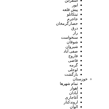
اسفراین
ایور
پیش قلعه
تیتکانلو
جاجرم
حصارگرمخان
درق
راز
سنخواست
شوقان
شیروان
صفی آباد
فاروج
قاضی
گرمه
لوجلی
بازگشت
خوزستان
تمام شهر‌ها
اهواز
آبادان
آغاجاری
اروندکنار
الوان