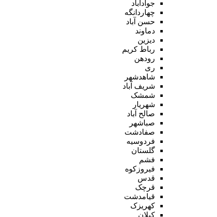
جوادآباد
چهاردانگه
حسن آباد
دماوند
دیزین
رباط کریم
رودهن
ری
شاهدشهر
شریف آباد
شمشک
شهریار
صالح آباد
صباشهر
صفادشت
فردوسیه
گلستان
فشم
فیروزکوه
قدس
قرچک
قیامدشت
کهریزک
کیلان