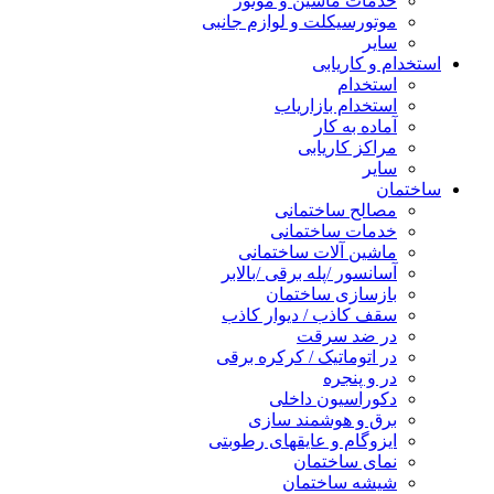
خدمات ماشین و موتور
موتورسیکلت و لوازم جانبی
سایر
استخدام و کاریابی
استخدام
استخدام بازاریاب
آماده به کار
مراکز کاریابی
سایر
ساختمان
مصالح ساختمانی
خدمات ساختمانی
ماشین آلات ساختمانی
آسانسور /پله برقی /بالابر
بازسازی ساختمان
سقف کاذب / دیوار کاذب
در ضد سرقت
در اتوماتیک / کرکره برقی
در و پنجره
دکوراسیون داخلی
برق و هوشمند سازی
ایزوگام و عایقهای رطوبتی
نمای ساختمان
شیشه ساختمان