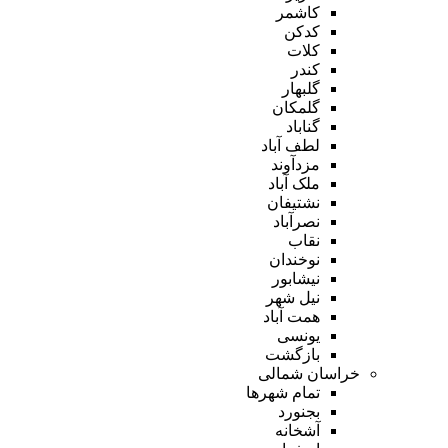
کاشمر
کدکن
کلات
کندر
گلبهار
گلمکان
گناباد
لطف آباد
مزدآوند
ملک آباد
نشتیفان
نصرآباد
نقاب
نوخندان
نیشابور
نیل شهر
همت آباد
یونسی
بازگشت
خراسان شمالی
تمام شهر‌ها
بجنورد
آشخانه