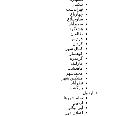
تنکمان
تهراندشت
چهارباغ
ساوجبلاغ
سعیدآباد
هشتگرد
طالقان
فردیس
کردان
کمال شهر
کوهسار
گرمدره
مارلیک
ماهدشت
محمدشهر
مشکین شهر
نظرآباد
بازگشت
اردبیل
تمام شهر‌ها
اردبیل
آبی بیگلو
اصلان دوز