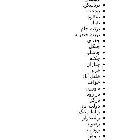
بردسکن
بیدخت
بینالود
تایباد
تربت جام
تربت حیدریه
جغتای
جنگل
چاشلو
چکنه
چناران
خرو
خلیل آباد
خواف
داورزن
در رود
درگز
دولت آباد
رباط سنگ
رشتخوار
رضویه
روداب
ریوش