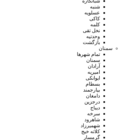
شبانکاره
شنبه
عسلویه
کاکی
کلمه
نخل تقی
وحدتیه
بازگشت
سمنان
تمام شهر‌ها
سمنان
آرادان
امیریه
ایوانکی
بسطام
بیارجمند
دامغان
درجزین
دیباج
سرخه
شاهرود
شهمیرزاد
کلاته خیج
گرمسار