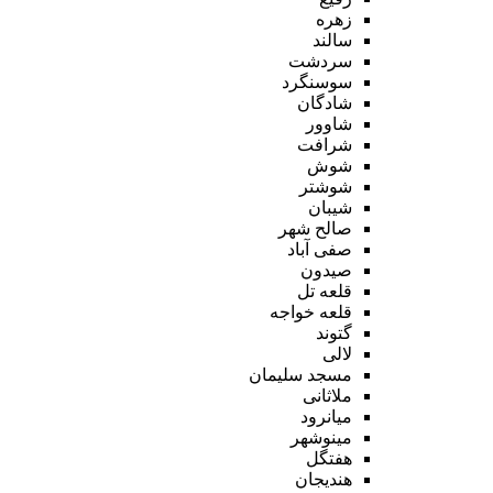
زهره
سالند
سردشت
سوسنگرد
شادگان
شاوور
شرافت
شوش
شوشتر
شیبان
صالح شهر
صفی آباد
صیدون
قلعه تل
قلعه خواجه
گتوند
لالی
مسجد سلیمان
ملاثانی
میانرود
مینوشهر
هفتگل
هندیجان