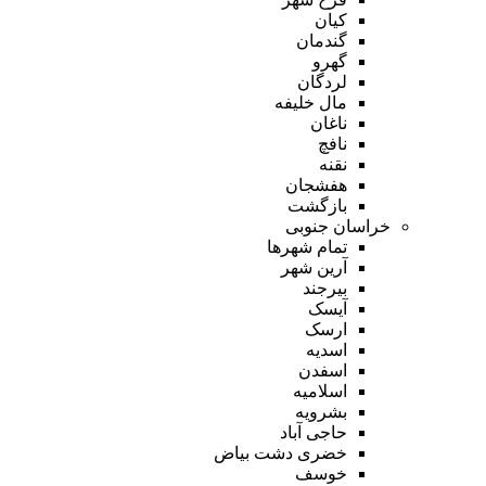
کیان
گندمان
گهرو
لردگان
مال خلیفه
ناغان
نافچ
نقنه
هفشجان
بازگشت
خراسان جنوبی
تمام شهر‌ها
آرین شهر
بیرجند
آیسک
ارسک
اسدیه
اسفدن
اسلامیه
بشرویه
حاجی آباد
خضری دشت بیاض
خوسف