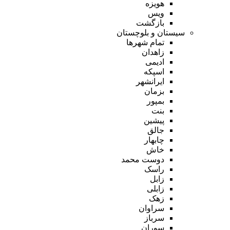
هویزه
ویس
بازگشت
سیستان و بلوچستان
تمام شهر‌ها
زاهدان
ادیمی
اسپکه
ایرانشهر
بزمان
بمپور
بنت
پیشین
جالق
چابهار
خاش
دوست محمد
راسک
زابل
زابلی
زهک
سراوان
سرباز
سوران