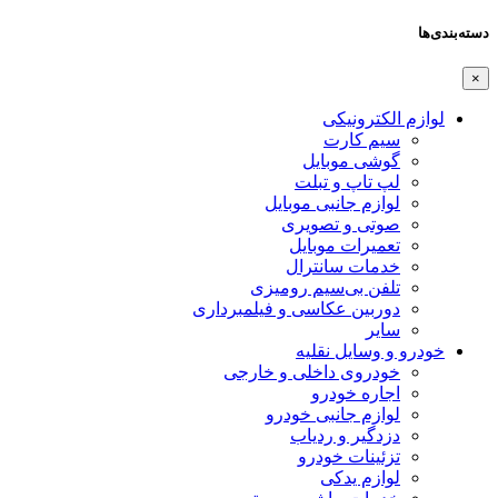
دسته‌بندی‌ها
×
لوازم الکترونیکی
سیم کارت
گوشی موبایل
لپ تاپ و تبلت
لوازم جانبی موبایل
صوتی و تصویری
تعمیرات موبایل
خدمات سانترال
تلفن بی‌سیم رومیزی
دوربین عکاسی و فیلمبرداری
سایر
خودرو و وسایل نقلیه
خودروی داخلی و خارجی
اجاره خودرو
لوازم جانبی خودرو
دزدگیر و ردیاب
تزئینات خودرو
لوازم یدکی