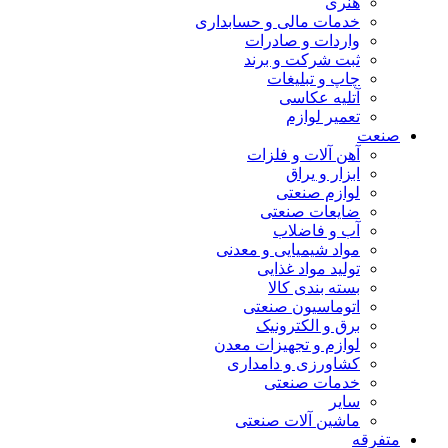
هنری
خدمات مالی و حسابداری
واردات و صادرات
ثبت شرکت و برند
چاپ و تبلیغات
آتلیه عکاسی
تعمیر لوازم
صنعت
آهن آلات و فلزات
ابزار و یراق
لوازم صنعتی
ضایعات صنعتی
آب و فاضلاب
مواد شیمیایی و معدنی
تولید مواد غذایی
بسته بندی کالا
اتوماسیون صنعتی
برق و الکترونیک
لوازم و تجهیزات معدن
کشاورزی و دامداری
خدمات صنعتی
سایر
ماشین آلات صنعتی
متفرقه