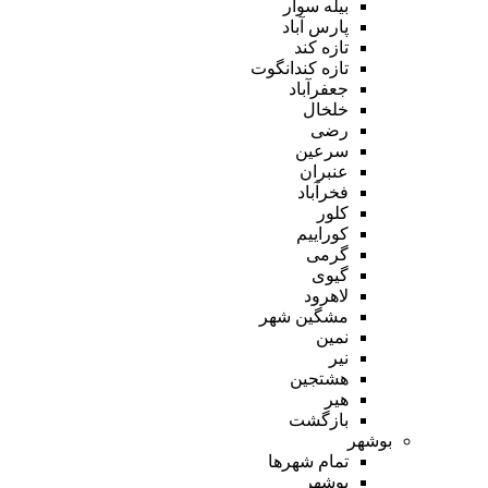
بیله سوار
پارس آباد
تازه کند
تازه کندانگوت
جعفرآباد
خلخال
رضی
سرعین
عنبران
فخرآباد
کلور
کوراییم
گرمی
گیوی
لاهرود
مشگین شهر
نمین
نیر
هشتجین
هیر
بازگشت
بوشهر
تمام شهر‌ها
بوشهر