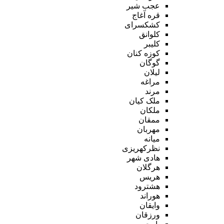
عجب شیر
قره آغاج
کشکسرای
کلوانق
کلیبر
کوزه کنان
گوگان
لیلان
مراغه
مرند
ملک کیان
ملکان
ممقان
مهربان
میانه
نظرکهریزی
هادی شهر
هرگلان
هریس
هشترود
هوراند
وایقان
ورزقان