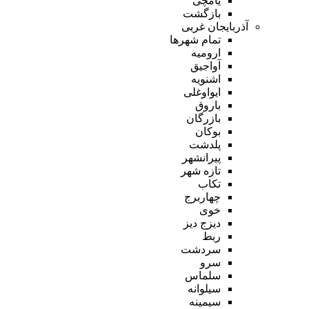
یامچی
بازگشت
آذربایجان غربی
تمام شهر‌ها
ارومیه
آواجیق
اشنویه
ایواوغلی
باروق
بازرگان
بوکان
پلدشت
پیرانشهر
تازه شهر
تکاب
چهاربرج
خوی
دیزج دیز
ربط
سردشت
سرو
سلماس
سیلوانه
سیمینه