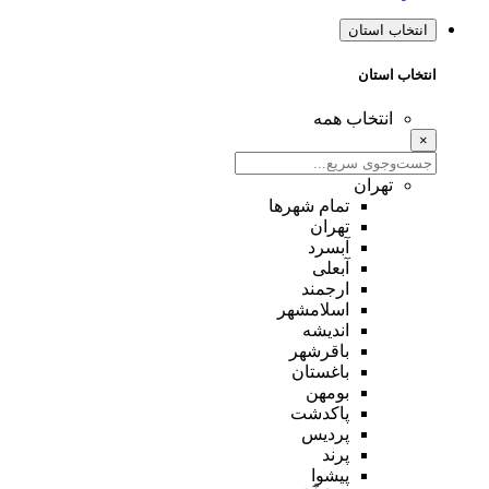
انتخاب استان
انتخاب استان
انتخاب همه
×
تهران
تمام شهر‌ها
تهران
آبسرد
آبعلی
ارجمند
اسلامشهر
اندیشه
باقرشهر
باغستان
بومهن
پاکدشت
پردیس
پرند
پیشوا