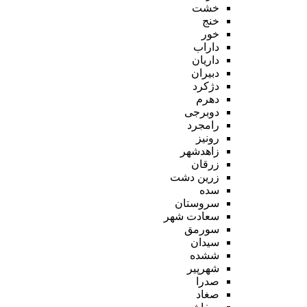
خشت
خنج
خور
داراب
داریان
دبیران
دژکرد
دهرم
دوبرجی
رامجرد
رونیز
زاهدشهر
زرقان
زرین دشت
سده
سروستان
سعادت شهر
سورمق
سیدان
ششده
شهرپیر
صدرا
صغاد