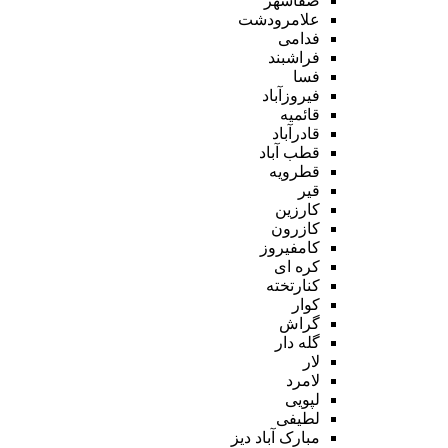
صفاشهر
علامرودشت
فدامی
فراشبند
فسا
فیروزآباد
قائمیه
قادرآباد
قطب آباد
قطرویه
قیر
کارزین
کازرون
کامفیروز
کره ای
کنارتخته
کوار
گراش
گله دار
لار
لامرد
لپویی
لطیفی
مبارک آباد دیز