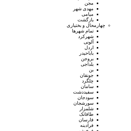
مجن
مهدی شهر
میامی
بازگشت
چهارمحال و بختیاری
تمام شهر‌ها
شهرکرد
آلونی
اردل
باباحیدر
بروجن
بلداجی
بن
جونقان
چلگرد
سامان
سفیددشت
سودجان
سورشجان
شلمزار
طاقانک
فارسان
فرادبنه
فرخ شهر