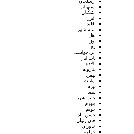
ارسنجان
استهبان
اشکنان
افزر
اقلید
امام شهر
اهل
اوز
ایج
ایزدخواست
باب انار
بالاده
بنارویه
بهمن
بوانات
بیرم
بیضا
جنت شهر
جهرم
جویم
حسن آباد
خان زنیان
خاوران
خرامه