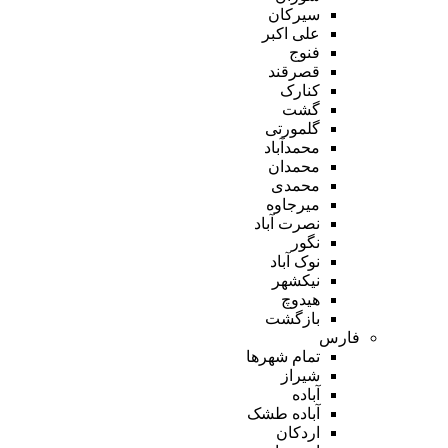
سیرکان
علی اکبر
فنوج
قصرقند
کنارک
گشت
گلمورتی
محمدآباد
محمدان
محمدی
میرجاوه
نصرت آباد
نگور
نوک آباد
نیکشهر
هیدوچ
بازگشت
فارس
تمام شهر‌ها
شیراز
آباده
آباده طشک
اردکان