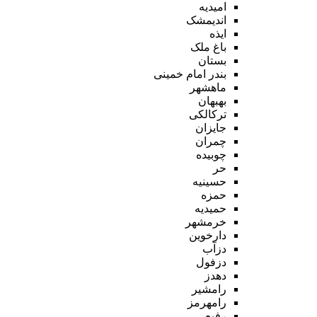
امیدیه
اندیمشک
ایذه
باغ ملک
بستان
بندر امام خمینی
ماهشهر
بهبهان
ترکالکی
جایزان
چمران
چوبیده
حر
حسینیه
حمزه
حمیدیه
خرمشهر
دارخوین
دزآب
دزفول
دهدز
رامشیر
رامهرمز
رفیع