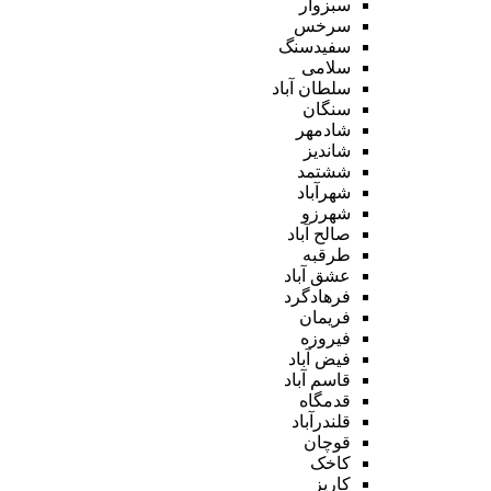
سبزوار
سرخس
سفیدسنگ
سلامی
سلطان آباد
سنگان
شادمهر
شاندیز
ششتمد
شهرآباد
شهرزو
صالح آباد
طرقبه
عشق آباد
فرهادگرد
فریمان
فیروزه
فیض آباد
قاسم آباد
قدمگاه
قلندرآباد
قوچان
کاخک
کاریز