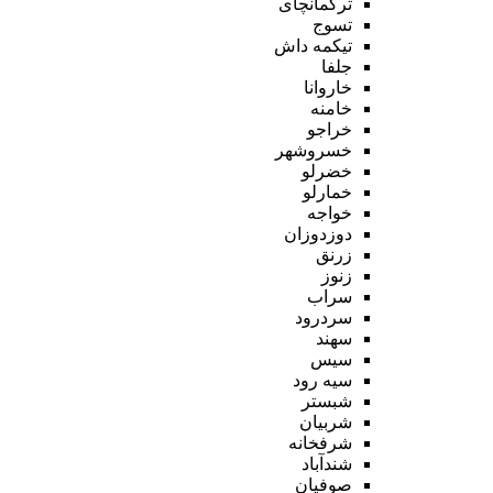
ترکمانچای
تسوج
تیکمه داش
جلفا
خاروانا
خامنه
خراجو
خسروشهر
خضرلو
خمارلو
خواجه
دوزدوزان
زرنق
زنوز
سراب
سردرود
سهند
سیس
سیه رود
شبستر
شربیان
شرفخانه
شندآباد
صوفیان