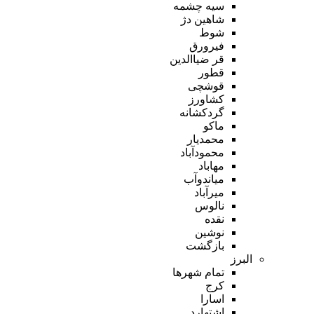
سیه چشمه
شاهین دژ
شوط
فیرورق
قر ضیاالدین
قطور
قوشچی
کشاورز
گردکشانه
ماکو
محمدیار
محمودآباد
مهاباد
میاندوآب
میرآباد
نالوس
نقده
نوشین
بازگشت
البرز
تمام شهر‌ها
کرج
اسارا
اشتهارد