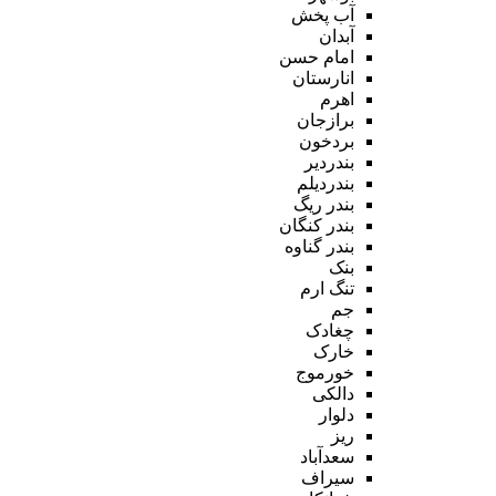
آب پخش
آبدان
امام حسن
انارستان
اهرم
برازجان
بردخون
بندردیر
بندردیلم
بندر ریگ
بندر کنگان
بندر گناوه
بنک
تنگ ارم
جم
چغادک
خارک
خورموج
دالکی
دلوار
ریز
سعدآباد
سیراف