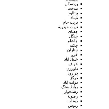
بردسکن
بیدخت
بینالود
تایباد
تربت جام
تربت حیدریه
جغتای
جنگل
چاشلو
چکنه
چناران
خرو
خلیل آباد
خواف
داورزن
در رود
درگز
دولت آباد
رباط سنگ
رشتخوار
رضویه
روداب
ریوش