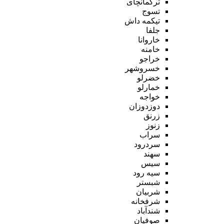
ترکمانچای
تسوج
تیکمه داش
جلفا
خاروانا
خامنه
خراجو
خسروشهر
خضرلو
خمارلو
خواجه
دوزدوزان
زرنق
زنوز
سراب
سردرود
سهند
سیس
سیه رود
شبستر
شربیان
شرفخانه
شندآباد
صوفیان