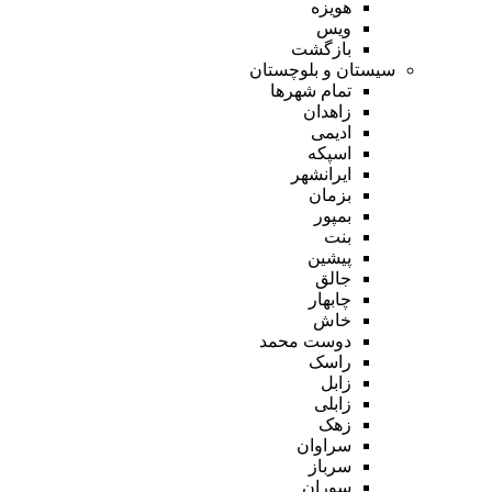
هویزه
ویس
بازگشت
سیستان و بلوچستان
تمام شهر‌ها
زاهدان
ادیمی
اسپکه
ایرانشهر
بزمان
بمپور
بنت
پیشین
جالق
چابهار
خاش
دوست محمد
راسک
زابل
زابلی
زهک
سراوان
سرباز
سوران