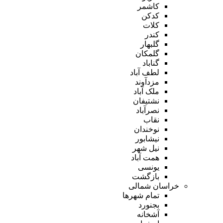
کاشمر
کدکن
کلات
کندر
گلبهار
گلمکان
گناباد
لطف آباد
مزدآوند
ملک آباد
نشتیفان
نصرآباد
نقاب
نوخندان
نیشابور
نیل شهر
همت آباد
یونسی
بازگشت
خراسان شمالی
تمام شهر‌ها
بجنورد
آشخانه