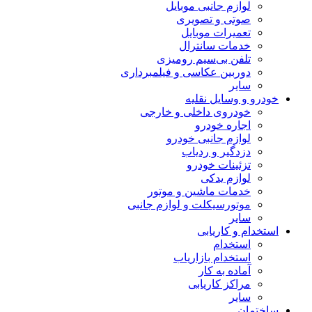
لوازم جانبی موبایل
صوتی و تصویری
تعمیرات موبایل
خدمات سانترال
تلفن بی‌سیم رومیزی
دوربین عکاسی و فیلمبرداری
سایر
خودرو و وسایل نقلیه
خودروی داخلی و خارجی
اجاره خودرو
لوازم جانبی خودرو
دزدگیر و ردیاب
تزئینات خودرو
لوازم یدکی
خدمات ماشین و موتور
موتورسیکلت و لوازم جانبی
سایر
استخدام و کاریابی
استخدام
استخدام بازاریاب
آماده به کار
مراکز کاریابی
سایر
ساختمان