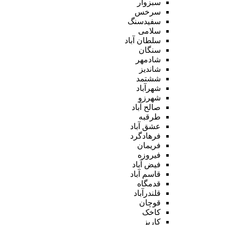
سبزوار
سرخس
سفیدسنگ
سلامی
سلطان آباد
سنگان
شادمهر
شاندیز
ششتمد
شهرآباد
شهرزو
صالح آباد
طرقبه
عشق آباد
فرهادگرد
فریمان
فیروزه
فیض آباد
قاسم آباد
قدمگاه
قلندرآباد
قوچان
کاخک
کاریز