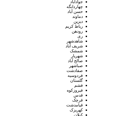
جوادآباد
چهاردانگه
حسن آباد
دماوند
دیزین
رباط کریم
رودهن
ری
شاهدشهر
شریف آباد
شمشک
شهریار
صالح آباد
صباشهر
صفادشت
فردوسیه
گلستان
فشم
فیروزکوه
قدس
قرچک
قیامدشت
کهریزک
کیلان