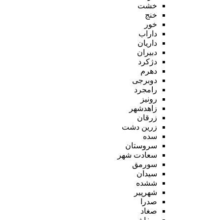
خشت
خنج
خور
داراب
داریان
دبیران
دژکرد
دهرم
دوبرجی
رامجرد
رونیز
زاهدشهر
زرقان
زرین دشت
سده
سروستان
سعادت شهر
سورمق
سیدان
ششده
شهرپیر
صدرا
صغاد