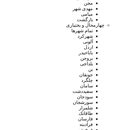
مجن
مهدی شهر
میامی
بازگشت
چهارمحال و بختیاری
تمام شهر‌ها
شهرکرد
آلونی
اردل
باباحیدر
بروجن
بلداجی
بن
جونقان
چلگرد
سامان
سفیددشت
سودجان
سورشجان
شلمزار
طاقانک
فارسان
فرادبنه
فرخ شهر