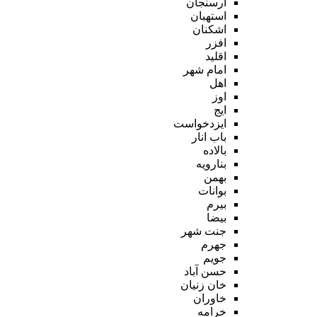
ارسنجان
استهبان
اشکنان
افزر
اقلید
امام شهر
اهل
اوز
ایج
ایزدخواست
باب انار
بالاده
بنارویه
بهمن
بوانات
بیرم
بیضا
جنت شهر
جهرم
جویم
حسن آباد
خان زنیان
خاوران
خرامه