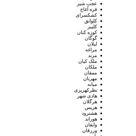
عجب شیر
قره آغاج
کشکسرای
کلوانق
کلیبر
کوزه کنان
گوگان
لیلان
مراغه
مرند
ملک کیان
ملکان
ممقان
مهربان
میانه
نظرکهریزی
هادی شهر
هرگلان
هریس
هشترود
هوراند
وایقان
ورزقان