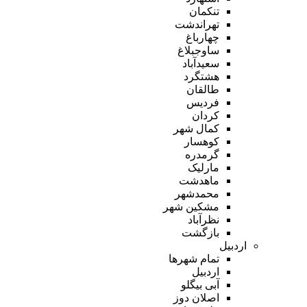
تنکمان
تهراندشت
چهارباغ
ساوجبلاغ
سعیدآباد
هشتگرد
طالقان
فردیس
کردان
کمال شهر
کوهسار
گرمدره
مارلیک
ماهدشت
محمدشهر
مشکین شهر
نظرآباد
بازگشت
اردبیل
تمام شهر‌ها
اردبیل
آبی بیگلو
اصلان دوز