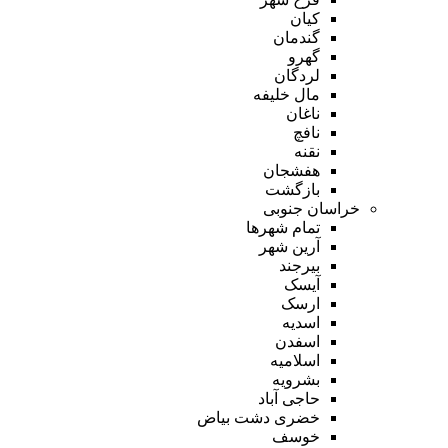
کیان
گندمان
گهرو
لردگان
مال خلیفه
ناغان
نافچ
نقنه
هفشجان
بازگشت
خراسان جنوبی
تمام شهر‌ها
آرین شهر
بیرجند
آیسک
ارسک
اسدیه
اسفدن
اسلامیه
بشرویه
حاجی آباد
خضری دشت بیاض
خوسف