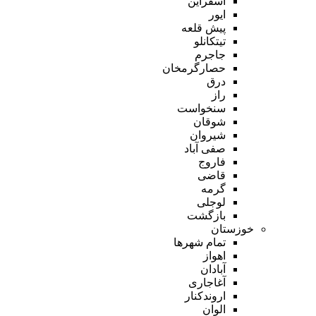
اسفراین
ایور
پیش قلعه
تیتکانلو
جاجرم
حصارگرمخان
درق
راز
سنخواست
شوقان
شیروان
صفی آباد
فاروج
قاضی
گرمه
لوجلی
بازگشت
خوزستان
تمام شهر‌ها
اهواز
آبادان
آغاجاری
اروندکنار
الوان