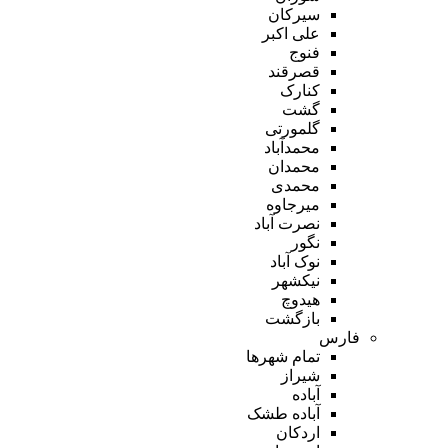
سیرکان
علی اکبر
فنوج
قصرقند
کنارک
گشت
گلمورتی
محمدآباد
محمدان
محمدی
میرجاوه
نصرت آباد
نگور
نوک آباد
نیکشهر
هیدوچ
بازگشت
فارس
تمام شهر‌ها
شیراز
آباده
آباده طشک
اردکان