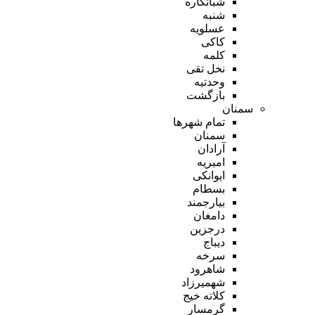
شبانکاره
شنبه
عسلویه
کاکی
کلمه
نخل تقی
وحدتیه
بازگشت
سمنان
تمام شهر‌ها
سمنان
آرادان
امیریه
ایوانکی
بسطام
بیارجمند
دامغان
درجزین
دیباج
سرخه
شاهرود
شهمیرزاد
کلاته خیج
گرمسار