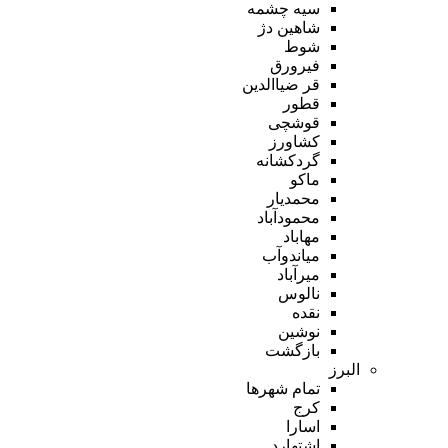
سیه چشمه
شاهین دژ
شوط
فیرورق
قر ضیاالدین
قطور
قوشچی
کشاورز
گردکشانه
ماکو
محمدیار
محمودآباد
مهاباد
میاندوآب
میرآباد
نالوس
نقده
نوشین
بازگشت
البرز
تمام شهر‌ها
کرج
اسارا
اشتهارد