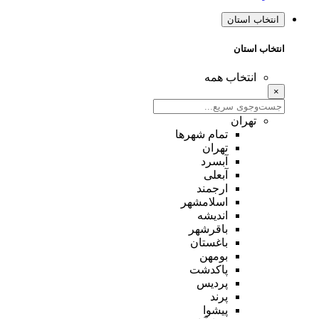
انتخاب استان
انتخاب استان
انتخاب همه
×
تهران
تمام شهر‌ها
تهران
آبسرد
آبعلی
ارجمند
اسلامشهر
اندیشه
باقرشهر
باغستان
بومهن
پاکدشت
پردیس
پرند
پیشوا