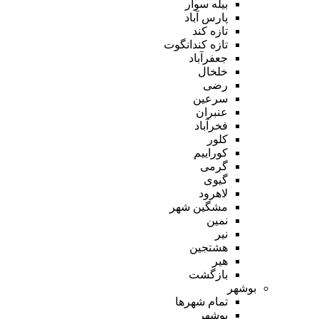
بیله سوار
پارس آباد
تازه کند
تازه کندانگوت
جعفرآباد
خلخال
رضی
سرعین
عنبران
فخرآباد
کلور
کوراییم
گرمی
گیوی
لاهرود
مشگین شهر
نمین
نیر
هشتجین
هیر
بازگشت
بوشهر
تمام شهر‌ها
بوشهر