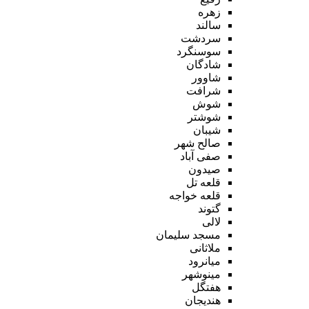
زهره
سالند
سردشت
سوسنگرد
شادگان
شاوور
شرافت
شوش
شوشتر
شیبان
صالح شهر
صفی آباد
صیدون
قلعه تل
قلعه خواجه
گتوند
لالی
مسجد سلیمان
ملاثانی
میانرود
مینوشهر
هفتگل
هندیجان