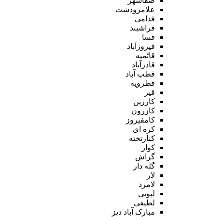
صفاشهر
علامرودشت
فدامی
فراشبند
فسا
فیروزآباد
قائمیه
قادرآباد
قطب آباد
قطرویه
قیر
کارزین
کازرون
کامفیروز
کره ای
کنارتخته
کوار
گراش
گله دار
لار
لامرد
لپویی
لطیفی
مبارک آباد دیز