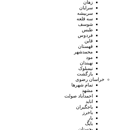
زهان
سرایان
سربیشه
سه قلعه
شوسف
طبس
فردوس
قاین
قهستان
محمدشهر
مود
نهبندان
نیمبلوک
بازگشت
خراسان رضوی
تمام شهر‌ها
مشهد
احمدآباد صولت
انابد
باجگیران
باخرز
بار
بایگ
بجستان