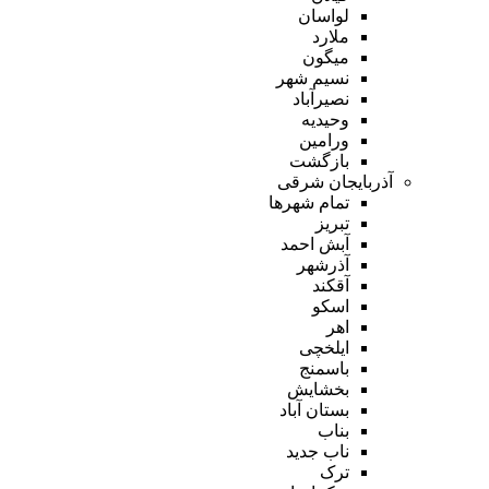
لواسان
ملارد
میگون
نسیم شهر
نصیرآباد
وحیدیه
ورامین
بازگشت
آذربایجان شرقی
تمام شهر‌ها
تبریز
آبش احمد
آذرشهر
آقکند
اسکو
اهر
ایلخچی
باسمنج
بخشایش
بستان آباد
بناب
ناب جدید
ترک