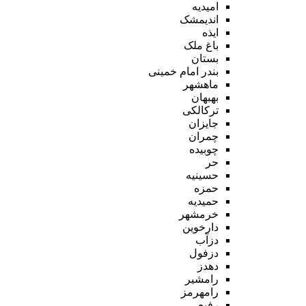
امیدیه
اندیمشک
ایذه
باغ ملک
بستان
بندر امام خمینی
ماهشهر
بهبهان
ترکالکی
جایزان
چمران
چوبیده
حر
حسینیه
حمزه
حمیدیه
خرمشهر
دارخوین
دزآب
دزفول
دهدز
رامشیر
رامهرمز
رفیع