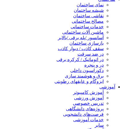
نمای ساختمان
شیشه ساختمان
نقاشی ساختمان
مصالح ساختمانی
خدمات ساختمانی
ماشین آلات ساختمانی
آسانسور /پله برقی /بالابر
بازسازی ساختمان
سقف کاذب / دیوار کاذب
در ضد سرقت
در اتوماتیک / کرکره برقی
در و پنجره
دکوراسیون داخلی
برق و هوشمند سازی
ایزوگام و عایقهای رطوبتی
آموزشی
آموزش کامپیوتر
آموزش ورزشی
تدریس خصوصی
پروژه‌های دانشگاهی
فرصت‌های دانشجویی
خدمات آموزشی
سایر