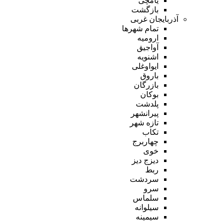
یامچی
بازگشت
آذربایجان غربی
تمام شهر‌ها
ارومیه
آواجیق
اشنویه
ایواوغلی
باروق
بازرگان
بوکان
پلدشت
پیرانشهر
تازه شهر
تکاب
چهاربرج
خوی
دیزج دیز
ربط
سردشت
سرو
سلماس
سیلوانه
سیمینه