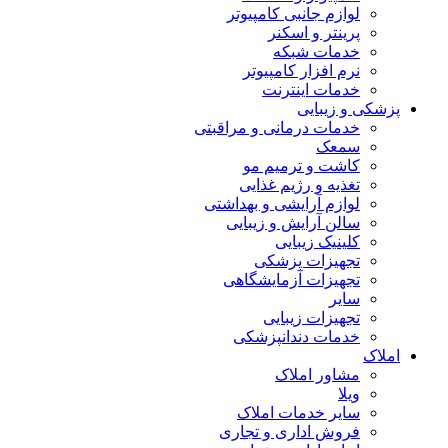
لوازم جانبی کامپیوتر
پرینتر و اسکنر
خدمات شبکه
نرم افزار کامپیوتر
خدمات اینترنت
پزشکی و زیبایی
خدمات درمانی و مراقبتی
سمعک
کاشت و ترمیم مو
تغذیه و رژیم غذایی
لوازم آرایشی و بهداشتی
سالن آرایش و زیبایی
کلینیک زیبایی
تجهیزات پزشکی
تجهیزات آزمایشگاهی
سایر
تجهیزات زیبایی
خدمات دندانپزشکی
املاک
مشاور املاک
ویلا
سایر خدمات املاک
فروش اداری و تجاری