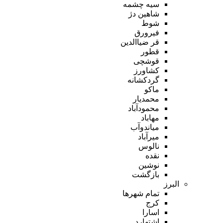
سیه چشمه
شاهین دژ
شوط
فیرورق
قر ضیاالدین
قطور
قوشچی
کشاورز
گردکشانه
ماکو
محمدیار
محمودآباد
مهاباد
میاندوآب
میرآباد
نالوس
نقده
نوشین
بازگشت
البرز
تمام شهر‌ها
کرج
اسارا
اشتهارد