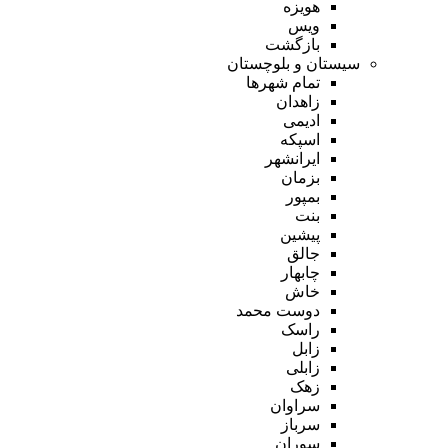
هویزه
ویس
بازگشت
سیستان و بلوچستان
تمام شهر‌ها
زاهدان
ادیمی
اسپکه
ایرانشهر
بزمان
بمپور
بنت
پیشین
جالق
چابهار
خاش
دوست محمد
راسک
زابل
زابلی
زهک
سراوان
سرباز
سوران