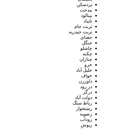
بردسکن
بیدخت
بینالود
تایباد
تربت جام
تربت حیدریه
جغتای
جنگل
چاشلو
چکنه
چناران
خرو
خلیل آباد
خواف
داورزن
در رود
درگز
دولت آباد
رباط سنگ
رشتخوار
رضویه
روداب
ریوش