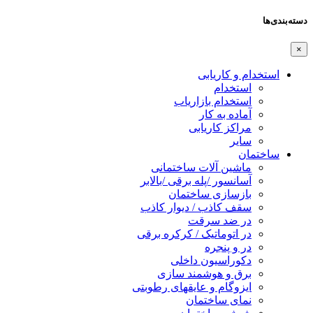
دسته‌بندی‌ها
×
استخدام و کاریابی
استخدام
استخدام بازاریاب
آماده به کار
مراکز کاریابی
سایر
ساختمان
ماشین آلات ساختمانی
آسانسور /پله برقی /بالابر
بازسازی ساختمان
سقف کاذب / دیوار کاذب
در ضد سرقت
در اتوماتیک / کرکره برقی
در و پنجره
دکوراسیون داخلی
برق و هوشمند سازی
ایزوگام و عایقهای رطوبتی
نمای ساختمان