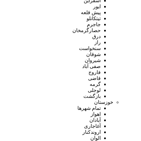
اسفراین
ایور
پیش قلعه
تیتکانلو
جاجرم
حصارگرمخان
درق
راز
سنخواست
شوقان
شیروان
صفی آباد
فاروج
قاضی
گرمه
لوجلی
بازگشت
خوزستان
تمام شهر‌ها
اهواز
آبادان
آغاجاری
اروندکنار
الوان