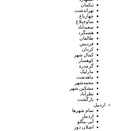
تنکمان
تهراندشت
چهارباغ
ساوجبلاغ
سعیدآباد
هشتگرد
طالقان
فردیس
کردان
کمال شهر
کوهسار
گرمدره
مارلیک
ماهدشت
محمدشهر
مشکین شهر
نظرآباد
بازگشت
اردبیل
تمام شهر‌ها
اردبیل
آبی بیگلو
اصلان دوز