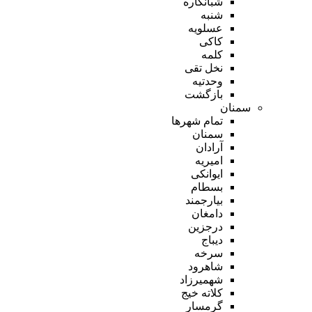
شبانکاره
شنبه
عسلویه
کاکی
کلمه
نخل تقی
وحدتیه
بازگشت
سمنان
تمام شهر‌ها
سمنان
آرادان
امیریه
ایوانکی
بسطام
بیارجمند
دامغان
درجزین
دیباج
سرخه
شاهرود
شهمیرزاد
کلاته خیج
گرمسار