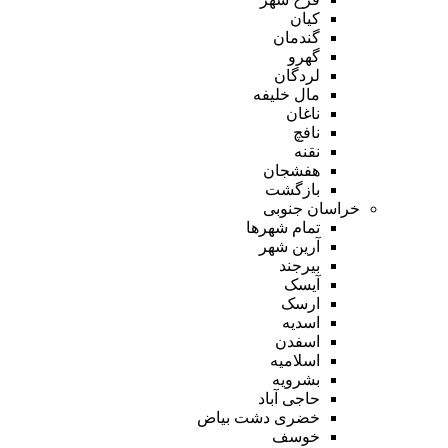
کیان
گندمان
گهرو
لردگان
مال خلیفه
ناغان
نافچ
نقنه
هفشجان
بازگشت
خراسان جنوبی
تمام شهر‌ها
آرین شهر
بیرجند
آیسک
ارسک
اسدیه
اسفدن
اسلامیه
بشرویه
حاجی آباد
خضری دشت بیاض
خوسف