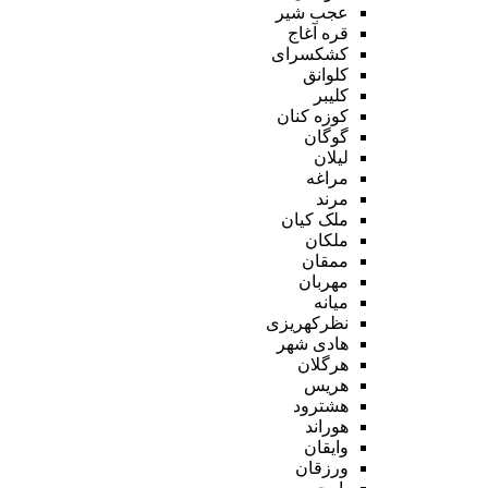
عجب شیر
قره آغاج
کشکسرای
کلوانق
کلیبر
کوزه کنان
گوگان
لیلان
مراغه
مرند
ملک کیان
ملکان
ممقان
مهربان
میانه
نظرکهریزی
هادی شهر
هرگلان
هریس
هشترود
هوراند
وایقان
ورزقان