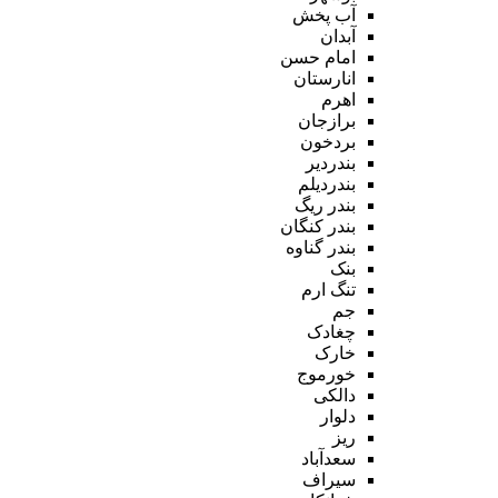
آب پخش
آبدان
امام حسن
انارستان
اهرم
برازجان
بردخون
بندردیر
بندردیلم
بندر ریگ
بندر کنگان
بندر گناوه
بنک
تنگ ارم
جم
چغادک
خارک
خورموج
دالکی
دلوار
ریز
سعدآباد
سیراف