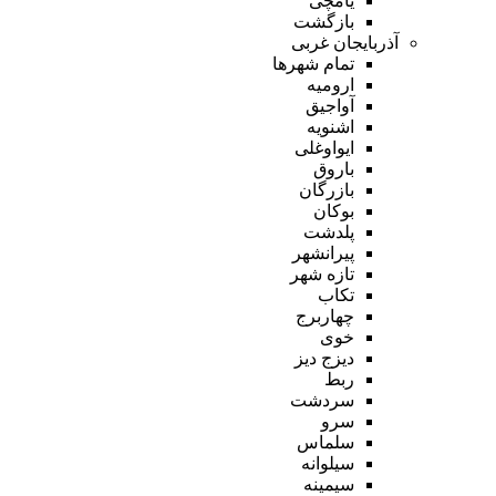
یامچی
بازگشت
آذربایجان غربی
تمام شهر‌ها
ارومیه
آواجیق
اشنویه
ایواوغلی
باروق
بازرگان
بوکان
پلدشت
پیرانشهر
تازه شهر
تکاب
چهاربرج
خوی
دیزج دیز
ربط
سردشت
سرو
سلماس
سیلوانه
سیمینه