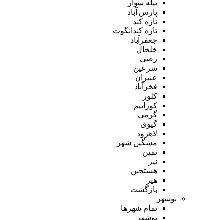
بیله سوار
پارس آباد
تازه کند
تازه کندانگوت
جعفرآباد
خلخال
رضی
سرعین
عنبران
فخرآباد
کلور
کوراییم
گرمی
گیوی
لاهرود
مشگین شهر
نمین
نیر
هشتجین
هیر
بازگشت
بوشهر
تمام شهر‌ها
بوشهر