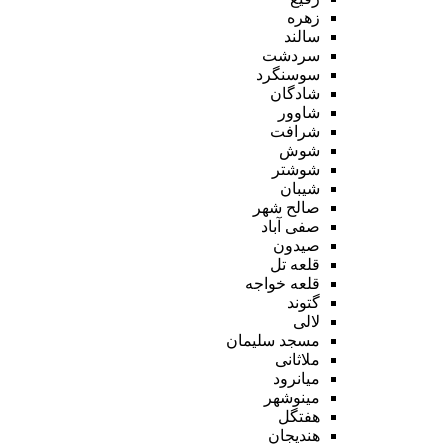
زهره
سالند
سردشت
سوسنگرد
شادگان
شاوور
شرافت
شوش
شوشتر
شیبان
صالح شهر
صفی آباد
صیدون
قلعه تل
قلعه خواجه
گتوند
لالی
مسجد سلیمان
ملاثانی
میانرود
مینوشهر
هفتگل
هندیجان