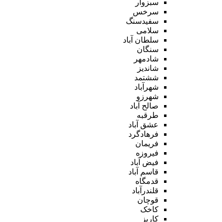
سبزوار
سرخس
سفیدسنگ
سلامی
سلطان آباد
سنگان
شادمهر
شاندیز
ششتمد
شهرآباد
شهرزو
صالح آباد
طرقبه
عشق آباد
فرهادگرد
فریمان
فیروزه
فیض آباد
قاسم آباد
قدمگاه
قلندرآباد
قوچان
کاخک
کاریز