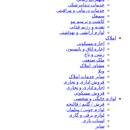
خدمات دندانپزشکی
خدمات درمانی و مراقبتی
سمعک
کاشت و ترمیم مو
تغذیه و رژیم غذایی
لوازم آرایشی و بهداشتی
املاک
اجاره مسکونی
اجاره اتاق و پانسیون
زمین و باغ
ملک صنعتی
مشاور املاک
ویلا
سایر خدمات املاک
فروش اداری و تجاری
اجاره اداری و تجاری
فروش مسکونی
لوازم خانگی و شخصی
فرش / گلیم / قالیچه
لوازم چوبی / مبلمان
لوازم برقی و گازی
اسباب بازی
سایر