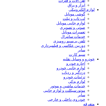
آهن آلات و فلزات
ابزار و یراق
لوازم الکترونیکی
گوشی موبایل
لپ تاپ و تبلت
لوازم جانبی موبایل
صوتی و تصویری
تعمیرات موبایل
خدمات سانترال
تلفن بی‌سیم رومیزی
دوربین عکاسی و فیلمبرداری
سایر
سیم کارت
خودرو و وسایل نقلیه
اجاره خودرو
لوازم جانبی خودرو
دزدگیر و ردیاب
تزئینات خودرو
لوازم یدکی
خدمات ماشین و موتور
موتورسیکلت و لوازم جانبی
سایر
خودروی داخلی و خارجی
متفرقه