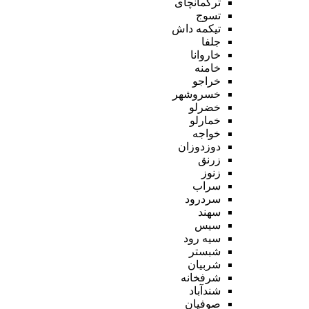
ترکمانچای
تسوج
تیکمه داش
جلفا
خاروانا
خامنه
خراجو
خسروشهر
خضرلو
خمارلو
خواجه
دوزدوزان
زرنق
زنوز
سراب
سردرود
سهند
سیس
سیه رود
شبستر
شربیان
شرفخانه
شندآباد
صوفیان