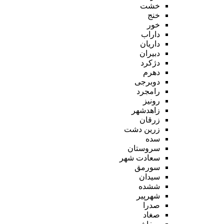
خشت
خنج
خور
داراب
داریان
دبیران
دژکرد
دهرم
دوبرجی
رامجرد
رونیز
زاهدشهر
زرقان
زرین دشت
سده
سروستان
سعادت شهر
سورمق
سیدان
ششده
شهرپیر
صدرا
صغاد