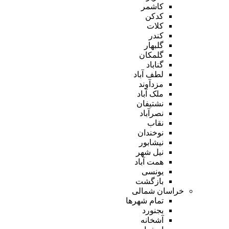
کاشمر
کدکن
کلات
کندر
گلبهار
گلمکان
گناباد
لطف آباد
مزدآوند
ملک آباد
نشتیفان
نصرآباد
نقاب
نوخندان
نیشابور
نیل شهر
همت آباد
یونسی
بازگشت
خراسان شمالی
تمام شهر‌ها
بجنورد
آشخانه