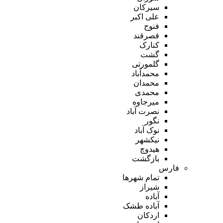
سیرکان
علی اکبر
فنوج
قصرقند
کنارک
گشت
گلمورتی
محمدآباد
محمدان
محمدی
میرجاوه
نصرت آباد
نگور
نوک آباد
نیکشهر
هیدوچ
بازگشت
فارس
تمام شهر‌ها
شیراز
آباده
آباده طشک
اردکان