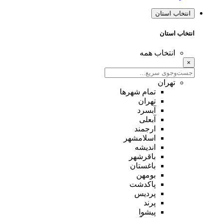
انتخاب استان
انتخاب استان
انتخاب همه
×
تهران
تمام شهر‌ها
تهران
آبسرد
آبعلی
ارجمند
اسلامشهر
اندیشه
باقرشهر
باغستان
بومهن
پاکدشت
پردیس
پرند
پیشوا