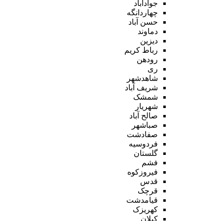
جوادآباد
چهاردانگه
حسن آباد
دماوند
دیزین
رباط کریم
رودهن
ری
شاهدشهر
شریف آباد
شمشک
شهریار
صالح آباد
صباشهر
صفادشت
فردوسیه
گلستان
فشم
فیروزکوه
قدس
قرچک
قیامدشت
کهریزک
کیلان