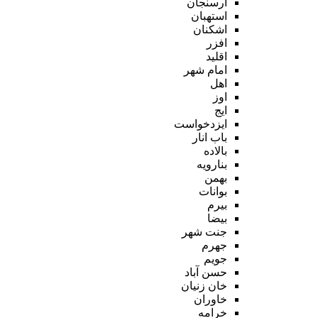
ارسنجان
استهبان
اشکنان
افزر
اقلید
امام شهر
اهل
اوز
ایج
ایزدخواست
باب انار
بالاده
بنارویه
بهمن
بوانات
بیرم
بیضا
جنت شهر
جهرم
جویم
حسن آباد
خان زنیان
خاوران
خرامه