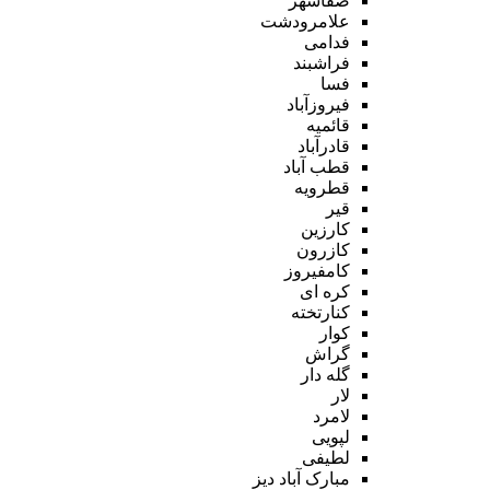
صفاشهر
علامرودشت
فدامی
فراشبند
فسا
فیروزآباد
قائمیه
قادرآباد
قطب آباد
قطرویه
قیر
کارزین
کازرون
کامفیروز
کره ای
کنارتخته
کوار
گراش
گله دار
لار
لامرد
لپویی
لطیفی
مبارک آباد دیز