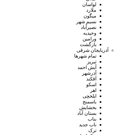
لواسان
ملارد
میگون
نسیم شهر
نصیرآباد
وحیدیه
ورامین
بازگشت
آذربایجان شرقی
تمام شهر‌ها
تبریز
آبش احمد
آذرشهر
آقکند
اسکو
اهر
ایلخچی
باسمنج
بخشایش
بستان آباد
بناب
ناب جدید
ترک