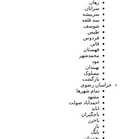
زهان
سرایان
سربیشه
سه قلعه
شوسف
طبس
فردوس
قاین
قهستان
محمدشهر
مود
نهبندان
نیمبلوک
بازگشت
خراسان رضوی
تمام شهر‌ها
مشهد
احمدآباد صولت
انابد
باجگیران
باخرز
بار
بایگ
بجستان