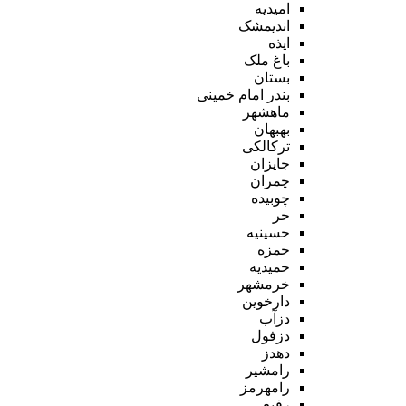
امیدیه
اندیمشک
ایذه
باغ ملک
بستان
بندر امام خمینی
ماهشهر
بهبهان
ترکالکی
جایزان
چمران
چوبیده
حر
حسینیه
حمزه
حمیدیه
خرمشهر
دارخوین
دزآب
دزفول
دهدز
رامشیر
رامهرمز
رفیع