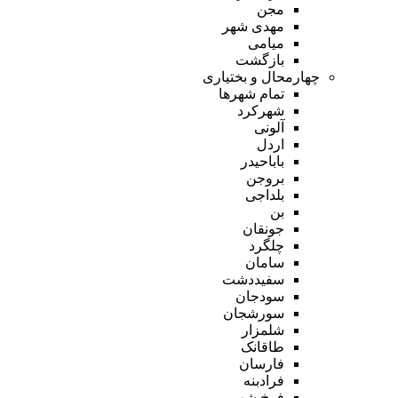
مجن
مهدی شهر
میامی
بازگشت
چهارمحال و بختیاری
تمام شهر‌ها
شهرکرد
آلونی
اردل
باباحیدر
بروجن
بلداجی
بن
جونقان
چلگرد
سامان
سفیددشت
سودجان
سورشجان
شلمزار
طاقانک
فارسان
فرادبنه
فرخ شهر