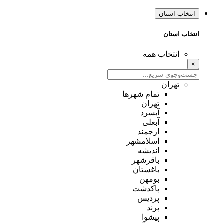
انتخاب استان
انتخاب استان
انتخاب همه
×
تهران
تمام شهر‌ها
تهران
آبسرد
آبعلی
ارجمند
اسلامشهر
اندیشه
باقرشهر
باغستان
بومهن
پاکدشت
پردیس
پرند
پیشوا