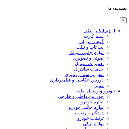
دسته‌بندی‌ها
×
لوازم الکترونیکی
سیم کارت
گوشی موبایل
لپ تاپ و تبلت
لوازم جانبی موبایل
صوتی و تصویری
تعمیرات موبایل
خدمات سانترال
تلفن بی‌سیم رومیزی
دوربین عکاسی و فیلمبرداری
سایر
خودرو و وسایل نقلیه
خودروی داخلی و خارجی
اجاره خودرو
لوازم جانبی خودرو
دزدگیر و ردیاب
تزئینات خودرو
لوازم یدکی