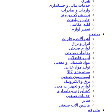
هنری
خدمات مالی و حسابداری
واردات و صادرات
ثبت شرکت و برند
چاپ و تبلیغات
آتلیه عکاسی
تعمیر لوازم
صنعت
آهن آلات و فلزات
ابزار و یراق
لوازم صنعتی
ضایعات صنعتی
آب و فاضلاب
مواد شیمیایی و معدنی
تولید مواد غذایی
بسته بندی کالا
اتوماسیون صنعتی
برق و الکترونیک
لوازم و تجهیزات معدن
کشاورزی و دامداری
خدمات صنعتی
سایر
ماشین آلات صنعتی
متفرقه