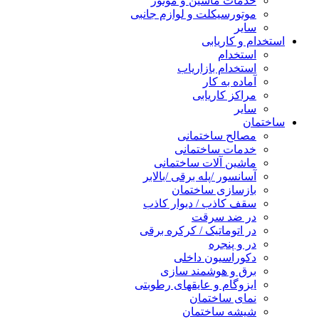
خدمات ماشین و موتور
موتورسیکلت و لوازم جانبی
سایر
استخدام و کاریابی
استخدام
استخدام بازاریاب
آماده به کار
مراکز کاریابی
سایر
ساختمان
مصالح ساختمانی
خدمات ساختمانی
ماشین آلات ساختمانی
آسانسور /پله برقی /بالابر
بازسازی ساختمان
سقف کاذب / دیوار کاذب
در ضد سرقت
در اتوماتیک / کرکره برقی
در و پنجره
دکوراسیون داخلی
برق و هوشمند سازی
ایزوگام و عایقهای رطوبتی
نمای ساختمان
شیشه ساختمان