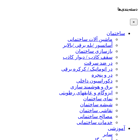
دسته‌بندی‌ها
×
ساختمان
ماشین آلات ساختمانی
آسانسور /پله برقی /بالابر
بازسازی ساختمان
سقف کاذب / دیوار کاذب
در ضد سرقت
در اتوماتیک / کرکره برقی
در و پنجره
دکوراسیون داخلی
برق و هوشمند سازی
ایزوگام و عایقهای رطوبتی
نمای ساختمان
شیشه ساختمان
نقاشی ساختمان
مصالح ساختمانی
خدمات ساختمانی
آموزشی
سایر