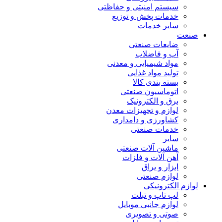
سیستم امنیتی و حفاظتی
خدمات پخش و توزیع
سایر خدمات
صنعت
ضایعات صنعتی
آب و فاضلاب
مواد شیمیایی و معدنی
تولید مواد غذایی
بسته بندی کالا
اتوماسیون صنعتی
برق و الکترونیک
لوازم و تجهیزات معدن
کشاورزی و دامداری
خدمات صنعتی
سایر
ماشین آلات صنعتی
آهن آلات و فلزات
ابزار و یراق
لوازم صنعتی
لوازم الکترونیکی
لپ تاپ و تبلت
لوازم جانبی موبایل
صوتی و تصویری