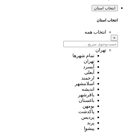
انتخاب استان
انتخاب استان
انتخاب همه
×
تهران
تمام شهر‌ها
تهران
آبسرد
آبعلی
ارجمند
اسلامشهر
اندیشه
باقرشهر
باغستان
بومهن
پاکدشت
پردیس
پرند
پیشوا