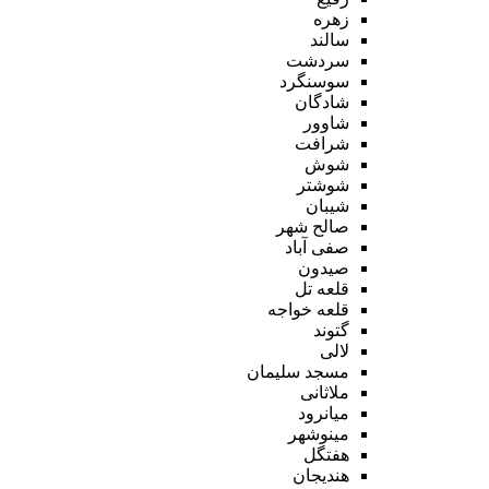
زهره
سالند
سردشت
سوسنگرد
شادگان
شاوور
شرافت
شوش
شوشتر
شیبان
صالح شهر
صفی آباد
صیدون
قلعه تل
قلعه خواجه
گتوند
لالی
مسجد سلیمان
ملاثانی
میانرود
مینوشهر
هفتگل
هندیجان