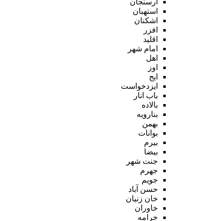
ارسنجان
استهبان
اشکنان
افزر
اقلید
امام شهر
اهل
اوز
ایج
ایزدخواست
باب انار
بالاده
بنارویه
بهمن
بوانات
بیرم
بیضا
جنت شهر
جهرم
جویم
حسن آباد
خان زنیان
خاوران
خرامه