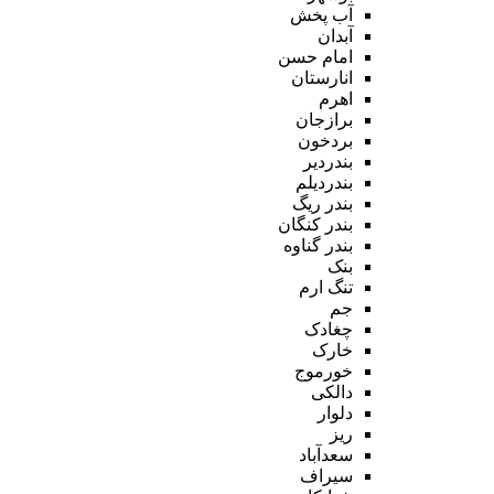
آب پخش
آبدان
امام حسن
انارستان
اهرم
برازجان
بردخون
بندردیر
بندردیلم
بندر ریگ
بندر کنگان
بندر گناوه
بنک
تنگ ارم
جم
چغادک
خارک
خورموج
دالکی
دلوار
ریز
سعدآباد
سیراف