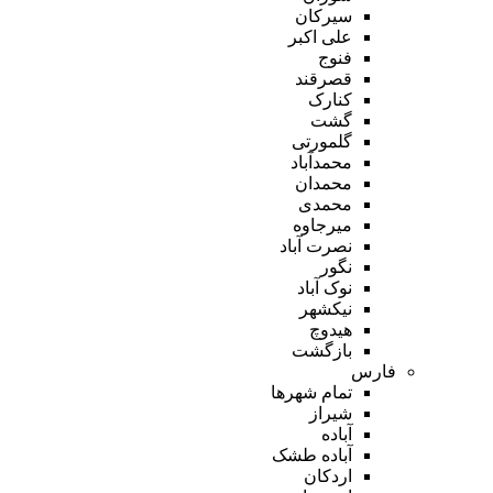
سیرکان
علی اکبر
فنوج
قصرقند
کنارک
گشت
گلمورتی
محمدآباد
محمدان
محمدی
میرجاوه
نصرت آباد
نگور
نوک آباد
نیکشهر
هیدوچ
بازگشت
فارس
تمام شهر‌ها
شیراز
آباده
آباده طشک
اردکان