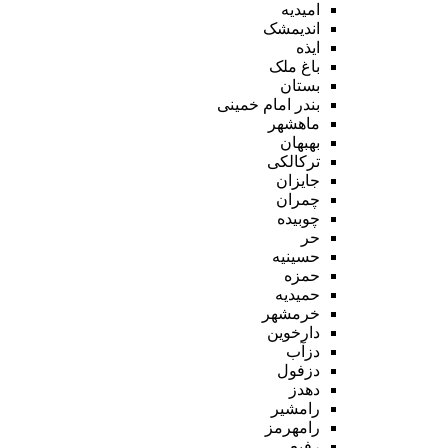
امیدیه
اندیمشک
ایذه
باغ ملک
بستان
بندر امام خمینی
ماهشهر
بهبهان
ترکالکی
جایزان
چمران
چوبیده
حر
حسینیه
حمزه
حمیدیه
خرمشهر
دارخوین
دزآب
دزفول
دهدز
رامشیر
رامهرمز
رفیع