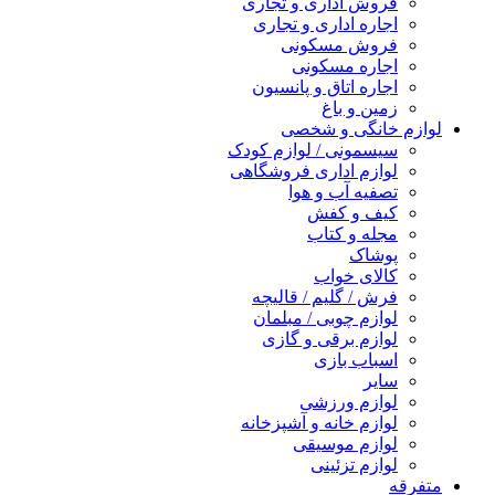
فروش اداری و تجاری
اجاره اداری و تجاری
فروش مسکونی
اجاره مسکونی
اجاره اتاق و پانسیون
زمین و باغ
لوازم خانگی و شخصی
سیسمونی / لوازم کودک
لوازم اداری فروشگاهی
تصفیه آب و هوا
کیف و کفش
مجله و کتاب
پوشاک
کالای خواب
فرش / گلیم / قالیچه
لوازم چوبی / مبلمان
لوازم برقی و گازی
اسباب بازی
سایر
لوازم ورزشی
لوازم خانه و آشپزخانه
لوازم موسیقی
لوازم تزئینی
متفرقه