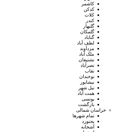
کاشمر
کدکن
کلات
کندر
گلبهار
گلمکان
گناباد
لطف آباد
مزدآوند
ملک آباد
نشتیفان
نصرآباد
نقاب
نوخندان
نیشابور
نیل شهر
همت آباد
یونسی
بازگشت
خراسان شمالی
تمام شهر‌ها
بجنورد
آشخانه