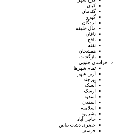
کیان
گندمان
گهرو
لردگان
مال خلیفه
ناغان
نافچ
نقنه
هفشجان
بازگشت
خراسان جنوبی
تمام شهر‌ها
آرین شهر
بیرجند
آیسک
ارسک
اسدیه
اسفدن
اسلامیه
بشرویه
حاجی آباد
خضری دشت بیاض
خوسف