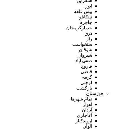
اسفراین
ایور
پیش قلعه
تیتکانلو
جاجرم
حصارگرمخان
درق
راز
سنخواست
شوقان
شیروان
صفی آباد
فاروج
قاضی
گرمه
لوجلی
بازگشت
خوزستان
تمام شهر‌ها
اهواز
آبادان
آغاجاری
اروندکنار
الوان