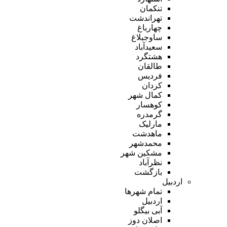
تنکمان
تهراندشت
چهارباغ
ساوجبلاغ
سعیدآباد
هشتگرد
طالقان
فردیس
کردان
کمال شهر
کوهسار
گرمدره
مارلیک
ماهدشت
محمدشهر
مشکین شهر
نظرآباد
بازگشت
اردبیل
تمام شهر‌ها
اردبیل
آبی بیگلو
اصلان دوز