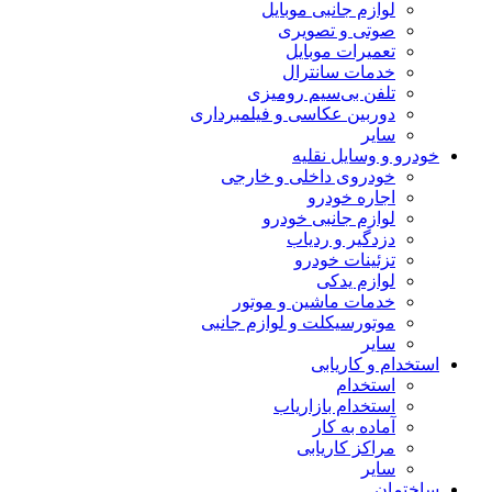
لوازم جانبی موبایل
صوتی و تصویری
تعمیرات موبایل
خدمات سانترال
تلفن بی‌سیم رومیزی
دوربین عکاسی و فیلمبرداری
سایر
خودرو و وسایل نقلیه
خودروی داخلی و خارجی
اجاره خودرو
لوازم جانبی خودرو
دزدگیر و ردیاب
تزئینات خودرو
لوازم یدکی
خدمات ماشین و موتور
موتورسیکلت و لوازم جانبی
سایر
استخدام و کاریابی
استخدام
استخدام بازاریاب
آماده به کار
مراکز کاریابی
سایر
ساختمان