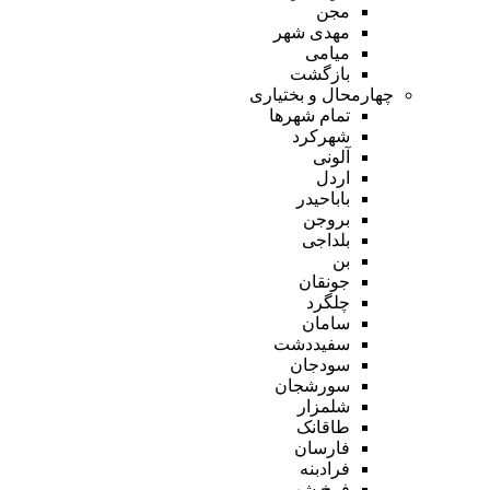
مجن
مهدی شهر
میامی
بازگشت
چهارمحال و بختیاری
تمام شهر‌ها
شهرکرد
آلونی
اردل
باباحیدر
بروجن
بلداجی
بن
جونقان
چلگرد
سامان
سفیددشت
سودجان
سورشجان
شلمزار
طاقانک
فارسان
فرادبنه
فرخ شهر