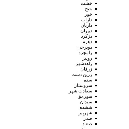
خشت
خنج
خور
داراب
داریان
دبیران
دژکرد
دهرم
دوبرجی
رامجرد
رونیز
زاهدشهر
زرقان
زرین دشت
سده
سروستان
سعادت شهر
سورمق
سیدان
ششده
شهرپیر
صدرا
صغاد