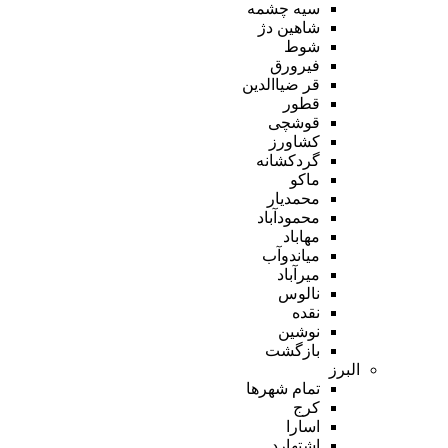
سیه چشمه
شاهین دژ
شوط
فیرورق
قر ضیاالدین
قطور
قوشچی
کشاورز
گردکشانه
ماکو
محمدیار
محمودآباد
مهاباد
میاندوآب
میرآباد
نالوس
نقده
نوشین
بازگشت
البرز
تمام شهر‌ها
کرج
اسارا
اشتهارد