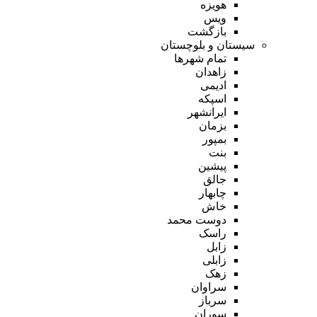
هویزه
ویس
بازگشت
سیستان و بلوچستان
تمام شهر‌ها
زاهدان
ادیمی
اسپکه
ایرانشهر
بزمان
بمپور
بنت
پیشین
جالق
چابهار
خاش
دوست محمد
راسک
زابل
زابلی
زهک
سراوان
سرباز
سوران