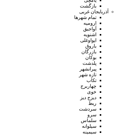
یامچی
بازگشت
آذربایجان غربی
تمام شهر‌ها
ارومیه
آواجیق
اشنویه
ایواوغلی
باروق
بازرگان
بوکان
پلدشت
پیرانشهر
تازه شهر
تکاب
چهاربرج
خوی
دیزج دیز
ربط
سردشت
سرو
سلماس
سیلوانه
سیمینه