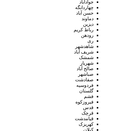
جوادآباد
چهاردانگه
حسن آباد
دماوند
دیزین
رباط کریم
رودهن
ری
شاهدشهر
شریف آباد
شمشک
شهریار
صالح آباد
صباشهر
صفادشت
فردوسیه
گلستان
فشم
فیروزکوه
قدس
قرچک
قیامدشت
کهریزک
کیلان