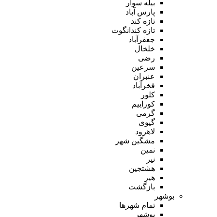
بیله سوار
پارس آباد
تازه کند
تازه کندانگوت
جعفرآباد
خلخال
رضی
سرعین
عنبران
فخرآباد
کلور
کوراییم
گرمی
گیوی
لاهرود
مشگین شهر
نمین
نیر
هشتجین
هیر
بازگشت
بوشهر
تمام شهر‌ها
بوشهر