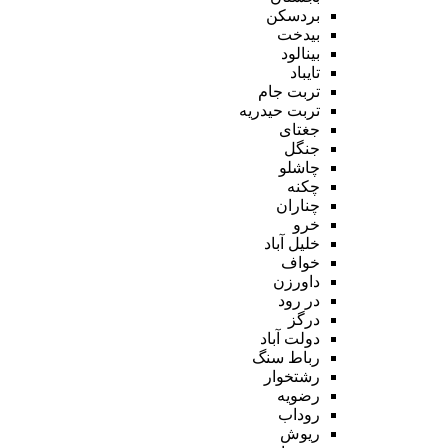
بردسکن
بیدخت
بینالود
تایباد
تربت جام
تربت حیدریه
جغتای
جنگل
چاشلو
چکنه
چناران
خرو
خلیل آباد
خواف
داورزن
در رود
درگز
دولت آباد
رباط سنگ
رشتخوار
رضویه
روداب
ریوش