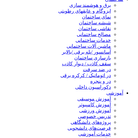
برق و هوشمند سازی
ایزوگام و عایقهای رطوبتی
نمای ساختمان
شیشه ساختمان
نقاشی ساختمان
مصالح ساختمانی
خدمات ساختمانی
ماشین آلات ساختمانی
آسانسور /پله برقی /بالابر
بازسازی ساختمان
سقف کاذب / دیوار کاذب
در ضد سرقت
در اتوماتیک / کرکره برقی
در و پنجره
دکوراسیون داخلی
آموزشی
آموزش موسیقی
آموزش کامپیوتر
آموزش ورزشی
تدریس خصوصی
پروژه‌های دانشگاهی
فرصت‌های دانشجویی
خدمات آموزشی