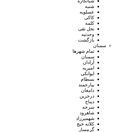
شبانکاره
شنبه
عسلویه
کاکی
کلمه
نخل تقی
وحدتیه
بازگشت
سمنان
تمام شهر‌ها
سمنان
آرادان
امیریه
ایوانکی
بسطام
بیارجمند
دامغان
درجزین
دیباج
سرخه
شاهرود
شهمیرزاد
کلاته خیج
گرمسار