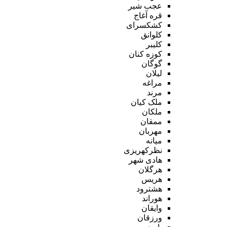
عجب شیر
قره آغاج
کشکسرای
کلوانق
کلیبر
کوزه کنان
گوگان
لیلان
مراغه
مرند
ملک کیان
ملکان
ممقان
مهربان
میانه
نظرکهریزی
هادی شهر
هرگلان
هریس
هشترود
هوراند
وایقان
ورزقان