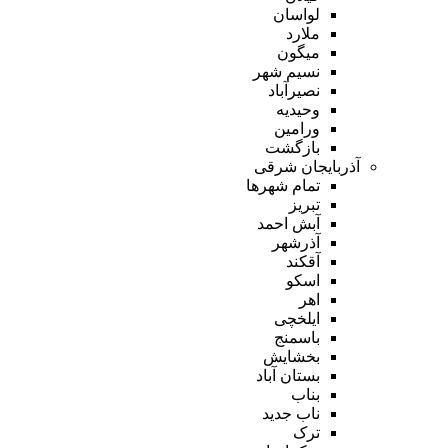
لواسان
ملارد
میگون
نسیم شهر
نصیرآباد
وحیدیه
ورامین
بازگشت
آذربایجان شرقی
تمام شهر‌ها
تبریز
آبش احمد
آذرشهر
آقکند
اسکو
اهر
ایلخچی
باسمنج
بخشایش
بستان آباد
بناب
ناب جدید
ترک