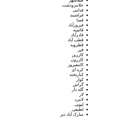
صفاشهر
علامرودشت
فدامی
فراشبند
فسا
فیروزآباد
قائمیه
قادرآباد
قطب آباد
قطرویه
قیر
کارزین
کازرون
کامفیروز
کره ای
کنارتخته
کوار
گراش
گله دار
لار
لامرد
لپویی
لطیفی
مبارک آباد دیز