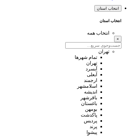
انتخاب استان
انتخاب استان
انتخاب همه
×
تهران
تمام شهر‌ها
تهران
آبسرد
آبعلی
ارجمند
اسلامشهر
اندیشه
باقرشهر
باغستان
بومهن
پاکدشت
پردیس
پرند
پیشوا