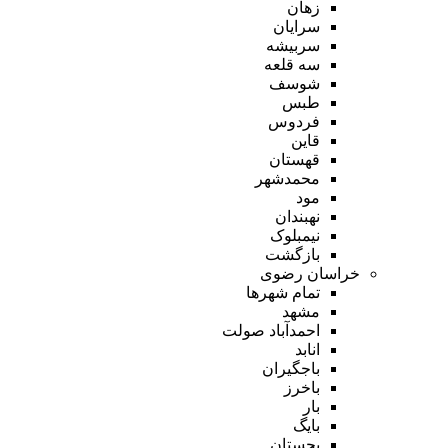
زهان
سرایان
سربیشه
سه قلعه
شوسف
طبس
فردوس
قاین
قهستان
محمدشهر
مود
نهبندان
نیمبلوک
بازگشت
خراسان رضوی
تمام شهر‌ها
مشهد
احمدآباد صولت
انابد
باجگیران
باخرز
بار
بایگ
بجستان