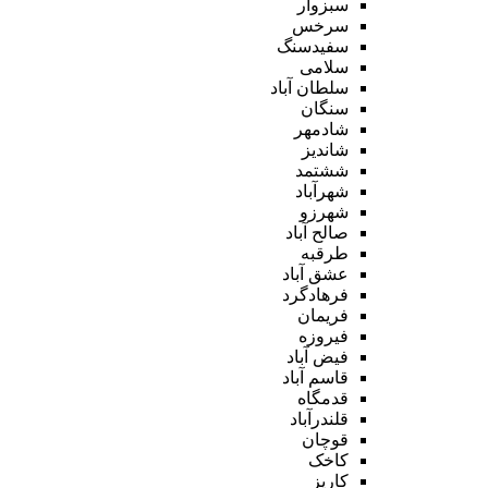
سبزوار
سرخس
سفیدسنگ
سلامی
سلطان آباد
سنگان
شادمهر
شاندیز
ششتمد
شهرآباد
شهرزو
صالح آباد
طرقبه
عشق آباد
فرهادگرد
فریمان
فیروزه
فیض آباد
قاسم آباد
قدمگاه
قلندرآباد
قوچان
کاخک
کاریز