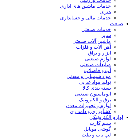
خدمات ورزشی
خدمات ماشین های اداری
هنری
خدمات مالی و حسابداری
صنعت
خدمات صنعتی
سایر
ماشین آلات صنعتی
آهن آلات و فلزات
ابزار و یراق
لوازم صنعتی
ضایعات صنعتی
آب و فاضلاب
مواد شیمیایی و معدنی
تولید مواد غذایی
بسته بندی کالا
اتوماسیون صنعتی
برق و الکترونیک
لوازم و تجهیزات معدن
کشاورزی و دامداری
لوازم الکترونیکی
سیم کارت
گوشی موبایل
لپ تاپ و تبلت