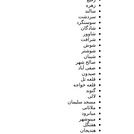
زهره
سالند
سردشت
سوسنگرد
شادگان
شاوور
شرافت
شوش
شوشتر
شیبان
صالح شهر
صفی آباد
صیدون
قلعه تل
قلعه خواجه
گتوند
لالی
مسجد سلیمان
ملاثانی
میانرود
مینوشهر
هفتگل
هندیجان