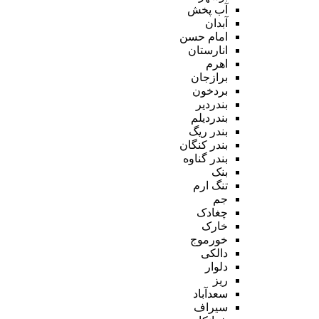
آب پخش
آبدان
امام حسن
انارستان
اهرم
برازجان
بردخون
بندردیر
بندردیلم
بندر ریگ
بندر کنگان
بندر گناوه
بنک
تنگ ارم
جم
چغادک
خارک
خورموج
دالکی
دلوار
ریز
سعدآباد
سیراف