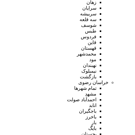
زهان
سرایان
سربیشه
سه قلعه
شوسف
طبس
فردوس
قاین
قهستان
محمدشهر
مود
نهبندان
نیمبلوک
بازگشت
خراسان رضوی
تمام شهر‌ها
مشهد
احمدآباد صولت
انابد
باجگیران
باخرز
بار
بایگ
بجستان