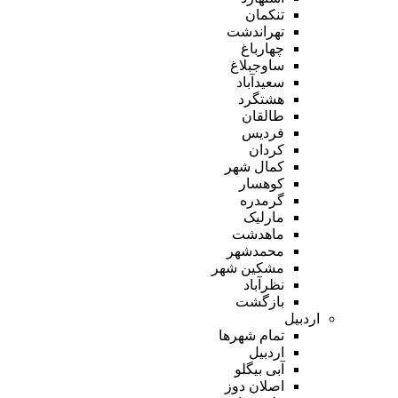
تنکمان
تهراندشت
چهارباغ
ساوجبلاغ
سعیدآباد
هشتگرد
طالقان
فردیس
کردان
کمال شهر
کوهسار
گرمدره
مارلیک
ماهدشت
محمدشهر
مشکین شهر
نظرآباد
بازگشت
اردبیل
تمام شهر‌ها
اردبیل
آبی بیگلو
اصلان دوز