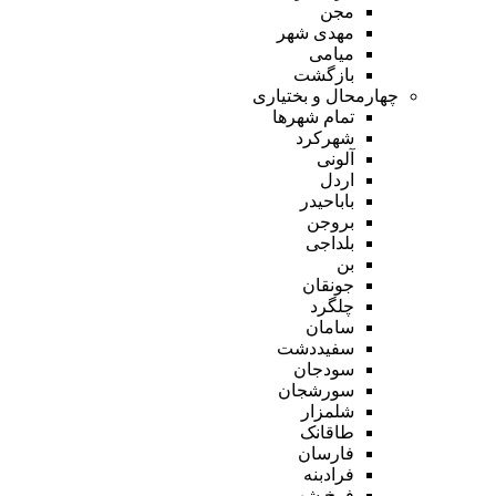
مجن
مهدی شهر
میامی
بازگشت
چهارمحال و بختیاری
تمام شهر‌ها
شهرکرد
آلونی
اردل
باباحیدر
بروجن
بلداجی
بن
جونقان
چلگرد
سامان
سفیددشت
سودجان
سورشجان
شلمزار
طاقانک
فارسان
فرادبنه
فرخ شهر