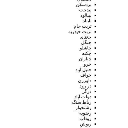
بردسکن
بیدخت
بینالود
تایباد
تربت جام
تربت حیدریه
جغتای
جنگل
چاشلو
چکنه
چناران
خرو
خلیل آباد
خواف
داورزن
در رود
درگز
دولت آباد
رباط سنگ
رشتخوار
رضویه
روداب
ریوش