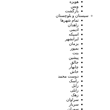
هویزه
ویس
بازگشت
سیستان و بلوچستان
تمام شهر‌ها
زاهدان
ادیمی
اسپکه
ایرانشهر
بزمان
بمپور
بنت
پیشین
جالق
چابهار
خاش
دوست محمد
راسک
زابل
زابلی
زهک
سراوان
سرباز
سوران