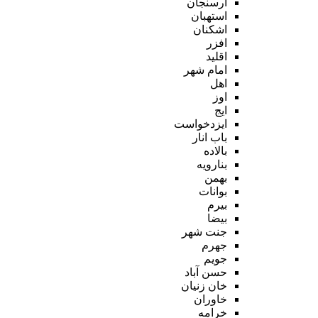
ارسنجان
استهبان
اشکنان
افزر
اقلید
امام شهر
اهل
اوز
ایج
ایزدخواست
باب انار
بالاده
بنارویه
بهمن
بوانات
بیرم
بیضا
جنت شهر
جهرم
جویم
حسن آباد
خان زنیان
خاوران
خرامه