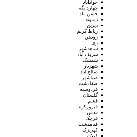
جوادآباد
چهاردانگه
حسن آباد
دماوند
دیزین
رباط کریم
رودهن
ری
شاهدشهر
شریف آباد
شمشک
شهریار
صالح آباد
صباشهر
صفادشت
فردوسیه
گلستان
فشم
فیروزکوه
قدس
قرچک
قیامدشت
کهریزک
کیلان