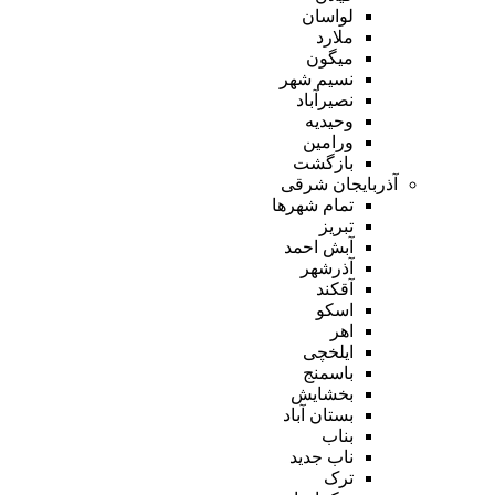
لواسان
ملارد
میگون
نسیم شهر
نصیرآباد
وحیدیه
ورامین
بازگشت
آذربایجان شرقی
تمام شهر‌ها
تبریز
آبش احمد
آذرشهر
آقکند
اسکو
اهر
ایلخچی
باسمنج
بخشایش
بستان آباد
بناب
ناب جدید
ترک