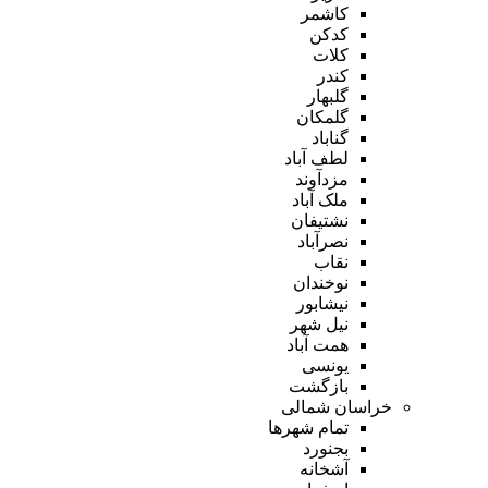
کاشمر
کدکن
کلات
کندر
گلبهار
گلمکان
گناباد
لطف آباد
مزدآوند
ملک آباد
نشتیفان
نصرآباد
نقاب
نوخندان
نیشابور
نیل شهر
همت آباد
یونسی
بازگشت
خراسان شمالی
تمام شهر‌ها
بجنورد
آشخانه