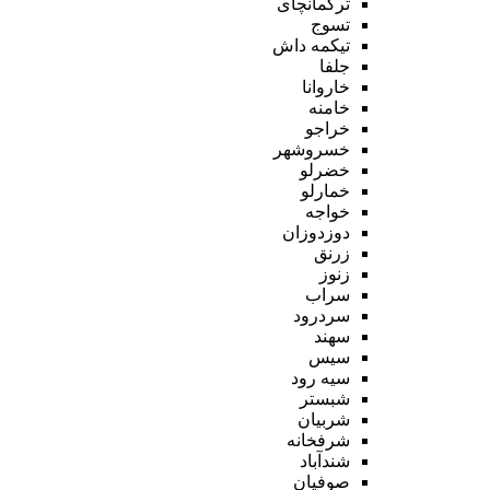
ترکمانچای
تسوج
تیکمه داش
جلفا
خاروانا
خامنه
خراجو
خسروشهر
خضرلو
خمارلو
خواجه
دوزدوزان
زرنق
زنوز
سراب
سردرود
سهند
سیس
سیه رود
شبستر
شربیان
شرفخانه
شندآباد
صوفیان