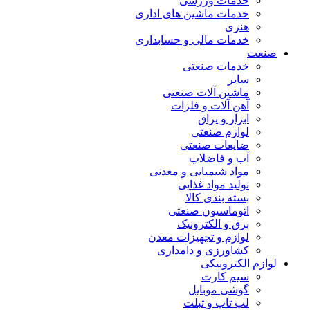
خدمات ورزشی
خدمات ماشین های اداری
هنری
خدمات مالی و حسابداری
صنعت
خدمات صنعتی
سایر
ماشین آلات صنعتی
آهن آلات و فلزات
ابزار و یراق
لوازم صنعتی
ضایعات صنعتی
آب و فاضلاب
مواد شیمیایی و معدنی
تولید مواد غذایی
بسته بندی کالا
اتوماسیون صنعتی
برق و الکترونیک
لوازم و تجهیزات معدن
کشاورزی و دامداری
لوازم الکترونیکی
سیم کارت
گوشی موبایل
لپ تاپ و تبلت