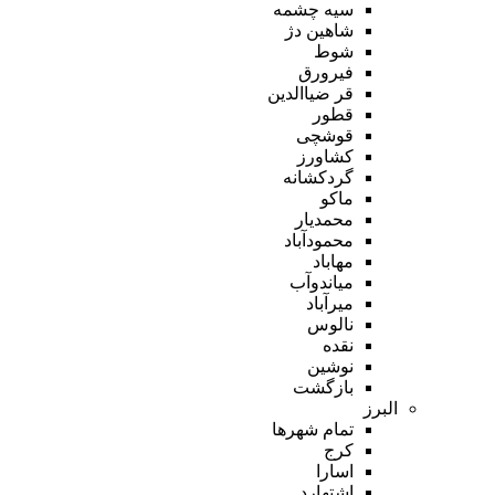
سیه چشمه
شاهین دژ
شوط
فیرورق
قر ضیاالدین
قطور
قوشچی
کشاورز
گردکشانه
ماکو
محمدیار
محمودآباد
مهاباد
میاندوآب
میرآباد
نالوس
نقده
نوشین
بازگشت
البرز
تمام شهر‌ها
کرج
اسارا
اشتهارد