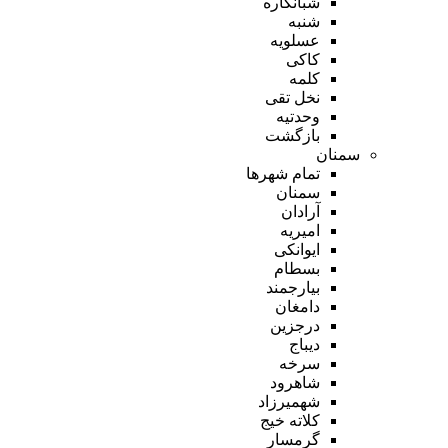
شبانکاره
شنبه
عسلویه
کاکی
کلمه
نخل تقی
وحدتیه
بازگشت
سمنان
تمام شهر‌ها
سمنان
آرادان
امیریه
ایوانکی
بسطام
بیارجمند
دامغان
درجزین
دیباج
سرخه
شاهرود
شهمیرزاد
کلاته خیج
گرمسار