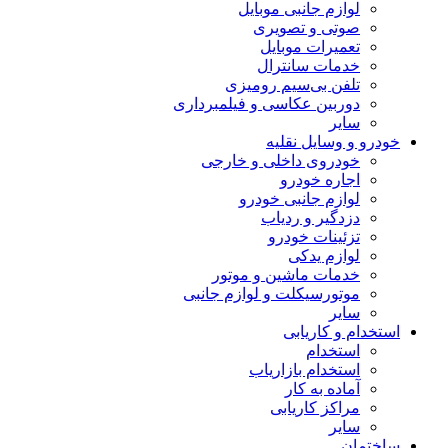
لوازم جانبی موبایل
صوتی و تصویری
تعمیرات موبایل
خدمات سانترال
تلفن بی‌سیم رومیزی
دوربین عکاسی و فیلمبرداری
سایر
خودرو و وسایل نقلیه
خودروی داخلی و خارجی
اجاره خودرو
لوازم جانبی خودرو
دزدگیر و ردیاب
تزئینات خودرو
لوازم یدکی
خدمات ماشین و موتور
موتورسیکلت و لوازم جانبی
سایر
استخدام و کاریابی
استخدام
استخدام بازاریاب
آماده به کار
مراکز کاریابی
سایر
ساختمان