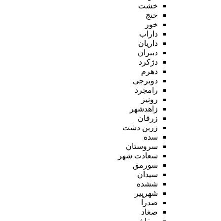
خشت
خنج
خور
داراب
داریان
دبیران
دژکرد
دهرم
دوبرجی
رامجرد
رونیز
زاهدشهر
زرقان
زرین دشت
سده
سروستان
سعادت شهر
سورمق
سیدان
ششده
شهرپیر
صدرا
صغاد