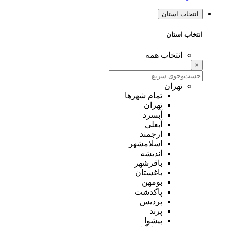
انتخاب استان
انتخاب استان
انتخاب همه
×
تهران
تمام شهر‌ها
تهران
آبسرد
آبعلی
ارجمند
اسلامشهر
اندیشه
باقرشهر
باغستان
بومهن
پاکدشت
پردیس
پرند
پیشوا