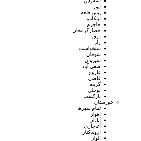
اسفراین
ایور
پیش قلعه
تیتکانلو
جاجرم
حصارگرمخان
درق
راز
سنخواست
شوقان
شیروان
صفی آباد
فاروج
قاضی
گرمه
لوجلی
بازگشت
خوزستان
تمام شهر‌ها
اهواز
آبادان
آغاجاری
اروندکنار
الوان