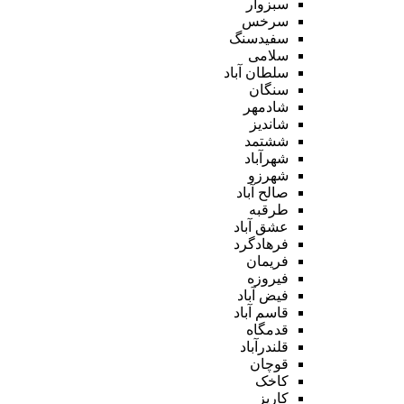
سبزوار
سرخس
سفیدسنگ
سلامی
سلطان آباد
سنگان
شادمهر
شاندیز
ششتمد
شهرآباد
شهرزو
صالح آباد
طرقبه
عشق آباد
فرهادگرد
فریمان
فیروزه
فیض آباد
قاسم آباد
قدمگاه
قلندرآباد
قوچان
کاخک
کاریز