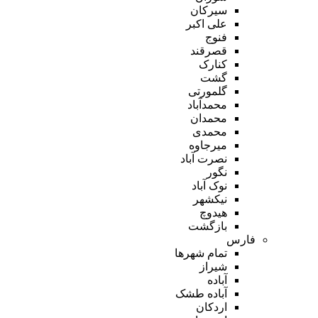
سیرکان
علی اکبر
فنوج
قصرقند
کنارک
گشت
گلمورتی
محمدآباد
محمدان
محمدی
میرجاوه
نصرت آباد
نگور
نوک آباد
نیکشهر
هیدوچ
بازگشت
فارس
تمام شهر‌ها
شیراز
آباده
آباده طشک
اردکان