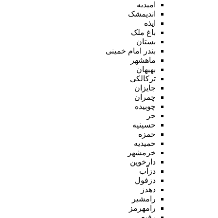
امیدیه
اندیمشک
ایذه
باغ ملک
بستان
بندر امام خمینی
ماهشهر
بهبهان
ترکالکی
جایزان
چمران
چوبیده
حر
حسینیه
حمزه
حمیدیه
خرمشهر
دارخوین
دزآب
دزفول
دهدز
رامشیر
رامهرمز
رفیع