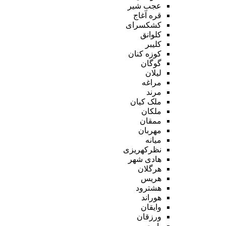
عجب شیر
قره آغاج
کشکسرای
کلوانق
کلیبر
کوزه کنان
گوگان
لیلان
مراغه
مرند
ملک کیان
ملکان
ممقان
مهربان
میانه
نظرکهریزی
هادی شهر
هرگلان
هریس
هشترود
هوراند
وایقان
ورزقان