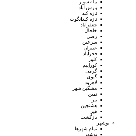
بیله سوار
پارس آباد
تازه کند
تازه کندانگوت
جعفرآباد
خلخال
رضی
سرعین
عنبران
فخرآباد
کلور
کوراییم
گرمی
گیوی
لاهرود
مشگین شهر
نمین
نیر
هشتجین
هیر
بازگشت
بوشهر
تمام شهر‌ها
بوشهر