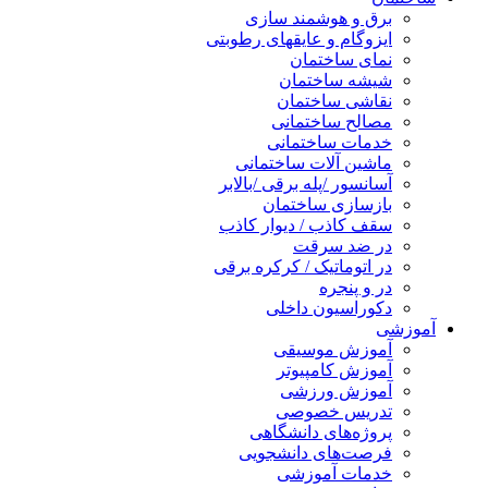
برق و هوشمند سازی
ایزوگام و عایقهای رطوبتی
نمای ساختمان
شیشه ساختمان
نقاشی ساختمان
مصالح ساختمانی
خدمات ساختمانی
ماشین آلات ساختمانی
آسانسور /پله برقی /بالابر
بازسازی ساختمان
سقف کاذب / دیوار کاذب
در ضد سرقت
در اتوماتیک / کرکره برقی
در و پنجره
دکوراسیون داخلی
آموزشی
آموزش موسیقی
آموزش کامپیوتر
آموزش ورزشی
تدریس خصوصی
پروژه‌های دانشگاهی
فرصت‌های دانشجویی
خدمات آموزشی