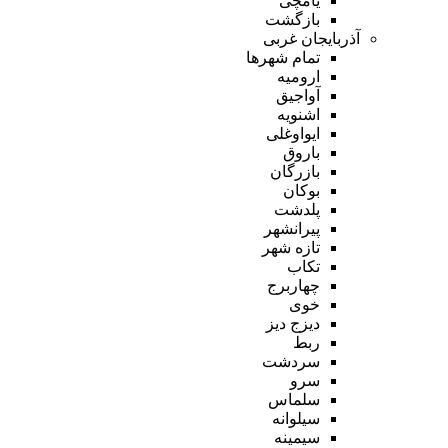
یامچی
بازگشت
آذربایجان غربی
تمام شهر‌ها
ارومیه
آواجیق
اشنویه
ایواوغلی
باروق
بازرگان
بوکان
پلدشت
پیرانشهر
تازه شهر
تکاب
چهاربرج
خوی
دیزج دیز
ربط
سردشت
سرو
سلماس
سیلوانه
سیمینه