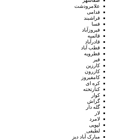
صفاشهر
علامرودشت
فدامی
فراشبند
فسا
فیروزآباد
قائمیه
قادرآباد
قطب آباد
قطرویه
قیر
کارزین
کازرون
کامفیروز
کره ای
کنارتخته
کوار
گراش
گله دار
لار
لامرد
لپویی
لطیفی
مبارک آباد دیز