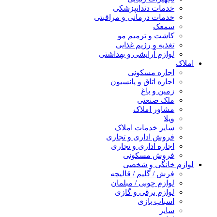
خدمات دندانپزشکی
خدمات درمانی و مراقبتی
سمعک
کاشت و ترمیم مو
تغذیه و رژیم غذایی
لوازم آرایشی و بهداشتی
املاک
اجاره مسکونی
اجاره اتاق و پانسیون
زمین و باغ
ملک صنعتی
مشاور املاک
ویلا
سایر خدمات املاک
فروش اداری و تجاری
اجاره اداری و تجاری
فروش مسکونی
لوازم خانگی و شخصی
فرش / گلیم / قالیچه
لوازم چوبی / مبلمان
لوازم برقی و گازی
اسباب بازی
سایر