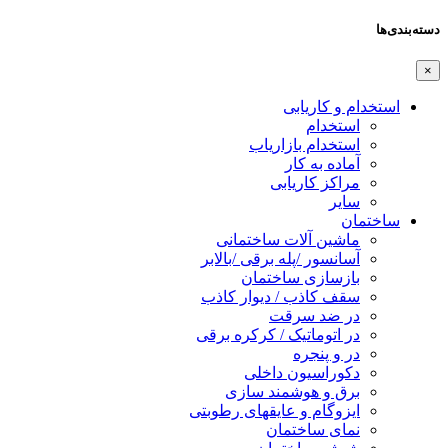
دسته‌بندی‌ها
×
استخدام و کاریابی
استخدام
استخدام بازاریاب
آماده به کار
مراکز کاریابی
سایر
ساختمان
ماشین آلات ساختمانی
آسانسور /پله برقی /بالابر
بازسازی ساختمان
سقف کاذب / دیوار کاذب
در ضد سرقت
در اتوماتیک / کرکره برقی
در و پنجره
دکوراسیون داخلی
برق و هوشمند سازی
ایزوگام و عایقهای رطوبتی
نمای ساختمان