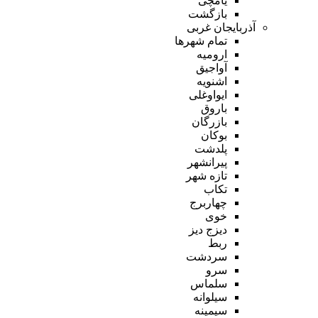
یامچی
بازگشت
آذربایجان غربی
تمام شهر‌ها
ارومیه
آواجیق
اشنویه
ایواوغلی
باروق
بازرگان
بوکان
پلدشت
پیرانشهر
تازه شهر
تکاب
چهاربرج
خوی
دیزج دیز
ربط
سردشت
سرو
سلماس
سیلوانه
سیمینه