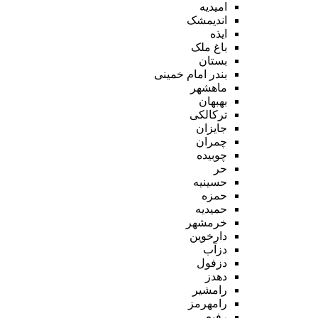
امیدیه
اندیمشک
ایذه
باغ ملک
بستان
بندر امام خمینی
ماهشهر
بهبهان
ترکالکی
جایزان
چمران
چوبیده
حر
حسینیه
حمزه
حمیدیه
خرمشهر
دارخوین
دزآب
دزفول
دهدز
رامشیر
رامهرمز
رفیع