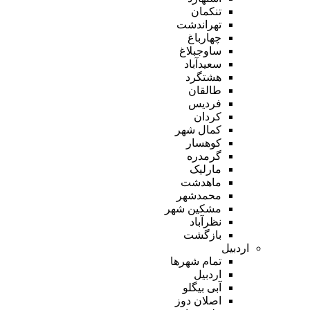
تنکمان
تهراندشت
چهارباغ
ساوجبلاغ
سعیدآباد
هشتگرد
طالقان
فردیس
کردان
کمال شهر
کوهسار
گرمدره
مارلیک
ماهدشت
محمدشهر
مشکین شهر
نظرآباد
بازگشت
اردبیل
تمام شهر‌ها
اردبیل
آبی بیگلو
اصلان دوز