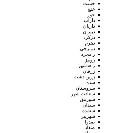
خشت
خنج
خور
داراب
داریان
دبیران
دژکرد
دهرم
دوبرجی
رامجرد
رونیز
زاهدشهر
زرقان
زرین دشت
سده
سروستان
سعادت شهر
سورمق
سیدان
ششده
شهرپیر
صدرا
صغاد