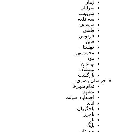
زهان
سرایان
سربیشه
سه قلعه
شوسف
طبس
فردوس
قاین
قهستان
محمدشهر
مود
نهبندان
نیمبلوک
بازگشت
خراسان رضوی
تمام شهر‌ها
مشهد
احمدآباد صولت
انابد
باجگیران
باخرز
بار
بایگ
بجستان