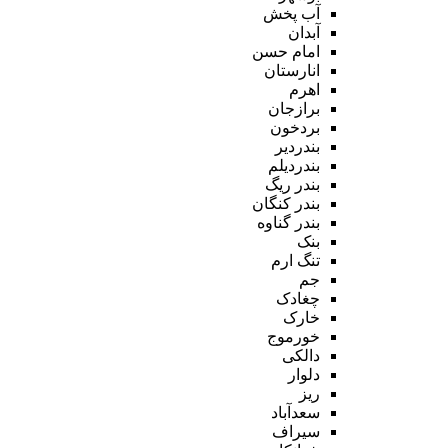
آب پخش
آبدان
امام حسن
انارستان
اهرم
برازجان
بردخون
بندردیر
بندردیلم
بندر ریگ
بندر کنگان
بندر گناوه
بنک
تنگ ارم
جم
چغادک
خارک
خورموج
دالکی
دلوار
ریز
سعدآباد
سیراف