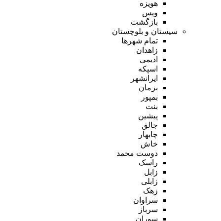
هویزه
ویس
بازگشت
سیستان و بلوچستان
تمام شهر‌ها
زاهدان
ادیمی
اسپکه
ایرانشهر
بزمان
بمپور
بنت
پیشین
جالق
چابهار
خاش
دوست محمد
راسک
زابل
زابلی
زهک
سراوان
سرباز
سوران