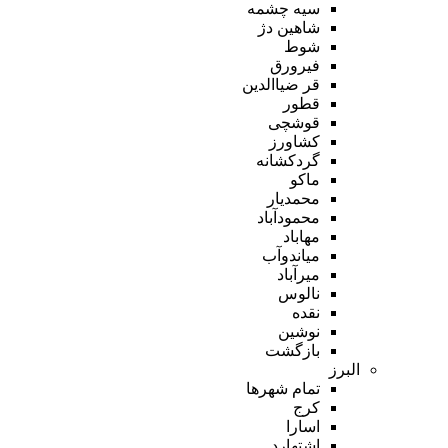
سیه چشمه
شاهین دژ
شوط
فیرورق
قر ضیاالدین
قطور
قوشچی
کشاورز
گردکشانه
ماکو
محمدیار
محمودآباد
مهاباد
میاندوآب
میرآباد
نالوس
نقده
نوشین
بازگشت
البرز
تمام شهر‌ها
کرج
اسارا
اشتهارد