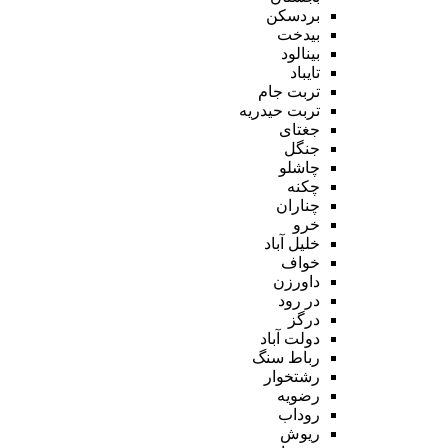
بردسکن
بیدخت
بینالود
تایباد
تربت جام
تربت حیدریه
جغتای
جنگل
چاشلو
چکنه
چناران
خرو
خلیل آباد
خواف
داورزن
در رود
درگز
دولت آباد
رباط سنگ
رشتخوار
رضویه
روداب
ریوش