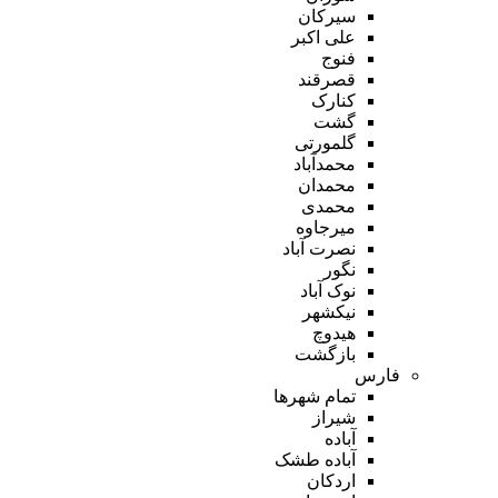
سیرکان
علی اکبر
فنوج
قصرقند
کنارک
گشت
گلمورتی
محمدآباد
محمدان
محمدی
میرجاوه
نصرت آباد
نگور
نوک آباد
نیکشهر
هیدوچ
بازگشت
فارس
تمام شهر‌ها
شیراز
آباده
آباده طشک
اردکان