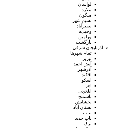
لواسان
ملارد
میگون
نسیم شهر
نصیرآباد
وحیدیه
ورامین
بازگشت
آذربایجان شرقی
تمام شهر‌ها
تبریز
آبش احمد
آذرشهر
آقکند
اسکو
اهر
ایلخچی
باسمنج
بخشایش
بستان آباد
بناب
ناب جدید
ترک