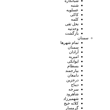
شبانکاره
شنبه
عسلویه
کاکی
کلمه
نخل تقی
وحدتیه
بازگشت
سمنان
تمام شهر‌ها
سمنان
آرادان
امیریه
ایوانکی
بسطام
بیارجمند
دامغان
درجزین
دیباج
سرخه
شاهرود
شهمیرزاد
کلاته خیج
گرمسار