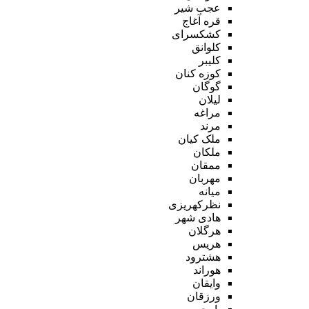
عجب شیر
قره آغاج
کشکسرای
کلوانق
کلیبر
کوزه کنان
گوگان
لیلان
مراغه
مرند
ملک کیان
ملکان
ممقان
مهربان
میانه
نظرکهریزی
هادی شهر
هرگلان
هریس
هشترود
هوراند
وایقان
ورزقان