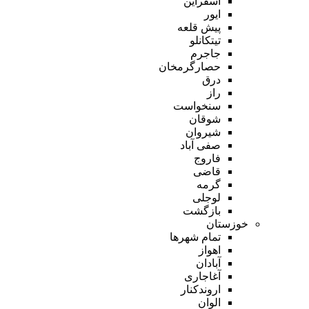
اسفراین
ایور
پیش قلعه
تیتکانلو
جاجرم
حصارگرمخان
درق
راز
سنخواست
شوقان
شیروان
صفی آباد
فاروج
قاضی
گرمه
لوجلی
بازگشت
خوزستان
تمام شهر‌ها
اهواز
آبادان
آغاجاری
اروندکنار
الوان