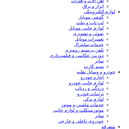
آهن آلات و فلزات
ابزار و یراق
لوازم الکترونیکی
گوشی موبایل
لپ تاپ و تبلت
لوازم جانبی موبایل
صوتی و تصویری
تعمیرات موبایل
خدمات سانترال
تلفن بی‌سیم رومیزی
دوربین عکاسی و فیلمبرداری
سایر
سیم کارت
خودرو و وسایل نقلیه
اجاره خودرو
لوازم جانبی خودرو
دزدگیر و ردیاب
تزئینات خودرو
لوازم یدکی
خدمات ماشین و موتور
موتورسیکلت و لوازم جانبی
سایر
خودروی داخلی و خارجی
متفرقه