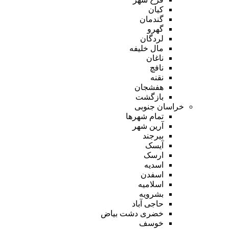
کیان
گندمان
گهرو
لردگان
مال خلیفه
ناغان
نافچ
نقنه
هفشجان
بازگشت
خراسان جنوبی
تمام شهر‌ها
آرین شهر
بیرجند
آیسک
ارسک
اسدیه
اسفدن
اسلامیه
بشرویه
حاجی آباد
خضری دشت بیاض
خوسف