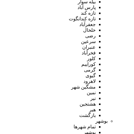
بیله سوار
پارس آباد
تازه کند
تازه کندانگوت
جعفرآباد
خلخال
رضی
سرعین
عنبران
فخرآباد
کلور
کوراییم
گرمی
گیوی
لاهرود
مشگین شهر
نمین
نیر
هشتجین
هیر
بازگشت
بوشهر
تمام شهر‌ها
بوشهر