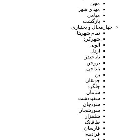
مجن
مهدی شهر
میامی
بازگشت
چهارمحال و بختیاری
تمام شهر‌ها
شهرکرد
آلونی
اردل
باباحیدر
بروجن
بلداجی
بن
جونقان
چلگرد
سامان
سفیددشت
سودجان
سورشجان
شلمزار
طاقانک
فارسان
فرادبنه
فرخ شهر