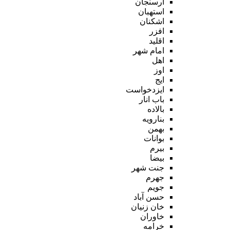
ارسنجان
استهبان
اشکنان
افزر
اقلید
امام شهر
اهل
اوز
ایج
ایزدخواست
باب انار
بالاده
بنارویه
بهمن
بوانات
بیرم
بیضا
جنت شهر
جهرم
جویم
حسن آباد
خان زنیان
خاوران
خرامه