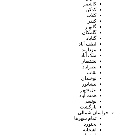
کاشمر
کدکن
کلات
کندر
گلبهار
گلمکان
گناباد
لطف آباد
مزدآوند
ملک آباد
نشتیفان
نصرآباد
نقاب
نوخندان
نیشابور
نیل شهر
همت آباد
یونسی
بازگشت
خراسان شمالی
تمام شهر‌ها
بجنورد
آشخانه