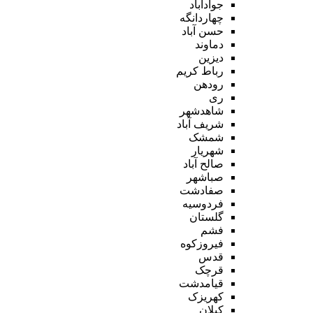
جوادآباد
چهاردانگه
حسن آباد
دماوند
دیزین
رباط کریم
رودهن
ری
شاهدشهر
شریف آباد
شمشک
شهریار
صالح آباد
صباشهر
صفادشت
فردوسیه
گلستان
فشم
فیروزکوه
قدس
قرچک
قیامدشت
کهریزک
کیلان