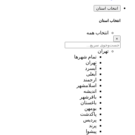
انتخاب استان
انتخاب استان
انتخاب همه
×
تهران
تمام شهر‌ها
تهران
آبسرد
آبعلی
ارجمند
اسلامشهر
اندیشه
باقرشهر
باغستان
بومهن
پاکدشت
پردیس
پرند
پیشوا