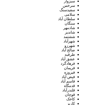
سبزوار
سرخس
سفیدسنگ
سلامی
سلطان آباد
سنگان
شادمهر
شاندیز
ششتمد
شهرآباد
شهرزو
صالح آباد
طرقبه
عشق آباد
فرهادگرد
فریمان
فیروزه
فیض آباد
قاسم آباد
قدمگاه
قلندرآباد
قوچان
کاخک
کاریز