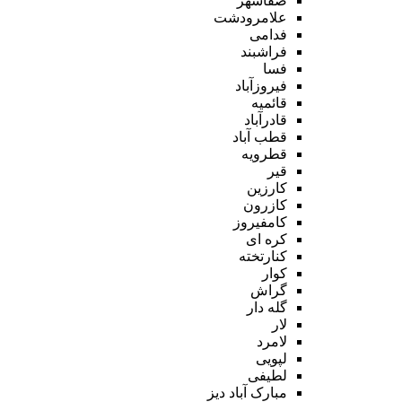
صفاشهر
علامرودشت
فدامی
فراشبند
فسا
فیروزآباد
قائمیه
قادرآباد
قطب آباد
قطرویه
قیر
کارزین
کازرون
کامفیروز
کره ای
کنارتخته
کوار
گراش
گله دار
لار
لامرد
لپویی
لطیفی
مبارک آباد دیز