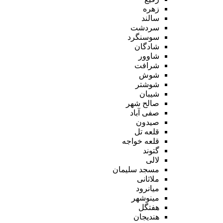
زهره
سالند
سردشت
سوسنگرد
شادگان
شاوور
شرافت
شوش
شوشتر
شیبان
صالح شهر
صفی آباد
صیدون
قلعه تل
قلعه خواجه
گتوند
لالی
مسجد سلیمان
ملاثانی
میانرود
مینوشهر
هفتگل
هندیجان