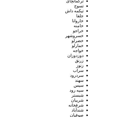
ترکمانچای
تسوج
تیکمه داش
جلفا
خاروانا
خامنه
خراجو
خسروشهر
خضرلو
خمارلو
خواجه
دوزدوزان
زرنق
زنوز
سراب
سردرود
سهند
سیس
سیه رود
شبستر
شربیان
شرفخانه
شندآباد
صوفیان