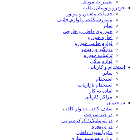
تعمیرات موبایل
خودرو و وسایل نقلیه
خدمات ماشین و موتور
موتورسیکلت و لوازم جانبی
سایر
خودروی داخلی و خارجی
اجاره خودرو
لوازم جانبی خودرو
دزدگیر و ردیاب
تزئینات خودرو
لوازم یدکی
استخدام و کاریابی
سایر
استخدام
استخدام بازاریاب
آماده به کار
مراکز کاریابی
ساختمان
سقف کاذب / دیوار کاذب
در ضد سرقت
در اتوماتیک / کرکره برقی
در و پنجره
دکوراسیون داخلی
برق و هوشمند سازی