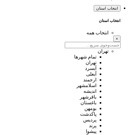
انتخاب استان
انتخاب استان
انتخاب همه
×
تهران
تمام شهر‌ها
تهران
آبسرد
آبعلی
ارجمند
اسلامشهر
اندیشه
باقرشهر
باغستان
بومهن
پاکدشت
پردیس
پرند
پیشوا