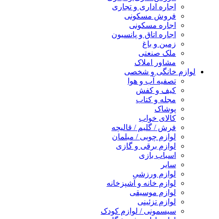
اجاره اداری و تجاری
فروش مسکونی
اجاره مسکونی
اجاره اتاق و پانسیون
زمین و باغ
ملک صنعتی
مشاور املاک
لوازم خانگی و شخصی
تصفیه آب و هوا
کیف و کفش
مجله و کتاب
پوشاک
کالای خواب
فرش / گلیم / قالیچه
لوازم چوبی / مبلمان
لوازم برقی و گازی
اسباب بازی
سایر
لوازم ورزشی
لوازم خانه و آشپزخانه
لوازم موسیقی
لوازم تزئینی
سیسمونی / لوازم کودک