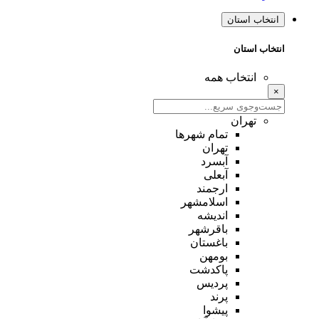
انتخاب استان
انتخاب استان
انتخاب همه
×
تهران
تمام شهر‌ها
تهران
آبسرد
آبعلی
ارجمند
اسلامشهر
اندیشه
باقرشهر
باغستان
بومهن
پاکدشت
پردیس
پرند
پیشوا