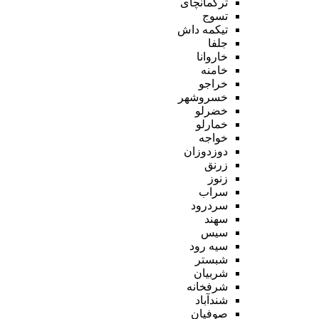
ترکمانچای
تسوج
تیکمه داش
جلفا
خاروانا
خامنه
خراجو
خسروشهر
خضرلو
خمارلو
خواجه
دوزدوزان
زرنق
زنوز
سراب
سردرود
سهند
سیس
سیه رود
شبستر
شربیان
شرفخانه
شندآباد
صوفیان