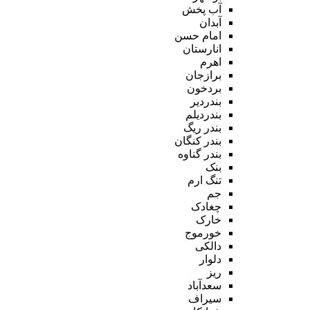
آب پخش
آبدان
امام حسن
انارستان
اهرم
برازجان
بردخون
بندردیر
بندردیلم
بندر ریگ
بندر کنگان
بندر گناوه
بنک
تنگ ارم
جم
چغادک
خارک
خورموج
دالکی
دلوار
ریز
سعدآباد
سیراف