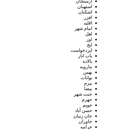
ارسنجان
استهبان
اشکنان
افزر
اقلید
امام شهر
اهل
اوز
ایج
ایزدخواست
باب انار
بالاده
بنارویه
بهمن
بوانات
بیرم
بیضا
جنت شهر
جهرم
جویم
حسن آباد
خان زنیان
خاوران
خرامه