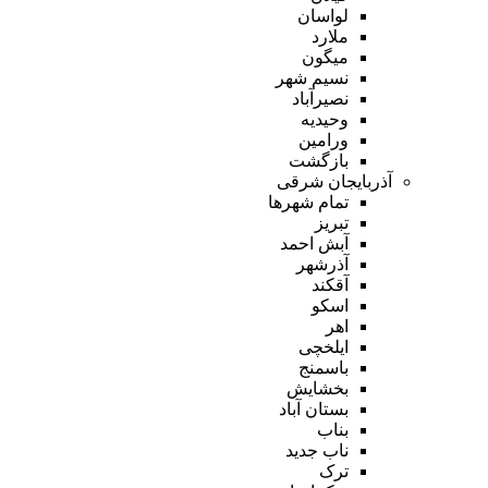
لواسان
ملارد
میگون
نسیم شهر
نصیرآباد
وحیدیه
ورامین
بازگشت
آذربایجان شرقی
تمام شهر‌ها
تبریز
آبش احمد
آذرشهر
آقکند
اسکو
اهر
ایلخچی
باسمنج
بخشایش
بستان آباد
بناب
ناب جدید
ترک