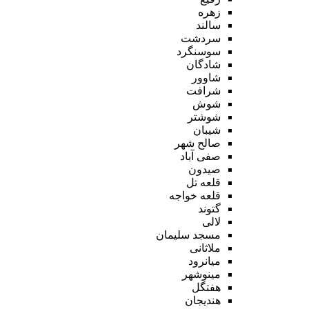
زهره
سالند
سردشت
سوسنگرد
شادگان
شاوور
شرافت
شوش
شوشتر
شیبان
صالح شهر
صفی آباد
صیدون
قلعه تل
قلعه خواجه
گتوند
لالی
مسجد سلیمان
ملاثانی
میانرود
مینوشهر
هفتگل
هندیجان