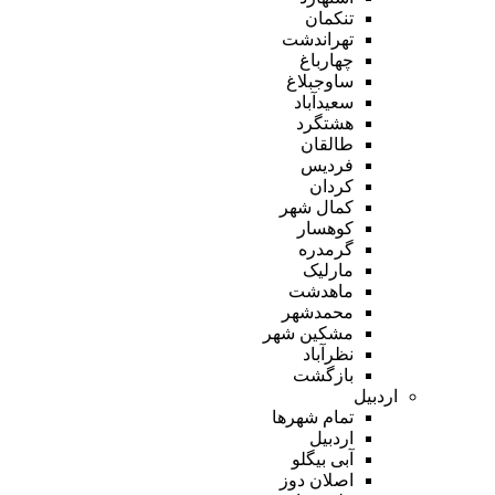
تنکمان
تهراندشت
چهارباغ
ساوجبلاغ
سعیدآباد
هشتگرد
طالقان
فردیس
کردان
کمال شهر
کوهسار
گرمدره
مارلیک
ماهدشت
محمدشهر
مشکین شهر
نظرآباد
بازگشت
اردبیل
تمام شهر‌ها
اردبیل
آبی بیگلو
اصلان دوز