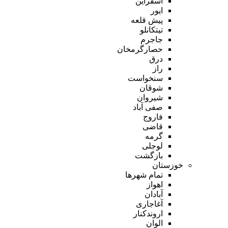
اسفراین
ایور
پیش قلعه
تیتکانلو
جاجرم
حصارگرمخان
درق
راز
سنخواست
شوقان
شیروان
صفی آباد
فاروج
قاضی
گرمه
لوجلی
بازگشت
خوزستان
تمام شهر‌ها
اهواز
آبادان
آغاجاری
اروندکنار
الوان