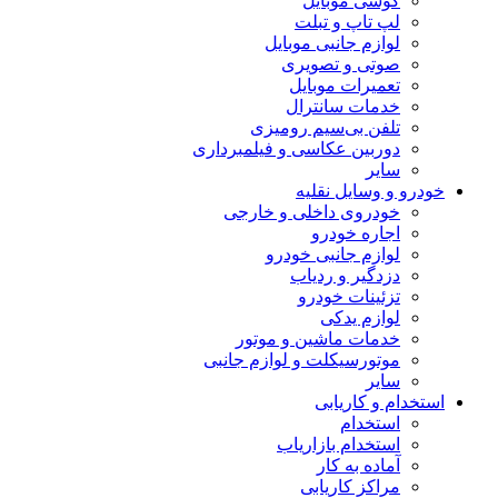
گوشی موبایل
لپ تاپ و تبلت
لوازم جانبی موبایل
صوتی و تصویری
تعمیرات موبایل
خدمات سانترال
تلفن بی‌سیم رومیزی
دوربین عکاسی و فیلمبرداری
سایر
خودرو و وسایل نقلیه
خودروی داخلی و خارجی
اجاره خودرو
لوازم جانبی خودرو
دزدگیر و ردیاب
تزئینات خودرو
لوازم یدکی
خدمات ماشین و موتور
موتورسیکلت و لوازم جانبی
سایر
استخدام و کاریابی
استخدام
استخدام بازاریاب
آماده به کار
مراکز کاریابی