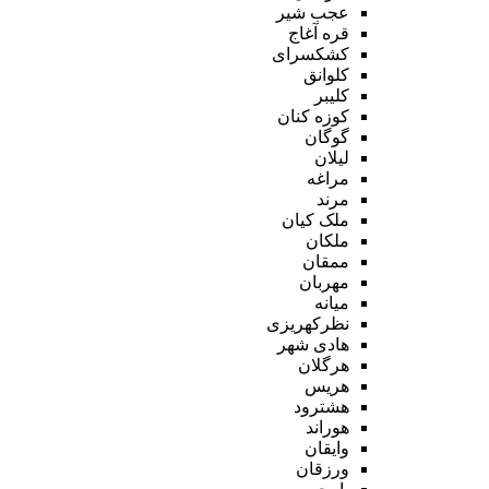
عجب شیر
قره آغاج
کشکسرای
کلوانق
کلیبر
کوزه کنان
گوگان
لیلان
مراغه
مرند
ملک کیان
ملکان
ممقان
مهربان
میانه
نظرکهریزی
هادی شهر
هرگلان
هریس
هشترود
هوراند
وایقان
ورزقان