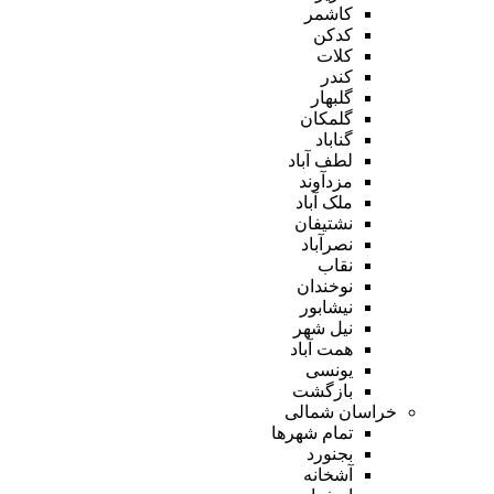
کاشمر
کدکن
کلات
کندر
گلبهار
گلمکان
گناباد
لطف آباد
مزدآوند
ملک آباد
نشتیفان
نصرآباد
نقاب
نوخندان
نیشابور
نیل شهر
همت آباد
یونسی
بازگشت
خراسان شمالی
تمام شهر‌ها
بجنورد
آشخانه