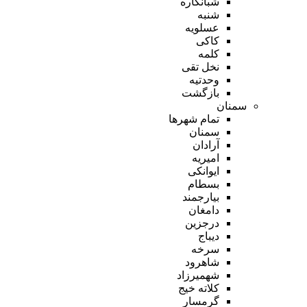
شبانکاره
شنبه
عسلویه
کاکی
کلمه
نخل تقی
وحدتیه
بازگشت
سمنان
تمام شهر‌ها
سمنان
آرادان
امیریه
ایوانکی
بسطام
بیارجمند
دامغان
درجزین
دیباج
سرخه
شاهرود
شهمیرزاد
کلاته خیج
گرمسار