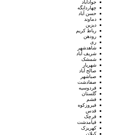
جوادآباد
چهاردانگه
حسن آباد
دماوند
دیزین
رباط کریم
رودهن
ری
شاهدشهر
شریف آباد
شمشک
شهریار
صالح آباد
صباشهر
صفادشت
فردوسیه
گلستان
فشم
فیروزکوه
قدس
قرچک
قیامدشت
کهریزک
کیلان