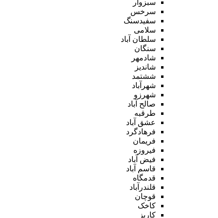
سبزوار
سرخس
سفیدسنگ
سلامی
سلطان آباد
سنگان
شادمهر
شاندیز
ششتمد
شهرآباد
شهرزو
صالح آباد
طرقبه
عشق آباد
فرهادگرد
فریمان
فیروزه
فیض آباد
قاسم آباد
قدمگاه
قلندرآباد
قوچان
کاخک
کاریز