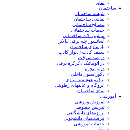
سایر
ساختمان
شیشه ساختمان
نقاشی ساختمان
مصالح ساختمانی
خدمات ساختمانی
ماشین آلات ساختمانی
آسانسور /پله برقی /بالابر
بازسازی ساختمان
سقف کاذب / دیوار کاذب
در ضد سرقت
در اتوماتیک / کرکره برقی
در و پنجره
دکوراسیون داخلی
برق و هوشمند سازی
ایزوگام و عایقهای رطوبتی
نمای ساختمان
آموزشی
آموزش ورزشی
تدریس خصوصی
پروژه‌های دانشگاهی
فرصت‌های دانشجویی
خدمات آموزشی
سایر