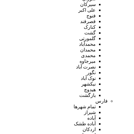
سیرکان
علی اکبر
فنوج
قصرقند
کنارک
گشت
گلمورتی
محمدآباد
محمدان
محمدی
میرجاوه
نصرت آباد
نگور
نوک آباد
نیکشهر
هیدوچ
بازگشت
فارس
تمام شهر‌ها
شیراز
آباده
آباده طشک
اردکان