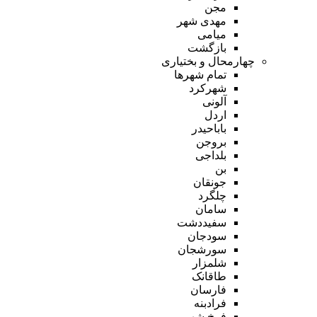
مجن
مهدی شهر
میامی
بازگشت
چهارمحال و بختیاری
تمام شهر‌ها
شهرکرد
آلونی
اردل
باباحیدر
بروجن
بلداجی
بن
جونقان
چلگرد
سامان
سفیددشت
سودجان
سورشجان
شلمزار
طاقانک
فارسان
فرادبنه
فرخ شهر