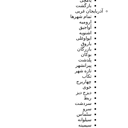
یامچی
بازگشت
آذربایجان غربی
تمام شهر‌ها
ارومیه
آواجیق
اشنویه
ایواوغلی
باروق
بازرگان
بوکان
پلدشت
پیرانشهر
تازه شهر
تکاب
چهاربرج
خوی
دیزج دیز
ربط
سردشت
سرو
سلماس
سیلوانه
سیمینه