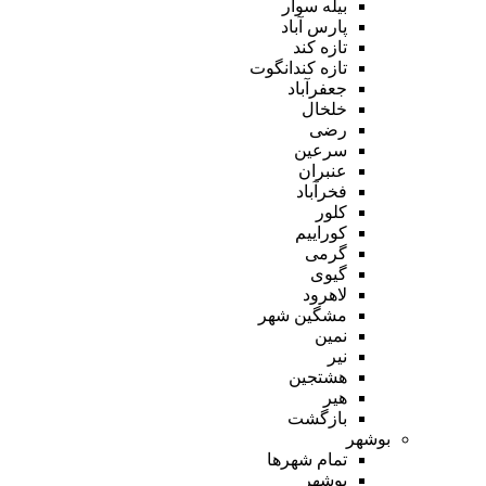
بیله سوار
پارس آباد
تازه کند
تازه کندانگوت
جعفرآباد
خلخال
رضی
سرعین
عنبران
فخرآباد
کلور
کوراییم
گرمی
گیوی
لاهرود
مشگین شهر
نمین
نیر
هشتجین
هیر
بازگشت
بوشهر
تمام شهر‌ها
بوشهر