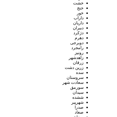
خشت
خنج
خور
داراب
داریان
دبیران
دژکرد
دهرم
دوبرجی
رامجرد
رونیز
زاهدشهر
زرقان
زرین دشت
سده
سروستان
سعادت شهر
سورمق
سیدان
ششده
شهرپیر
صدرا
صغاد