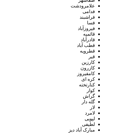
صفاشهر
علامرودشت
فدامی
فراشبند
فسا
فیروزآباد
قائمیه
قادرآباد
قطب آباد
قطرویه
قیر
کارزین
کازرون
کامفیروز
کره ای
کنارتخته
کوار
گراش
گله دار
لار
لامرد
لپویی
لطیفی
مبارک آباد دیز