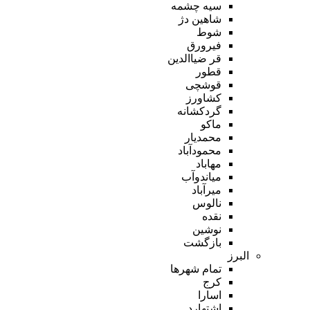
سیه چشمه
شاهین دژ
شوط
فیرورق
قر ضیاالدین
قطور
قوشچی
کشاورز
گردکشانه
ماکو
محمدیار
محمودآباد
مهاباد
میاندوآب
میرآباد
نالوس
نقده
نوشین
بازگشت
البرز
تمام شهر‌ها
کرج
اسارا
اشتهارد