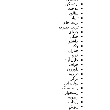
بردسکن
بیدخت
بینالود
تایباد
تربت جام
تربت حیدریه
جغتای
جنگل
چاشلو
چکنه
چناران
خرو
خلیل آباد
خواف
داورزن
در رود
درگز
دولت آباد
رباط سنگ
رشتخوار
رضویه
روداب
ریوش