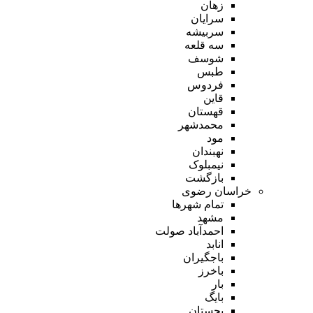
زهان
سرایان
سربیشه
سه قلعه
شوسف
طبس
فردوس
قاین
قهستان
محمدشهر
مود
نهبندان
نیمبلوک
بازگشت
خراسان رضوی
تمام شهر‌ها
مشهد
احمدآباد صولت
انابد
باجگیران
باخرز
بار
بایگ
بجستان