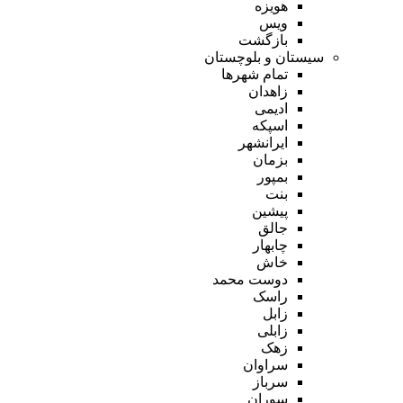
هویزه
ویس
بازگشت
سیستان و بلوچستان
تمام شهر‌ها
زاهدان
ادیمی
اسپکه
ایرانشهر
بزمان
بمپور
بنت
پیشین
جالق
چابهار
خاش
دوست محمد
راسک
زابل
زابلی
زهک
سراوان
سرباز
سوران