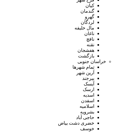
کیان
گندمان
گهرو
لردگان
مال خلیفه
ناغان
نافچ
نقنه
هفشجان
بازگشت
خراسان جنوبی
تمام شهر‌ها
آرین شهر
بیرجند
آیسک
ارسک
اسدیه
اسفدن
اسلامیه
بشرویه
حاجی آباد
خضری دشت بیاض
خوسف