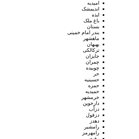
امیدیه
اندیمشک
ایذه
باغ ملک
بستان
بندر امام خمینی
ماهشهر
بهبهان
ترکالکی
جایزان
چمران
چوبیده
حر
حسینیه
حمزه
حمیدیه
خرمشهر
دارخوین
دزآب
دزفول
دهدز
رامشیر
رامهرمز
رفیع