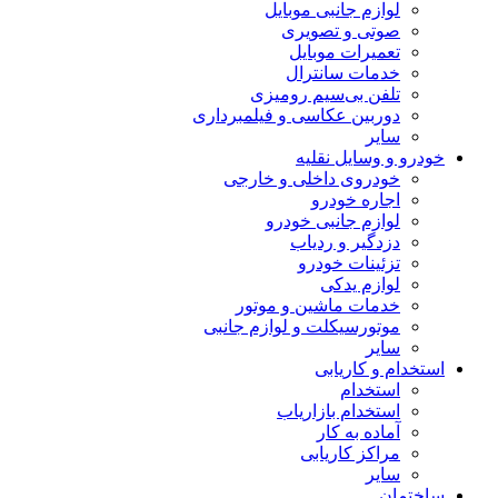
لوازم جانبی موبایل
صوتی و تصویری
تعمیرات موبایل
خدمات سانترال
تلفن بی‌سیم رومیزی
دوربین عکاسی و فیلمبرداری
سایر
خودرو و وسایل نقلیه
خودروی داخلی و خارجی
اجاره خودرو
لوازم جانبی خودرو
دزدگیر و ردیاب
تزئینات خودرو
لوازم یدکی
خدمات ماشین و موتور
موتورسیکلت و لوازم جانبی
سایر
استخدام و کاریابی
استخدام
استخدام بازاریاب
آماده به کار
مراکز کاریابی
سایر
ساختمان