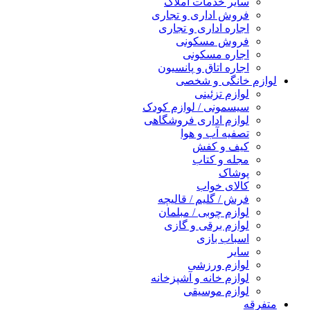
سایر خدمات املاک
فروش اداری و تجاری
اجاره اداری و تجاری
فروش مسکونی
اجاره مسکونی
اجاره اتاق و پانسیون
لوازم خانگی و شخصی
لوازم تزئینی
سیسمونی / لوازم کودک
لوازم اداری فروشگاهی
تصفیه آب و هوا
کیف و کفش
مجله و کتاب
پوشاک
کالای خواب
فرش / گلیم / قالیچه
لوازم چوبی / مبلمان
لوازم برقی و گازی
اسباب بازی
سایر
لوازم ورزشی
لوازم خانه و آشپزخانه
لوازم موسیقی
متفرقه