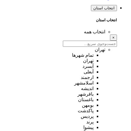
انتخاب استان
انتخاب استان
انتخاب همه
×
تهران
تمام شهر‌ها
تهران
آبسرد
آبعلی
ارجمند
اسلامشهر
اندیشه
باقرشهر
باغستان
بومهن
پاکدشت
پردیس
پرند
پیشوا