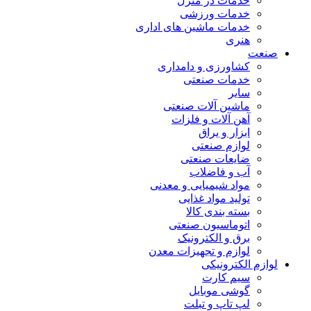
خدمات در منزل
خدمات ورزشی
خدمات ماشین های اداری
هنری
صنعت
کشاورزی و دامداری
خدمات صنعتی
سایر
ماشین آلات صنعتی
آهن آلات و فلزات
ابزار و یراق
لوازم صنعتی
ضایعات صنعتی
آب و فاضلاب
مواد شیمیایی و معدنی
تولید مواد غذایی
بسته بندی کالا
اتوماسیون صنعتی
برق و الکترونیک
لوازم و تجهیزات معدن
لوازم الکترونیکی
سیم کارت
گوشی موبایل
لپ تاپ و تبلت