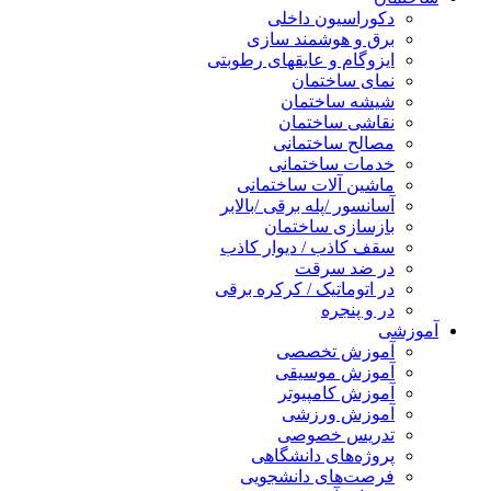
دکوراسیون داخلی
برق و هوشمند سازی
ایزوگام و عایقهای رطوبتی
نمای ساختمان
شیشه ساختمان
نقاشی ساختمان
مصالح ساختمانی
خدمات ساختمانی
ماشین آلات ساختمانی
آسانسور /پله برقی /بالابر
بازسازی ساختمان
سقف کاذب / دیوار کاذب
در ضد سرقت
در اتوماتیک / کرکره برقی
در و پنجره
آموزشی
آموزش تخصصی
آموزش موسیقی
آموزش کامپیوتر
آموزش ورزشی
تدریس خصوصی
پروژه‌های دانشگاهی
فرصت‌های دانشجویی