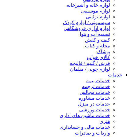
لوازم خانه و آشپزخانه
لوازم موسیقی
لوازم تزئینی
سیسمونی / لوازم کودک
لوازم اداری فروشگاهی
تصفیه آب و هوا
کیف و کفش
مجله و کتاب
پوشاک
کالای خواب
فرش / گلیم / قالیچه
لوازم چوبی / مبلمان
خدمات
خدمات بیمه
خدمات ترجمه
خدمات مجالس
خدمات مشاوره
خدمات در منزل
خدمات ورزشی
خدمات ماشین های اداری
هنری
خدمات مالی و حسابداری
واردات و صادرات