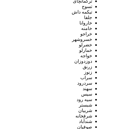
ترکمانچای
تسوج
تیکمه داش
جلفا
خاروانا
خامنه
خراجو
خسروشهر
خضرلو
خمارلو
خواجه
دوزدوزان
زرنق
زنوز
سراب
سردرود
سهند
سیس
سیه رود
شبستر
شربیان
شرفخانه
شندآباد
صوفیان