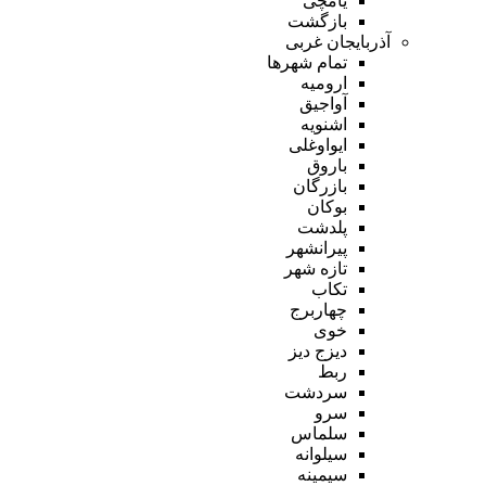
یامچی
بازگشت
آذربایجان غربی
تمام شهر‌ها
ارومیه
آواجیق
اشنویه
ایواوغلی
باروق
بازرگان
بوکان
پلدشت
پیرانشهر
تازه شهر
تکاب
چهاربرج
خوی
دیزج دیز
ربط
سردشت
سرو
سلماس
سیلوانه
سیمینه