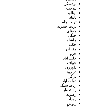
بردسکن
بیدخت
بینالود
تایباد
تربت جام
تربت حیدریه
جغتای
جنگل
چاشلو
چکنه
چناران
خرو
خلیل آباد
خواف
داورزن
در رود
درگز
دولت آباد
رباط سنگ
رشتخوار
رضویه
روداب
ریوش