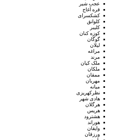
عجب شیر
قره آغاج
کشکسرای
کلوانق
کلیبر
کوزه کنان
گوگان
لیلان
مراغه
مرند
ملک کیان
ملکان
ممقان
مهربان
میانه
نظرکهریزی
هادی شهر
هرگلان
هریس
هشترود
هوراند
وایقان
ورزقان