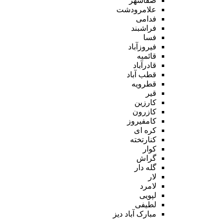
صفاشهر
علامرودشت
فدامی
فراشبند
فسا
فیروزآباد
قائمیه
قادرآباد
قطب آباد
قطرویه
قیر
کارزین
کازرون
کامفیروز
کره ای
کنارتخته
کوار
گراش
گله دار
لار
لامرد
لپویی
لطیفی
مبارک آباد دیز