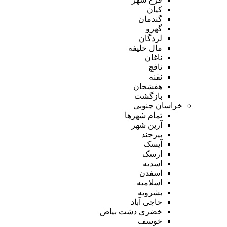
کیان
گندمان
گهرو
لردگان
مال خلیفه
ناغان
نافچ
نقنه
هفشجان
بازگشت
خراسان جنوبی
تمام شهر‌ها
آرین شهر
بیرجند
آیسک
ارسک
اسدیه
اسفدن
اسلامیه
بشرویه
حاجی آباد
خضری دشت بیاض
خوسف