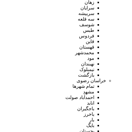
زهان
سرایان
سربیشه
سه قلعه
شوسف
طبس
فردوس
قاین
قهستان
محمدشهر
مود
نهبندان
نیمبلوک
بازگشت
خراسان رضوی
تمام شهر‌ها
مشهد
احمدآباد صولت
انابد
باجگیران
باخرز
بار
بایگ
بجستان