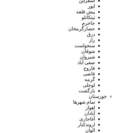
اسفراین
ایور
پیش قلعه
تیتکانلو
جاجرم
حصارگرمخان
درق
راز
سنخواست
شوقان
شیروان
صفی آباد
فاروج
قاضی
گرمه
لوجلی
بازگشت
خوزستان
تمام شهر‌ها
اهواز
آبادان
آغاجاری
اروندکنار
الوان