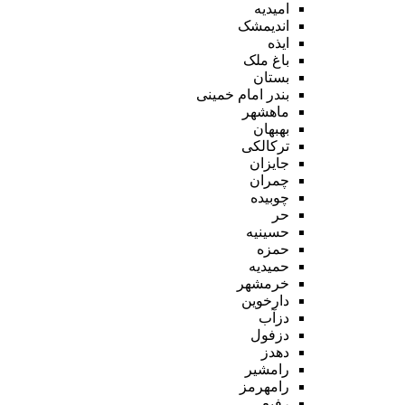
امیدیه
اندیمشک
ایذه
باغ ملک
بستان
بندر امام خمینی
ماهشهر
بهبهان
ترکالکی
جایزان
چمران
چوبیده
حر
حسینیه
حمزه
حمیدیه
خرمشهر
دارخوین
دزآب
دزفول
دهدز
رامشیر
رامهرمز
رفیع