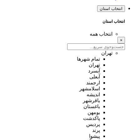
انتخاب استان
انتخاب استان
انتخاب همه
×
تهران
تمام شهر‌ها
تهران
آبسرد
آبعلی
ارجمند
اسلامشهر
اندیشه
باقرشهر
باغستان
بومهن
پاکدشت
پردیس
پرند
پیشوا