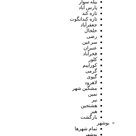
بیله سوار
پارس آباد
تازه کند
تازه کندانگوت
جعفرآباد
خلخال
رضی
سرعین
عنبران
فخرآباد
کلور
کوراییم
گرمی
گیوی
لاهرود
مشگین شهر
نمین
نیر
هشتجین
هیر
بازگشت
بوشهر
تمام شهر‌ها
بوشهر