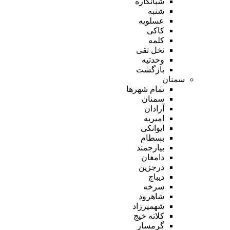
شبانکاره
شنبه
عسلویه
کاکی
کلمه
نخل تقی
وحدتیه
بازگشت
سمنان
تمام شهر‌ها
سمنان
آرادان
امیریه
ایوانکی
بسطام
بیارجمند
دامغان
درجزین
دیباج
سرخه
شاهرود
شهمیرزاد
کلاته خیج
گرمسار