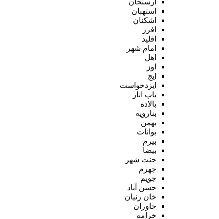
ارسنجان
استهبان
اشکنان
افزر
اقلید
امام شهر
اهل
اوز
ایج
ایزدخواست
باب انار
بالاده
بنارویه
بهمن
بوانات
بیرم
بیضا
جنت شهر
جهرم
جویم
حسن آباد
خان زنیان
خاوران
خرامه