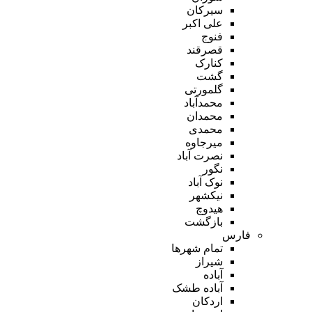
سیرکان
علی اکبر
فنوج
قصرقند
کنارک
گشت
گلمورتی
محمدآباد
محمدان
محمدی
میرجاوه
نصرت آباد
نگور
نوک آباد
نیکشهر
هیدوچ
بازگشت
فارس
تمام شهر‌ها
شیراز
آباده
آباده طشک
اردکان