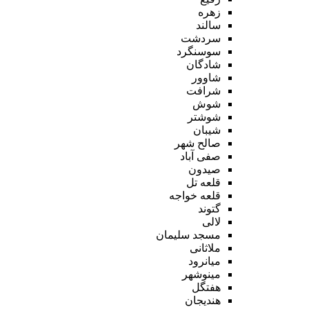
زهره
سالند
سردشت
سوسنگرد
شادگان
شاوور
شرافت
شوش
شوشتر
شیبان
صالح شهر
صفی آباد
صیدون
قلعه تل
قلعه خواجه
گتوند
لالی
مسجد سلیمان
ملاثانی
میانرود
مینوشهر
هفتگل
هندیجان