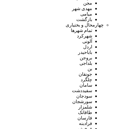
مجن
مهدی شهر
میامی
بازگشت
چهارمحال و بختیاری
تمام شهر‌ها
شهرکرد
آلونی
اردل
باباحیدر
بروجن
بلداجی
بن
جونقان
چلگرد
سامان
سفیددشت
سودجان
سورشجان
شلمزار
طاقانک
فارسان
فرادبنه
فرخ شهر