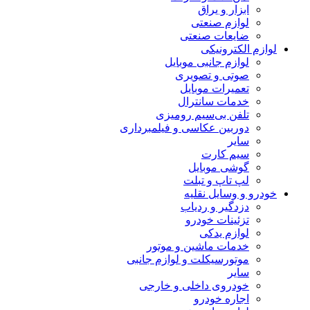
ابزار و یراق
لوازم صنعتی
ضایعات صنعتی
لوازم الکترونیکی
لوازم جانبی موبایل
صوتی و تصویری
تعمیرات موبایل
خدمات سانترال
تلفن بی‌سیم رومیزی
دوربین عکاسی و فیلمبرداری
سایر
سیم کارت
گوشی موبایل
لپ تاپ و تبلت
خودرو و وسایل نقلیه
دزدگیر و ردیاب
تزئینات خودرو
لوازم یدکی
خدمات ماشین و موتور
موتورسیکلت و لوازم جانبی
سایر
خودروی داخلی و خارجی
اجاره خودرو