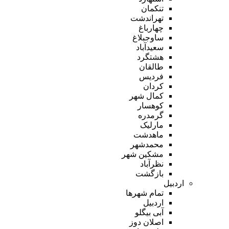
تنکمان
تهراندشت
چهارباغ
ساوجبلاغ
سعیدآباد
هشتگرد
طالقان
فردیس
کردان
کمال شهر
کوهسار
گرمدره
مارلیک
ماهدشت
محمدشهر
مشکین شهر
نظرآباد
بازگشت
اردبیل
تمام شهر‌ها
اردبیل
آبی بیگلو
اصلان دوز