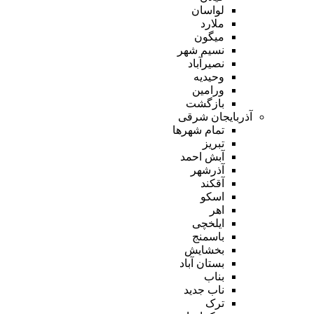
لواسان
ملارد
میگون
نسیم شهر
نصیرآباد
وحیدیه
ورامین
بازگشت
آذربایجان شرقی
تمام شهر‌ها
تبریز
آبش احمد
آذرشهر
آقکند
اسکو
اهر
ایلخچی
باسمنج
بخشایش
بستان آباد
بناب
ناب جدید
ترک