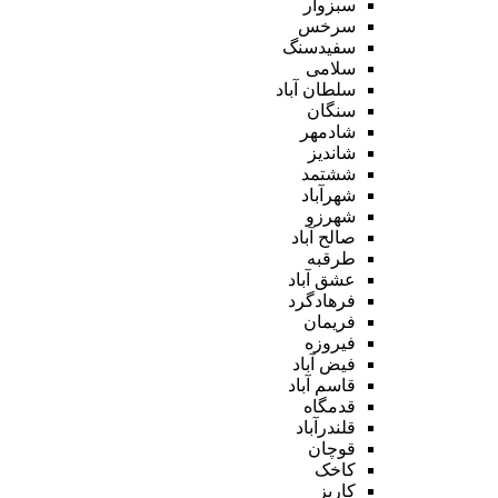
سبزوار
سرخس
سفیدسنگ
سلامی
سلطان آباد
سنگان
شادمهر
شاندیز
ششتمد
شهرآباد
شهرزو
صالح آباد
طرقبه
عشق آباد
فرهادگرد
فریمان
فیروزه
فیض آباد
قاسم آباد
قدمگاه
قلندرآباد
قوچان
کاخک
کاریز