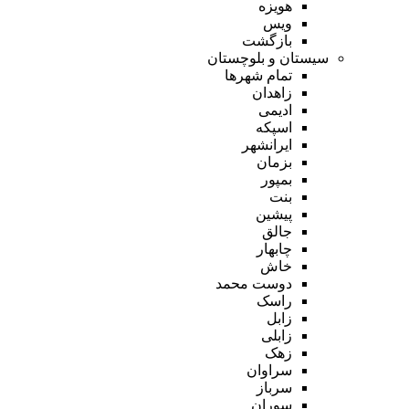
هویزه
ویس
بازگشت
سیستان و بلوچستان
تمام شهر‌ها
زاهدان
ادیمی
اسپکه
ایرانشهر
بزمان
بمپور
بنت
پیشین
جالق
چابهار
خاش
دوست محمد
راسک
زابل
زابلی
زهک
سراوان
سرباز
سوران