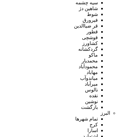
سیه چشمه
شاهین دژ
شوط
فیرورق
قر ضیاالدین
قطور
قوشچی
کشاورز
گردکشانه
ماکو
محمدیار
محمودآباد
مهاباد
میاندوآب
میرآباد
نالوس
نقده
نوشین
بازگشت
البرز
تمام شهر‌ها
کرج
اسارا
اشتهارد