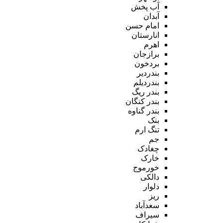
آب پخش
آبدان
امام حسن
انارستان
اهرم
برازجان
بردخون
بندردیر
بندردیلم
بندر ریگ
بندر کنگان
بندر گناوه
بنک
تنگ ارم
جم
چغادک
خارک
خورموج
دالکی
دلوار
ریز
سعدآباد
سیراف