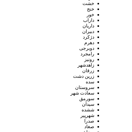
خشت
خنج
خور
داراب
داریان
دبیران
دژکرد
دهرم
دوبرجی
رامجرد
رونیز
زاهدشهر
زرقان
زرین دشت
سده
سروستان
سعادت شهر
سورمق
سیدان
ششده
شهرپیر
صدرا
صغاد