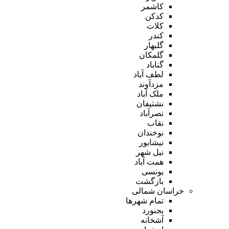
کاشمر
کدکن
کلات
کندر
گلبهار
گلمکان
گناباد
لطف آباد
مزدآوند
ملک آباد
نشتیفان
نصرآباد
نقاب
نوخندان
نیشابور
نیل شهر
همت آباد
یونسی
بازگشت
خراسان شمالی
تمام شهر‌ها
بجنورد
آشخانه