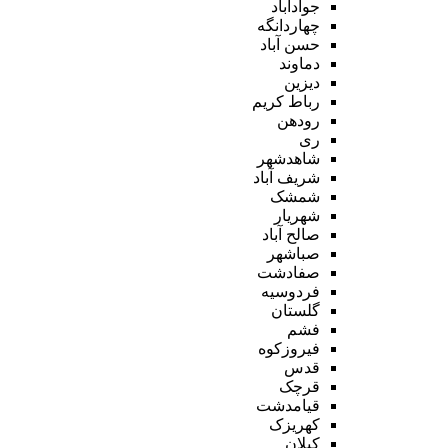
جوادآباد
چهاردانگه
حسن آباد
دماوند
دیزین
رباط کریم
رودهن
ری
شاهدشهر
شریف آباد
شمشک
شهریار
صالح آباد
صباشهر
صفادشت
فردوسیه
گلستان
فشم
فیروزکوه
قدس
قرچک
قیامدشت
کهریزک
کیلان