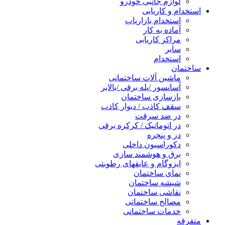
لوازم جانبی خودرو
استخدام و کاریابی
استخدام بازاریاب
آماده به کار
مراکز کاریابی
سایر
استخدام
ساختمان
ماشین آلات ساختمانی
آسانسور /پله برقی /بالابر
بازسازی ساختمان
سقف کاذب / دیوار کاذب
در ضد سرقت
در اتوماتیک / کرکره برقی
در و پنجره
دکوراسیون داخلی
برق و هوشمند سازی
ایزوگام و عایقهای رطوبتی
نمای ساختمان
شیشه ساختمان
نقاشی ساختمان
مصالح ساختمانی
خدمات ساختمانی
متفرقه