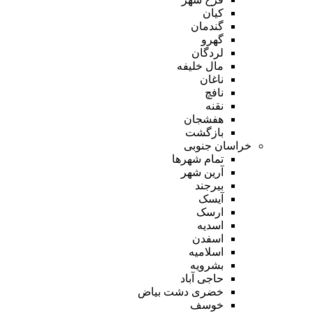
کیان
گندمان
گهرو
لردگان
مال خلیفه
ناغان
نافچ
نقنه
هفشجان
بازگشت
خراسان جنوبی
تمام شهر‌ها
آرین شهر
بیرجند
آیسک
ارسک
اسدیه
اسفدن
اسلامیه
بشرویه
حاجی آباد
خضری دشت بیاض
خوسف