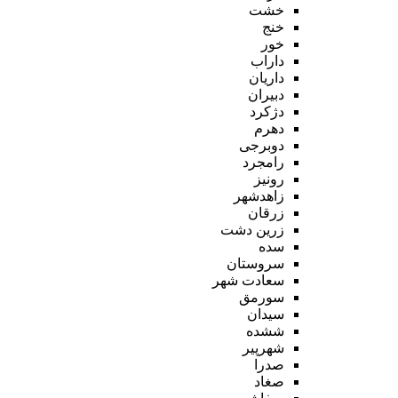
خشت
خنج
خور
داراب
داریان
دبیران
دژکرد
دهرم
دوبرجی
رامجرد
رونیز
زاهدشهر
زرقان
زرین دشت
سده
سروستان
سعادت شهر
سورمق
سیدان
ششده
شهرپیر
صدرا
صغاد