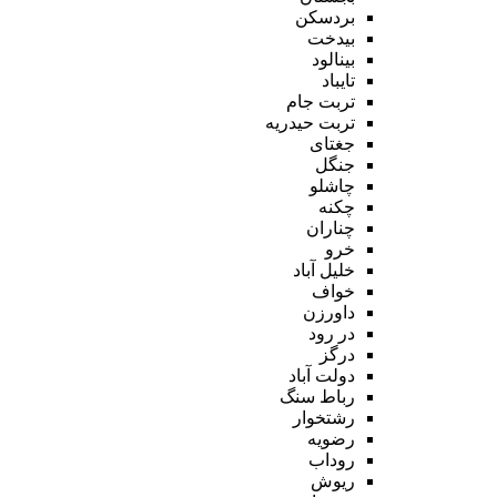
بردسکن
بیدخت
بینالود
تایباد
تربت جام
تربت حیدریه
جغتای
جنگل
چاشلو
چکنه
چناران
خرو
خلیل آباد
خواف
داورزن
در رود
درگز
دولت آباد
رباط سنگ
رشتخوار
رضویه
روداب
ریوش