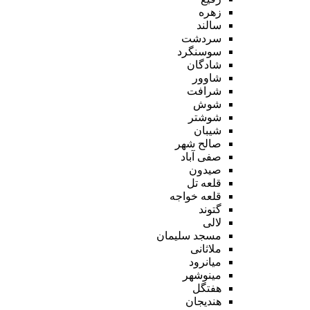
زهره
سالند
سردشت
سوسنگرد
شادگان
شاوور
شرافت
شوش
شوشتر
شیبان
صالح شهر
صفی آباد
صیدون
قلعه تل
قلعه خواجه
گتوند
لالی
مسجد سلیمان
ملاثانی
میانرود
مینوشهر
هفتگل
هندیجان