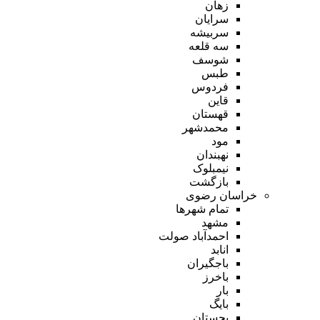
زهان
سرایان
سربیشه
سه قلعه
شوسف
طبس
فردوس
قاین
قهستان
محمدشهر
مود
نهبندان
نیمبلوک
بازگشت
خراسان رضوی
تمام شهر‌ها
مشهد
احمدآباد صولت
انابد
باجگیران
باخرز
بار
بایگ
بجستان