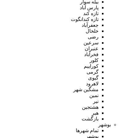
بیله سوار
پارس آباد
تازه کند
تازه کندانگوت
جعفرآباد
خلخال
رضی
سرعین
عنبران
فخرآباد
کلور
کوراییم
گرمی
گیوی
لاهرود
مشگین شهر
نمین
نیر
هشتجین
هیر
بازگشت
بوشهر
تمام شهر‌ها
بوشهر