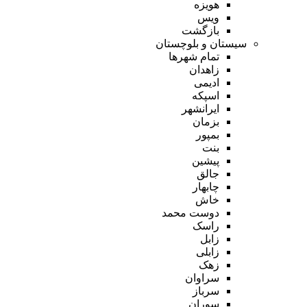
هویزه
ویس
بازگشت
سیستان و بلوچستان
تمام شهر‌ها
زاهدان
ادیمی
اسپکه
ایرانشهر
بزمان
بمپور
بنت
پیشین
جالق
چابهار
خاش
دوست محمد
راسک
زابل
زابلی
زهک
سراوان
سرباز
سوران