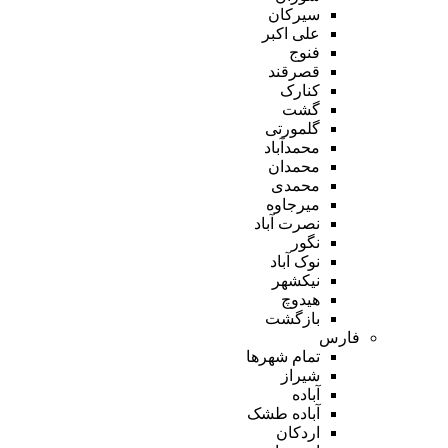
سیرکان
علی اکبر
فنوج
قصرقند
کنارک
گشت
گلمورتی
محمدآباد
محمدان
محمدی
میرجاوه
نصرت آباد
نگور
نوک آباد
نیکشهر
هیدوچ
بازگشت
فارس
تمام شهر‌ها
شیراز
آباده
آباده طشک
اردکان