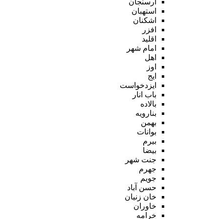
ارسنجان
استهبان
اشکنان
افزر
اقلید
امام شهر
اهل
اوز
ایج
ایزدخواست
باب انار
بالاده
بنارویه
بهمن
بوانات
بیرم
بیضا
جنت شهر
جهرم
جویم
حسن آباد
خان زنیان
خاوران
خرامه