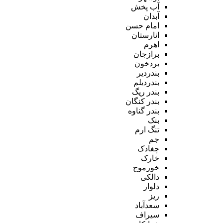
آب پخش
آبدان
امام حسن
انارستان
اهرم
برازجان
بردخون
بندردیر
بندردیلم
بندر ریگ
بندر کنگان
بندر گناوه
بنک
تنگ ارم
جم
چغادک
خارک
خورموج
دالکی
دلوار
ریز
سعدآباد
سیراف