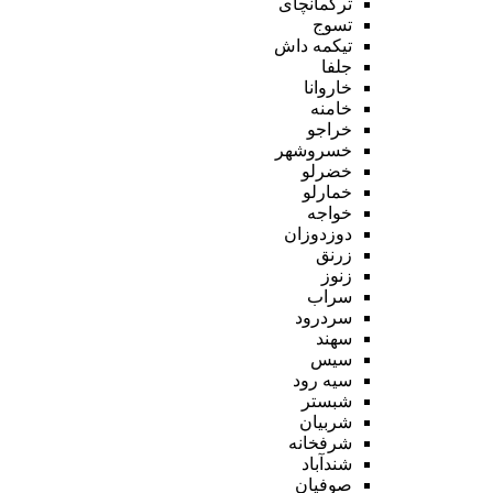
ترکمانچای
تسوج
تیکمه داش
جلفا
خاروانا
خامنه
خراجو
خسروشهر
خضرلو
خمارلو
خواجه
دوزدوزان
زرنق
زنوز
سراب
سردرود
سهند
سیس
سیه رود
شبستر
شربیان
شرفخانه
شندآباد
صوفیان