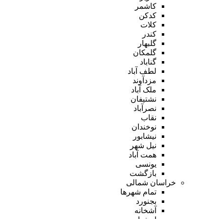
کاشمر
کدکن
کلات
کندر
گلبهار
گلمکان
گناباد
لطف آباد
مزدآوند
ملک آباد
نشتیفان
نصرآباد
نقاب
نوخندان
نیشابور
نیل شهر
همت آباد
یونسی
بازگشت
خراسان شمالی
تمام شهر‌ها
بجنورد
آشخانه