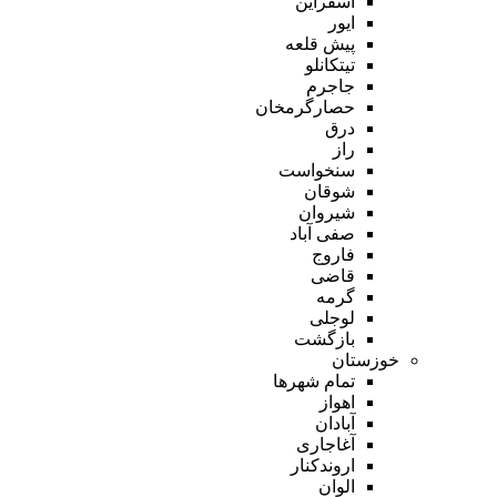
اسفراین
ایور
پیش قلعه
تیتکانلو
جاجرم
حصارگرمخان
درق
راز
سنخواست
شوقان
شیروان
صفی آباد
فاروج
قاضی
گرمه
لوجلی
بازگشت
خوزستان
تمام شهر‌ها
اهواز
آبادان
آغاجاری
اروندکنار
الوان