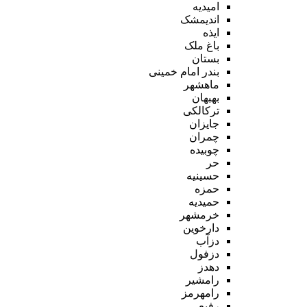
امیدیه
اندیمشک
ایذه
باغ ملک
بستان
بندر امام خمینی
ماهشهر
بهبهان
ترکالکی
جایزان
چمران
چوبیده
حر
حسینیه
حمزه
حمیدیه
خرمشهر
دارخوین
دزآب
دزفول
دهدز
رامشیر
رامهرمز
رفیع