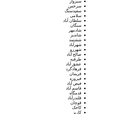
سبزوار
سرخس
سفیدسنگ
سلامی
سلطان آباد
سنگان
شادمهر
شاندیز
ششتمد
شهرآباد
شهرزو
صالح آباد
طرقبه
عشق آباد
فرهادگرد
فریمان
فیروزه
فیض آباد
قاسم آباد
قدمگاه
قلندرآباد
قوچان
کاخک
کاریز