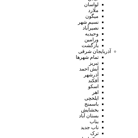
لواسان
ملارد
میگون
نسیم شهر
نصیرآباد
وحیدیه
ورامین
بازگشت
آذربایجان شرقی
تمام شهر‌ها
تبریز
آبش احمد
آذرشهر
آقکند
اسکو
اهر
ایلخچی
باسمنج
بخشایش
بستان آباد
بناب
ناب جدید
ترک