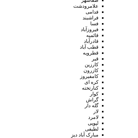
صفاشهر
علامرودشت
فدامی
فراشبند
فسا
فیروزآباد
قائمیه
قادرآباد
قطب آباد
قطرویه
قیر
کارزین
کازرون
کامفیروز
کره ای
کنارتخته
کوار
گراش
گله دار
لار
لامرد
لپویی
لطیفی
مبارک آباد دیز