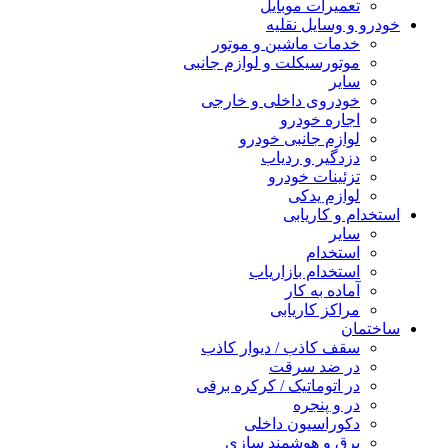
تعمیرات موبایل
خودرو و وسایل نقلیه
خدمات ماشین و موتور
موتورسیکلت و لوازم جانبی
سایر
خودروی داخلی و خارجی
اجاره خودرو
لوازم جانبی خودرو
دزدگیر و ردیاب
تزئینات خودرو
لوازم یدکی
استخدام و کاریابی
سایر
استخدام
استخدام بازاریاب
آماده به کار
مراکز کاریابی
ساختمان
سقف کاذب / دیوار کاذب
در ضد سرقت
در اتوماتیک / کرکره برقی
در و پنجره
دکوراسیون داخلی
برق و هوشمند سازی