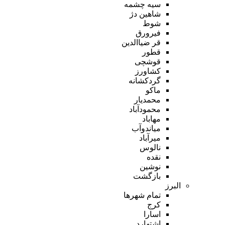
سیه چشمه
شاهین دژ
شوط
فیرورق
قر ضیاالدین
قطور
قوشچی
کشاورز
گردکشانه
ماکو
محمدیار
محمودآباد
مهاباد
میاندوآب
میرآباد
نالوس
نقده
نوشین
بازگشت
البرز
تمام شهر‌ها
کرج
اسارا
اشتهارد