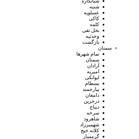
شبانکاره
شنبه
عسلویه
کاکی
کلمه
نخل تقی
وحدتیه
بازگشت
سمنان
تمام شهر‌ها
سمنان
آرادان
امیریه
ایوانکی
بسطام
بیارجمند
دامغان
درجزین
دیباج
سرخه
شاهرود
شهمیرزاد
کلاته خیج
گرمسار