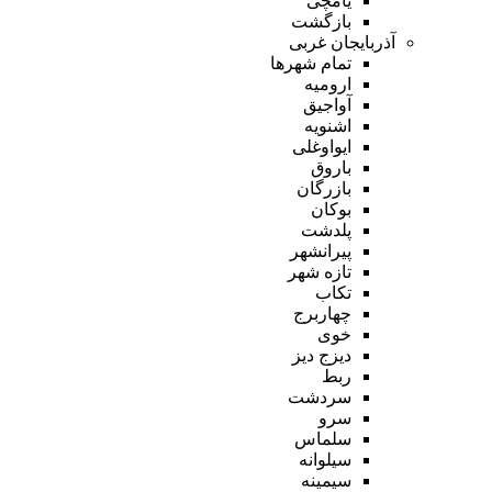
یامچی
بازگشت
آذربایجان غربی
تمام شهر‌ها
ارومیه
آواجیق
اشنویه
ایواوغلی
باروق
بازرگان
بوکان
پلدشت
پیرانشهر
تازه شهر
تکاب
چهاربرج
خوی
دیزج دیز
ربط
سردشت
سرو
سلماس
سیلوانه
سیمینه