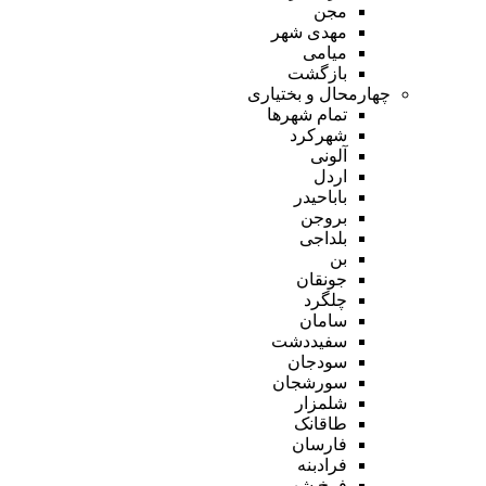
مجن
مهدی شهر
میامی
بازگشت
چهارمحال و بختیاری
تمام شهر‌ها
شهرکرد
آلونی
اردل
باباحیدر
بروجن
بلداجی
بن
جونقان
چلگرد
سامان
سفیددشت
سودجان
سورشجان
شلمزار
طاقانک
فارسان
فرادبنه
فرخ شهر