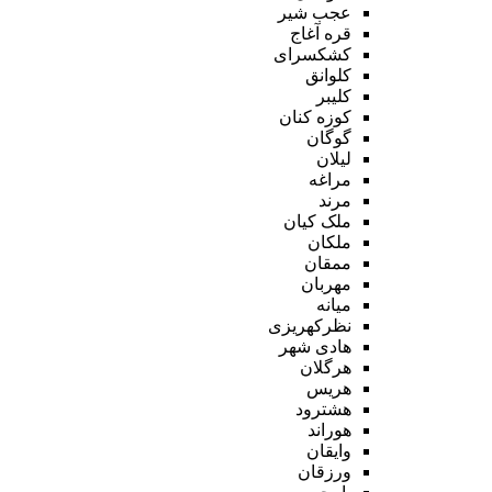
عجب شیر
قره آغاج
کشکسرای
کلوانق
کلیبر
کوزه کنان
گوگان
لیلان
مراغه
مرند
ملک کیان
ملکان
ممقان
مهربان
میانه
نظرکهریزی
هادی شهر
هرگلان
هریس
هشترود
هوراند
وایقان
ورزقان