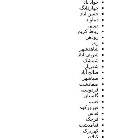
جوادآباد
چهاردانگه
حسن آباد
دماوند
دیزین
رباط کریم
رودهن
ری
شاهدشهر
شریف آباد
شمشک
شهریار
صالح آباد
صباشهر
صفادشت
فردوسیه
گلستان
فشم
فیروزکوه
قدس
قرچک
قیامدشت
کهریزک
کیلان