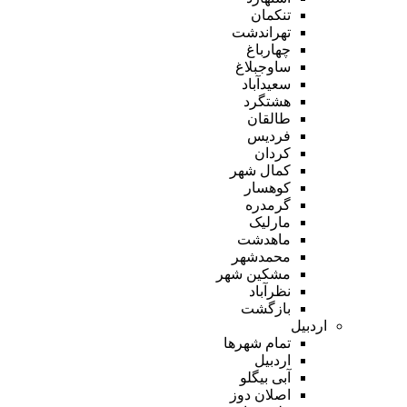
تنکمان
تهراندشت
چهارباغ
ساوجبلاغ
سعیدآباد
هشتگرد
طالقان
فردیس
کردان
کمال شهر
کوهسار
گرمدره
مارلیک
ماهدشت
محمدشهر
مشکین شهر
نظرآباد
بازگشت
اردبیل
تمام شهر‌ها
اردبیل
آبی بیگلو
اصلان دوز