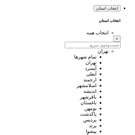
انتخاب استان
انتخاب استان
انتخاب همه
×
تهران
تمام شهر‌ها
تهران
آبسرد
آبعلی
ارجمند
اسلامشهر
اندیشه
باقرشهر
باغستان
بومهن
پاکدشت
پردیس
پرند
پیشوا