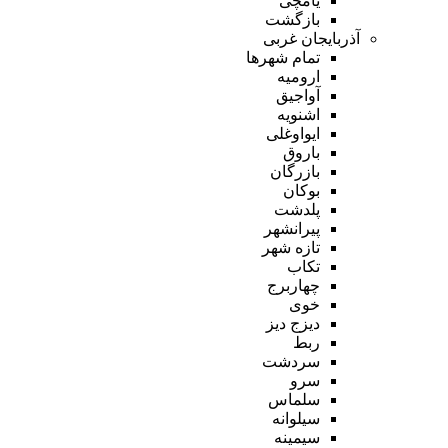
یامچی
بازگشت
آذربایجان غربی
تمام شهر‌ها
ارومیه
آواجیق
اشنویه
ایواوغلی
باروق
بازرگان
بوکان
پلدشت
پیرانشهر
تازه شهر
تکاب
چهاربرج
خوی
دیزج دیز
ربط
سردشت
سرو
سلماس
سیلوانه
سیمینه