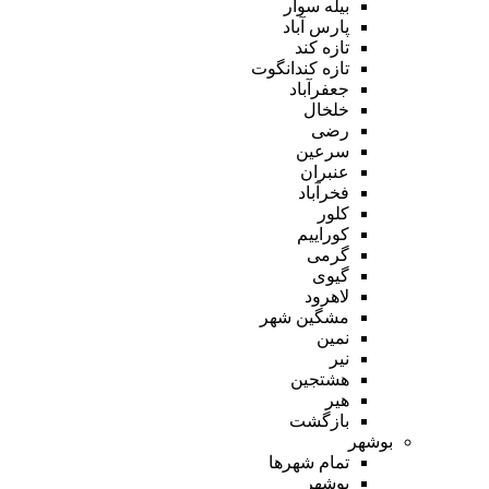
بیله سوار
پارس آباد
تازه کند
تازه کندانگوت
جعفرآباد
خلخال
رضی
سرعین
عنبران
فخرآباد
کلور
کوراییم
گرمی
گیوی
لاهرود
مشگین شهر
نمین
نیر
هشتجین
هیر
بازگشت
بوشهر
تمام شهر‌ها
بوشهر