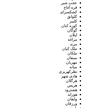
عجب شیر
قره آغاج
کشکسرای
کلوانق
کلیبر
کوزه کنان
گوگان
لیلان
مراغه
مرند
ملک کیان
ملکان
ممقان
مهربان
میانه
نظرکهریزی
هادی شهر
هرگلان
هریس
هشترود
هوراند
وایقان
ورزقان