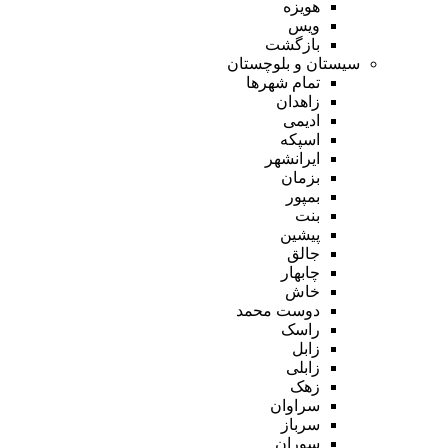
هویزه
ویس
بازگشت
سیستان و بلوچستان
تمام شهر‌ها
زاهدان
ادیمی
اسپکه
ایرانشهر
بزمان
بمپور
بنت
پیشین
جالق
چابهار
خاش
دوست محمد
راسک
زابل
زابلی
زهک
سراوان
سرباز
سوران