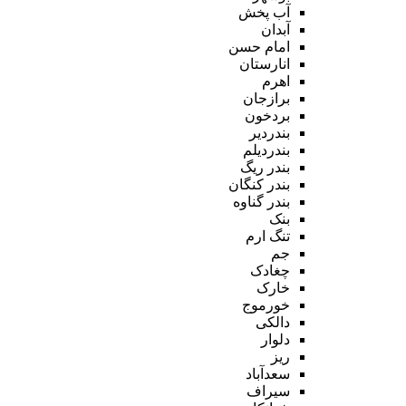
آب پخش
آبدان
امام حسن
انارستان
اهرم
برازجان
بردخون
بندردیر
بندردیلم
بندر ریگ
بندر کنگان
بندر گناوه
بنک
تنگ ارم
جم
چغادک
خارک
خورموج
دالکی
دلوار
ریز
سعدآباد
سیراف