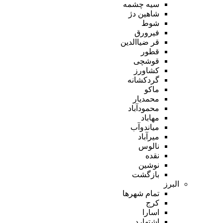
سیه چشمه
شاهین دژ
شوط
فیرورق
قر ضیاالدین
قطور
قوشچی
کشاورز
گردکشانه
ماکو
محمدیار
محمودآباد
مهاباد
میاندوآب
میرآباد
نالوس
نقده
نوشین
بازگشت
البرز
تمام شهر‌ها
کرج
اسارا
اشتهارد