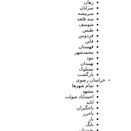
زهان
سرایان
سربیشه
سه قلعه
شوسف
طبس
فردوس
قاین
قهستان
محمدشهر
مود
نهبندان
نیمبلوک
بازگشت
خراسان رضوی
تمام شهر‌ها
مشهد
احمدآباد صولت
انابد
باجگیران
باخرز
بار
بایگ
بجستان