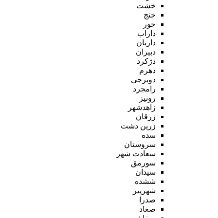
خشت
خنج
خور
داراب
داریان
دبیران
دژکرد
دهرم
دوبرجی
رامجرد
رونیز
زاهدشهر
زرقان
زرین دشت
سده
سروستان
سعادت شهر
سورمق
سیدان
ششده
شهرپیر
صدرا
صغاد