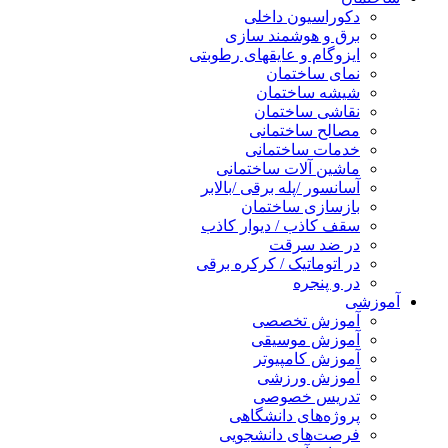
دکوراسیون داخلی
برق و هوشمند سازی
ایزوگام و عایقهای رطوبتی
نمای ساختمان
شیشه ساختمان
نقاشی ساختمان
مصالح ساختمانی
خدمات ساختمانی
ماشین آلات ساختمانی
آسانسور /پله برقی /بالابر
بازسازی ساختمان
سقف کاذب / دیوار کاذب
در ضد سرقت
در اتوماتیک / کرکره برقی
در و پنجره
آموزشی
آموزش تخصصی
آموزش موسیقی
آموزش کامپیوتر
آموزش ورزشی
تدریس خصوصی
پروژه‌های دانشگاهی
فرصت‌های دانشجویی