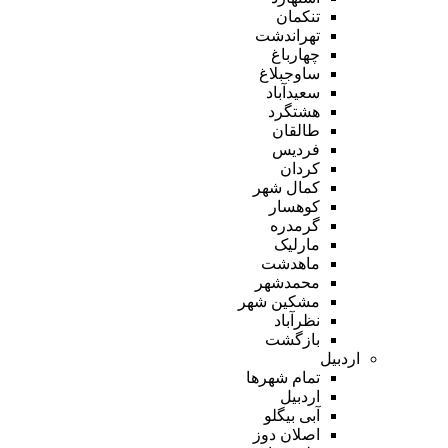
تنکمان
تهراندشت
چهارباغ
ساوجبلاغ
سعیدآباد
هشتگرد
طالقان
فردیس
کردان
کمال شهر
کوهسار
گرمدره
مارلیک
ماهدشت
محمدشهر
مشکین شهر
نظرآباد
بازگشت
اردبیل
تمام شهر‌ها
اردبیل
آبی بیگلو
اصلان دوز