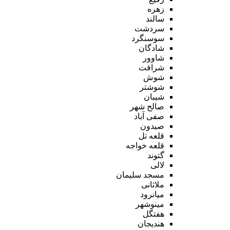
زهره
سالند
سردشت
سوسنگرد
شادگان
شاوور
شرافت
شوش
شوشتر
شیبان
صالح شهر
صفی آباد
صیدون
قلعه تل
قلعه خواجه
گتوند
لالی
مسجد سلیمان
ملاثانی
میانرود
مینوشهر
هفتگل
هندیجان