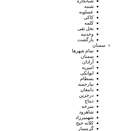
شبانکاره
شنبه
عسلویه
کاکی
کلمه
نخل تقی
وحدتیه
بازگشت
سمنان
تمام شهر‌ها
سمنان
آرادان
امیریه
ایوانکی
بسطام
بیارجمند
دامغان
درجزین
دیباج
سرخه
شاهرود
شهمیرزاد
کلاته خیج
گرمسار