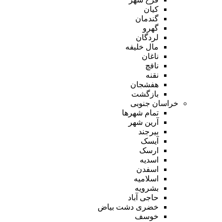
کیان
گندمان
گهرو
لردگان
مال خلیفه
ناغان
نافچ
نقنه
هفشجان
بازگشت
خراسان جنوبی
تمام شهر‌ها
آرین شهر
بیرجند
آیسک
ارسک
اسدیه
اسفدن
اسلامیه
بشرویه
حاجی آباد
خضری دشت بیاض
خوسف