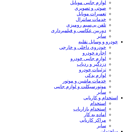
لوازم جانبی موبایل
صوتی و تصویری
تعمیرات موبایل
خدمات سانترال
تلفن بی‌سیم رومیزی
دوربین عکاسی و فیلمبرداری
سایر
خودرو و وسایل نقلیه
خودروی داخلی و خارجی
اجاره خودرو
لوازم جانبی خودرو
دزدگیر و ردیاب
تزئینات خودرو
لوازم یدکی
خدمات ماشین و موتور
موتورسیکلت و لوازم جانبی
سایر
استخدام و کاریابی
استخدام
استخدام بازاریاب
آماده به کار
مراکز کاریابی
سایر
ساختمان