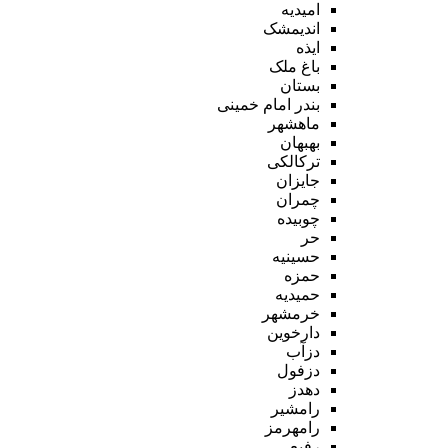
امیدیه
اندیمشک
ایذه
باغ ملک
بستان
بندر امام خمینی
ماهشهر
بهبهان
ترکالکی
جایزان
چمران
چوبیده
حر
حسینیه
حمزه
حمیدیه
خرمشهر
دارخوین
دزآب
دزفول
دهدز
رامشیر
رامهرمز
رفیع