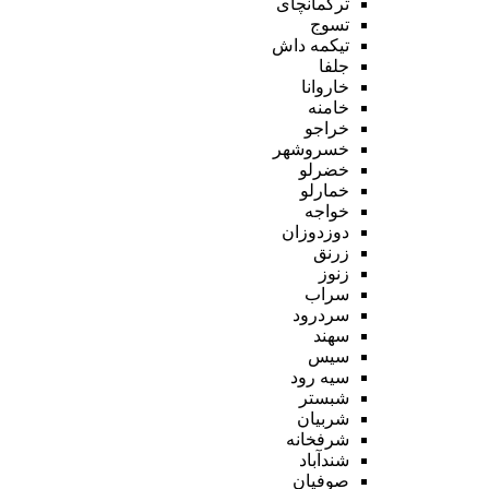
ترکمانچای
تسوج
تیکمه داش
جلفا
خاروانا
خامنه
خراجو
خسروشهر
خضرلو
خمارلو
خواجه
دوزدوزان
زرنق
زنوز
سراب
سردرود
سهند
سیس
سیه رود
شبستر
شربیان
شرفخانه
شندآباد
صوفیان