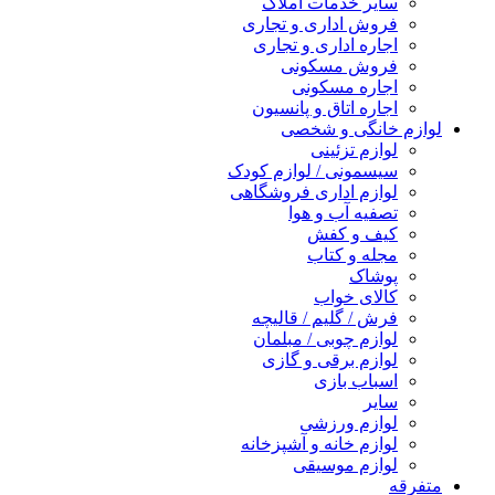
سایر خدمات املاک
فروش اداری و تجاری
اجاره اداری و تجاری
فروش مسکونی
اجاره مسکونی
اجاره اتاق و پانسیون
لوازم خانگی و شخصی
لوازم تزئینی
سیسمونی / لوازم کودک
لوازم اداری فروشگاهی
تصفیه آب و هوا
کیف و کفش
مجله و کتاب
پوشاک
کالای خواب
فرش / گلیم / قالیچه
لوازم چوبی / مبلمان
لوازم برقی و گازی
اسباب بازی
سایر
لوازم ورزشی
لوازم خانه و آشپزخانه
لوازم موسیقی
متفرقه