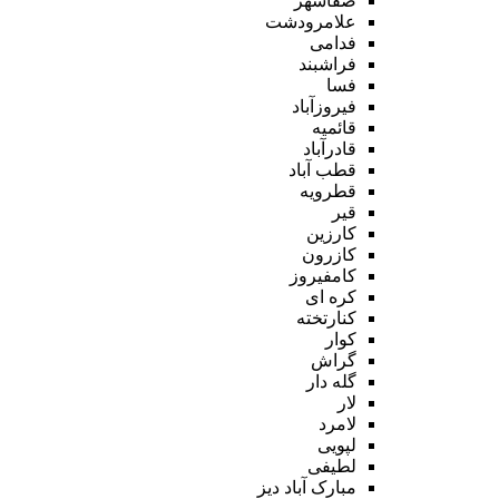
صفاشهر
علامرودشت
فدامی
فراشبند
فسا
فیروزآباد
قائمیه
قادرآباد
قطب آباد
قطرویه
قیر
کارزین
کازرون
کامفیروز
کره ای
کنارتخته
کوار
گراش
گله دار
لار
لامرد
لپویی
لطیفی
مبارک آباد دیز