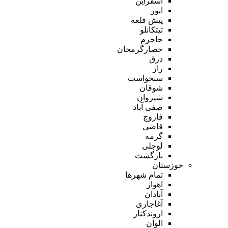
اسفراین
ایور
پیش قلعه
تیتکانلو
جاجرم
حصارگرمخان
درق
راز
سنخواست
شوقان
شیروان
صفی آباد
فاروج
قاضی
گرمه
لوجلی
بازگشت
خوزستان
تمام شهر‌ها
اهواز
آبادان
آغاجاری
اروندکنار
الوان