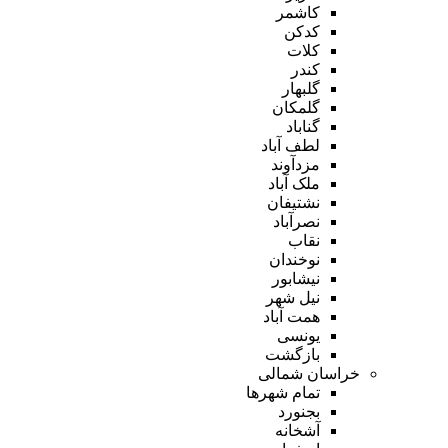
کاشمر
کدکن
کلات
کندر
گلبهار
گلمکان
گناباد
لطف آباد
مزدآوند
ملک آباد
نشتیفان
نصرآباد
نقاب
نوخندان
نیشابور
نیل شهر
همت آباد
یونسی
بازگشت
خراسان شمالی
تمام شهر‌ها
بجنورد
آشخانه