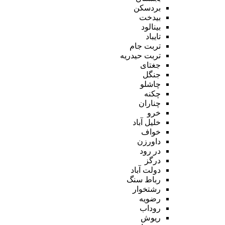
بردسکن
بیدخت
بینالود
تایباد
تربت جام
تربت حیدریه
جغتای
جنگل
چاشلو
چکنه
چناران
خرو
خلیل آباد
خواف
داورزن
در رود
درگز
دولت آباد
رباط سنگ
رشتخوار
رضویه
روداب
ریوش