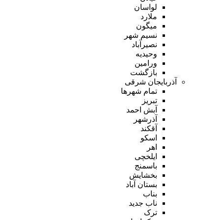
لواسان
ملارد
میگون
نسیم شهر
نصیرآباد
وحیدیه
ورامین
بازگشت
آذربایجان شرقی
تمام شهر‌ها
تبریز
آبش احمد
آذرشهر
آقکند
اسکو
اهر
ایلخچی
باسمنج
بخشایش
بستان آباد
بناب
ناب جدید
ترک