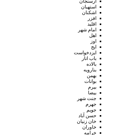
ارسنجان
استهبان
اشکنان
افزر
اقلید
امام شهر
اهل
اوز
ایج
ایزدخواست
باب انار
بالاده
بنارویه
بهمن
بوانات
بیرم
بیضا
جنت شهر
جهرم
جویم
حسن آباد
خان زنیان
خاوران
خرامه