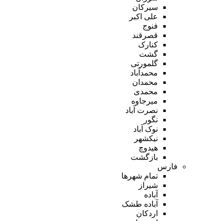
سیرکان
علی اکبر
فنوج
قصرقند
کنارک
گشت
گلمورتی
محمدآباد
محمدان
محمدی
میرجاوه
نصرت آباد
نگور
نوک آباد
نیکشهر
هیدوچ
بازگشت
فارس
تمام شهر‌ها
شیراز
آباده
آباده طشک
اردکان