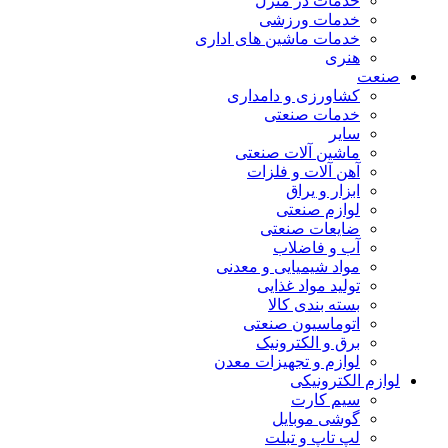
خدمات در منزل
خدمات ورزشی
خدمات ماشین های اداری
هنری
صنعت
کشاورزی و دامداری
خدمات صنعتی
سایر
ماشین آلات صنعتی
آهن آلات و فلزات
ابزار و یراق
لوازم صنعتی
ضایعات صنعتی
آب و فاضلاب
مواد شیمیایی و معدنی
تولید مواد غذایی
بسته بندی کالا
اتوماسیون صنعتی
برق و الکترونیک
لوازم و تجهیزات معدن
لوازم الکترونیکی
سیم کارت
گوشی موبایل
لپ تاپ و تبلت