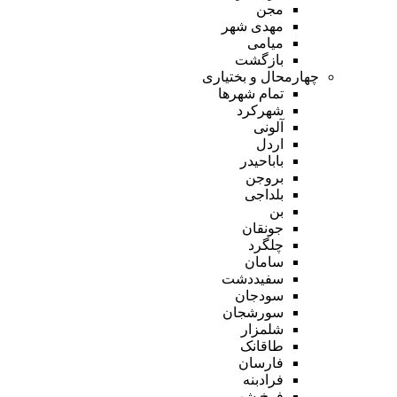
مجن
مهدی شهر
میامی
بازگشت
چهارمحال و بختیاری
تمام شهر‌ها
شهرکرد
آلونی
اردل
باباحیدر
بروجن
بلداجی
بن
جونقان
چلگرد
سامان
سفیددشت
سودجان
سورشجان
شلمزار
طاقانک
فارسان
فرادبنه
فرخ شهر