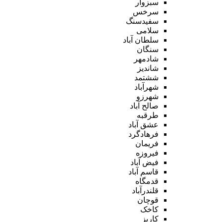
سبزوار
سرخس
سفیدسنگ
سلامی
سلطان آباد
سنگان
شادمهر
شاندیز
ششتمد
شهرآباد
شهرزو
صالح آباد
طرقبه
عشق آباد
فرهادگرد
فریمان
فیروزه
فیض آباد
قاسم آباد
قدمگاه
قلندرآباد
قوچان
کاخک
کاریز