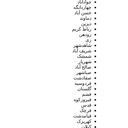
جوادآباد
چهاردانگه
حسن آباد
دماوند
دیزین
رباط کریم
رودهن
ری
شاهدشهر
شریف آباد
شمشک
شهریار
صالح آباد
صباشهر
صفادشت
فردوسیه
گلستان
فشم
فیروزکوه
قدس
قرچک
قیامدشت
کهریزک
کیلان