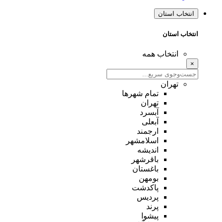
انتخاب استان
انتخاب استان
انتخاب همه
×
تهران
تمام شهر‌ها
تهران
آبسرد
آبعلی
ارجمند
اسلامشهر
اندیشه
باقرشهر
باغستان
بومهن
پاکدشت
پردیس
پرند
پیشوا