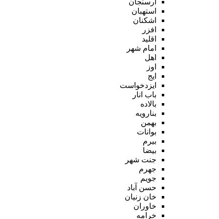
ارسنجان
استهبان
اشکنان
افزر
اقلید
امام شهر
اهل
اوز
ایج
ایزدخواست
باب انار
بالاده
بنارویه
بهمن
بوانات
بیرم
بیضا
جنت شهر
جهرم
جویم
حسن آباد
خان زنیان
خاوران
خرامه