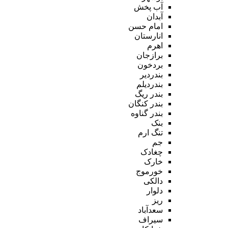
آب پخش
آبدان
امام حسن
انارستان
اهرم
برازجان
بردخون
بندردیر
بندردیلم
بندر ریگ
بندر کنگان
بندر گناوه
بنک
تنگ ارم
جم
چغادک
خارک
خورموج
دالکی
دلوار
ریز
سعدآباد
سیراف