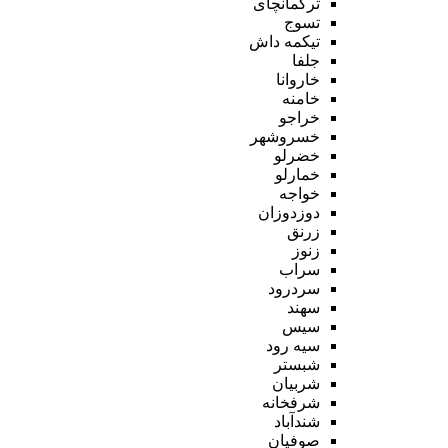
ترکمانچای
تسوج
تیکمه داش
جلفا
خاروانا
خامنه
خراجو
خسروشهر
خضرلو
خمارلو
خواجه
دوزدوزان
زرنق
زنوز
سراب
سردرود
سهند
سیس
سیه رود
شبستر
شربیان
شرفخانه
شندآباد
صوفیان