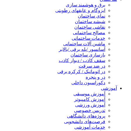
برق و هوشمند سازی
ایزوگام و عایقهای رطوبتی
نمای ساختمان
شیشه ساختمان
نقاشی ساختمان
مصالح ساختمانی
خدمات ساختمانی
ماشین آلات ساختمانی
آسانسور /پله برقی /بالابر
بازسازی ساختمان
سقف کاذب / دیوار کاذب
در ضد سرقت
در اتوماتیک / کرکره برقی
در و پنجره
دکوراسیون داخلی
آموزشی
آموزش موسیقی
آموزش کامپیوتر
آموزش ورزشی
تدریس خصوصی
پروژه‌های دانشگاهی
فرصت‌های دانشجویی
خدمات آموزشی