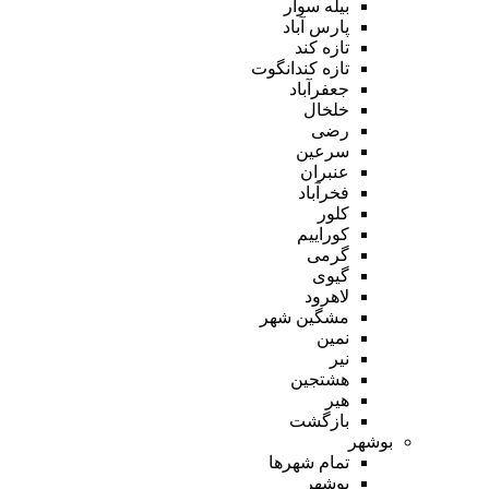
بیله سوار
پارس آباد
تازه کند
تازه کندانگوت
جعفرآباد
خلخال
رضی
سرعین
عنبران
فخرآباد
کلور
کوراییم
گرمی
گیوی
لاهرود
مشگین شهر
نمین
نیر
هشتجین
هیر
بازگشت
بوشهر
تمام شهر‌ها
بوشهر