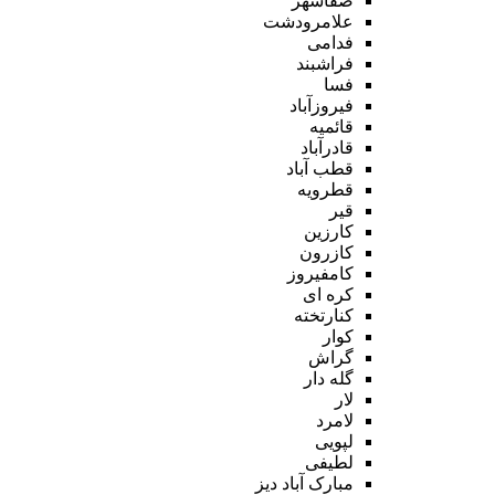
صفاشهر
علامرودشت
فدامی
فراشبند
فسا
فیروزآباد
قائمیه
قادرآباد
قطب آباد
قطرویه
قیر
کارزین
کازرون
کامفیروز
کره ای
کنارتخته
کوار
گراش
گله دار
لار
لامرد
لپویی
لطیفی
مبارک آباد دیز