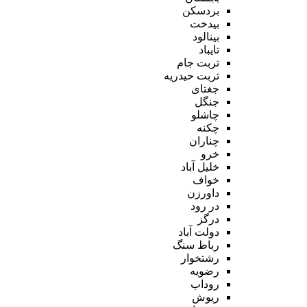
بردسکن
بیدخت
بینالود
تایباد
تربت جام
تربت حیدریه
جغتای
جنگل
چاشلو
چکنه
چناران
خرو
خلیل آباد
خواف
داورزن
در رود
درگز
دولت آباد
رباط سنگ
رشتخوار
رضویه
روداب
ریوش