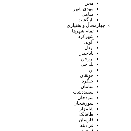
مجن
مهدی شهر
میامی
بازگشت
چهارمحال و بختیاری
تمام شهر‌ها
شهرکرد
آلونی
اردل
باباحیدر
بروجن
بلداجی
بن
جونقان
چلگرد
سامان
سفیددشت
سودجان
سورشجان
شلمزار
طاقانک
فارسان
فرادبنه
فرخ شهر