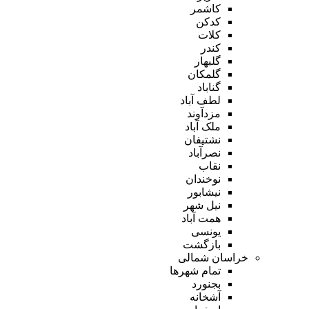
کاشمر
کدکن
کلات
کندر
گلبهار
گلمکان
گناباد
لطف آباد
مزدآوند
ملک آباد
نشتیفان
نصرآباد
نقاب
نوخندان
نیشابور
نیل شهر
همت آباد
یونسی
بازگشت
خراسان شمالی
تمام شهر‌ها
بجنورد
آشخانه