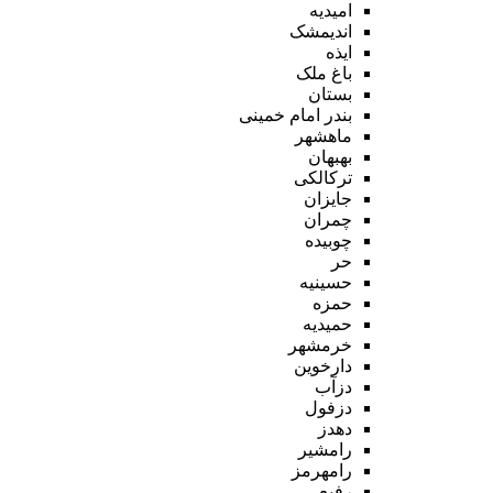
امیدیه
اندیمشک
ایذه
باغ ملک
بستان
بندر امام خمینی
ماهشهر
بهبهان
ترکالکی
جایزان
چمران
چوبیده
حر
حسینیه
حمزه
حمیدیه
خرمشهر
دارخوین
دزآب
دزفول
دهدز
رامشیر
رامهرمز
رفیع