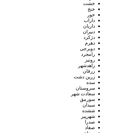
خشت
خنج
خور
داراب
داریان
دبیران
دژکرد
دهرم
دوبرجی
رامجرد
رونیز
زاهدشهر
زرقان
زرین دشت
سده
سروستان
سعادت شهر
سورمق
سیدان
ششده
شهرپیر
صدرا
صغاد