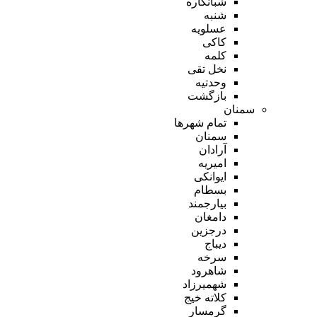
شبانکاره
شنبه
عسلویه
کاکی
کلمه
نخل تقی
وحدتیه
بازگشت
سمنان
تمام شهر‌ها
سمنان
آرادان
امیریه
ایوانکی
بسطام
بیارجمند
دامغان
درجزین
دیباج
سرخه
شاهرود
شهمیرزاد
کلاته خیج
گرمسار