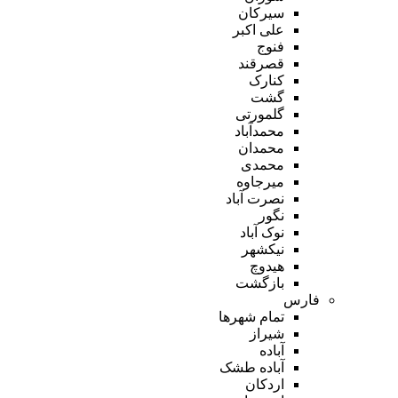
سیرکان
علی اکبر
فنوج
قصرقند
کنارک
گشت
گلمورتی
محمدآباد
محمدان
محمدی
میرجاوه
نصرت آباد
نگور
نوک آباد
نیکشهر
هیدوچ
بازگشت
فارس
تمام شهر‌ها
شیراز
آباده
آباده طشک
اردکان