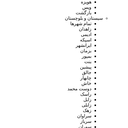
هویزه
ویس
بازگشت
سیستان و بلوچستان
تمام شهر‌ها
زاهدان
ادیمی
اسپکه
ایرانشهر
بزمان
بمپور
بنت
پیشین
جالق
چابهار
خاش
دوست محمد
راسک
زابل
زابلی
زهک
سراوان
سرباز
سوران