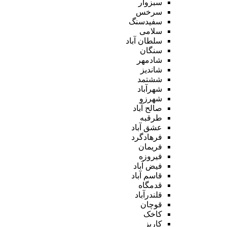
سبزوار
سرخس
سفیدسنگ
سلامی
سلطان آباد
سنگان
شادمهر
شاندیز
ششتمد
شهرآباد
شهرزو
صالح آباد
طرقبه
عشق آباد
فرهادگرد
فریمان
فیروزه
فیض آباد
قاسم آباد
قدمگاه
قلندرآباد
قوچان
کاخک
کاریز