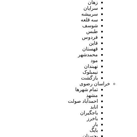
زهان
سرایان
سربیشه
سه قلعه
شوسف
طبس
فردوس
قاین
قهستان
محمدشهر
مود
نهبندان
نیمبلوک
بازگشت
خراسان رضوی
تمام شهر‌ها
مشهد
احمدآباد صولت
انابد
باجگیران
باخرز
بار
بایگ
بجستان