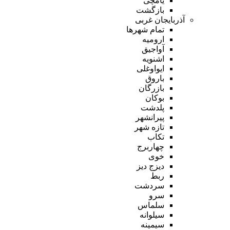
یامچی
بازگشت
آذربایجان غربی
تمام شهر‌ها
ارومیه
آواجیق
اشنویه
ایواوغلی
باروق
بازرگان
بوکان
پلدشت
پیرانشهر
تازه شهر
تکاب
چهاربرج
خوی
دیزج دیز
ربط
سردشت
سرو
سلماس
سیلوانه
سیمینه