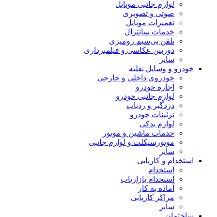
لوازم جانبی موبایل
صوتی و تصویری
تعمیرات موبایل
خدمات سانترال
تلفن بی‌سیم رومیزی
دوربین عکاسی و فیلمبرداری
سایر
خودرو و وسایل نقلیه
خودروی داخلی و خارجی
اجاره خودرو
لوازم جانبی خودرو
دزدگیر و ردیاب
تزئینات خودرو
لوازم یدکی
خدمات ماشین و موتور
موتورسیکلت و لوازم جانبی
سایر
استخدام و کاریابی
استخدام
استخدام بازاریاب
آماده به کار
مراکز کاریابی
سایر
ساختمان