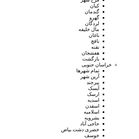
کیان
گندمان
گهرو
لردگان
مال خلیفه
ناغان
نافچ
نقنه
هفشجان
بازگشت
خراسان جنوبی
تمام شهر‌ها
آرین شهر
بیرجند
آیسک
ارسک
اسدیه
اسفدن
اسلامیه
بشرویه
حاجی آباد
خضری دشت بیاض
خوسف