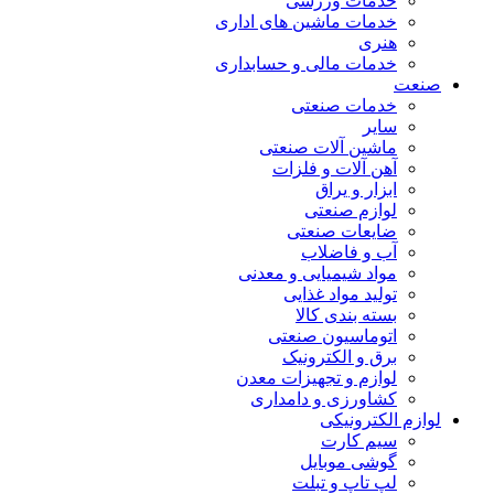
خدمات ورزشی
خدمات ماشین های اداری
هنری
خدمات مالی و حسابداری
صنعت
خدمات صنعتی
سایر
ماشین آلات صنعتی
آهن آلات و فلزات
ابزار و یراق
لوازم صنعتی
ضایعات صنعتی
آب و فاضلاب
مواد شیمیایی و معدنی
تولید مواد غذایی
بسته بندی کالا
اتوماسیون صنعتی
برق و الکترونیک
لوازم و تجهیزات معدن
کشاورزی و دامداری
لوازم الکترونیکی
سیم کارت
گوشی موبایل
لپ تاپ و تبلت