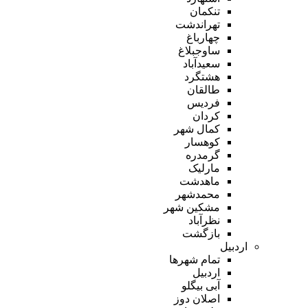
تنکمان
تهراندشت
چهارباغ
ساوجبلاغ
سعیدآباد
هشتگرد
طالقان
فردیس
کردان
کمال شهر
کوهسار
گرمدره
مارلیک
ماهدشت
محمدشهر
مشکین شهر
نظرآباد
بازگشت
اردبیل
تمام شهر‌ها
اردبیل
آبی بیگلو
اصلان دوز