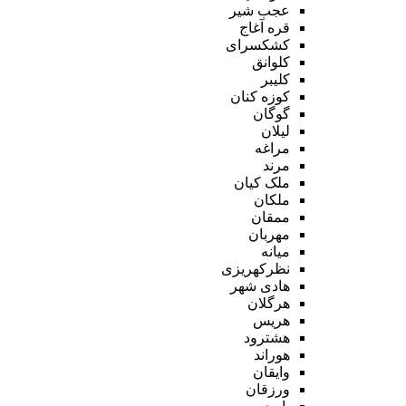
عجب شیر
قره آغاج
کشکسرای
کلوانق
کلیبر
کوزه کنان
گوگان
لیلان
مراغه
مرند
ملک کیان
ملکان
ممقان
مهربان
میانه
نظرکهریزی
هادی شهر
هرگلان
هریس
هشترود
هوراند
وایقان
ورزقان