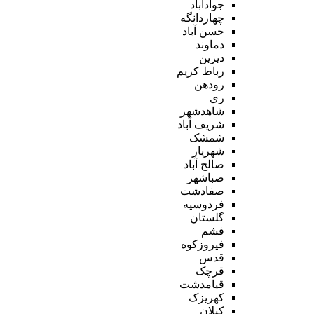
جوادآباد
چهاردانگه
حسن آباد
دماوند
دیزین
رباط کریم
رودهن
ری
شاهدشهر
شریف آباد
شمشک
شهریار
صالح آباد
صباشهر
صفادشت
فردوسیه
گلستان
فشم
فیروزکوه
قدس
قرچک
قیامدشت
کهریزک
کیلان