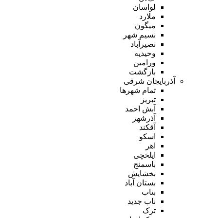
لواسان
ملارد
میگون
نسیم شهر
نصیرآباد
وحیدیه
ورامین
بازگشت
آذربایجان شرقی
تمام شهر‌ها
تبریز
آبش احمد
آذرشهر
آقکند
اسکو
اهر
ایلخچی
باسمنج
بخشایش
بستان آباد
بناب
ناب جدید
ترک