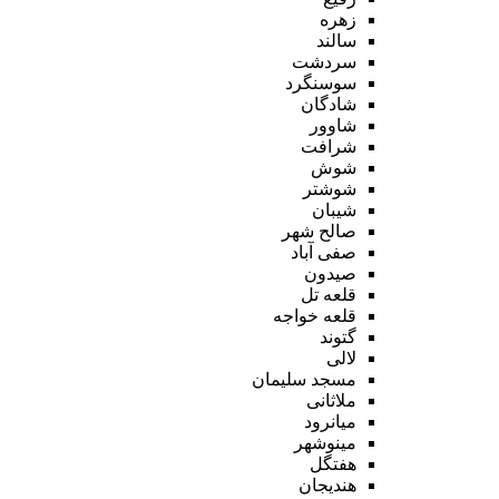
زهره
سالند
سردشت
سوسنگرد
شادگان
شاوور
شرافت
شوش
شوشتر
شیبان
صالح شهر
صفی آباد
صیدون
قلعه تل
قلعه خواجه
گتوند
لالی
مسجد سلیمان
ملاثانی
میانرود
مینوشهر
هفتگل
هندیجان