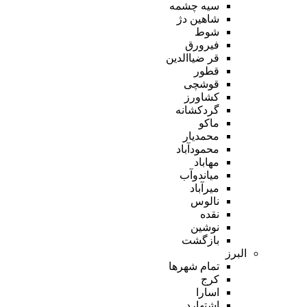
سیه چشمه
شاهین دژ
شوط
فیرورق
قر ضیاالدین
قطور
قوشچی
کشاورز
گردکشانه
ماکو
محمدیار
محمودآباد
مهاباد
میاندوآب
میرآباد
نالوس
نقده
نوشین
بازگشت
البرز
تمام شهر‌ها
کرج
اسارا
اشتهارد