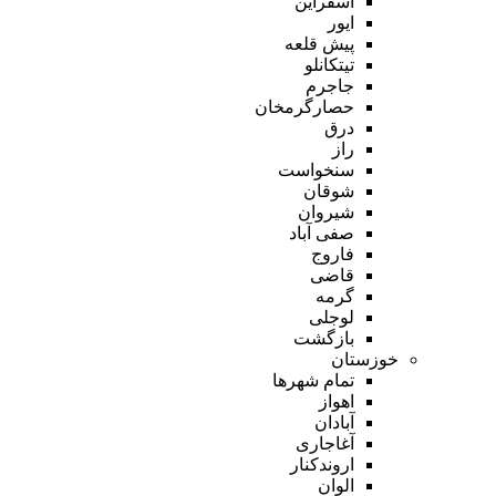
اسفراین
ایور
پیش قلعه
تیتکانلو
جاجرم
حصارگرمخان
درق
راز
سنخواست
شوقان
شیروان
صفی آباد
فاروج
قاضی
گرمه
لوجلی
بازگشت
خوزستان
تمام شهر‌ها
اهواز
آبادان
آغاجاری
اروندکنار
الوان