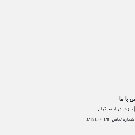
 با ما
نیازجو در اینستاگرام
ماره تماس:
02191304320