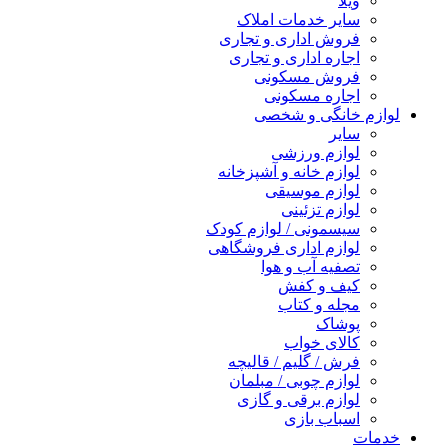
ویلا
سایر خدمات املاک
فروش اداری و تجاری
اجاره اداری و تجاری
فروش مسکونی
اجاره مسکونی
لوازم خانگی و شخصی
سایر
لوازم ورزشی
لوازم خانه و آشپزخانه
لوازم موسیقی
لوازم تزئینی
سیسمونی / لوازم کودک
لوازم اداری فروشگاهی
تصفیه آب و هوا
کیف و کفش
مجله و کتاب
پوشاک
کالای خواب
فرش / گلیم / قالیچه
لوازم چوبی / مبلمان
لوازم برقی و گازی
اسباب بازی
خدمات