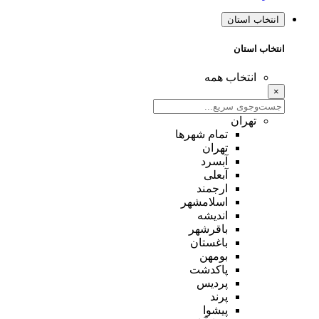
انتخاب استان
انتخاب استان
انتخاب همه
×
تهران
تمام شهر‌ها
تهران
آبسرد
آبعلی
ارجمند
اسلامشهر
اندیشه
باقرشهر
باغستان
بومهن
پاکدشت
پردیس
پرند
پیشوا