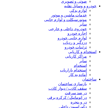
صوتی و تصویری
خودرو و وسایل نقلیه
لوازم یدکی
خدمات ماشین و موتور
موتورسیکلت و لوازم جانبی
سایر
خودروی داخلی و خارجی
اجاره خودرو
لوازم جانبی خودرو
دزدگیر و ردیاب
تزئینات خودرو
استخدام و کاریابی
مراکز کاریابی
سایر
استخدام
استخدام بازاریاب
آماده به کار
ساختمان
بازسازی ساختمان
سقف کاذب / دیوار کاذب
در ضد سرقت
در اتوماتیک / کرکره برقی
در و پنجره
دکوراسیون داخلی