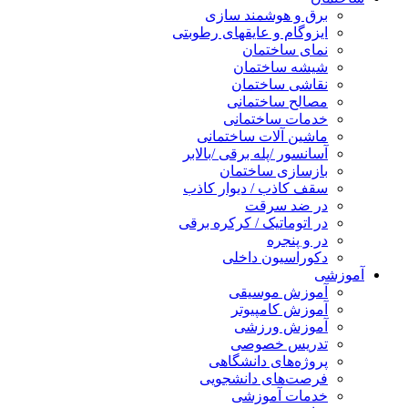
برق و هوشمند سازی
ایزوگام و عایقهای رطوبتی
نمای ساختمان
شیشه ساختمان
نقاشی ساختمان
مصالح ساختمانی
خدمات ساختمانی
ماشین آلات ساختمانی
آسانسور /پله برقی /بالابر
بازسازی ساختمان
سقف کاذب / دیوار کاذب
در ضد سرقت
در اتوماتیک / کرکره برقی
در و پنجره
دکوراسیون داخلی
آموزشی
آموزش موسیقی
آموزش کامپیوتر
آموزش ورزشی
تدریس خصوصی
پروژه‌های دانشگاهی
فرصت‌های دانشجویی
خدمات آموزشی