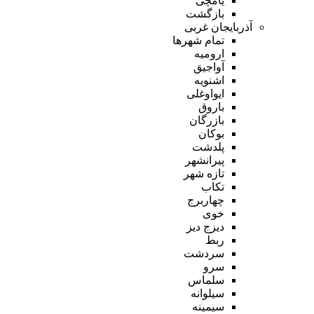
یامچی
بازگشت
آذربایجان غربی
تمام شهر‌ها
ارومیه
آواجیق
اشنویه
ایواوغلی
باروق
بازرگان
بوکان
پلدشت
پیرانشهر
تازه شهر
تکاب
چهاربرج
خوی
دیزج دیز
ربط
سردشت
سرو
سلماس
سیلوانه
سیمینه