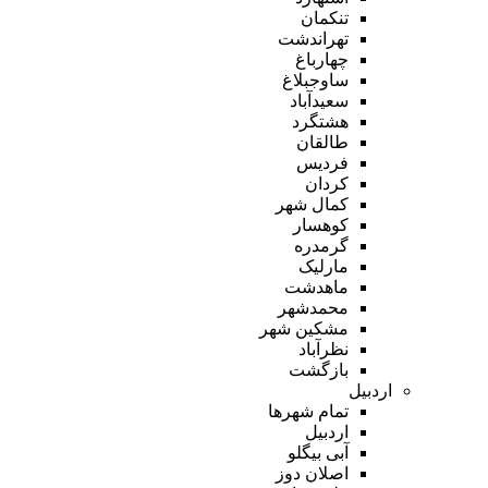
تنکمان
تهراندشت
چهارباغ
ساوجبلاغ
سعیدآباد
هشتگرد
طالقان
فردیس
کردان
کمال شهر
کوهسار
گرمدره
مارلیک
ماهدشت
محمدشهر
مشکین شهر
نظرآباد
بازگشت
اردبیل
تمام شهر‌ها
اردبیل
آبی بیگلو
اصلان دوز