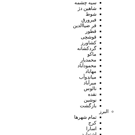
سیه چشمه
شاهین دژ
شوط
فیرورق
قر ضیاالدین
قطور
قوشچی
کشاورز
گردکشانه
ماکو
محمدیار
محمودآباد
مهاباد
میاندوآب
میرآباد
نالوس
نقده
نوشین
بازگشت
البرز
تمام شهر‌ها
کرج
اسارا
اشتهارد