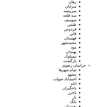
زهان
سرایان
سربیشه
سه قلعه
شوسف
طبس
فردوس
قاین
قهستان
محمدشهر
مود
نهبندان
نیمبلوک
بازگشت
خراسان رضوی
تمام شهر‌ها
مشهد
احمدآباد صولت
انابد
باجگیران
باخرز
بار
بایگ
بجستان