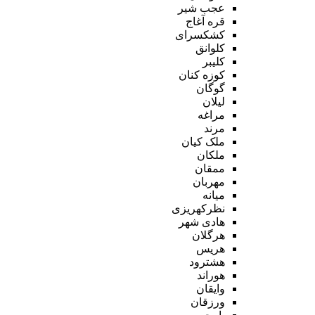
عجب شیر
قره آغاج
کشکسرای
کلوانق
کلیبر
کوزه کنان
گوگان
لیلان
مراغه
مرند
ملک کیان
ملکان
ممقان
مهربان
میانه
نظرکهریزی
هادی شهر
هرگلان
هریس
هشترود
هوراند
وایقان
ورزقان