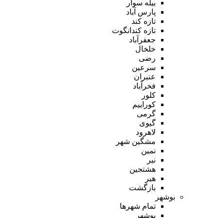
بیله سوار
پارس آباد
تازه کند
تازه کندانگوت
جعفرآباد
خلخال
رضی
سرعین
عنبران
فخرآباد
کلور
کوراییم
گرمی
گیوی
لاهرود
مشگین شهر
نمین
نیر
هشتجین
هیر
بازگشت
بوشهر
تمام شهر‌ها
بوشهر