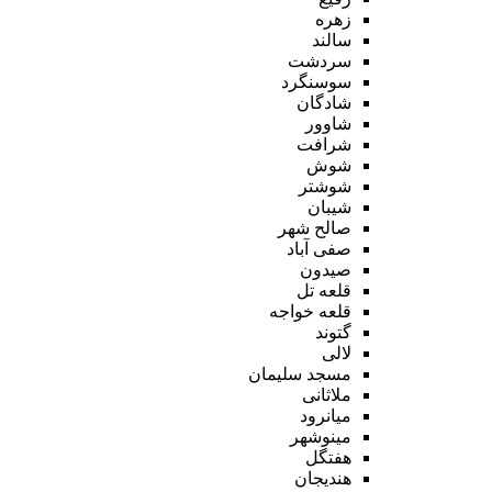
زهره
سالند
سردشت
سوسنگرد
شادگان
شاوور
شرافت
شوش
شوشتر
شیبان
صالح شهر
صفی آباد
صیدون
قلعه تل
قلعه خواجه
گتوند
لالی
مسجد سلیمان
ملاثانی
میانرود
مینوشهر
هفتگل
هندیجان