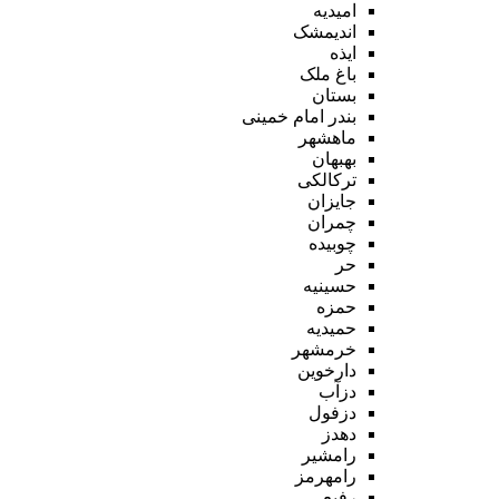
امیدیه
اندیمشک
ایذه
باغ ملک
بستان
بندر امام خمینی
ماهشهر
بهبهان
ترکالکی
جایزان
چمران
چوبیده
حر
حسینیه
حمزه
حمیدیه
خرمشهر
دارخوین
دزآب
دزفول
دهدز
رامشیر
رامهرمز
رفیع