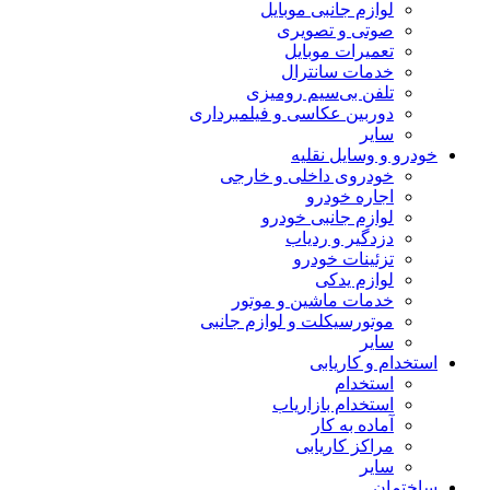
لوازم جانبی موبایل
صوتی و تصویری
تعمیرات موبایل
خدمات سانترال
تلفن بی‌سیم رومیزی
دوربین عکاسی و فیلمبرداری
سایر
خودرو و وسایل نقلیه
خودروی داخلی و خارجی
اجاره خودرو
لوازم جانبی خودرو
دزدگیر و ردیاب
تزئینات خودرو
لوازم یدکی
خدمات ماشین و موتور
موتورسیکلت و لوازم جانبی
سایر
استخدام و کاریابی
استخدام
استخدام بازاریاب
آماده به کار
مراکز کاریابی
سایر
ساختمان