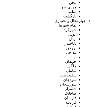
مجن
مهدی شهر
میامی
بازگشت
چهارمحال و بختیاری
تمام شهر‌ها
شهرکرد
آلونی
اردل
باباحیدر
بروجن
بلداجی
بن
جونقان
چلگرد
سامان
سفیددشت
سودجان
سورشجان
شلمزار
طاقانک
فارسان
فرادبنه
فرخ شهر