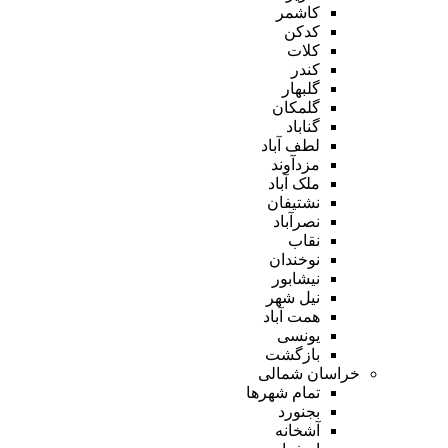
کاشمر
کدکن
کلات
کندر
گلبهار
گلمکان
گناباد
لطف آباد
مزدآوند
ملک آباد
نشتیفان
نصرآباد
نقاب
نوخندان
نیشابور
نیل شهر
همت آباد
یونسی
بازگشت
خراسان شمالی
تمام شهر‌ها
بجنورد
آشخانه