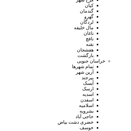
کیان
گندمان
گهرو
لردگان
مال خلیفه
ناغان
نافچ
نقنه
هفشجان
بازگشت
خراسان جنوبی
تمام شهر‌ها
آرین شهر
بیرجند
آیسک
ارسک
اسدیه
اسفدن
اسلامیه
بشرویه
حاجی آباد
خضری دشت بیاض
خوسف