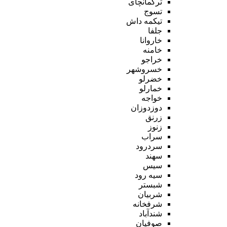
ترکمانچای
تسوج
تیکمه داش
جلفا
خاروانا
خامنه
خراجو
خسروشهر
خضرلو
خمارلو
خواجه
دوزدوزان
زرنق
زنوز
سراب
سردرود
سهند
سیس
سیه رود
شبستر
شربیان
شرفخانه
شندآباد
صوفیان