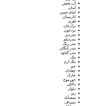
آب پخش
آبدان
امام حسن
انارستان
اهرم
برازجان
بردخون
بندردیر
بندردیلم
بندر ریگ
بندر کنگان
بندر گناوه
بنک
تنگ ارم
جم
چغادک
خارک
خورموج
دالکی
دلوار
ریز
سعدآباد
سیراف