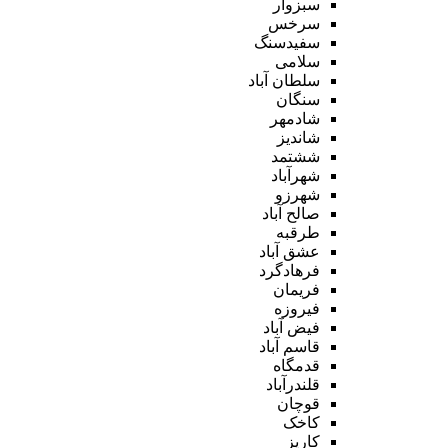
سبزوار
سرخس
سفیدسنگ
سلامی
سلطان آباد
سنگان
شادمهر
شاندیز
ششتمد
شهرآباد
شهرزو
صالح آباد
طرقبه
عشق آباد
فرهادگرد
فریمان
فیروزه
فیض آباد
قاسم آباد
قدمگاه
قلندرآباد
قوچان
کاخک
کاریز