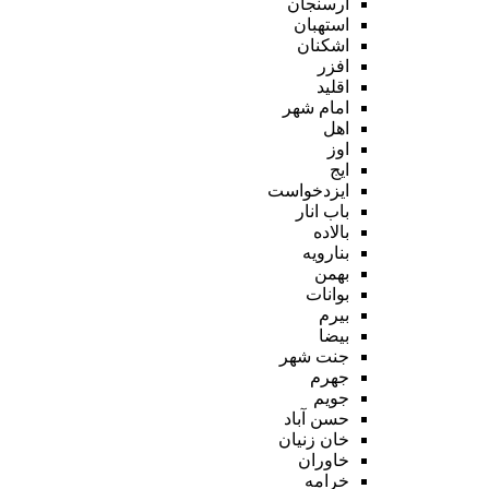
ارسنجان
استهبان
اشکنان
افزر
اقلید
امام شهر
اهل
اوز
ایج
ایزدخواست
باب انار
بالاده
بنارویه
بهمن
بوانات
بیرم
بیضا
جنت شهر
جهرم
جویم
حسن آباد
خان زنیان
خاوران
خرامه