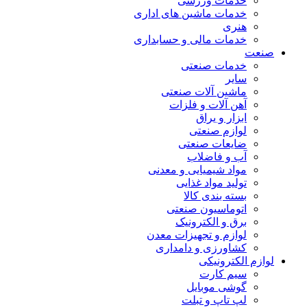
خدمات ورزشی
خدمات ماشین های اداری
هنری
خدمات مالی و حسابداری
صنعت
خدمات صنعتی
سایر
ماشین آلات صنعتی
آهن آلات و فلزات
ابزار و یراق
لوازم صنعتی
ضایعات صنعتی
آب و فاضلاب
مواد شیمیایی و معدنی
تولید مواد غذایی
بسته بندی کالا
اتوماسیون صنعتی
برق و الکترونیک
لوازم و تجهیزات معدن
کشاورزی و دامداری
لوازم الکترونیکی
سیم کارت
گوشی موبایل
لپ تاپ و تبلت