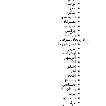
لواسان
ملارد
میگون
نسیم شهر
نصیرآباد
وحیدیه
ورامین
بازگشت
آذربایجان شرقی
تمام شهر‌ها
تبریز
آبش احمد
آذرشهر
آقکند
اسکو
اهر
ایلخچی
باسمنج
بخشایش
بستان آباد
بناب
ناب جدید
ترک