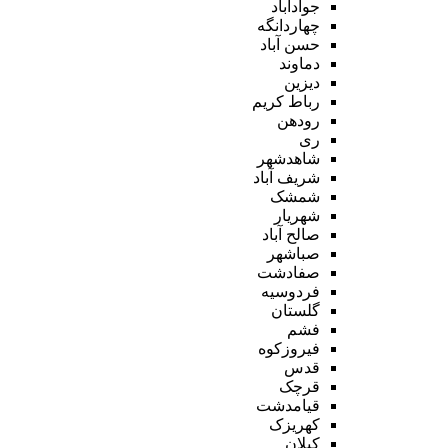
جوادآباد
چهاردانگه
حسن آباد
دماوند
دیزین
رباط کریم
رودهن
ری
شاهدشهر
شریف آباد
شمشک
شهریار
صالح آباد
صباشهر
صفادشت
فردوسیه
گلستان
فشم
فیروزکوه
قدس
قرچک
قیامدشت
کهریزک
کیلان