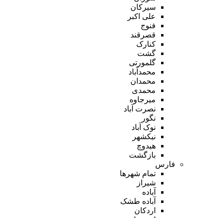
سیرکان
علی اکبر
فنوج
قصرقند
کنارک
گشت
گلمورتی
محمدآباد
محمدان
محمدی
میرجاوه
نصرت آباد
نگور
نوک آباد
نیکشهر
هیدوچ
بازگشت
فارس
تمام شهر‌ها
شیراز
آباده
آباده طشک
اردکان