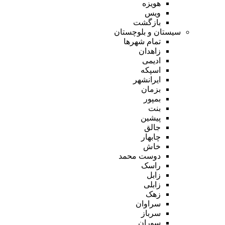
هویزه
ویس
بازگشت
سیستان و بلوچستان
تمام شهر‌ها
زاهدان
ادیمی
اسپکه
ایرانشهر
بزمان
بمپور
بنت
پیشین
جالق
چابهار
خاش
دوست محمد
راسک
زابل
زابلی
زهک
سراوان
سرباز
سوران