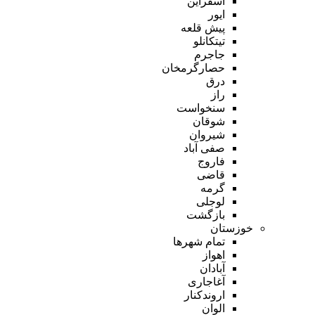
اسفراین
ایور
پیش قلعه
تیتکانلو
جاجرم
حصارگرمخان
درق
راز
سنخواست
شوقان
شیروان
صفی آباد
فاروج
قاضی
گرمه
لوجلی
بازگشت
خوزستان
تمام شهر‌ها
اهواز
آبادان
آغاجاری
اروندکنار
الوان