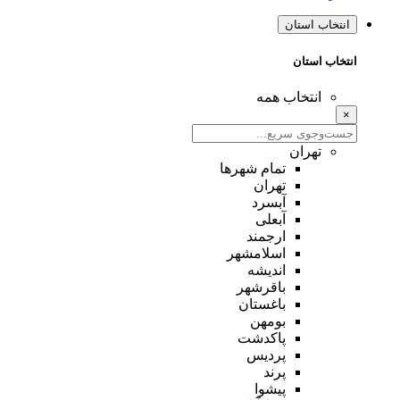
انتخاب استان
انتخاب استان
انتخاب همه
×
تهران
تمام شهر‌ها
تهران
آبسرد
آبعلی
ارجمند
اسلامشهر
اندیشه
باقرشهر
باغستان
بومهن
پاکدشت
پردیس
پرند
پیشوا