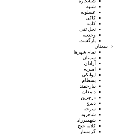
شبانکاره
شنبه
عسلویه
کاکی
کلمه
نخل تقی
وحدتیه
بازگشت
سمنان
تمام شهر‌ها
سمنان
آرادان
امیریه
ایوانکی
بسطام
بیارجمند
دامغان
درجزین
دیباج
سرخه
شاهرود
شهمیرزاد
کلاته خیج
گرمسار