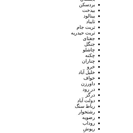
بردسکن
بیدخت
بینالود
تایباد
تربت جام
تربت حیدریه
جغتای
جنگل
چاشلو
چکنه
چناران
خرو
خلیل آباد
خواف
داورزن
در رود
درگز
دولت آباد
رباط سنگ
رشتخوار
رضویه
روداب
ریوش