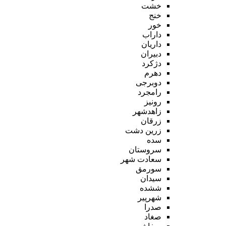
خشت
خنج
خور
داراب
داریان
دبیران
دژکرد
دهرم
دوبرجی
رامجرد
رونیز
زاهدشهر
زرقان
زرین دشت
سده
سروستان
سعادت شهر
سورمق
سیدان
ششده
شهرپیر
صدرا
صغاد