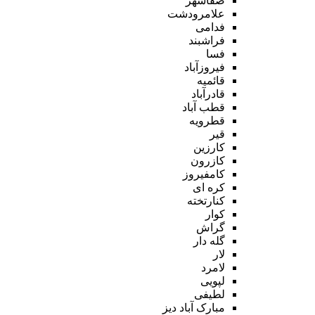
صفاشهر
علامرودشت
فدامی
فراشبند
فسا
فیروزآباد
قائمیه
قادرآباد
قطب آباد
قطرویه
قیر
کارزین
کازرون
کامفیروز
کره ای
کنارتخته
کوار
گراش
گله دار
لار
لامرد
لپویی
لطیفی
مبارک آباد دیز