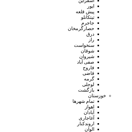
اسفراین
ایور
پیش قلعه
تیتکانلو
جاجرم
حصارگرمخان
درق
راز
سنخواست
شوقان
شیروان
صفی آباد
فاروج
قاضی
گرمه
لوجلی
بازگشت
خوزستان
تمام شهر‌ها
اهواز
آبادان
آغاجاری
اروندکنار
الوان