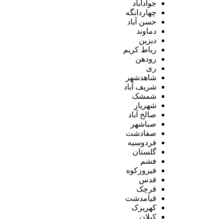
جوادآباد
چهاردانگه
حسن آباد
دماوند
دیزین
رباط کریم
رودهن
ری
شاهدشهر
شریف آباد
شمشک
شهریار
صالح آباد
صباشهر
صفادشت
فردوسیه
گلستان
فشم
فیروزکوه
قدس
قرچک
قیامدشت
کهریزک
کیلان