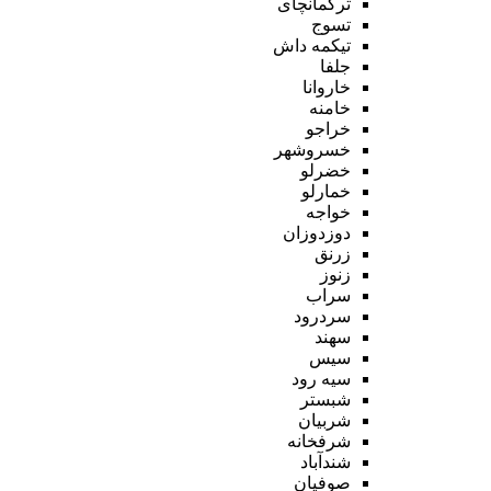
ترکمانچای
تسوج
تیکمه داش
جلفا
خاروانا
خامنه
خراجو
خسروشهر
خضرلو
خمارلو
خواجه
دوزدوزان
زرنق
زنوز
سراب
سردرود
سهند
سیس
سیه رود
شبستر
شربیان
شرفخانه
شندآباد
صوفیان