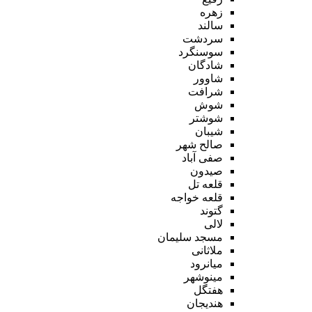
زهره
سالند
سردشت
سوسنگرد
شادگان
شاوور
شرافت
شوش
شوشتر
شیبان
صالح شهر
صفی آباد
صیدون
قلعه تل
قلعه خواجه
گتوند
لالی
مسجد سلیمان
ملاثانی
میانرود
مینوشهر
هفتگل
هندیجان