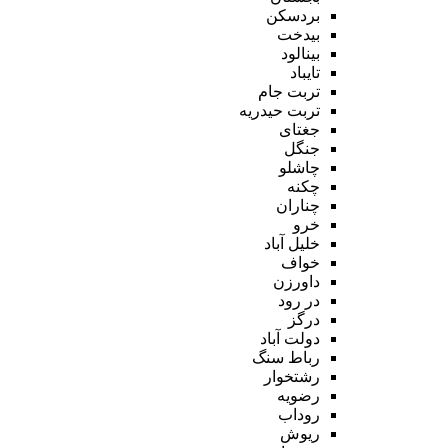
بردسکن
بیدخت
بینالود
تایباد
تربت جام
تربت حیدریه
جغتای
جنگل
چاشلو
چکنه
چناران
خرو
خلیل آباد
خواف
داورزن
در رود
درگز
دولت آباد
رباط سنگ
رشتخوار
رضویه
روداب
ریوش