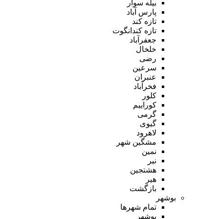
بیله سوار
پارس آباد
تازه کند
تازه کندانگوت
جعفرآباد
خلخال
رضی
سرعین
عنبران
فخرآباد
کلور
کوراییم
گرمی
گیوی
لاهرود
مشگین شهر
نمین
نیر
هشتجین
هیر
بازگشت
بوشهر
تمام شهر‌ها
بوشهر