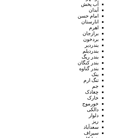
آب پخش
آبدان
امام حسن
انارستان
اهرم
برازجان
بردخون
بندردیر
بندردیلم
بندر ریگ
بندر کنگان
بندر گناوه
بنک
تنگ ارم
جم
چغادک
خارک
خورموج
دالکی
دلوار
ریز
سعدآباد
سیراف