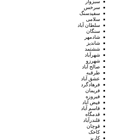
سبزوار
سرخس
سفیدسنگ
سلامی
سلطان آباد
سنگان
شادمهر
شاندیز
ششتمد
شهرآباد
شهرزو
صالح آباد
طرقبه
عشق آباد
فرهادگرد
فریمان
فیروزه
فیض آباد
قاسم آباد
قدمگاه
قلندرآباد
قوچان
کاخک
کاریز