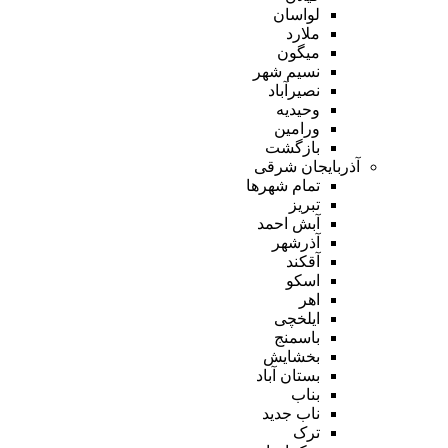
لواسان
ملارد
میگون
نسیم شهر
نصیرآباد
وحیدیه
ورامین
بازگشت
آذربایجان شرقی
تمام شهر‌ها
تبریز
آبش احمد
آذرشهر
آقکند
اسکو
اهر
ایلخچی
باسمنج
بخشایش
بستان آباد
بناب
ناب جدید
ترک