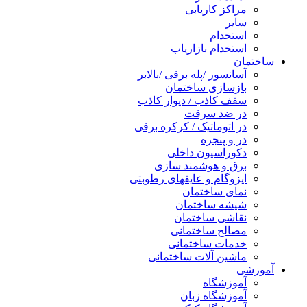
مراکز کاریابی
سایر
استخدام
استخدام بازاریاب
ساختمان
آسانسور /پله برقی /بالابر
بازسازی ساختمان
سقف کاذب / دیوار کاذب
در ضد سرقت
در اتوماتیک / کرکره برقی
در و پنجره
دکوراسیون داخلی
برق و هوشمند سازی
ایزوگام و عایقهای رطوبتی
نمای ساختمان
شیشه ساختمان
نقاشی ساختمان
مصالح ساختمانی
خدمات ساختمانی
ماشین آلات ساختمانی
آموزشی
آموزشگاه
آموزشگاه زبان