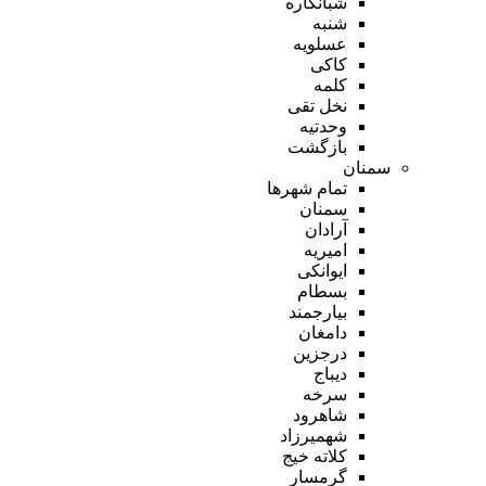
شبانکاره
شنبه
عسلویه
کاکی
کلمه
نخل تقی
وحدتیه
بازگشت
سمنان
تمام شهر‌ها
سمنان
آرادان
امیریه
ایوانکی
بسطام
بیارجمند
دامغان
درجزین
دیباج
سرخه
شاهرود
شهمیرزاد
کلاته خیج
گرمسار