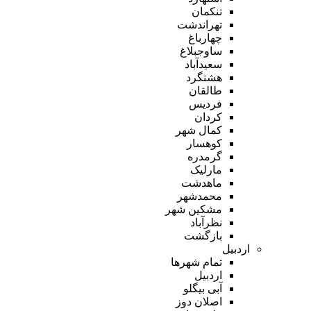
تنکمان
تهراندشت
چهارباغ
ساوجبلاغ
سعیدآباد
هشتگرد
طالقان
فردیس
کردان
کمال شهر
کوهسار
گرمدره
مارلیک
ماهدشت
محمدشهر
مشکین شهر
نظرآباد
بازگشت
اردبیل
تمام شهر‌ها
اردبیل
آبی بیگلو
اصلان دوز