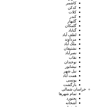
کاشمر
کدکن
کلات
کندر
گلبهار
گلمکان
گناباد
لطف آباد
مزدآوند
ملک آباد
نشتیفان
نصرآباد
نقاب
نوخندان
نیشابور
نیل شهر
همت آباد
یونسی
بازگشت
خراسان شمالی
تمام شهر‌ها
بجنورد
آشخانه