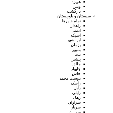
هویزه
ویس
بازگشت
سیستان و بلوچستان
تمام شهر‌ها
زاهدان
ادیمی
اسپکه
ایرانشهر
بزمان
بمپور
بنت
پیشین
جالق
چابهار
خاش
دوست محمد
راسک
زابل
زابلی
زهک
سراوان
سرباز
سوران