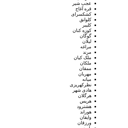
عجب شیر
قره آغاج
کشکسرای
کلوانق
کلیبر
کوزه کنان
گوگان
لیلان
مراغه
مرند
ملک کیان
ملکان
ممقان
مهربان
میانه
نظرکهریزی
هادی شهر
هرگلان
هریس
هشترود
هوراند
وایقان
ورزقان