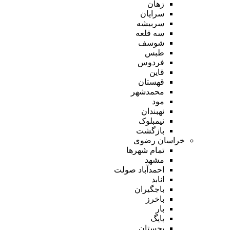
زهان
سرایان
سربیشه
سه قلعه
شوسف
طبس
فردوس
قاین
قهستان
محمدشهر
مود
نهبندان
نیمبلوک
بازگشت
خراسان رضوی
تمام شهر‌ها
مشهد
احمدآباد صولت
انابد
باجگیران
باخرز
بار
بایگ
بجستان