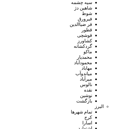
سیه چشمه
شاهین دژ
شوط
فیرورق
قر ضیاالدین
قطور
قوشچی
کشاورز
گردکشانه
ماکو
محمدیار
محمودآباد
مهاباد
میاندوآب
میرآباد
نالوس
نقده
نوشین
بازگشت
البرز
تمام شهر‌ها
کرج
اسارا
اشتهارد