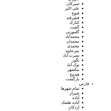
سیرکان
علی اکبر
فنوج
قصرقند
کنارک
گشت
گلمورتی
محمدآباد
محمدان
محمدی
میرجاوه
نصرت آباد
نگور
نوک آباد
نیکشهر
هیدوچ
بازگشت
فارس
تمام شهر‌ها
شیراز
آباده
آباده طشک
اردکان