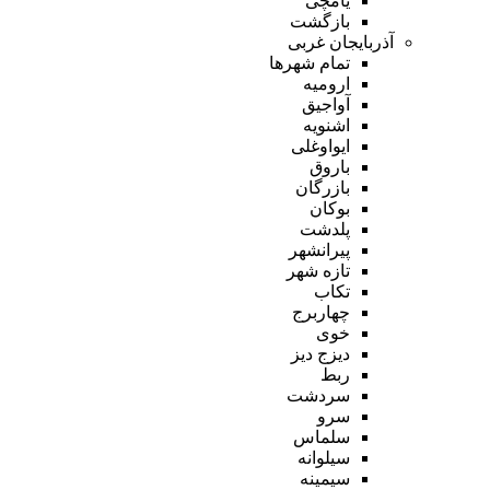
یامچی
بازگشت
آذربایجان غربی
تمام شهر‌ها
ارومیه
آواجیق
اشنویه
ایواوغلی
باروق
بازرگان
بوکان
پلدشت
پیرانشهر
تازه شهر
تکاب
چهاربرج
خوی
دیزج دیز
ربط
سردشت
سرو
سلماس
سیلوانه
سیمینه