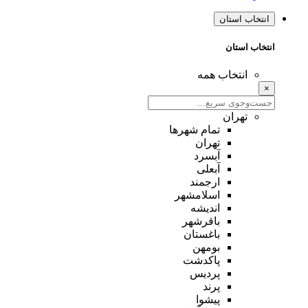
انتخاب استان
انتخاب استان
انتخاب همه
×
تهران
تمام شهر‌ها
تهران
آبسرد
آبعلی
ارجمند
اسلامشهر
اندیشه
باقرشهر
باغستان
بومهن
پاکدشت
پردیس
پرند
پیشوا