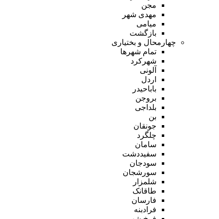
مجن
مهدی شهر
میامی
بازگشت
چهارمحال و بختیاری
تمام شهر‌ها
شهرکرد
آلونی
اردل
باباحیدر
بروجن
بلداجی
بن
جونقان
چلگرد
سامان
سفیددشت
سودجان
سورشجان
شلمزار
طاقانک
فارسان
فرادبنه
فرخ شهر