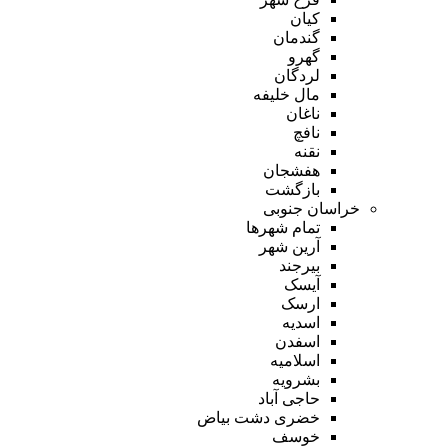
کیان
گندمان
گهرو
لردگان
مال خلیفه
ناغان
نافچ
نقنه
هفشجان
بازگشت
خراسان جنوبی
تمام شهر‌ها
آرین شهر
بیرجند
آیسک
ارسک
اسدیه
اسفدن
اسلامیه
بشرویه
حاجی آباد
خضری دشت بیاض
خوسف