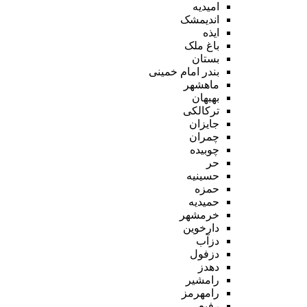
امیدیه
اندیمشک
ایذه
باغ ملک
بستان
بندر امام خمینی
ماهشهر
بهبهان
ترکالکی
جایزان
چمران
چوبیده
حر
حسینیه
حمزه
حمیدیه
خرمشهر
دارخوین
دزآب
دزفول
دهدز
رامشیر
رامهرمز
رفیع