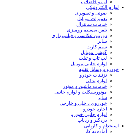
آب و فاضلاب
لوازم الکترونیکی
صوتی و تصویری
تعمیرات موبایل
خدمات سانترال
تلفن بی‌سیم رومیزی
دوربین عکاسی و فیلمبرداری
سایر
سیم کارت
گوشی موبایل
لپ تاپ و تبلت
لوازم جانبی موبایل
خودرو و وسایل نقلیه
تزئینات خودرو
لوازم یدکی
خدمات ماشین و موتور
موتورسیکلت و لوازم جانبی
سایر
خودروی داخلی و خارجی
اجاره خودرو
لوازم جانبی خودرو
دزدگیر و ردیاب
استخدام و کاریابی
آماده به کار