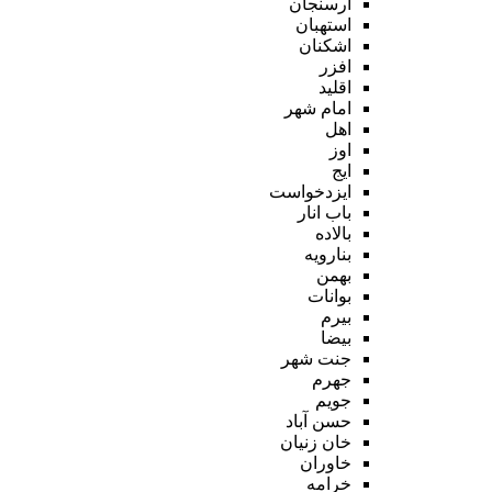
ارسنجان
استهبان
اشکنان
افزر
اقلید
امام شهر
اهل
اوز
ایج
ایزدخواست
باب انار
بالاده
بنارویه
بهمن
بوانات
بیرم
بیضا
جنت شهر
جهرم
جویم
حسن آباد
خان زنیان
خاوران
خرامه