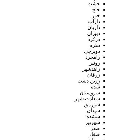
خشت
خنج
خور
داراب
داریان
دبیران
دژکرد
دهرم
دوبرجی
رامجرد
رونیز
زاهدشهر
زرقان
زرین دشت
سده
سروستان
سعادت شهر
سورمق
سیدان
ششده
شهرپیر
صدرا
صغاد