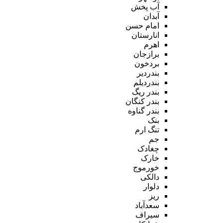
آب پخش
آبدان
امام حسن
انارستان
اهرم
برازجان
بردخون
بندردیر
بندردیلم
بندر ریگ
بندر کنگان
بندر گناوه
بنک
تنگ ارم
جم
چغادک
خارک
خورموج
دالکی
دلوار
ریز
سعدآباد
سیراف