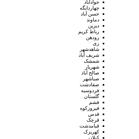
جوادآباد
چهاردانگه
حسن آباد
دماوند
دیزین
رباط کریم
رودهن
ری
شاهدشهر
شریف آباد
شمشک
شهریار
صالح آباد
صباشهر
صفادشت
فردوسیه
گلستان
فشم
فیروزکوه
قدس
قرچک
قیامدشت
کهریزک
کیلان