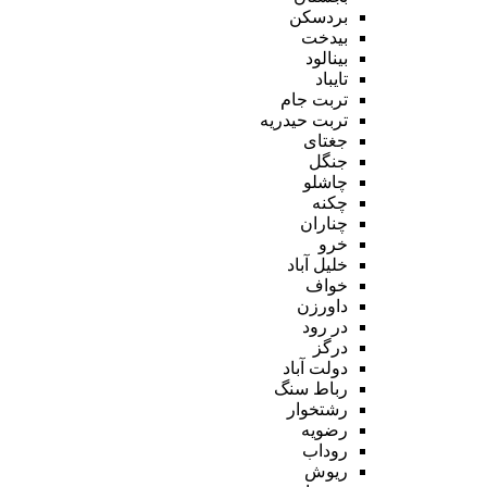
بردسکن
بیدخت
بینالود
تایباد
تربت جام
تربت حیدریه
جغتای
جنگل
چاشلو
چکنه
چناران
خرو
خلیل آباد
خواف
داورزن
در رود
درگز
دولت آباد
رباط سنگ
رشتخوار
رضویه
روداب
ریوش