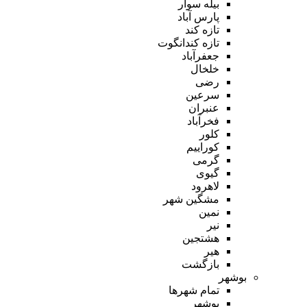
بیله سوار
پارس آباد
تازه کند
تازه کندانگوت
جعفرآباد
خلخال
رضی
سرعین
عنبران
فخرآباد
کلور
کوراییم
گرمی
گیوی
لاهرود
مشگین شهر
نمین
نیر
هشتجین
هیر
بازگشت
بوشهر
تمام شهر‌ها
بوشهر