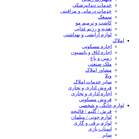
خدمات دندانپزشکی
خدمات درمانی و مراقبتی
سمعک
کاشت و ترمیم مو
تغذیه و رژیم غذایی
لوازم آرایشی و بهداشتی
املاک
اجاره مسکونی
اجاره اتاق و پانسیون
زمین و باغ
ملک صنعتی
مشاور املاک
ویلا
سایر خدمات املاک
فروش اداری و تجاری
اجاره اداری و تجاری
فروش مسکونی
لوازم خانگی و شخصی
فرش / گلیم / قالیچه
لوازم چوبی / مبلمان
لوازم برقی و گازی
اسباب بازی
سایر