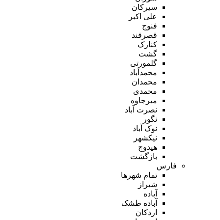
سیرکان
علی اکبر
فنوج
قصرقند
کنارک
گشت
گلمورتی
محمدآباد
محمدان
محمدی
میرجاوه
نصرت آباد
نگور
نوک آباد
نیکشهر
هیدوچ
بازگشت
فارس
تمام شهر‌ها
شیراز
آباده
آباده طشک
اردکان