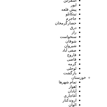
اسفراین
ایور
پیش قلعه
تیتکانلو
جاجرم
حصارگرمخان
درق
راز
سنخواست
شوقان
شیروان
صفی آباد
فاروج
قاضی
گرمه
لوجلی
بازگشت
خوزستان
تمام شهر‌ها
اهواز
آبادان
آغاجاری
اروندکنار
الوان