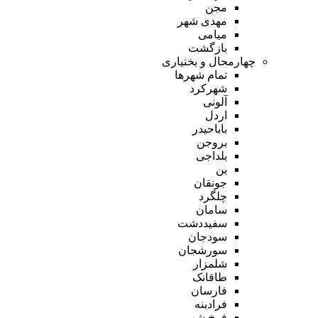
مجن
مهدی شهر
میامی
بازگشت
چهارمحال و بختیاری
تمام شهر‌ها
شهرکرد
آلونی
اردل
باباحیدر
بروجن
بلداجی
بن
جونقان
چلگرد
سامان
سفیددشت
سودجان
سورشجان
شلمزار
طاقانک
فارسان
فرادبنه
فرخ شهر