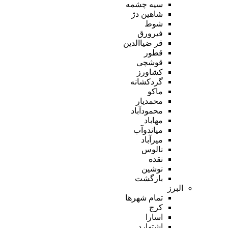
سیه چشمه
شاهین دژ
شوط
فیرورق
قر ضیاالدین
قطور
قوشچی
کشاورز
گردکشانه
ماکو
محمدیار
محمودآباد
مهاباد
میاندوآب
میرآباد
نالوس
نقده
نوشین
بازگشت
البرز
تمام شهر‌ها
کرج
اسارا
اشتهارد