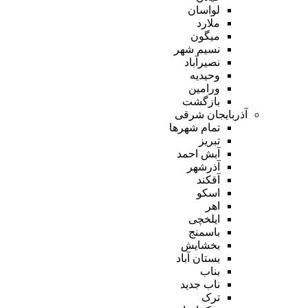
لواسان
ملارد
میگون
نسیم شهر
نصیرآباد
وحیدیه
ورامین
بازگشت
آذربایجان شرقی
تمام شهر‌ها
تبریز
آبش احمد
آذرشهر
آقکند
اسکو
اهر
ایلخچی
باسمنج
بخشایش
بستان آباد
بناب
ناب جدید
ترک