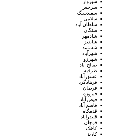
سبزوار
سرخس
سفیدسنگ
سلامی
سلطان آباد
سنگان
شادمهر
شاندیز
ششتمد
شهرآباد
شهرزو
صالح آباد
طرقبه
عشق آباد
فرهادگرد
فریمان
فیروزه
فیض آباد
قاسم آباد
قدمگاه
قلندرآباد
قوچان
کاخک
کاریز