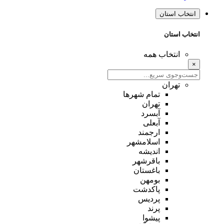
انتخاب استان
انتخاب استان
انتخاب همه
×
تهران
تمام شهر‌ها
تهران
آبسرد
آبعلی
ارجمند
اسلامشهر
اندیشه
باقرشهر
باغستان
بومهن
پاکدشت
پردیس
پرند
پیشوا