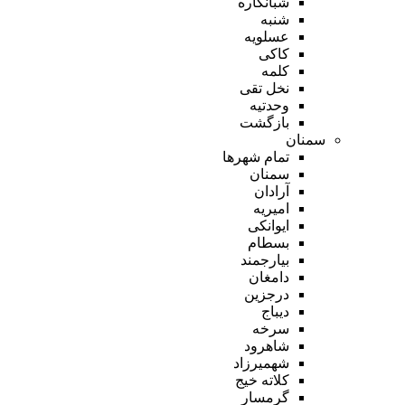
شبانکاره
شنبه
عسلویه
کاکی
کلمه
نخل تقی
وحدتیه
بازگشت
سمنان
تمام شهر‌ها
سمنان
آرادان
امیریه
ایوانکی
بسطام
بیارجمند
دامغان
درجزین
دیباج
سرخه
شاهرود
شهمیرزاد
کلاته خیج
گرمسار