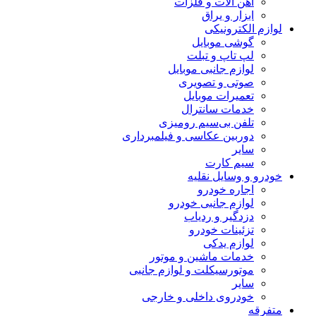
آهن آلات و فلزات
ابزار و یراق
لوازم الکترونیکی
گوشی موبایل
لپ تاپ و تبلت
لوازم جانبی موبایل
صوتی و تصویری
تعمیرات موبایل
خدمات سانترال
تلفن بی‌سیم رومیزی
دوربین عکاسی و فیلمبرداری
سایر
سیم کارت
خودرو و وسایل نقلیه
اجاره خودرو
لوازم جانبی خودرو
دزدگیر و ردیاب
تزئینات خودرو
لوازم یدکی
خدمات ماشین و موتور
موتورسیکلت و لوازم جانبی
سایر
خودروی داخلی و خارجی
متفرقه