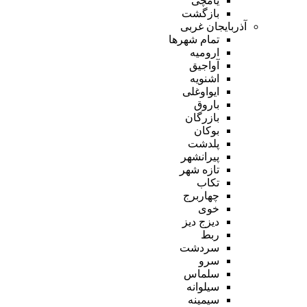
یامچی
بازگشت
آذربایجان غربی
تمام شهر‌ها
ارومیه
آواجیق
اشنویه
ایواوغلی
باروق
بازرگان
بوکان
پلدشت
پیرانشهر
تازه شهر
تکاب
چهاربرج
خوی
دیزج دیز
ربط
سردشت
سرو
سلماس
سیلوانه
سیمینه