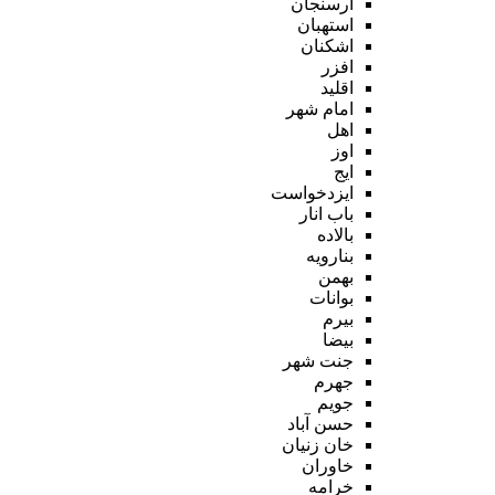
ارسنجان
استهبان
اشکنان
افزر
اقلید
امام شهر
اهل
اوز
ایج
ایزدخواست
باب انار
بالاده
بنارویه
بهمن
بوانات
بیرم
بیضا
جنت شهر
جهرم
جویم
حسن آباد
خان زنیان
خاوران
خرامه