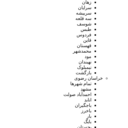
زهان
سرایان
سربیشه
سه قلعه
شوسف
طبس
فردوس
قاین
قهستان
محمدشهر
مود
نهبندان
نیمبلوک
بازگشت
خراسان رضوی
تمام شهر‌ها
مشهد
احمدآباد صولت
انابد
باجگیران
باخرز
بار
بایگ
بجستان