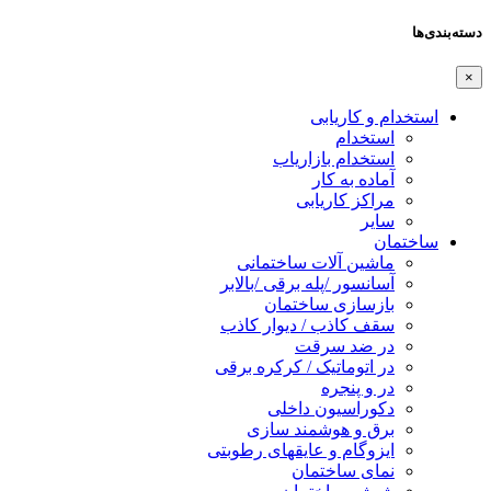
دسته‌بندی‌ها
×
استخدام و کاریابی
استخدام
استخدام بازاریاب
آماده به کار
مراکز کاریابی
سایر
ساختمان
ماشین آلات ساختمانی
آسانسور /پله برقی /بالابر
بازسازی ساختمان
سقف کاذب / دیوار کاذب
در ضد سرقت
در اتوماتیک / کرکره برقی
در و پنجره
دکوراسیون داخلی
برق و هوشمند سازی
ایزوگام و عایقهای رطوبتی
نمای ساختمان