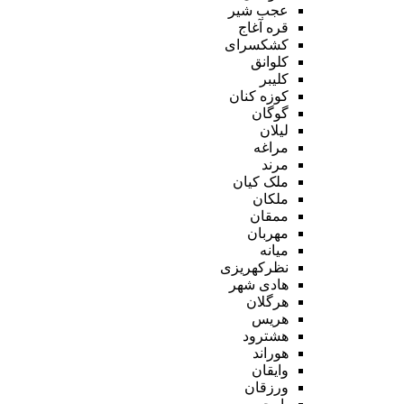
عجب شیر
قره آغاج
کشکسرای
کلوانق
کلیبر
کوزه کنان
گوگان
لیلان
مراغه
مرند
ملک کیان
ملکان
ممقان
مهربان
میانه
نظرکهریزی
هادی شهر
هرگلان
هریس
هشترود
هوراند
وایقان
ورزقان