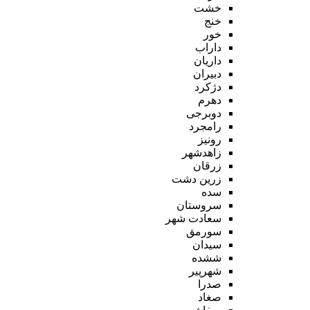
خشت
خنج
خور
داراب
داریان
دبیران
دژکرد
دهرم
دوبرجی
رامجرد
رونیز
زاهدشهر
زرقان
زرین دشت
سده
سروستان
سعادت شهر
سورمق
سیدان
ششده
شهرپیر
صدرا
صغاد