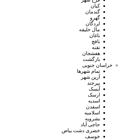
کیان
گندمان
گهرو
لردگان
مال خلیفه
ناغان
نافچ
نقنه
هفشجان
بازگشت
خراسان جنوبی
تمام شهر‌ها
آرین شهر
بیرجند
آیسک
ارسک
اسدیه
اسفدن
اسلامیه
بشرویه
حاجی آباد
خضری دشت بیاض
خوسف