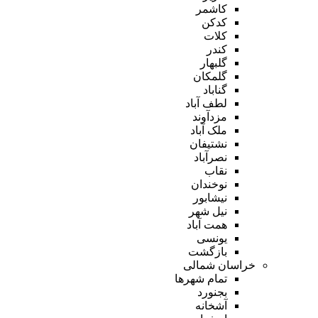
کاشمر
کدکن
کلات
کندر
گلبهار
گلمکان
گناباد
لطف آباد
مزدآوند
ملک آباد
نشتیفان
نصرآباد
نقاب
نوخندان
نیشابور
نیل شهر
همت آباد
یونسی
بازگشت
خراسان شمالی
تمام شهر‌ها
بجنورد
آشخانه