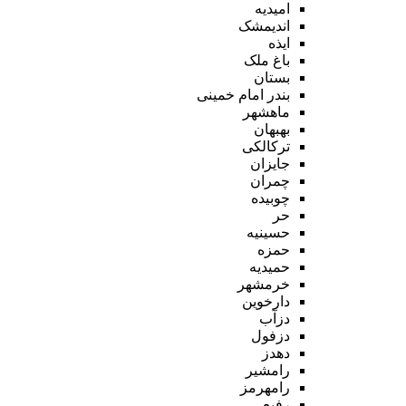
امیدیه
اندیمشک
ایذه
باغ ملک
بستان
بندر امام خمینی
ماهشهر
بهبهان
ترکالکی
جایزان
چمران
چوبیده
حر
حسینیه
حمزه
حمیدیه
خرمشهر
دارخوین
دزآب
دزفول
دهدز
رامشیر
رامهرمز
رفیع