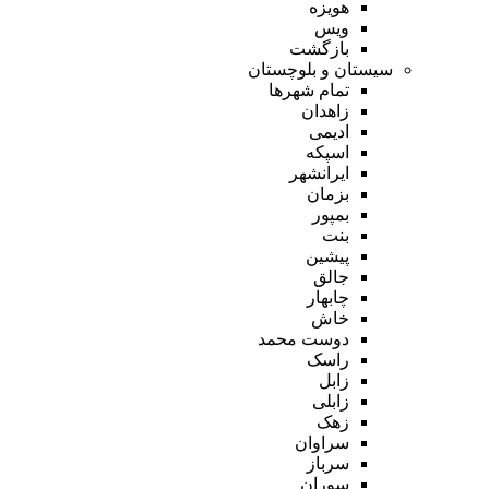
هویزه
ویس
بازگشت
سیستان و بلوچستان
تمام شهر‌ها
زاهدان
ادیمی
اسپکه
ایرانشهر
بزمان
بمپور
بنت
پیشین
جالق
چابهار
خاش
دوست محمد
راسک
زابل
زابلی
زهک
سراوان
سرباز
سوران