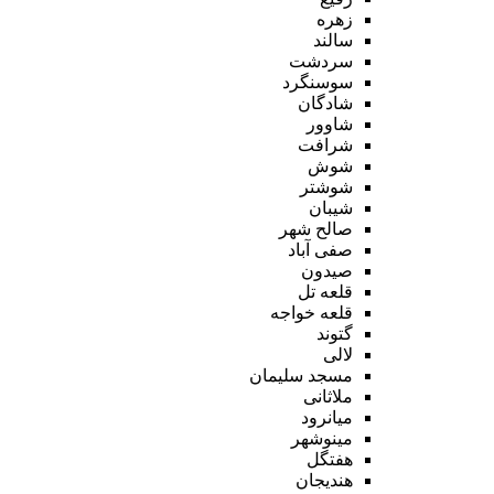
زهره
سالند
سردشت
سوسنگرد
شادگان
شاوور
شرافت
شوش
شوشتر
شیبان
صالح شهر
صفی آباد
صیدون
قلعه تل
قلعه خواجه
گتوند
لالی
مسجد سلیمان
ملاثانی
میانرود
مینوشهر
هفتگل
هندیجان