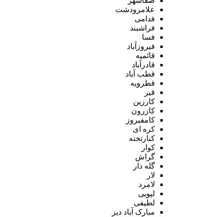
صفاشهر
علامرودشت
فدامی
فراشبند
فسا
فیروزآباد
قائمیه
قادرآباد
قطب آباد
قطرویه
قیر
کارزین
کازرون
کامفیروز
کره ای
کنارتخته
کوار
گراش
گله دار
لار
لامرد
لپویی
لطیفی
مبارک آباد دیز