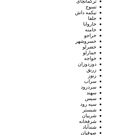
ترکمانچای
تسوج
تیکمه داش
جلفا
خاروانا
خامنه
خراجو
خسروشهر
خضرلو
خمارلو
خواجه
دوزدوزان
زرنق
زنوز
سراب
سردرود
سهند
سیس
سیه رود
شبستر
شربیان
شرفخانه
شندآباد
صوفیان