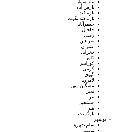
بیله سوار
پارس آباد
تازه کند
تازه کندانگوت
جعفرآباد
خلخال
رضی
سرعین
عنبران
فخرآباد
کلور
کوراییم
گرمی
گیوی
لاهرود
مشگین شهر
نمین
نیر
هشتجین
هیر
بازگشت
بوشهر
تمام شهر‌ها
بوشهر