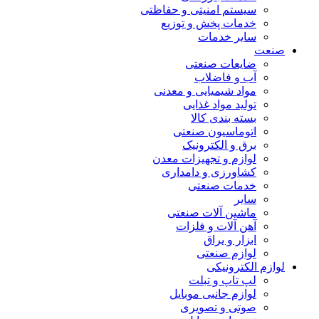
سیستم امنیتی و حفاظتی
خدمات پخش و توزیع
سایر خدمات
صنعت
ضایعات صنعتی
آب و فاضلاب
مواد شیمیایی و معدنی
تولید مواد غذایی
بسته بندی کالا
اتوماسیون صنعتی
برق و الکترونیک
لوازم و تجهیزات معدن
کشاورزی و دامداری
خدمات صنعتی
سایر
ماشین آلات صنعتی
آهن آلات و فلزات
ابزار و یراق
لوازم صنعتی
لوازم الکترونیکی
لپ تاپ و تبلت
لوازم جانبی موبایل
صوتی و تصویری