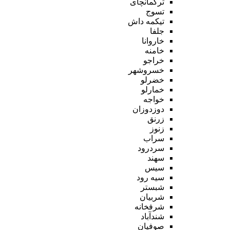
ترکمانچای
تسوج
تیکمه داش
جلفا
خاروانا
خامنه
خراجو
خسروشهر
خضرلو
خمارلو
خواجه
دوزدوزان
زرنق
زنوز
سراب
سردرود
سهند
سیس
سیه رود
شبستر
شربیان
شرفخانه
شندآباد
صوفیان