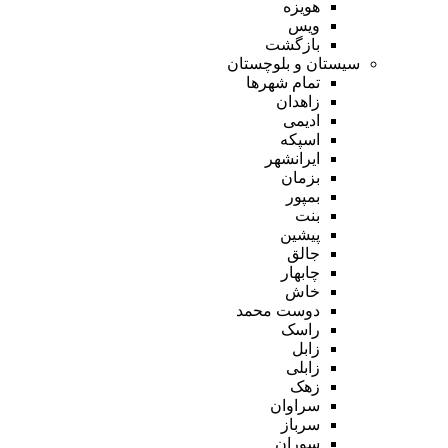
هویزه
ویس
بازگشت
سیستان و بلوچستان
تمام شهر‌ها
زاهدان
ادیمی
اسپکه
ایرانشهر
بزمان
بمپور
بنت
پیشین
جالق
چابهار
خاش
دوست محمد
راسک
زابل
زابلی
زهک
سراوان
سرباز
سوران