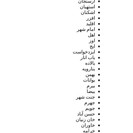
ارسنجان
استهبان
اشکنان
افزر
اقلید
امام شهر
اهل
اوز
ایج
ایزدخواست
باب انار
بالاده
بنارویه
بهمن
بوانات
بیرم
بیضا
جنت شهر
جهرم
جویم
حسن آباد
خان زنیان
خاوران
خرامه