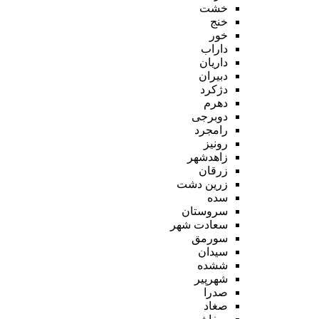
خشت
خنج
خور
داراب
داریان
دبیران
دژکرد
دهرم
دوبرجی
رامجرد
رونیز
زاهدشهر
زرقان
زرین دشت
سده
سروستان
سعادت شهر
سورمق
سیدان
ششده
شهرپیر
صدرا
صغاد