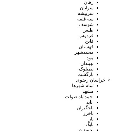
زهان
سرایان
سربیشه
سه قلعه
شوسف
طبس
فردوس
قاین
قهستان
محمدشهر
مود
نهبندان
نیمبلوک
بازگشت
خراسان رضوی
تمام شهر‌ها
مشهد
احمدآباد صولت
انابد
باجگیران
باخرز
بار
بایگ
بجستان