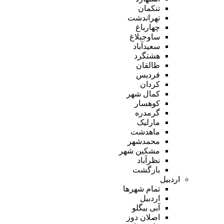
تنکمان
تهراندشت
چهارباغ
ساوجبلاغ
سعیدآباد
هشتگرد
طالقان
فردیس
کردان
کمال شهر
کوهسار
گرمدره
مارلیک
ماهدشت
محمدشهر
مشکین شهر
نظرآباد
بازگشت
اردبیل
تمام شهر‌ها
اردبیل
آبی بیگلو
اصلان دوز