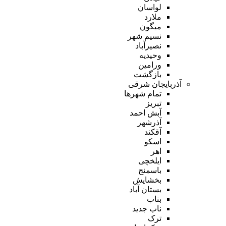
لواسان
ملارد
میگون
نسیم شهر
نصیرآباد
وحیدیه
ورامین
بازگشت
آذربایجان شرقی
تمام شهر‌ها
تبریز
آبش احمد
آذرشهر
آقکند
اسکو
اهر
ایلخچی
باسمنج
بخشایش
بستان آباد
بناب
ناب جدید
ترک