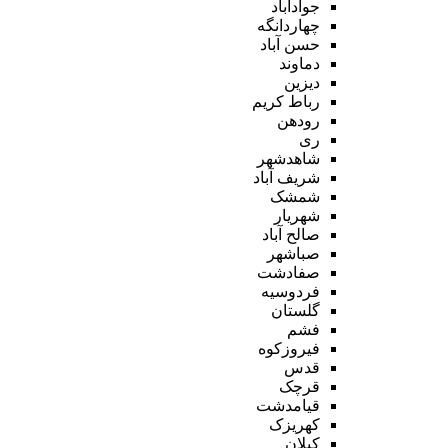
جوادآباد
چهاردانگه
حسن آباد
دماوند
دیزین
رباط کریم
رودهن
ری
شاهدشهر
شریف آباد
شمشک
شهریار
صالح آباد
صباشهر
صفادشت
فردوسیه
گلستان
فشم
فیروزکوه
قدس
قرچک
قیامدشت
کهریزک
کیلان