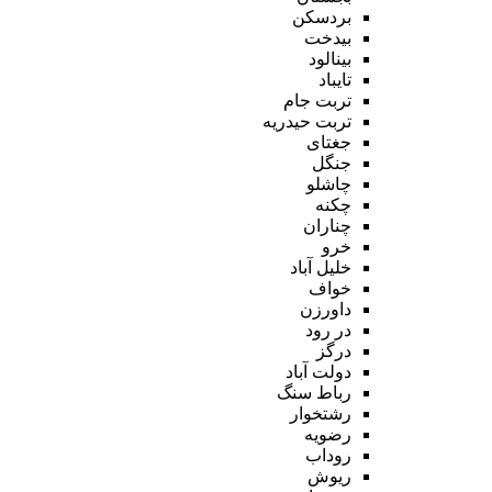
بردسکن
بیدخت
بینالود
تایباد
تربت جام
تربت حیدریه
جغتای
جنگل
چاشلو
چکنه
چناران
خرو
خلیل آباد
خواف
داورزن
در رود
درگز
دولت آباد
رباط سنگ
رشتخوار
رضویه
روداب
ریوش