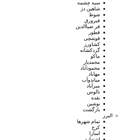
سیه چشمه
شاهین دژ
شوط
فیرورق
قر ضیاالدین
قطور
قوشچی
کشاورز
گردکشانه
ماکو
محمدیار
محمودآباد
مهاباد
میاندوآب
میرآباد
نالوس
نقده
نوشین
بازگشت
البرز
تمام شهر‌ها
کرج
اسارا
اشتهارد