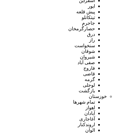
اسفراین
ایور
پیش قلعه
تیتکانلو
جاجرم
حصارگرمخان
درق
راز
سنخواست
شوقان
شیروان
صفی آباد
فاروج
قاضی
گرمه
لوجلی
بازگشت
خوزستان
تمام شهر‌ها
اهواز
آبادان
آغاجاری
اروندکنار
الوان