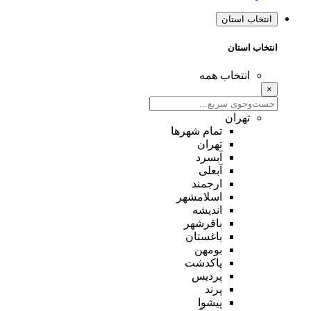
انتخاب استان
انتخاب استان
انتخاب همه
×
تهران
تمام شهر‌ها
تهران
آبسرد
آبعلی
ارجمند
اسلامشهر
اندیشه
باقرشهر
باغستان
بومهن
پاکدشت
پردیس
پرند
پیشوا