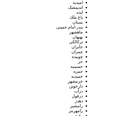
امیدیه
اندیمشک
ایذه
باغ ملک
بستان
بندر امام خمینی
ماهشهر
بهبهان
ترکالکی
جایزان
چمران
چوبیده
حر
حسینیه
حمزه
حمیدیه
خرمشهر
دارخوین
دزآب
دزفول
دهدز
رامشیر
رامهرمز
رفیع