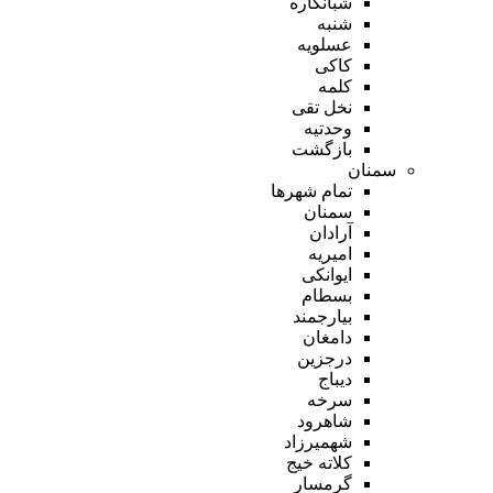
شبانکاره
شنبه
عسلویه
کاکی
کلمه
نخل تقی
وحدتیه
بازگشت
سمنان
تمام شهر‌ها
سمنان
آرادان
امیریه
ایوانکی
بسطام
بیارجمند
دامغان
درجزین
دیباج
سرخه
شاهرود
شهمیرزاد
کلاته خیج
گرمسار