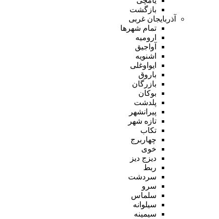
یامچی
بازگشت
آذربایجان غربی
تمام شهر‌ها
ارومیه
آواجیق
اشنویه
ایواوغلی
باروق
بازرگان
بوکان
پلدشت
پیرانشهر
تازه شهر
تکاب
چهاربرج
خوی
دیزج دیز
ربط
سردشت
سرو
سلماس
سیلوانه
سیمینه