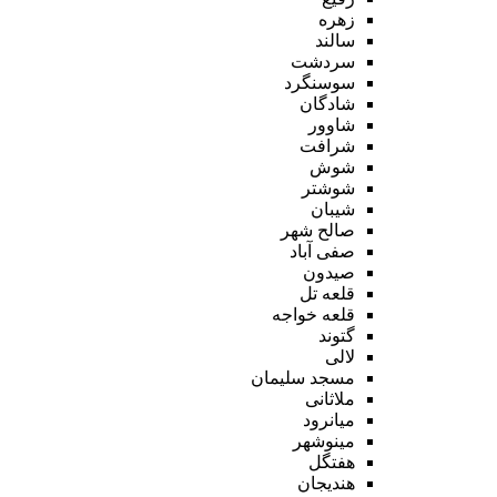
زهره
سالند
سردشت
سوسنگرد
شادگان
شاوور
شرافت
شوش
شوشتر
شیبان
صالح شهر
صفی آباد
صیدون
قلعه تل
قلعه خواجه
گتوند
لالی
مسجد سلیمان
ملاثانی
میانرود
مینوشهر
هفتگل
هندیجان