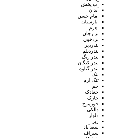
آب پخش
آبدان
امام حسن
انارستان
اهرم
برازجان
بردخون
بندردیر
بندردیلم
بندر ریگ
بندر کنگان
بندر گناوه
بنک
تنگ ارم
جم
چغادک
خارک
خورموج
دالکی
دلوار
ریز
سعدآباد
سیراف