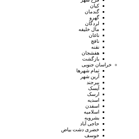
کیان
گندمان
گهرو
لردگان
مال خلیفه
ناغان
نافچ
نقنه
هفشجان
بازگشت
خراسان جنوبی
تمام شهر‌ها
آرین شهر
بیرجند
آیسک
ارسک
اسدیه
اسفدن
اسلامیه
بشرویه
حاجی آباد
خضری دشت بیاض
خوسف