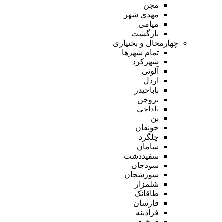
مجن
مهدی شهر
میامی
بازگشت
چهارمحال و بختیاری
تمام شهر‌ها
شهرکرد
آلونی
اردل
باباحیدر
بروجن
بلداجی
بن
جونقان
چلگرد
سامان
سفیددشت
سودجان
سورشجان
شلمزار
طاقانک
فارسان
فرادبنه
فرخ شهر