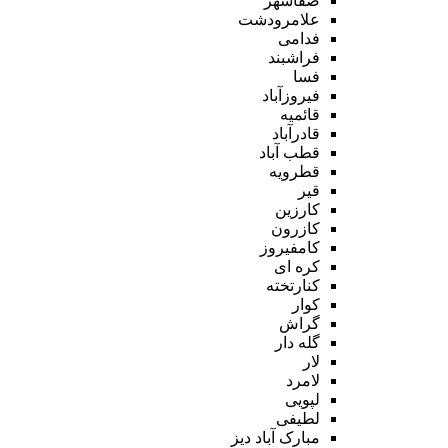
صفاشهر
علامرودشت
فدامی
فراشبند
فسا
فیروزآباد
قائمیه
قادرآباد
قطب آباد
قطرویه
قیر
کارزین
کازرون
کامفیروز
کره ای
کنارتخته
کوار
گراش
گله دار
لار
لامرد
لپویی
لطیفی
مبارک آباد دیز