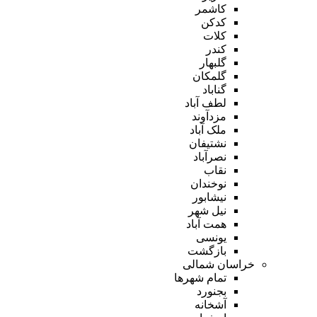
کاشمر
کدکن
کلات
کندر
گلبهار
گلمکان
گناباد
لطف آباد
مزدآوند
ملک آباد
نشتیفان
نصرآباد
نقاب
نوخندان
نیشابور
نیل شهر
همت آباد
یونسی
بازگشت
خراسان شمالی
تمام شهر‌ها
بجنورد
آشخانه