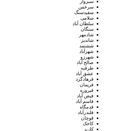
سبزوار
سرخس
سفیدسنگ
سلامی
سلطان آباد
سنگان
شادمهر
شاندیز
ششتمد
شهرآباد
شهرزو
صالح آباد
طرقبه
عشق آباد
فرهادگرد
فریمان
فیروزه
فیض آباد
قاسم آباد
قدمگاه
قلندرآباد
قوچان
کاخک
کاریز