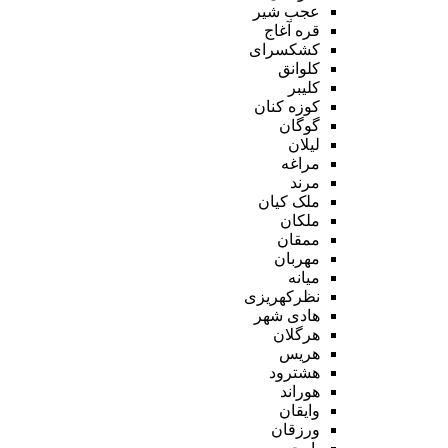
عجب شیر
قره آغاج
کشکسرای
کلوانق
کلیبر
کوزه کنان
گوگان
لیلان
مراغه
مرند
ملک کیان
ملکان
ممقان
مهربان
میانه
نظرکهریزی
هادی شهر
هرگلان
هریس
هشترود
هوراند
وایقان
ورزقان