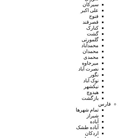
سیرکان
علی اکبر
فنوج
قصرقند
کنارک
گشت
گلمورتی
محمدآباد
محمدان
محمدی
میرجاوه
نصرت آباد
نگور
نوک آباد
نیکشهر
هیدوچ
بازگشت
فارس
تمام شهر‌ها
شیراز
آباده
آباده طشک
اردکان