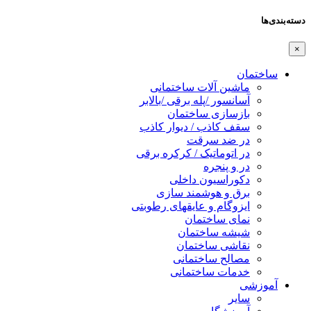
دسته‌بندی‌ها
×
ساختمان
ماشین آلات ساختمانی
آسانسور /پله برقی /بالابر
بازسازی ساختمان
سقف کاذب / دیوار کاذب
در ضد سرقت
در اتوماتیک / کرکره برقی
در و پنجره
دکوراسیون داخلی
برق و هوشمند سازی
ایزوگام و عایقهای رطوبتی
نمای ساختمان
شیشه ساختمان
نقاشی ساختمان
مصالح ساختمانی
خدمات ساختمانی
آموزشی
سایر