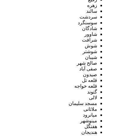
زهره
سالند
سردشت
سوسنگرد
شادگان
شاوور
شرافت
شوش
شوشتر
شیبان
صالح شهر
صفی آباد
صیدون
قلعه تل
قلعه خواجه
گتوند
لالی
مسجد سلیمان
ملاثانی
میانرود
مینوشهر
هفتگل
هندیجان