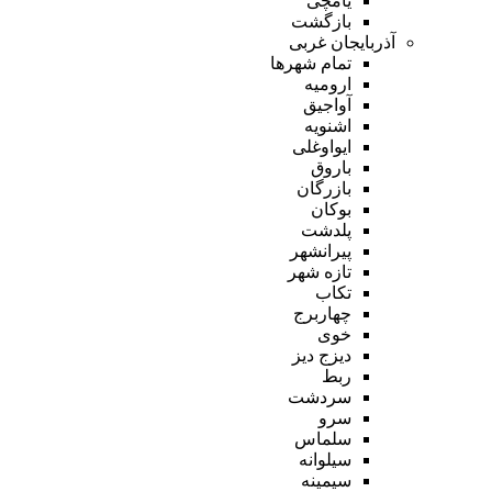
یامچی
بازگشت
آذربایجان غربی
تمام شهر‌ها
ارومیه
آواجیق
اشنویه
ایواوغلی
باروق
بازرگان
بوکان
پلدشت
پیرانشهر
تازه شهر
تکاب
چهاربرج
خوی
دیزج دیز
ربط
سردشت
سرو
سلماس
سیلوانه
سیمینه