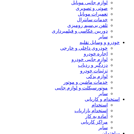
لوازم جانبی موبایل
صوتی و تصویری
تعمیرات موبایل
خدمات سانترال
تلفن بی‌سیم رومیزی
دوربین عکاسی و فیلمبرداری
سایر
خودرو و وسایل نقلیه
خودروی داخلی و خارجی
اجاره خودرو
لوازم جانبی خودرو
دزدگیر و ردیاب
تزئینات خودرو
لوازم یدکی
خدمات ماشین و موتور
موتورسیکلت و لوازم جانبی
سایر
استخدام و کاریابی
استخدام
استخدام بازاریاب
آماده به کار
مراکز کاریابی
سایر
ساختمان