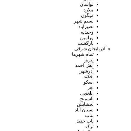
لواسان
ملارد
میگون
نسیم شهر
نصیرآباد
وحیدیه
ورامین
بازگشت
آذربایجان شرقی
تمام شهر‌ها
تبریز
آبش احمد
آذرشهر
آقکند
اسکو
اهر
ایلخچی
باسمنج
بخشایش
بستان آباد
بناب
ناب جدید
ترک