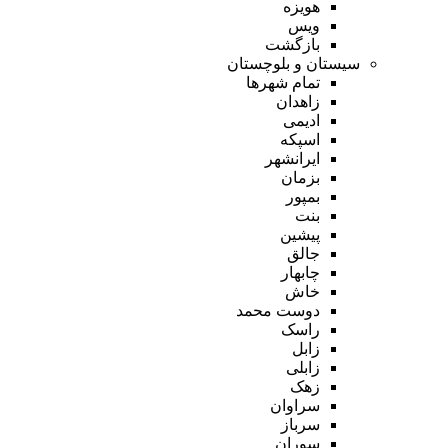
هویزه
ویس
بازگشت
سیستان و بلوچستان
تمام شهر‌ها
زاهدان
ادیمی
اسپکه
ایرانشهر
بزمان
بمپور
بنت
پیشین
جالق
چابهار
خاش
دوست محمد
راسک
زابل
زابلی
زهک
سراوان
سرباز
سوران