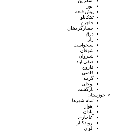
اسفراین
ایور
پیش قلعه
تیتکانلو
جاجرم
حصارگرمخان
درق
راز
سنخواست
شوقان
شیروان
صفی آباد
فاروج
قاضی
گرمه
لوجلی
بازگشت
خوزستان
تمام شهر‌ها
اهواز
آبادان
آغاجاری
اروندکنار
الوان