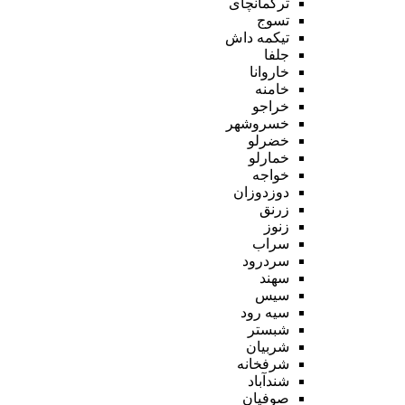
ترکمانچای
تسوج
تیکمه داش
جلفا
خاروانا
خامنه
خراجو
خسروشهر
خضرلو
خمارلو
خواجه
دوزدوزان
زرنق
زنوز
سراب
سردرود
سهند
سیس
سیه رود
شبستر
شربیان
شرفخانه
شندآباد
صوفیان