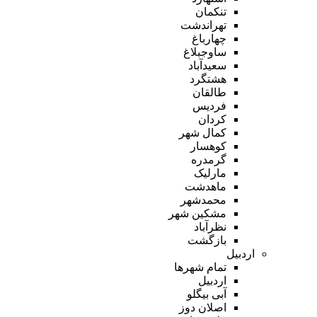
تنکمان
تهراندشت
چهارباغ
ساوجبلاغ
سعیدآباد
هشتگرد
طالقان
فردیس
کردان
کمال شهر
کوهسار
گرمدره
مارلیک
ماهدشت
محمدشهر
مشکین شهر
نظرآباد
بازگشت
اردبیل
تمام شهر‌ها
اردبیل
آبی بیگلو
اصلان دوز