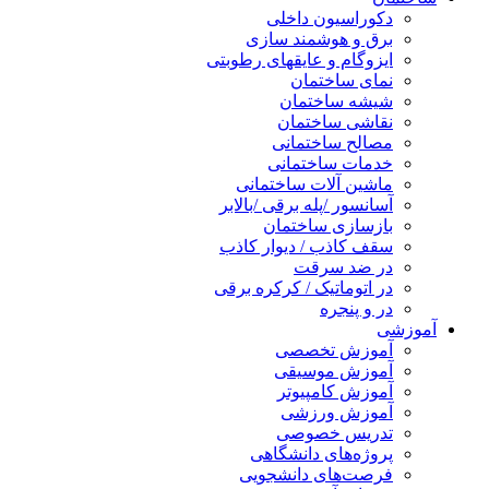
دکوراسیون داخلی
برق و هوشمند سازی
ایزوگام و عایقهای رطوبتی
نمای ساختمان
شیشه ساختمان
نقاشی ساختمان
مصالح ساختمانی
خدمات ساختمانی
ماشین آلات ساختمانی
آسانسور /پله برقی /بالابر
بازسازی ساختمان
سقف کاذب / دیوار کاذب
در ضد سرقت
در اتوماتیک / کرکره برقی
در و پنجره
آموزشی
آموزش تخصصی
آموزش موسیقی
آموزش کامپیوتر
آموزش ورزشی
تدریس خصوصی
پروژه‌های دانشگاهی
فرصت‌های دانشجویی