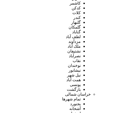
کاشمر
کدکن
کلات
کندر
گلبهار
گلمکان
گناباد
لطف آباد
مزدآوند
ملک آباد
نشتیفان
نصرآباد
نقاب
نوخندان
نیشابور
نیل شهر
همت آباد
یونسی
بازگشت
خراسان شمالی
تمام شهر‌ها
بجنورد
آشخانه