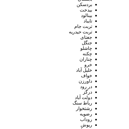
بردسکن
بیدخت
بینالود
تایباد
تربت جام
تربت حیدریه
جغتای
جنگل
چاشلو
چکنه
چناران
خرو
خلیل آباد
خواف
داورزن
در رود
درگز
دولت آباد
رباط سنگ
رشتخوار
رضویه
روداب
ریوش