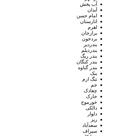
آب پخش
آبدان
امام حسن
انارستان
اهرم
برازجان
بردخون
بندردیر
بندردیلم
بندر ریگ
بندر کنگان
بندر گناوه
بنک
تنگ ارم
جم
چغادک
خارک
خورموج
دالکی
دلوار
ریز
سعدآباد
سیراف