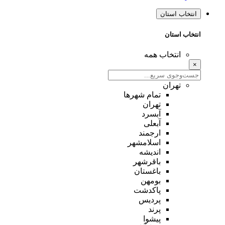
انتخاب استان
انتخاب استان
انتخاب همه
×
تهران
تمام شهر‌ها
تهران
آبسرد
آبعلی
ارجمند
اسلامشهر
اندیشه
باقرشهر
باغستان
بومهن
پاکدشت
پردیس
پرند
پیشوا