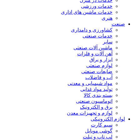
خدمات در منزل
خدمات ورزشی
خدمات ماشین های اداری
هنری
صنعت
کشاورزی و دامداری
خدمات صنعتی
سایر
ماشین آلات صنعتی
آهن آلات و فلزات
ابزار و یراق
لوازم صنعتی
ضایعات صنعتی
آب و فاضلاب
مواد شیمیایی و معدنی
تولید مواد غذایی
بسته بندی کالا
اتوماسیون صنعتی
برق و الکترونیک
لوازم و تجهیزات معدن
لوازم الکترونیکی
سیم کارت
گوشی موبایل
لپ تاپ و تبلت