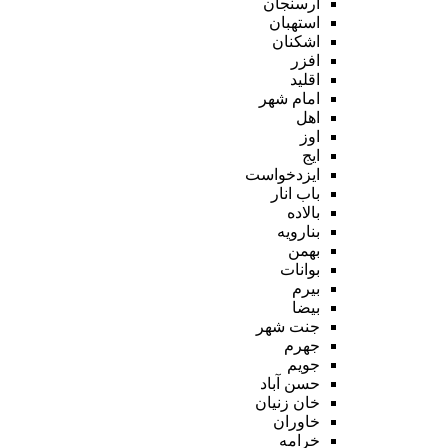
ارسنجان
استهبان
اشکنان
افزر
اقلید
امام شهر
اهل
اوز
ایج
ایزدخواست
باب انار
بالاده
بنارویه
بهمن
بوانات
بیرم
بیضا
جنت شهر
جهرم
جویم
حسن آباد
خان زنیان
خاوران
خرامه