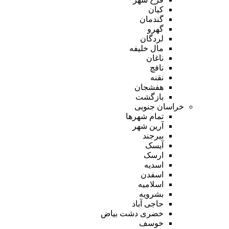
کیان
گندمان
گهرو
لردگان
مال خلیفه
ناغان
نافچ
نقنه
هفشجان
بازگشت
خراسان جنوبی
تمام شهر‌ها
آرین شهر
بیرجند
آیسک
ارسک
اسدیه
اسفدن
اسلامیه
بشرویه
حاجی آباد
خضری دشت بیاض
خوسف