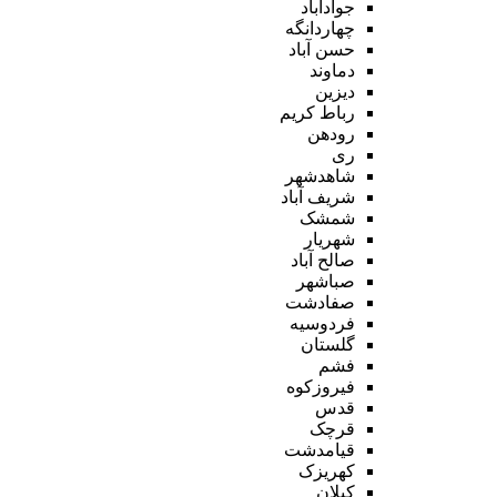
جوادآباد
چهاردانگه
حسن آباد
دماوند
دیزین
رباط کریم
رودهن
ری
شاهدشهر
شریف آباد
شمشک
شهریار
صالح آباد
صباشهر
صفادشت
فردوسیه
گلستان
فشم
فیروزکوه
قدس
قرچک
قیامدشت
کهریزک
کیلان