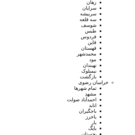
زهان
سرایان
سربیشه
سه قلعه
شوسف
طبس
فردوس
قاین
قهستان
محمدشهر
مود
نهبندان
نیمبلوک
بازگشت
خراسان رضوی
تمام شهر‌ها
مشهد
احمدآباد صولت
انابد
باجگیران
باخرز
بار
بایگ
بجستان