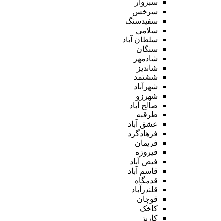
سبزوار
سرخس
سفیدسنگ
سلامی
سلطان آباد
سنگان
شادمهر
شاندیز
ششتمد
شهرآباد
شهرزو
صالح آباد
طرقبه
عشق آباد
فرهادگرد
فریمان
فیروزه
فیض آباد
قاسم آباد
قدمگاه
قلندرآباد
قوچان
کاخک
کاریز