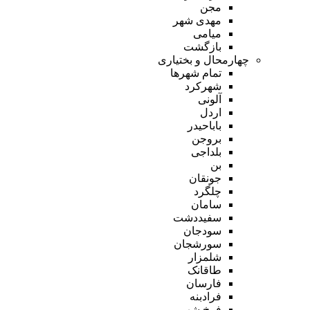
مجن
مهدی شهر
میامی
بازگشت
چهارمحال و بختیاری
تمام شهر‌ها
شهرکرد
آلونی
اردل
باباحیدر
بروجن
بلداجی
بن
جونقان
چلگرد
سامان
سفیددشت
سودجان
سورشجان
شلمزار
طاقانک
فارسان
فرادبنه
فرخ شهر