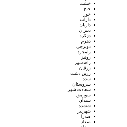
خشت
خنج
خور
داراب
داریان
دبیران
دژکرد
دهرم
دوبرجی
رامجرد
رونیز
زاهدشهر
زرقان
زرین دشت
سده
سروستان
سعادت شهر
سورمق
سیدان
ششده
شهرپیر
صدرا
صغاد