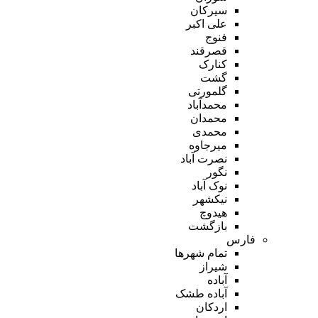
سیرکان
علی اکبر
فنوج
قصرقند
کنارک
گشت
گلمورتی
محمدآباد
محمدان
محمدی
میرجاوه
نصرت آباد
نگور
نوک آباد
نیکشهر
هیدوچ
بازگشت
فارس
تمام شهر‌ها
شیراز
آباده
آباده طشک
اردکان