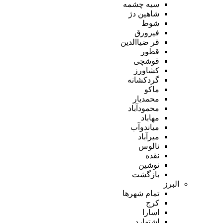
سیه چشمه
شاهین دژ
شوط
فیرورق
قر ضیاالدین
قطور
قوشچی
کشاورز
گردکشانه
ماکو
محمدیار
محمودآباد
مهاباد
میاندوآب
میرآباد
نالوس
نقده
نوشین
بازگشت
البرز
تمام شهر‌ها
کرج
اسارا
اشتهارد