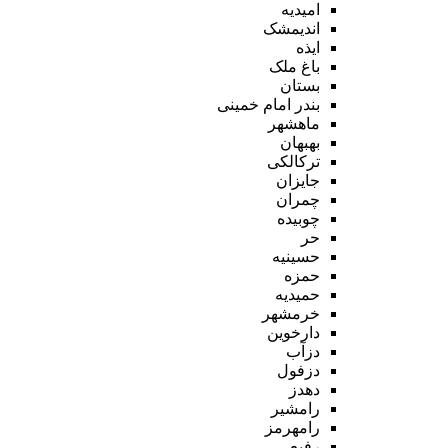
امیدیه
اندیمشک
ایذه
باغ ملک
بستان
بندر امام خمینی
ماهشهر
بهبهان
ترکالکی
جایزان
چمران
چوبیده
حر
حسینیه
حمزه
حمیدیه
خرمشهر
دارخوین
دزآب
دزفول
دهدز
رامشیر
رامهرمز
رفیع