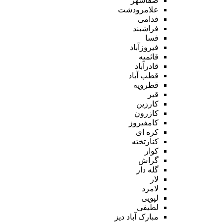
صفاشهر
علامرودشت
فدامی
فراشبند
فسا
فیروزآباد
قائمیه
قادرآباد
قطب آباد
قطرویه
قیر
کارزین
کازرون
کامفیروز
کره ای
کنارتخته
کوار
گراش
گله دار
لار
لامرد
لپویی
لطیفی
مبارک آباد دیز