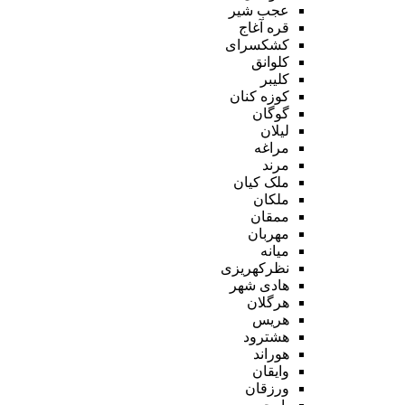
عجب شیر
قره آغاج
کشکسرای
کلوانق
کلیبر
کوزه کنان
گوگان
لیلان
مراغه
مرند
ملک کیان
ملکان
ممقان
مهربان
میانه
نظرکهریزی
هادی شهر
هرگلان
هریس
هشترود
هوراند
وایقان
ورزقان