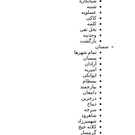
شبانکاره
شنبه
عسلویه
کاکی
کلمه
نخل تقی
وحدتیه
بازگشت
سمنان
تمام شهر‌ها
سمنان
آرادان
امیریه
ایوانکی
بسطام
بیارجمند
دامغان
درجزین
دیباج
سرخه
شاهرود
شهمیرزاد
کلاته خیج
گرمسار