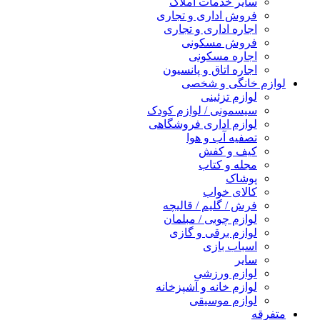
سایر خدمات املاک
فروش اداری و تجاری
اجاره اداری و تجاری
فروش مسکونی
اجاره مسکونی
اجاره اتاق و پانسیون
لوازم خانگی و شخصی
لوازم تزئینی
سیسمونی / لوازم کودک
لوازم اداری فروشگاهی
تصفیه آب و هوا
کیف و کفش
مجله و کتاب
پوشاک
کالای خواب
فرش / گلیم / قالیچه
لوازم چوبی / مبلمان
لوازم برقی و گازی
اسباب بازی
سایر
لوازم ورزشی
لوازم خانه و آشپزخانه
لوازم موسیقی
متفرقه