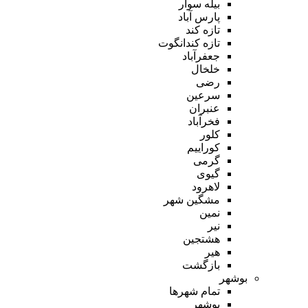
بیله سوار
پارس آباد
تازه کند
تازه کندانگوت
جعفرآباد
خلخال
رضی
سرعین
عنبران
فخرآباد
کلور
کوراییم
گرمی
گیوی
لاهرود
مشگین شهر
نمین
نیر
هشتجین
هیر
بازگشت
بوشهر
تمام شهر‌ها
بوشهر