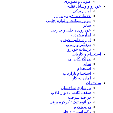
صوتی و تصویری
خودرو و وسایل نقلیه
لوازم یدکی
خدمات ماشین و موتور
موتورسیکلت و لوازم جانبی
سایر
خودروی داخلی و خارجی
اجاره خودرو
لوازم جانبی خودرو
دزدگیر و ردیاب
تزئینات خودرو
استخدام و کاریابی
مراکز کاریابی
سایر
استخدام
استخدام بازاریاب
آماده به کار
ساختمان
بازسازی ساختمان
سقف کاذب / دیوار کاذب
در ضد سرقت
در اتوماتیک / کرکره برقی
در و پنجره
دکوراسیون داخلی