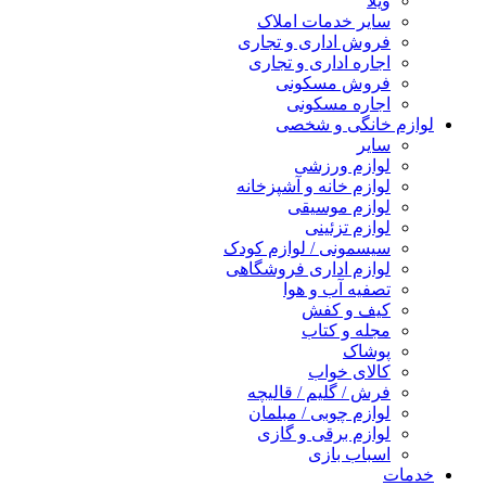
ویلا
سایر خدمات املاک
فروش اداری و تجاری
اجاره اداری و تجاری
فروش مسکونی
اجاره مسکونی
لوازم خانگی و شخصی
سایر
لوازم ورزشی
لوازم خانه و آشپزخانه
لوازم موسیقی
لوازم تزئینی
سیسمونی / لوازم کودک
لوازم اداری فروشگاهی
تصفیه آب و هوا
کیف و کفش
مجله و کتاب
پوشاک
کالای خواب
فرش / گلیم / قالیچه
لوازم چوبی / مبلمان
لوازم برقی و گازی
اسباب بازی
خدمات