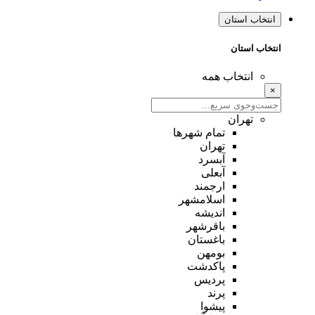
انتخاب استان
انتخاب استان
انتخاب همه
×
تهران
تمام شهر‌ها
تهران
آبسرد
آبعلی
ارجمند
اسلامشهر
اندیشه
باقرشهر
باغستان
بومهن
پاکدشت
پردیس
پرند
پیشوا