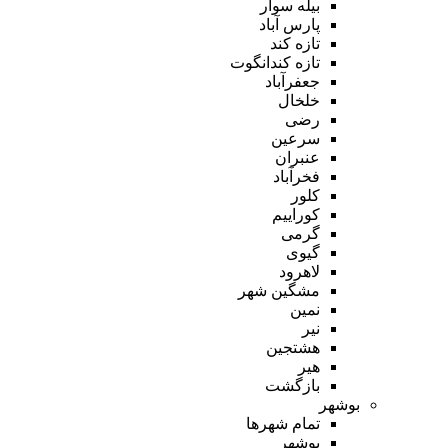
بیله سوار
پارس آباد
تازه کند
تازه کندانگوت
جعفرآباد
خلخال
رضی
سرعین
عنبران
فخرآباد
کلور
کوراییم
گرمی
گیوی
لاهرود
مشگین شهر
نمین
نیر
هشتجین
هیر
بازگشت
بوشهر
تمام شهر‌ها
بوشهر