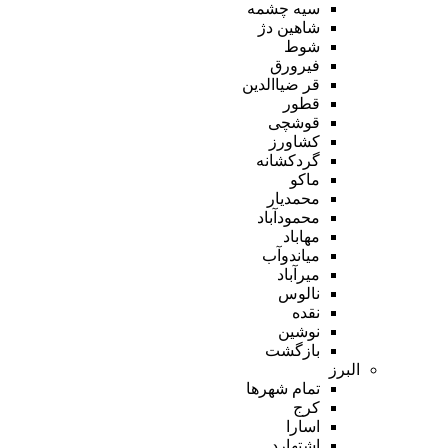
سیه چشمه
شاهین دژ
شوط
فیرورق
قر ضیاالدین
قطور
قوشچی
کشاورز
گردکشانه
ماکو
محمدیار
محمودآباد
مهاباد
میاندوآب
میرآباد
نالوس
نقده
نوشین
بازگشت
البرز
تمام شهر‌ها
کرج
اسارا
اشتهارد