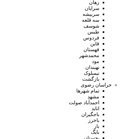
زهان
سرایان
سربیشه
سه قلعه
شوسف
طبس
فردوس
قاین
قهستان
محمدشهر
مود
نهبندان
نیمبلوک
بازگشت
خراسان رضوی
تمام شهر‌ها
مشهد
احمدآباد صولت
انابد
باجگیران
باخرز
بار
بایگ
بجستان