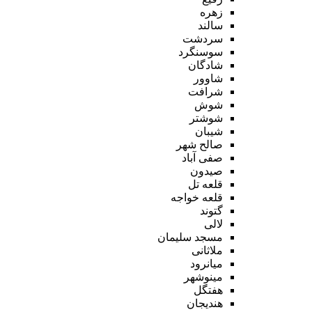
زهره
سالند
سردشت
سوسنگرد
شادگان
شاوور
شرافت
شوش
شوشتر
شیبان
صالح شهر
صفی آباد
صیدون
قلعه تل
قلعه خواجه
گتوند
لالی
مسجد سلیمان
ملاثانی
میانرود
مینوشهر
هفتگل
هندیجان