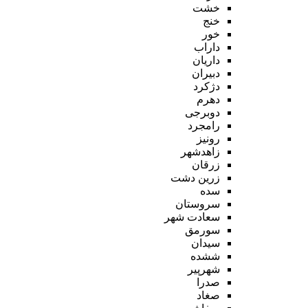
خشت
خنج
خور
داراب
داریان
دبیران
دژکرد
دهرم
دوبرجی
رامجرد
رونیز
زاهدشهر
زرقان
زرین دشت
سده
سروستان
سعادت شهر
سورمق
سیدان
ششده
شهرپیر
صدرا
صغاد