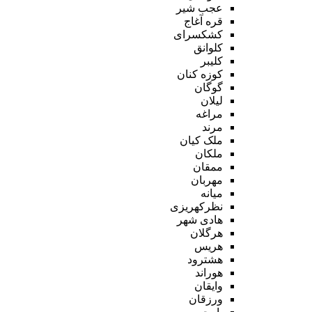
عجب شیر
قره آغاج
کشکسرای
کلوانق
کلیبر
کوزه کنان
گوگان
لیلان
مراغه
مرند
ملک کیان
ملکان
ممقان
مهربان
میانه
نظرکهریزی
هادی شهر
هرگلان
هریس
هشترود
هوراند
وایقان
ورزقان