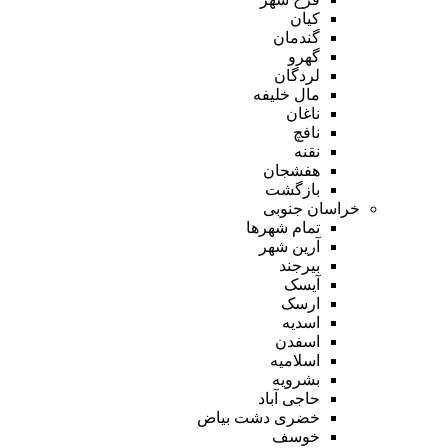
کیان
گندمان
گهرو
لردگان
مال خلیفه
ناغان
نافچ
نقنه
هفشجان
بازگشت
خراسان جنوبی
تمام شهر‌ها
آرین شهر
بیرجند
آیسک
ارسک
اسدیه
اسفدن
اسلامیه
بشرویه
حاجی آباد
خضری دشت بیاض
خوسف