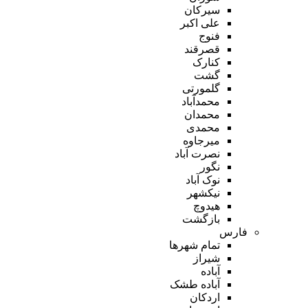
سیرکان
علی اکبر
فنوج
قصرقند
کنارک
گشت
گلمورتی
محمدآباد
محمدان
محمدی
میرجاوه
نصرت آباد
نگور
نوک آباد
نیکشهر
هیدوچ
بازگشت
فارس
تمام شهر‌ها
شیراز
آباده
آباده طشک
اردکان