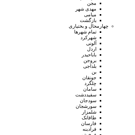
مجن
مهدی شهر
میامی
بازگشت
چهارمحال و بختیاری
تمام شهر‌ها
شهرکرد
آلونی
اردل
باباحیدر
بروجن
بلداجی
بن
جونقان
چلگرد
سامان
سفیددشت
سودجان
سورشجان
شلمزار
طاقانک
فارسان
فرادبنه
فرخ شهر