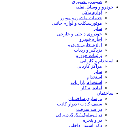
صوتی و تصویری
خودرو و وسایل نقلیه
لوازم یدکی
خدمات ماشین و موتور
موتورسیکلت و لوازم جانبی
سایر
خودروی داخلی و خارجی
اجاره خودرو
لوازم جانبی خودرو
دزدگیر و ردیاب
تزئینات خودرو
استخدام و کاریابی
مراکز کاریابی
سایر
استخدام
استخدام بازاریاب
آماده به کار
ساختمان
بازسازی ساختمان
سقف کاذب / دیوار کاذب
در ضد سرقت
در اتوماتیک / کرکره برقی
در و پنجره
دکوراسیون داخلی