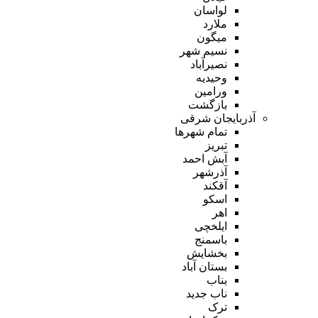
لواسان
ملارد
میگون
نسیم شهر
نصیرآباد
وحیدیه
ورامین
بازگشت
آذربایجان شرقی
تمام شهر‌ها
تبریز
آبش احمد
آذرشهر
آقکند
اسکو
اهر
ایلخچی
باسمنج
بخشایش
بستان آباد
بناب
ناب جدید
ترک