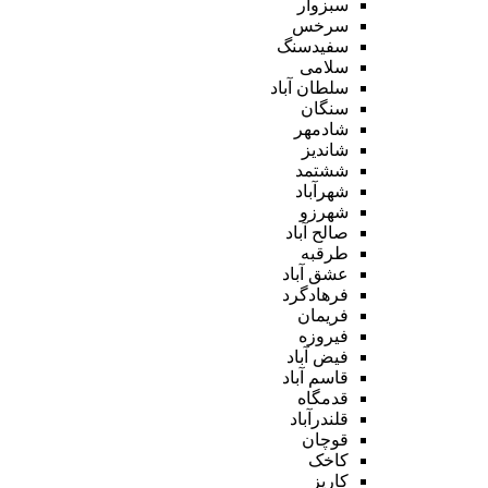
سبزوار
سرخس
سفیدسنگ
سلامی
سلطان آباد
سنگان
شادمهر
شاندیز
ششتمد
شهرآباد
شهرزو
صالح آباد
طرقبه
عشق آباد
فرهادگرد
فریمان
فیروزه
فیض آباد
قاسم آباد
قدمگاه
قلندرآباد
قوچان
کاخک
کاریز