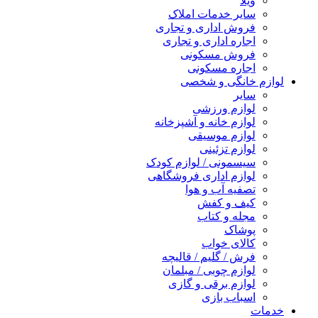
ویلا
سایر خدمات املاک
فروش اداری و تجاری
اجاره اداری و تجاری
فروش مسکونی
اجاره مسکونی
لوازم خانگی و شخصی
سایر
لوازم ورزشی
لوازم خانه و آشپزخانه
لوازم موسیقی
لوازم تزئینی
سیسمونی / لوازم کودک
لوازم اداری فروشگاهی
تصفیه آب و هوا
کیف و کفش
مجله و کتاب
پوشاک
کالای خواب
فرش / گلیم / قالیچه
لوازم چوبی / مبلمان
لوازم برقی و گازی
اسباب بازی
خدمات