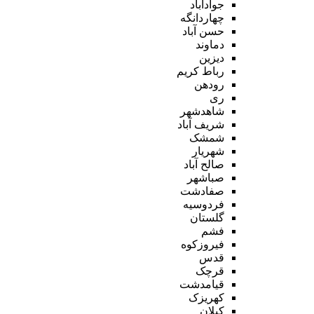
جوادآباد
چهاردانگه
حسن آباد
دماوند
دیزین
رباط کریم
رودهن
ری
شاهدشهر
شریف آباد
شمشک
شهریار
صالح آباد
صباشهر
صفادشت
فردوسیه
گلستان
فشم
فیروزکوه
قدس
قرچک
قیامدشت
کهریزک
کیلان