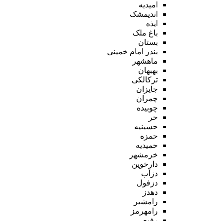
امیدیه
اندیمشک
ایذه
باغ ملک
بستان
بندر امام خمینی
ماهشهر
بهبهان
ترکالکی
جایزان
چمران
چوبیده
حر
حسینیه
حمزه
حمیدیه
خرمشهر
دارخوین
دزآب
دزفول
دهدز
رامشیر
رامهرمز
رفیع