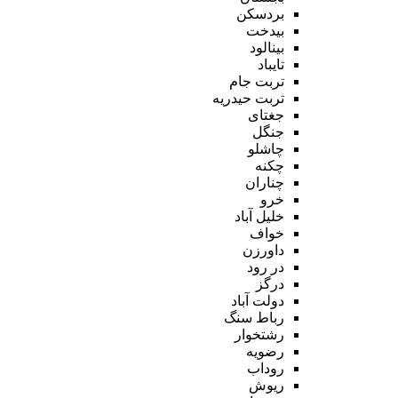
بردسکن
بیدخت
بینالود
تایباد
تربت جام
تربت حیدریه
جغتای
جنگل
چاشلو
چکنه
چناران
خرو
خلیل آباد
خواف
داورزن
در رود
درگز
دولت آباد
رباط سنگ
رشتخوار
رضویه
روداب
ریوش