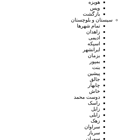
هویزه
ویس
بازگشت
سیستان و بلوچستان
تمام شهر‌ها
زاهدان
ادیمی
اسپکه
ایرانشهر
بزمان
بمپور
بنت
پیشین
جالق
چابهار
خاش
دوست محمد
راسک
زابل
زابلی
زهک
سراوان
سرباز
سوران