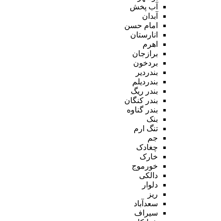
آب پخش
آبدان
امام حسن
انارستان
اهرم
برازجان
بردخون
بندردیر
بندردیلم
بندر ریگ
بندر کنگان
بندر گناوه
بنک
تنگ ارم
جم
چغادک
خارک
خورموج
دالکی
دلوار
ریز
سعدآباد
سیراف