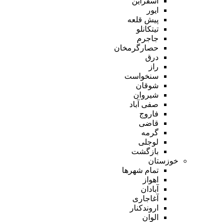
اسفراین
ایور
پیش قلعه
تیتکانلو
جاجرم
حصارگرمخان
درق
راز
سنخواست
شوقان
شیروان
صفی آباد
فاروج
قاضی
گرمه
لوجلی
بازگشت
خوزستان
تمام شهر‌ها
اهواز
آبادان
آغاجاری
اروندکنار
الوان