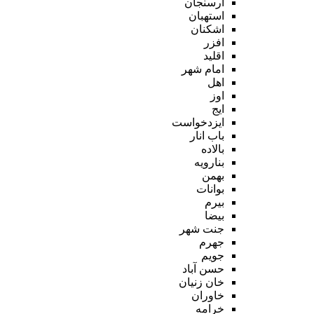
ارسنجان
استهبان
اشکنان
افزر
اقلید
امام شهر
اهل
اوز
ایج
ایزدخواست
باب انار
بالاده
بنارویه
بهمن
بوانات
بیرم
بیضا
جنت شهر
جهرم
جویم
حسن آباد
خان زنیان
خاوران
خرامه