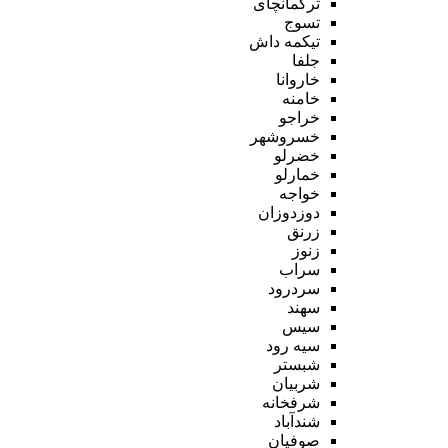
ترکمانچای
تسوج
تیکمه داش
جلفا
خاروانا
خامنه
خراجو
خسروشهر
خضرلو
خمارلو
خواجه
دوزدوزان
زرنق
زنوز
سراب
سردرود
سهند
سیس
سیه رود
شبستر
شربیان
شرفخانه
شندآباد
صوفیان