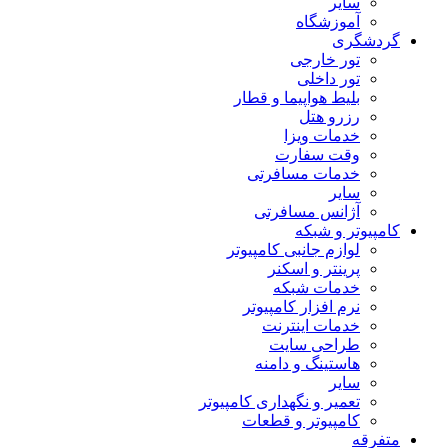
سایر
آموزشگاه
گردشگری
تور خارجی
تور داخلی
بلیط هواپیما و قطار
رزرو هتل
خدمات ویزا
وقت سفارت
خدمات مسافرتی
سایر
آژانس مسافرتی
کامپیوتر و شبکه
لوازم جانبی کامپیوتر
پرینتر و اسکنر
خدمات شبکه
نرم افزار کامپیوتر
خدمات اینترنت
طراحی سایت
هاستینگ و دامنه
سایر
تعمیر و نگهداری کامپیوتر
کامپیوتر و قطعات
متفرقه