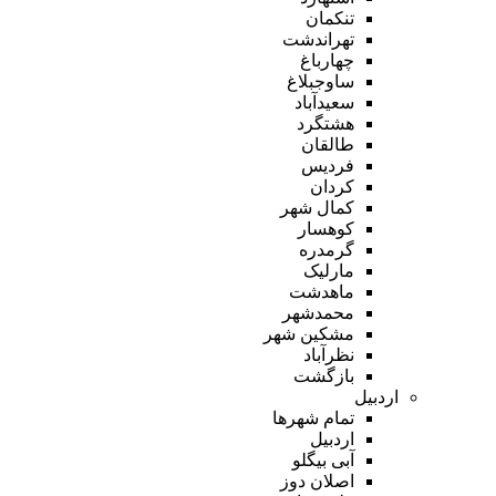
تنکمان
تهراندشت
چهارباغ
ساوجبلاغ
سعیدآباد
هشتگرد
طالقان
فردیس
کردان
کمال شهر
کوهسار
گرمدره
مارلیک
ماهدشت
محمدشهر
مشکین شهر
نظرآباد
بازگشت
اردبیل
تمام شهر‌ها
اردبیل
آبی بیگلو
اصلان دوز