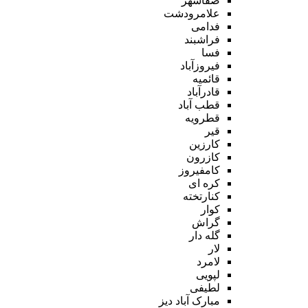
صفاشهر
علامرودشت
فدامی
فراشبند
فسا
فیروزآباد
قائمیه
قادرآباد
قطب آباد
قطرویه
قیر
کارزین
کازرون
کامفیروز
کره ای
کنارتخته
کوار
گراش
گله دار
لار
لامرد
لپویی
لطیفی
مبارک آباد دیز