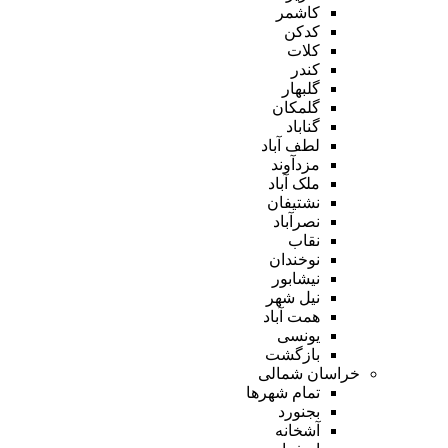
کاشمر
کدکن
کلات
کندر
گلبهار
گلمکان
گناباد
لطف آباد
مزدآوند
ملک آباد
نشتیفان
نصرآباد
نقاب
نوخندان
نیشابور
نیل شهر
همت آباد
یونسی
بازگشت
خراسان شمالی
تمام شهر‌ها
بجنورد
آشخانه