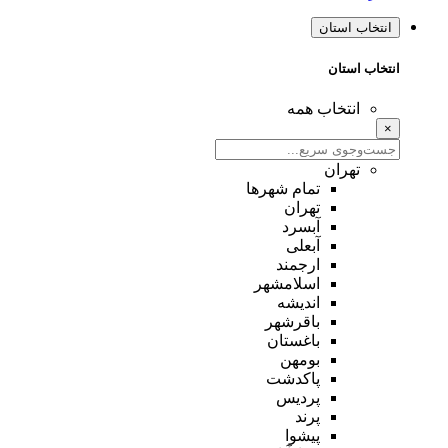
انتخاب استان
انتخاب استان
انتخاب همه
×
تهران
تمام شهر‌ها
تهران
آبسرد
آبعلی
ارجمند
اسلامشهر
اندیشه
باقرشهر
باغستان
بومهن
پاکدشت
پردیس
پرند
پیشوا