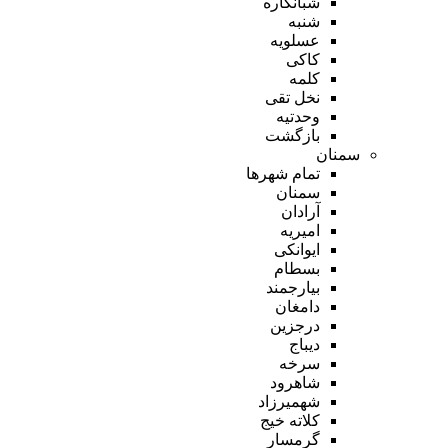
شبانکاره
شنبه
عسلویه
کاکی
کلمه
نخل تقی
وحدتیه
بازگشت
سمنان
تمام شهر‌ها
سمنان
آرادان
امیریه
ایوانکی
بسطام
بیارجمند
دامغان
درجزین
دیباج
سرخه
شاهرود
شهمیرزاد
کلاته خیج
گرمسار