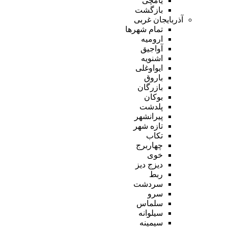
یامچی
بازگشت
آذربایجان غربی
تمام شهر‌ها
ارومیه
آواجیق
اشنویه
ایواوغلی
باروق
بازرگان
بوکان
پلدشت
پیرانشهر
تازه شهر
تکاب
چهاربرج
خوی
دیزج دیز
ربط
سردشت
سرو
سلماس
سیلوانه
سیمینه