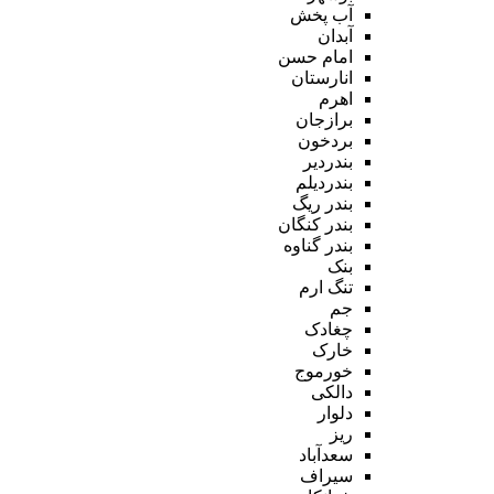
آب پخش
آبدان
امام حسن
انارستان
اهرم
برازجان
بردخون
بندردیر
بندردیلم
بندر ریگ
بندر کنگان
بندر گناوه
بنک
تنگ ارم
جم
چغادک
خارک
خورموج
دالکی
دلوار
ریز
سعدآباد
سیراف