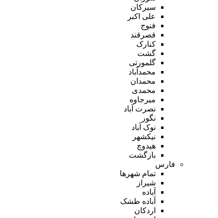
سیرکان
علی اکبر
فنوج
قصرقند
کنارک
گشت
گلمورتی
محمدآباد
محمدان
محمدی
میرجاوه
نصرت آباد
نگور
نوک آباد
نیکشهر
هیدوچ
بازگشت
فارس
تمام شهر‌ها
شیراز
آباده
آباده طشک
اردکان