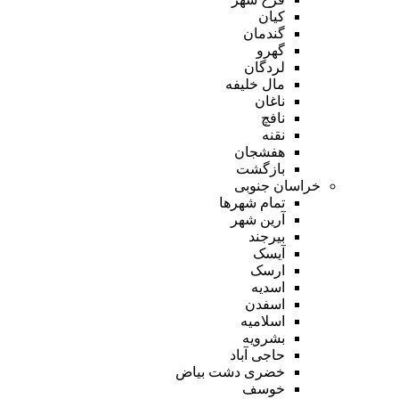
کیان
گندمان
گهرو
لردگان
مال خلیفه
ناغان
نافچ
نقنه
هفشجان
بازگشت
خراسان جنوبی
تمام شهر‌ها
آرین شهر
بیرجند
آیسک
ارسک
اسدیه
اسفدن
اسلامیه
بشرویه
حاجی آباد
خضری دشت بیاض
خوسف