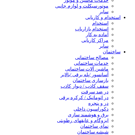
خدمات ماشین و موتور
موتورسیکلت و لوازم جانبی
سایر
استخدام و کاریابی
استخدام
استخدام بازاریاب
آماده به کار
مراکز کاریابی
سایر
ساختمان
مصالح ساختمانی
خدمات ساختمانی
ماشین آلات ساختمانی
آسانسور /پله برقی /بالابر
بازسازی ساختمان
سقف کاذب / دیوار کاذب
در ضد سرقت
در اتوماتیک / کرکره برقی
در و پنجره
دکوراسیون داخلی
برق و هوشمند سازی
ایزوگام و عایقهای رطوبتی
نمای ساختمان
شیشه ساختمان