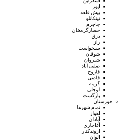
اسفراین
ایور
پیش قلعه
تیتکانلو
جاجرم
حصارگرمخان
درق
راز
سنخواست
شوقان
شیروان
صفی آباد
فاروج
قاضی
گرمه
لوجلی
بازگشت
خوزستان
تمام شهر‌ها
اهواز
آبادان
آغاجاری
اروندکنار
الوان