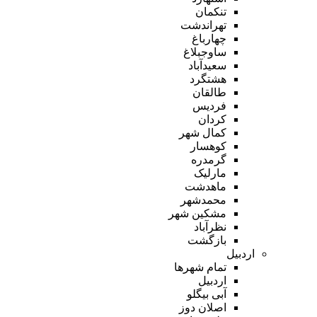
تنکمان
تهراندشت
چهارباغ
ساوجبلاغ
سعیدآباد
هشتگرد
طالقان
فردیس
کردان
کمال شهر
کوهسار
گرمدره
مارلیک
ماهدشت
محمدشهر
مشکین شهر
نظرآباد
بازگشت
اردبیل
تمام شهر‌ها
اردبیل
آبی بیگلو
اصلان دوز