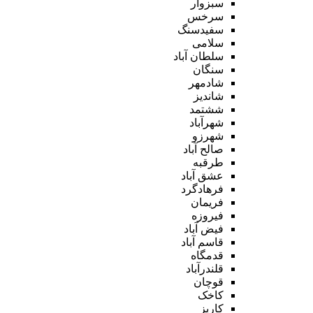
سبزوار
سرخس
سفیدسنگ
سلامی
سلطان آباد
سنگان
شادمهر
شاندیز
ششتمد
شهرآباد
شهرزو
صالح آباد
طرقبه
عشق آباد
فرهادگرد
فریمان
فیروزه
فیض آباد
قاسم آباد
قدمگاه
قلندرآباد
قوچان
کاخک
کاریز