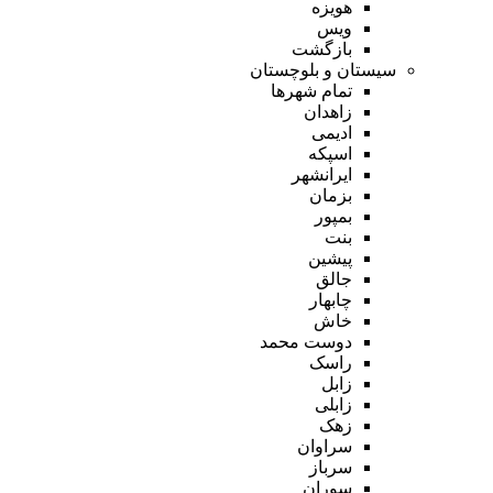
هویزه
ویس
بازگشت
سیستان و بلوچستان
تمام شهر‌ها
زاهدان
ادیمی
اسپکه
ایرانشهر
بزمان
بمپور
بنت
پیشین
جالق
چابهار
خاش
دوست محمد
راسک
زابل
زابلی
زهک
سراوان
سرباز
سوران