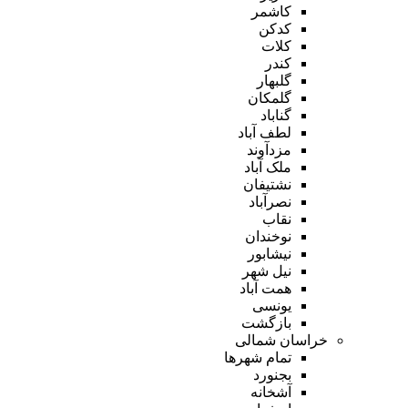
کاشمر
کدکن
کلات
کندر
گلبهار
گلمکان
گناباد
لطف آباد
مزدآوند
ملک آباد
نشتیفان
نصرآباد
نقاب
نوخندان
نیشابور
نیل شهر
همت آباد
یونسی
بازگشت
خراسان شمالی
تمام شهر‌ها
بجنورد
آشخانه