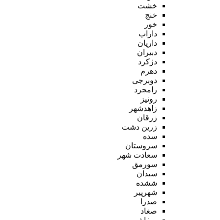
خشت
خنج
خور
داراب
داریان
دبیران
دژکرد
دهرم
دوبرجی
رامجرد
رونیز
زاهدشهر
زرقان
زرین دشت
سده
سروستان
سعادت شهر
سورمق
سیدان
ششده
شهرپیر
صدرا
صغاد