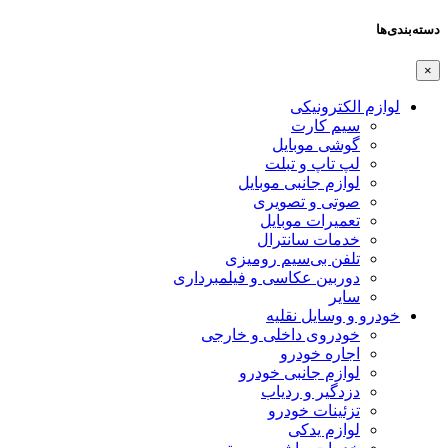
دسته‌بندی‌ها
×
لوازم الکترونیکی
سیم کارت
گوشی موبایل
لپ تاپ و تبلت
لوازم جانبی موبایل
صوتی و تصویری
تعمیرات موبایل
خدمات سانترال
تلفن بی‌سیم رومیزی
دوربین عکاسی و فیلمبرداری
سایر
خودرو و وسایل نقلیه
خودروی داخلی و خارجی
اجاره خودرو
لوازم جانبی خودرو
دزدگیر و ردیاب
تزئینات خودرو
لوازم یدکی