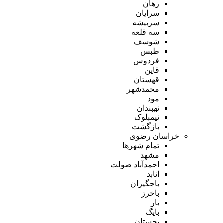
زهان
سرایان
سربیشه
سه قلعه
شوسف
طبس
فردوس
قاین
قهستان
محمدشهر
مود
نهبندان
نیمبلوک
بازگشت
خراسان رضوی
تمام شهر‌ها
مشهد
احمدآباد صولت
انابد
باجگیران
باخرز
بار
بایگ
بجستان