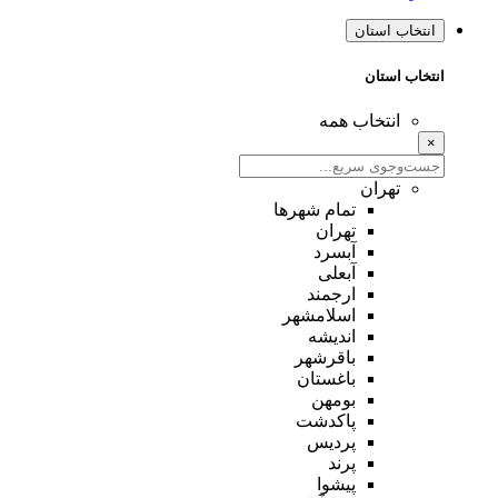
انتخاب استان
انتخاب استان
انتخاب همه
×
تهران
تمام شهر‌ها
تهران
آبسرد
آبعلی
ارجمند
اسلامشهر
اندیشه
باقرشهر
باغستان
بومهن
پاکدشت
پردیس
پرند
پیشوا