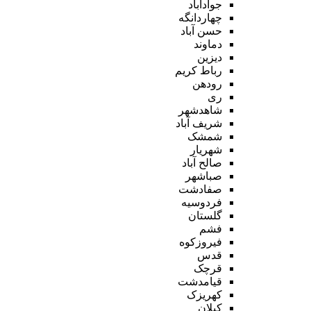
جوادآباد
چهاردانگه
حسن آباد
دماوند
دیزین
رباط کریم
رودهن
ری
شاهدشهر
شریف آباد
شمشک
شهریار
صالح آباد
صباشهر
صفادشت
فردوسیه
گلستان
فشم
فیروزکوه
قدس
قرچک
قیامدشت
کهریزک
کیلان