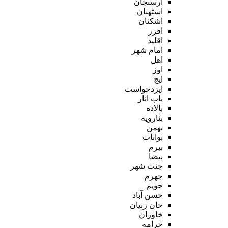
ارسنجان
استهبان
اشکنان
افزر
اقلید
امام شهر
اهل
اوز
ایج
ایزدخواست
باب انار
بالاده
بنارویه
بهمن
بوانات
بیرم
بیضا
جنت شهر
جهرم
جویم
حسن آباد
خان زنیان
خاوران
خرامه