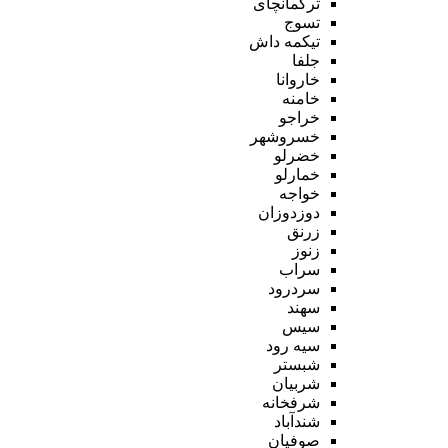
ترکمانچای
تسوج
تیکمه داش
جلفا
خاروانا
خامنه
خراجو
خسروشهر
خضرلو
خمارلو
خواجه
دوزدوزان
زرنق
زنوز
سراب
سردرود
سهند
سیس
سیه رود
شبستر
شربیان
شرفخانه
شندآباد
صوفیان