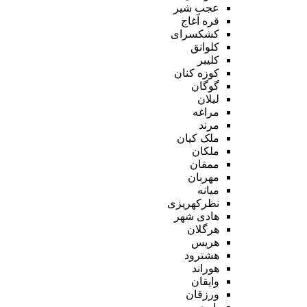
عجب شیر
قره آغاج
کشکسرای
کلوانق
کلیبر
کوزه کنان
گوگان
لیلان
مراغه
مرند
ملک کیان
ملکان
ممقان
مهربان
میانه
نظرکهریزی
هادی شهر
هرگلان
هریس
هشترود
هوراند
وایقان
ورزقان