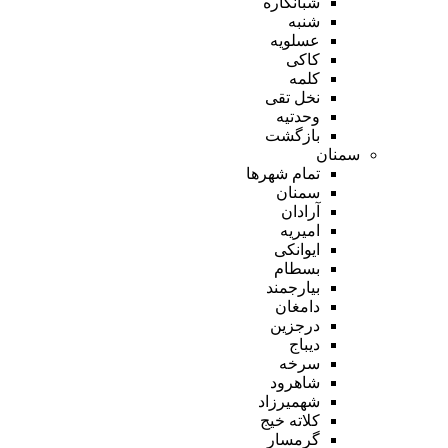
شبانکاره
شنبه
عسلویه
کاکی
کلمه
نخل تقی
وحدتیه
بازگشت
سمنان
تمام شهر‌ها
سمنان
آرادان
امیریه
ایوانکی
بسطام
بیارجمند
دامغان
درجزین
دیباج
سرخه
شاهرود
شهمیرزاد
کلاته خیج
گرمسار