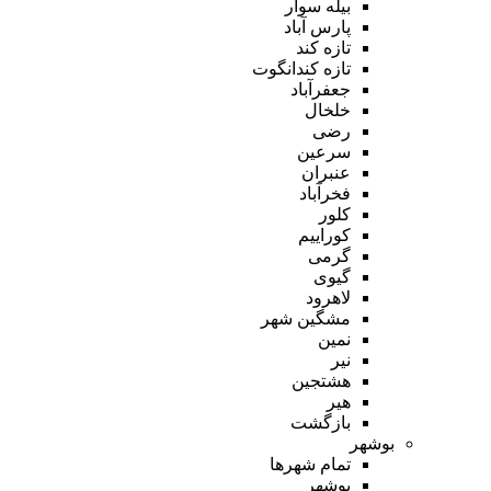
بیله سوار
پارس آباد
تازه کند
تازه کندانگوت
جعفرآباد
خلخال
رضی
سرعین
عنبران
فخرآباد
کلور
کوراییم
گرمی
گیوی
لاهرود
مشگین شهر
نمین
نیر
هشتجین
هیر
بازگشت
بوشهر
تمام شهر‌ها
بوشهر