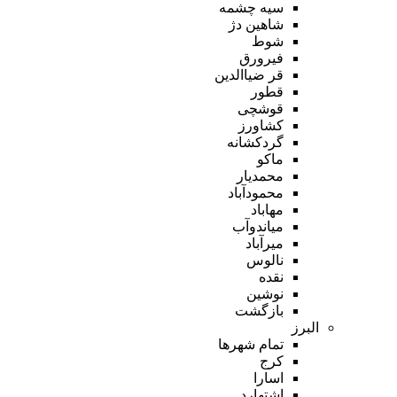
سیه چشمه
شاهین دژ
شوط
فیرورق
قر ضیاالدین
قطور
قوشچی
کشاورز
گردکشانه
ماکو
محمدیار
محمودآباد
مهاباد
میاندوآب
میرآباد
نالوس
نقده
نوشین
بازگشت
البرز
تمام شهر‌ها
کرج
اسارا
اشتهارد