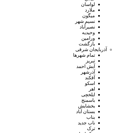
لواسان
ملارد
میگون
نسیم شهر
نصیرآباد
وحیدیه
ورامین
بازگشت
آذربایجان شرقی
تمام شهر‌ها
تبریز
آبش احمد
آذرشهر
آقکند
اسکو
اهر
ایلخچی
باسمنج
بخشایش
بستان آباد
بناب
ناب جدید
ترک