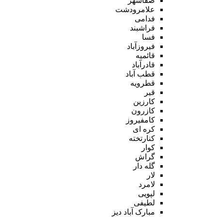
صفاشهر
علامرودشت
فدامی
فراشبند
فسا
فیروزآباد
قائمیه
قادرآباد
قطب آباد
قطرویه
قیر
کارزین
کازرون
کامفیروز
کره ای
کنارتخته
کوار
گراش
گله دار
لار
لامرد
لپویی
لطیفی
مبارک آباد دیز