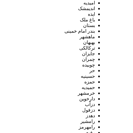
امیدیه
اندیمشک
ایذه
باغ ملک
بستان
بندر امام خمینی
ماهشهر
بهبهان
ترکالکی
جایزان
چمران
چوبیده
حر
حسینیه
حمزه
حمیدیه
خرمشهر
دارخوین
دزآب
دزفول
دهدز
رامشیر
رامهرمز
رفیع