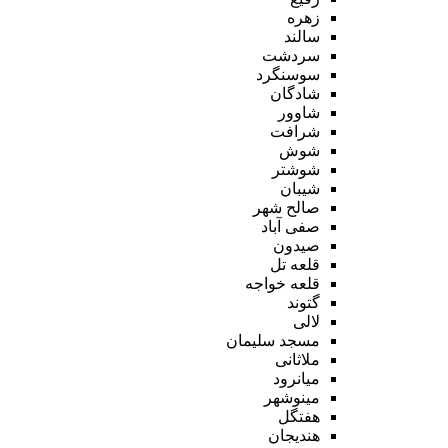
زهره
سالند
سردشت
سوسنگرد
شادگان
شاوور
شرافت
شوش
شوشتر
شیبان
صالح شهر
صفی آباد
صیدون
قلعه تل
قلعه خواجه
گتوند
لالی
مسجد سلیمان
ملاثانی
میانرود
مینوشهر
هفتگل
هندیجان