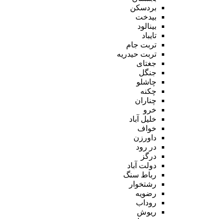
بردسکن
بیدخت
بینالود
تایباد
تربت جام
تربت حیدریه
جغتای
جنگل
چاشلو
چکنه
چناران
خرو
خلیل آباد
خواف
داورزن
در رود
درگز
دولت آباد
رباط سنگ
رشتخوار
رضویه
روداب
ریوش