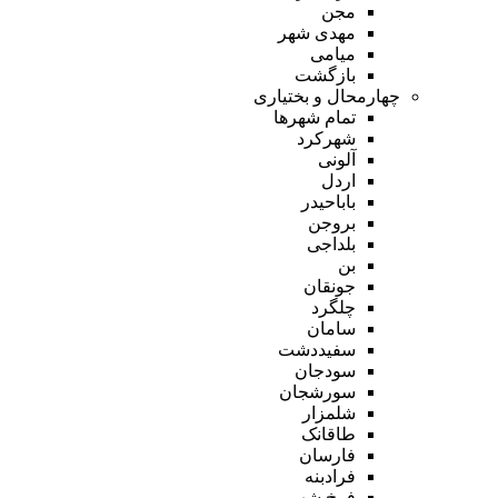
مجن
مهدی شهر
میامی
بازگشت
چهارمحال و بختیاری
تمام شهر‌ها
شهرکرد
آلونی
اردل
باباحیدر
بروجن
بلداجی
بن
جونقان
چلگرد
سامان
سفیددشت
سودجان
سورشجان
شلمزار
طاقانک
فارسان
فرادبنه
فرخ شهر