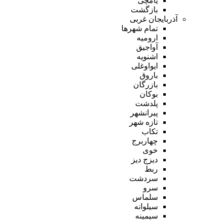
یامچی
بازگشت
آذربایجان غربی
تمام شهر‌ها
ارومیه
آواجیق
اشنویه
ایواوغلی
باروق
بازرگان
بوکان
پلدشت
پیرانشهر
تازه شهر
تکاب
چهاربرج
خوی
دیزج دیز
ربط
سردشت
سرو
سلماس
سیلوانه
سیمینه