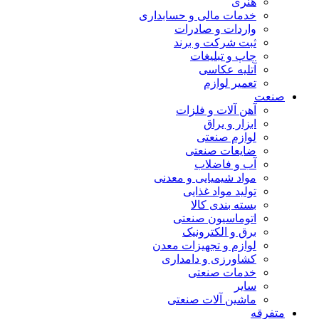
هنری
خدمات مالی و حسابداری
واردات و صادرات
ثبت شرکت و برند
چاپ و تبلیغات
آتلیه عکاسی
تعمیر لوازم
صنعت
آهن آلات و فلزات
ابزار و یراق
لوازم صنعتی
ضایعات صنعتی
آب و فاضلاب
مواد شیمیایی و معدنی
تولید مواد غذایی
بسته بندی کالا
اتوماسیون صنعتی
برق و الکترونیک
لوازم و تجهیزات معدن
کشاورزی و دامداری
خدمات صنعتی
سایر
ماشین آلات صنعتی
متفرقه