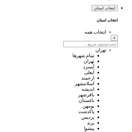
انتخاب استان
انتخاب استان
انتخاب همه
×
تهران
تمام شهر‌ها
تهران
آبسرد
آبعلی
ارجمند
اسلامشهر
اندیشه
باقرشهر
باغستان
بومهن
پاکدشت
پردیس
پرند
پیشوا