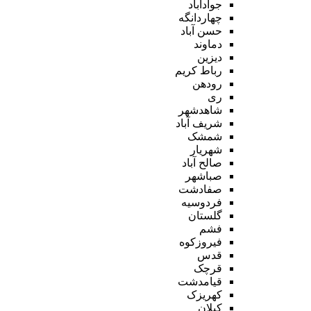
جوادآباد
چهاردانگه
حسن آباد
دماوند
دیزین
رباط کریم
رودهن
ری
شاهدشهر
شریف آباد
شمشک
شهریار
صالح آباد
صباشهر
صفادشت
فردوسیه
گلستان
فشم
فیروزکوه
قدس
قرچک
قیامدشت
کهریزک
کیلان