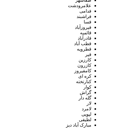
صفاشهر
علامرودشت
فدامی
فراشبند
فسا
فیروزآباد
قائمیه
قادرآباد
قطب آباد
قطرویه
قیر
کارزین
کازرون
کامفیروز
کره ای
کنارتخته
کوار
گراش
گله دار
لار
لامرد
لپویی
لطیفی
مبارک آباد دیز