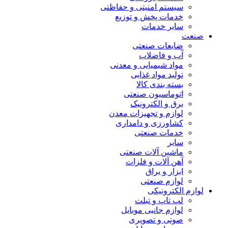
سیستم امنیتی و حفاظتی
خدمات پخش و توزیع
سایر خدمات
صنعت
ضایعات صنعتی
آب و فاضلاب
مواد شیمیایی و معدنی
تولید مواد غذایی
بسته بندی کالا
اتوماسیون صنعتی
برق و الکترونیک
لوازم و تجهیزات معدن
کشاورزی و دامداری
خدمات صنعتی
سایر
ماشین آلات صنعتی
آهن آلات و فلزات
ابزار و یراق
لوازم صنعتی
لوازم الکترونیکی
لپ تاپ و تبلت
لوازم جانبی موبایل
صوتی و تصویری