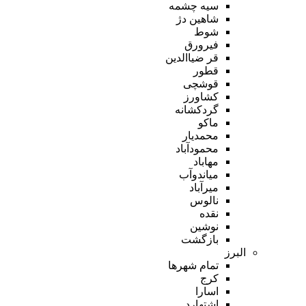
سیه چشمه
شاهین دژ
شوط
فیرورق
قر ضیاالدین
قطور
قوشچی
کشاورز
گردکشانه
ماکو
محمدیار
محمودآباد
مهاباد
میاندوآب
میرآباد
نالوس
نقده
نوشین
بازگشت
البرز
تمام شهر‌ها
کرج
اسارا
اشتهارد