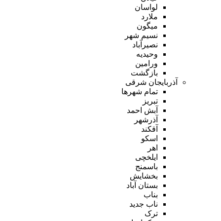
لواسان
ملارد
میگون
نسیم شهر
نصیرآباد
وحیدیه
ورامین
بازگشت
آذربایجان شرقی
تمام شهر‌ها
تبریز
آبش احمد
آذرشهر
آقکند
اسکو
اهر
ایلخچی
باسمنج
بخشایش
بستان آباد
بناب
ناب جدید
ترک