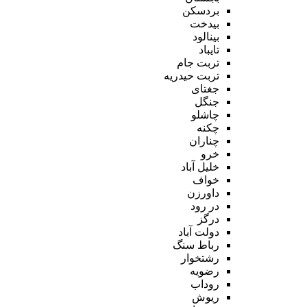
بردسکن
بیدخت
بینالود
تایباد
تربت جام
تربت حیدریه
جغتای
جنگل
چاشلو
چکنه
چناران
خرو
خلیل آباد
خواف
داورزن
در رود
درگز
دولت آباد
رباط سنگ
رشتخوار
رضویه
روداب
ریوش