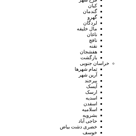
کیان
گندمان
گهرو
لردگان
مال خلیفه
ناغان
نافچ
نقنه
هفشجان
بازگشت
خراسان جنوبی
تمام شهر‌ها
آرین شهر
بیرجند
آیسک
ارسک
اسدیه
اسفدن
اسلامیه
بشرویه
حاجی آباد
خضری دشت بیاض
خوسف