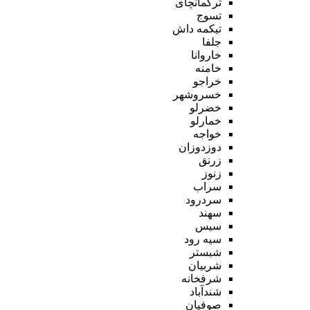
ترکمانچای
تسوج
تیکمه داش
جلفا
خاروانا
خامنه
خراجو
خسروشهر
خضرلو
خمارلو
خواجه
دوزدوزان
زرنق
زنوز
سراب
سردرود
سهند
سیس
سیه رود
شبستر
شربیان
شرفخانه
شندآباد
صوفیان