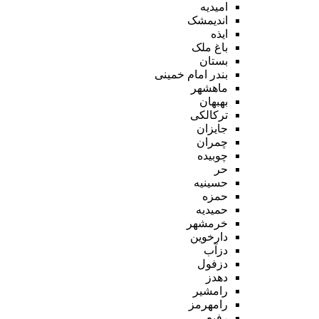
امیدیه
اندیمشک
ایذه
باغ ملک
بستان
بندر امام خمینی
ماهشهر
بهبهان
ترکالکی
جایزان
چمران
چوبیده
حر
حسینیه
حمزه
حمیدیه
خرمشهر
دارخوین
دزآب
دزفول
دهدز
رامشیر
رامهرمز
رفیع