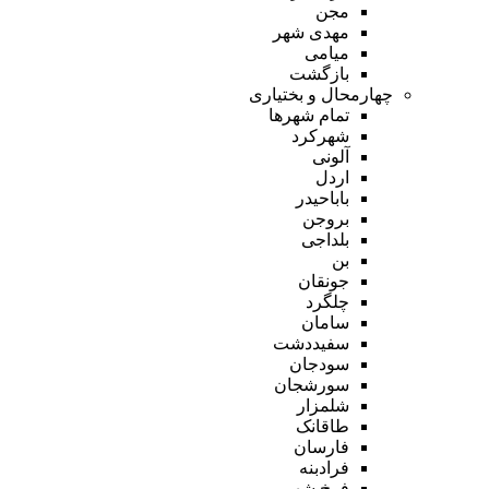
مجن
مهدی شهر
میامی
بازگشت
چهارمحال و بختیاری
تمام شهر‌ها
شهرکرد
آلونی
اردل
باباحیدر
بروجن
بلداجی
بن
جونقان
چلگرد
سامان
سفیددشت
سودجان
سورشجان
شلمزار
طاقانک
فارسان
فرادبنه
فرخ شهر