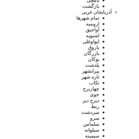
یامچی
بازگشت
آذربایجان غربی
تمام شهر‌ها
ارومیه
آواجیق
اشنویه
ایواوغلی
باروق
بازرگان
بوکان
پلدشت
پیرانشهر
تازه شهر
تکاب
چهاربرج
خوی
دیزج دیز
ربط
سردشت
سرو
سلماس
سیلوانه
سیمینه