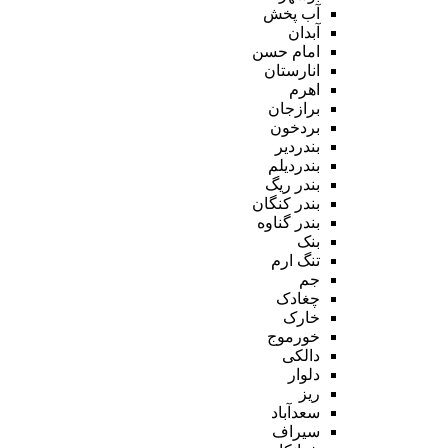
آب پخش
آبدان
امام حسن
انارستان
اهرم
برازجان
بردخون
بندردیر
بندردیلم
بندر ریگ
بندر کنگان
بندر گناوه
بنک
تنگ ارم
جم
چغادک
خارک
خورموج
دالکی
دلوار
ریز
سعدآباد
سیراف