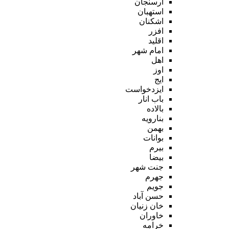
ارسنجان
استهبان
اشکنان
افزر
اقلید
امام شهر
اهل
اوز
ایج
ایزدخواست
باب انار
بالاده
بنارویه
بهمن
بوانات
بیرم
بیضا
جنت شهر
جهرم
جویم
حسن آباد
خان زنیان
خاوران
خرامه