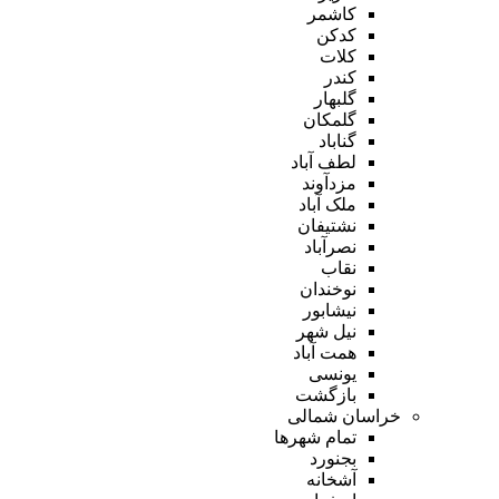
کاشمر
کدکن
کلات
کندر
گلبهار
گلمکان
گناباد
لطف آباد
مزدآوند
ملک آباد
نشتیفان
نصرآباد
نقاب
نوخندان
نیشابور
نیل شهر
همت آباد
یونسی
بازگشت
خراسان شمالی
تمام شهر‌ها
بجنورد
آشخانه