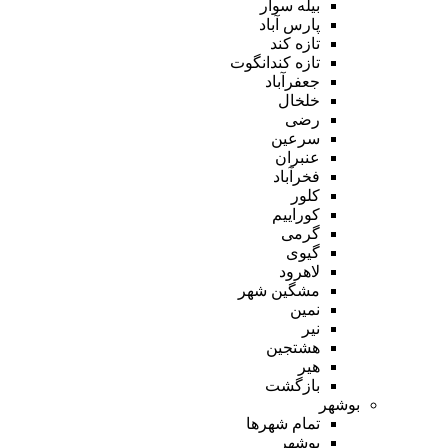
بیله سوار
پارس آباد
تازه کند
تازه کندانگوت
جعفرآباد
خلخال
رضی
سرعین
عنبران
فخرآباد
کلور
کوراییم
گرمی
گیوی
لاهرود
مشگین شهر
نمین
نیر
هشتجین
هیر
بازگشت
بوشهر
تمام شهر‌ها
بوشهر