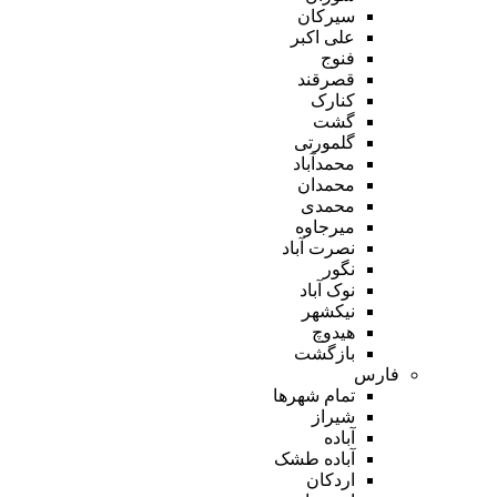
سیرکان
علی اکبر
فنوج
قصرقند
کنارک
گشت
گلمورتی
محمدآباد
محمدان
محمدی
میرجاوه
نصرت آباد
نگور
نوک آباد
نیکشهر
هیدوچ
بازگشت
فارس
تمام شهر‌ها
شیراز
آباده
آباده طشک
اردکان