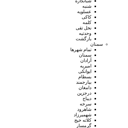
شبانکاره
شنبه
عسلویه
کاکی
کلمه
نخل تقی
وحدتیه
بازگشت
سمنان
تمام شهر‌ها
سمنان
آرادان
امیریه
ایوانکی
بسطام
بیارجمند
دامغان
درجزین
دیباج
سرخه
شاهرود
شهمیرزاد
کلاته خیج
گرمسار