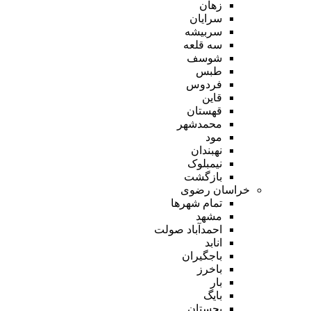
زهان
سرایان
سربیشه
سه قلعه
شوسف
طبس
فردوس
قاین
قهستان
محمدشهر
مود
نهبندان
نیمبلوک
بازگشت
خراسان رضوی
تمام شهر‌ها
مشهد
احمدآباد صولت
انابد
باجگیران
باخرز
بار
بایگ
بجستان