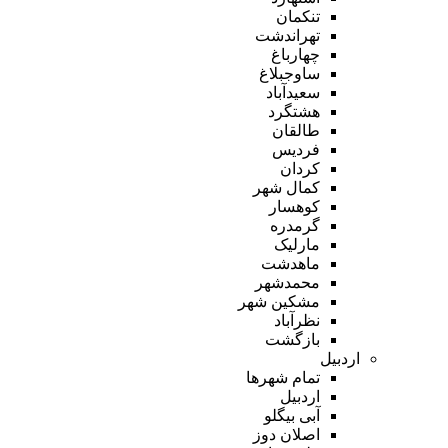
تنکمان
تهراندشت
چهارباغ
ساوجبلاغ
سعیدآباد
هشتگرد
طالقان
فردیس
کردان
کمال شهر
کوهسار
گرمدره
مارلیک
ماهدشت
محمدشهر
مشکین شهر
نظرآباد
بازگشت
اردبیل
تمام شهر‌ها
اردبیل
آبی بیگلو
اصلان دوز