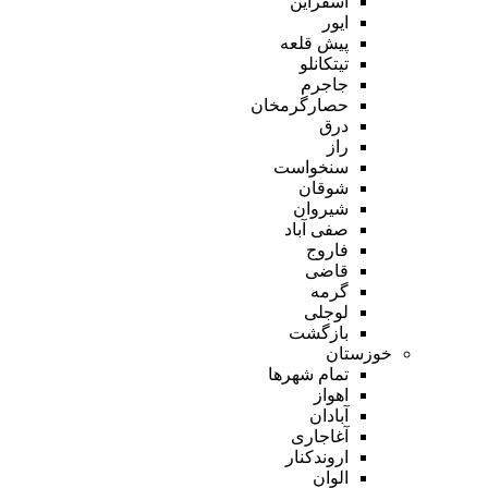
اسفراین
ایور
پیش قلعه
تیتکانلو
جاجرم
حصارگرمخان
درق
راز
سنخواست
شوقان
شیروان
صفی آباد
فاروج
قاضی
گرمه
لوجلی
بازگشت
خوزستان
تمام شهر‌ها
اهواز
آبادان
آغاجاری
اروندکنار
الوان