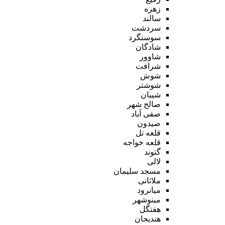
زهره
سالند
سردشت
سوسنگرد
شادگان
شاوور
شرافت
شوش
شوشتر
شیبان
صالح شهر
صفی آباد
صیدون
قلعه تل
قلعه خواجه
گتوند
لالی
مسجد سلیمان
ملاثانی
میانرود
مینوشهر
هفتگل
هندیجان