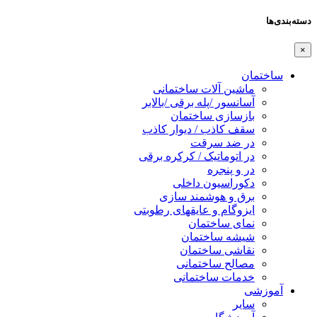
دسته‌بندی‌ها
×
ساختمان
ماشین آلات ساختمانی
آسانسور /پله برقی /بالابر
بازسازی ساختمان
سقف کاذب / دیوار کاذب
در ضد سرقت
در اتوماتیک / کرکره برقی
در و پنجره
دکوراسیون داخلی
برق و هوشمند سازی
ایزوگام و عایقهای رطوبتی
نمای ساختمان
شیشه ساختمان
نقاشی ساختمان
مصالح ساختمانی
خدمات ساختمانی
آموزشی
سایر