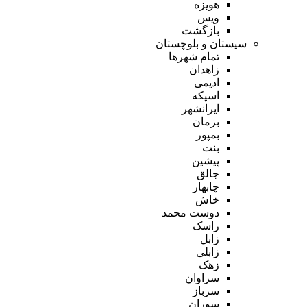
هویزه
ویس
بازگشت
سیستان و بلوچستان
تمام شهر‌ها
زاهدان
ادیمی
اسپکه
ایرانشهر
بزمان
بمپور
بنت
پیشین
جالق
چابهار
خاش
دوست محمد
راسک
زابل
زابلی
زهک
سراوان
سرباز
سوران