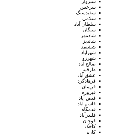
سبزوار
سرخس
سفیدسنگ
سلامی
سلطان آباد
سنگان
شادمهر
شاندیز
ششتمد
شهرآباد
شهرزو
صالح آباد
طرقبه
عشق آباد
فرهادگرد
فریمان
فیروزه
فیض آباد
قاسم آباد
قدمگاه
قلندرآباد
قوچان
کاخک
کاریز