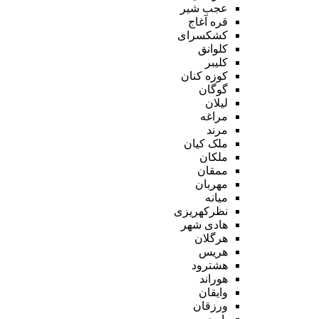
عجب شیر
قره آغاج
کشکسرای
کلوانق
کلیبر
کوزه کنان
گوگان
لیلان
مراغه
مرند
ملک کیان
ملکان
ممقان
مهربان
میانه
نظرکهریزی
هادی شهر
هرگلان
هریس
هشترود
هوراند
وایقان
ورزقان