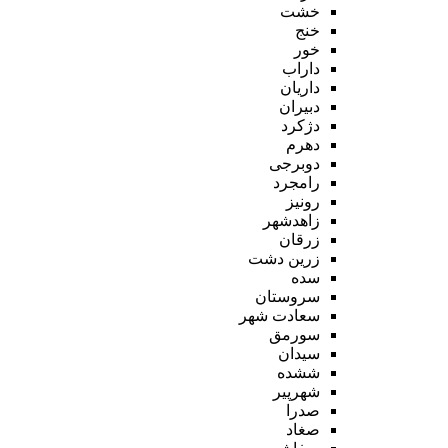
خشت
خنج
خور
داراب
داریان
دبیران
دژکرد
دهرم
دوبرجی
رامجرد
رونیز
زاهدشهر
زرقان
زرین دشت
سده
سروستان
سعادت شهر
سورمق
سیدان
ششده
شهرپیر
صدرا
صغاد