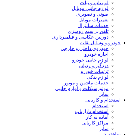
لپ تاپ و تبلت
لوازم جانبی موبایل
صوتی و تصویری
تعمیرات موبایل
خدمات سانترال
تلفن بی‌سیم رومیزی
دوربین عکاسی و فیلمبرداری
خودرو و وسایل نقلیه
خودروی داخلی و خارجی
اجاره خودرو
لوازم جانبی خودرو
دزدگیر و ردیاب
تزئینات خودرو
لوازم یدکی
خدمات ماشین و موتور
موتورسیکلت و لوازم جانبی
سایر
استخدام و کاریابی
استخدام
استخدام بازاریاب
آماده به کار
مراکز کاریابی
سایر
ساختمان