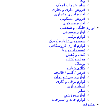
ویلا
سایر خدمات املاک
فروش اداری و تجاری
اجاره اداری و تجاری
فروش مسکونی
اجاره مسکونی
لوازم خانگی و شخصی
لوازم موسیقی
لوازم تزئینی
سیسمونی / لوازم کودک
لوازم اداری فروشگاهی
تصفیه آب و هوا
کیف و کفش
مجله و کتاب
پوشاک
کالای خواب
فرش / گلیم / قالیچه
لوازم چوبی / مبلمان
لوازم برقی و گازی
اسباب بازی
سایر
لوازم ورزشی
لوازم خانه و آشپزخانه
متفرقه