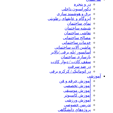
در و پنجره
دکوراسیون داخلی
برق و هوشمند سازی
ایزوگام و عایقهای رطوبتی
نمای ساختمان
شیشه ساختمان
نقاشی ساختمان
مصالح ساختمانی
خدمات ساختمانی
ماشین آلات ساختمانی
آسانسور /پله برقی /بالابر
بازسازی ساختمان
سقف کاذب / دیوار کاذب
در ضد سرقت
در اتوماتیک / کرکره برقی
آموزشی
آموزش حرفه و فن
آموزش تخصصی
آموزش موسیقی
آموزش کامپیوتر
آموزش ورزشی
تدریس خصوصی
پروژه‌های دانشگاهی