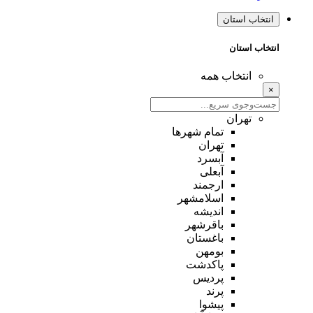
انتخاب استان
انتخاب استان
انتخاب همه
×
تهران
تمام شهر‌ها
تهران
آبسرد
آبعلی
ارجمند
اسلامشهر
اندیشه
باقرشهر
باغستان
بومهن
پاکدشت
پردیس
پرند
پیشوا