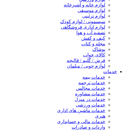
لوازم خانه و آشپزخانه
لوازم موسیقی
لوازم تزئینی
سیسمونی / لوازم کودک
لوازم اداری فروشگاهی
تصفیه آب و هوا
کیف و کفش
مجله و کتاب
پوشاک
کالای خواب
فرش / گلیم / قالیچه
لوازم چوبی / مبلمان
خدمات
خدمات بیمه
خدمات ترجمه
خدمات مجالس
خدمات مشاوره
خدمات در منزل
خدمات ورزشی
خدمات ماشین های اداری
هنری
خدمات مالی و حسابداری
واردات و صادرات