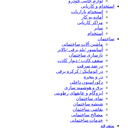
لوازم جانبی خودرو
استخدام و کاریابی
استخدام بازاریاب
آماده به کار
مراکز کاریابی
سایر
استخدام
ساختمان
ماشین آلات ساختمانی
آسانسور /پله برقی /بالابر
بازسازی ساختمان
سقف کاذب / دیوار کاذب
در ضد سرقت
در اتوماتیک / کرکره برقی
در و پنجره
دکوراسیون داخلی
برق و هوشمند سازی
ایزوگام و عایقهای رطوبتی
نمای ساختمان
شیشه ساختمان
نقاشی ساختمان
مصالح ساختمانی
خدمات ساختمانی
متفرقه