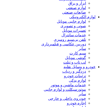
ابزار و یراق
لوازم صنعتی
ضایعات صنعتی
لوازم الکترونیکی
لوازم جانبی موبایل
صوتی و تصویری
تعمیرات موبایل
خدمات سانترال
تلفن بی‌سیم رومیزی
دوربین عکاسی و فیلمبرداری
سایر
سیم کارت
گوشی موبایل
لپ تاپ و تبلت
خودرو و وسایل نقلیه
دزدگیر و ردیاب
تزئینات خودرو
لوازم یدکی
خدمات ماشین و موتور
موتورسیکلت و لوازم جانبی
سایر
خودروی داخلی و خارجی
اجاره خودرو