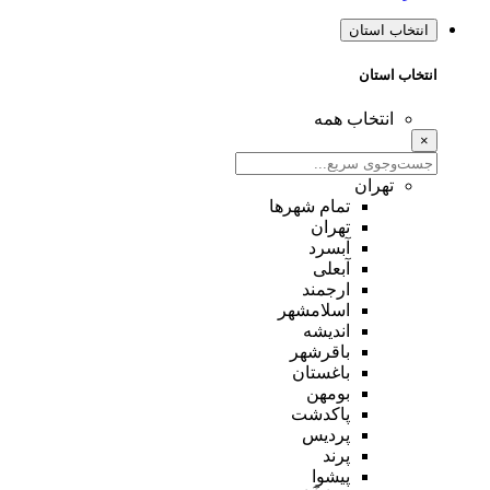
انتخاب استان
انتخاب استان
انتخاب همه
×
تهران
تمام شهر‌ها
تهران
آبسرد
آبعلی
ارجمند
اسلامشهر
اندیشه
باقرشهر
باغستان
بومهن
پاکدشت
پردیس
پرند
پیشوا