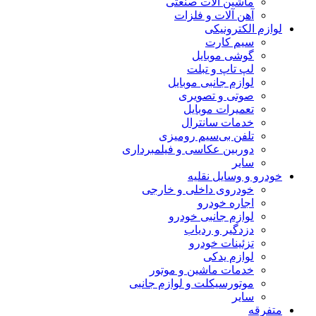
ماشین آلات صنعتی
آهن آلات و فلزات
لوازم الکترونیکی
سیم کارت
گوشی موبایل
لپ تاپ و تبلت
لوازم جانبی موبایل
صوتی و تصویری
تعمیرات موبایل
خدمات سانترال
تلفن بی‌سیم رومیزی
دوربین عکاسی و فیلمبرداری
سایر
خودرو و وسایل نقلیه
خودروی داخلی و خارجی
اجاره خودرو
لوازم جانبی خودرو
دزدگیر و ردیاب
تزئینات خودرو
لوازم یدکی
خدمات ماشین و موتور
موتورسیکلت و لوازم جانبی
سایر
متفرقه