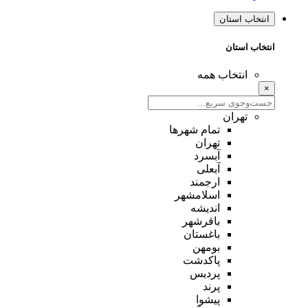
انتخاب استان
انتخاب استان
انتخاب همه
×
تهران
تمام شهر‌ها
تهران
آبسرد
آبعلی
ارجمند
اسلامشهر
اندیشه
باقرشهر
باغستان
بومهن
پاکدشت
پردیس
پرند
پیشوا