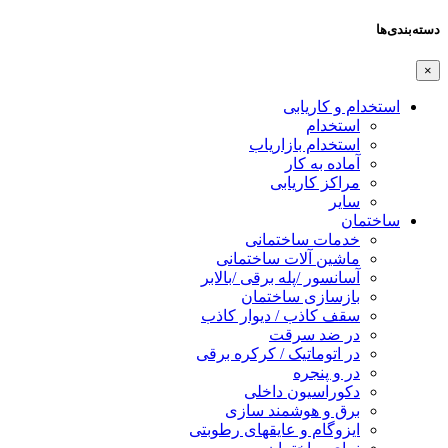
دسته‌بندی‌ها
×
استخدام و کاریابی
استخدام
استخدام بازاریاب
آماده به کار
مراکز کاریابی
سایر
ساختمان
خدمات ساختمانی
ماشین آلات ساختمانی
آسانسور /پله برقی /بالابر
بازسازی ساختمان
سقف کاذب / دیوار کاذب
در ضد سرقت
در اتوماتیک / کرکره برقی
در و پنجره
دکوراسیون داخلی
برق و هوشمند سازی
ایزوگام و عایقهای رطوبتی