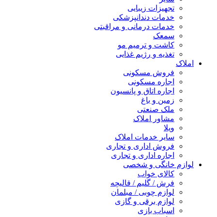
تجهیزات زیبایی
خدمات دندانپزشکی
خدمات درمانی و مراقبتی
سمعک
کاشت و ترمیم مو
تغذیه و رژیم غذایی
املاک
فروش مسکونی
اجاره مسکونی
اجاره اتاق و پانسیون
زمین و باغ
ملک صنعتی
مشاور املاک
ویلا
سایر خدمات املاک
فروش اداری و تجاری
اجاره اداری و تجاری
لوازم خانگی و شخصی
کالای خواب
فرش / گلیم / قالیچه
لوازم چوبی / مبلمان
لوازم برقی و گازی
اسباب بازی