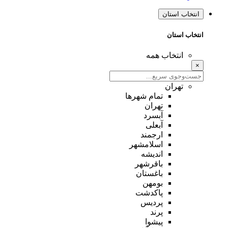
انتخاب استان
انتخاب استان
انتخاب همه
×
تهران
تمام شهر‌ها
تهران
آبسرد
آبعلی
ارجمند
اسلامشهر
اندیشه
باقرشهر
باغستان
بومهن
پاکدشت
پردیس
پرند
پیشوا