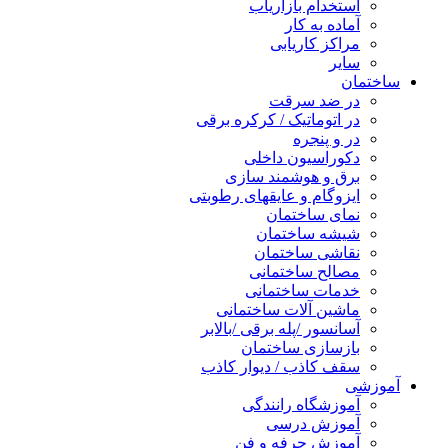
استخدام بازاریاب
آماده به کار
مراکز کاریابی
سایر
ساختمان
در ضد سرقت
در اتوماتیک / کرکره برقی
در و پنجره
دکوراسیون داخلی
برق و هوشمند سازی
ایزوگام و عایقهای رطوبتی
نمای ساختمان
شیشه ساختمان
نقاشی ساختمان
مصالح ساختمانی
خدمات ساختمانی
ماشین آلات ساختمانی
آسانسور /پله برقی /بالابر
بازسازی ساختمان
سقف کاذب / دیوار کاذب
آموزشی
آموزشگاه رانندگی
آموزش درسی
آموزش حرفه و فن