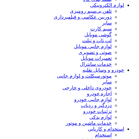
لوازم الکترونیکی
تلفن بی‌سیم رومیزی
دوربین عکاسی و فیلمبرداری
سایر
سیم کارت
گوشی موبایل
لپ تاپ و تبلت
لوازم جانبی موبایل
صوتی و تصویری
تعمیرات موبایل
خدمات سانترال
خودرو و وسایل نقلیه
موتورسیکلت و لوازم جانبی
سایر
خودروی داخلی و خارجی
اجاره خودرو
لوازم جانبی خودرو
دزدگیر و ردیاب
تزئینات خودرو
لوازم یدکی
خدمات ماشین و موتور
استخدام و کاریابی
استخدام