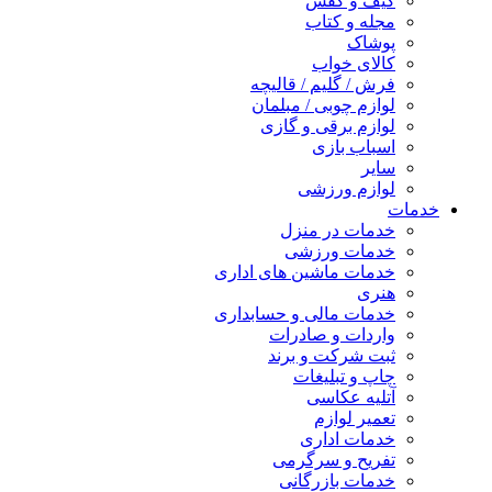
کیف و کفش
مجله و کتاب
پوشاک
کالای خواب
فرش / گلیم / قالیچه
لوازم چوبی / مبلمان
لوازم برقی و گازی
اسباب بازی
سایر
لوازم ورزشی
خدمات
خدمات در منزل
خدمات ورزشی
خدمات ماشین های اداری
هنری
خدمات مالی و حسابداری
واردات و صادرات
ثبت شرکت و برند
چاپ و تبلیغات
آتلیه عکاسی
تعمیر لوازم
خدمات اداری
تفریح و سرگرمی
خدمات بازرگانی