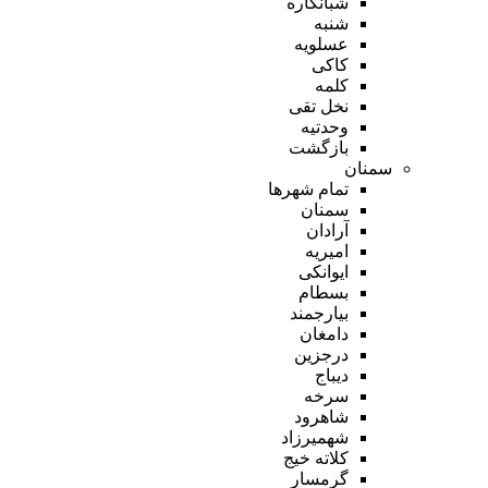
شبانکاره
شنبه
عسلویه
کاکی
کلمه
نخل تقی
وحدتیه
بازگشت
سمنان
تمام شهر‌ها
سمنان
آرادان
امیریه
ایوانکی
بسطام
بیارجمند
دامغان
درجزین
دیباج
سرخه
شاهرود
شهمیرزاد
کلاته خیج
گرمسار