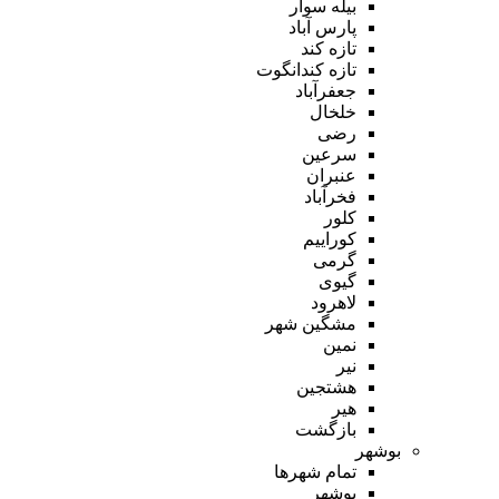
بیله سوار
پارس آباد
تازه کند
تازه کندانگوت
جعفرآباد
خلخال
رضی
سرعین
عنبران
فخرآباد
کلور
کوراییم
گرمی
گیوی
لاهرود
مشگین شهر
نمین
نیر
هشتجین
هیر
بازگشت
بوشهر
تمام شهر‌ها
بوشهر