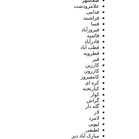
صفاشهر
علامرودشت
فدامی
فراشبند
فسا
فیروزآباد
قائمیه
قادرآباد
قطب آباد
قطرویه
قیر
کارزین
کازرون
کامفیروز
کره ای
کنارتخته
کوار
گراش
گله دار
لار
لامرد
لپویی
لطیفی
مبارک آباد دیز