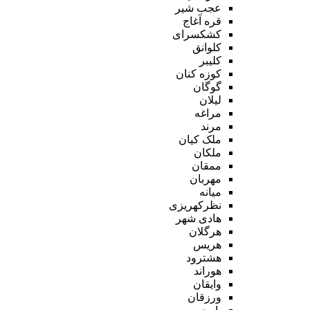
عجب شیر
قره آغاج
کشکسرای
کلوانق
کلیبر
کوزه کنان
گوگان
لیلان
مراغه
مرند
ملک کیان
ملکان
ممقان
مهربان
میانه
نظرکهریزی
هادی شهر
هرگلان
هریس
هشترود
هوراند
وایقان
ورزقان