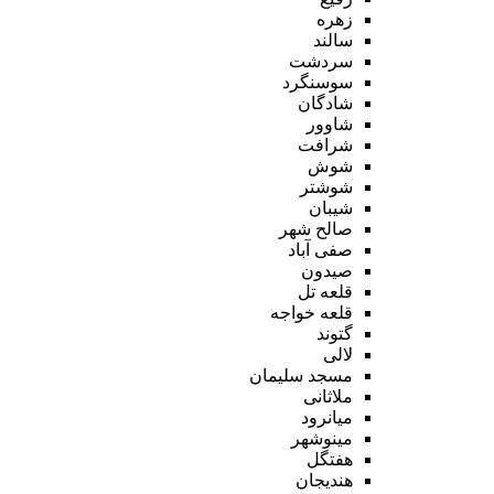
زهره
سالند
سردشت
سوسنگرد
شادگان
شاوور
شرافت
شوش
شوشتر
شیبان
صالح شهر
صفی آباد
صیدون
قلعه تل
قلعه خواجه
گتوند
لالی
مسجد سلیمان
ملاثانی
میانرود
مینوشهر
هفتگل
هندیجان