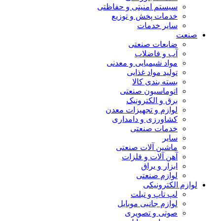
سیستم امنیتی و حفاظتی
خدمات پخش و توزیع
سایر خدمات
صنعت
ضایعات صنعتی
آب و فاضلاب
مواد شیمیایی و معدنی
تولید مواد غذایی
بسته بندی کالا
اتوماسیون صنعتی
برق و الکترونیک
لوازم و تجهیزات معدن
کشاورزی و دامداری
خدمات صنعتی
سایر
ماشین آلات صنعتی
آهن آلات و فلزات
ابزار و یراق
لوازم صنعتی
لوازم الکترونیکی
لپ تاپ و تبلت
لوازم جانبی موبایل
صوتی و تصویری