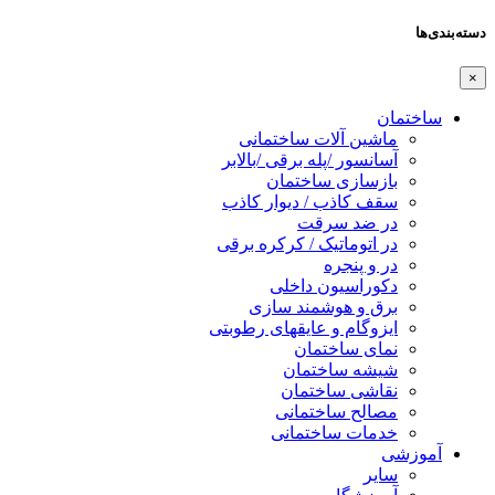
دسته‌بندی‌ها
×
ساختمان
ماشین آلات ساختمانی
آسانسور /پله برقی /بالابر
بازسازی ساختمان
سقف کاذب / دیوار کاذب
در ضد سرقت
در اتوماتیک / کرکره برقی
در و پنجره
دکوراسیون داخلی
برق و هوشمند سازی
ایزوگام و عایقهای رطوبتی
نمای ساختمان
شیشه ساختمان
نقاشی ساختمان
مصالح ساختمانی
خدمات ساختمانی
آموزشی
سایر