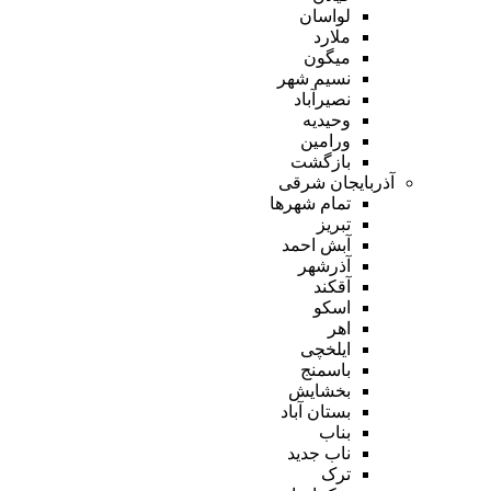
لواسان
ملارد
میگون
نسیم شهر
نصیرآباد
وحیدیه
ورامین
بازگشت
آذربایجان شرقی
تمام شهر‌ها
تبریز
آبش احمد
آذرشهر
آقکند
اسکو
اهر
ایلخچی
باسمنج
بخشایش
بستان آباد
بناب
ناب جدید
ترک