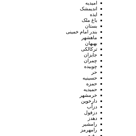
امیدیه
اندیمشک
ایذه
باغ ملک
بستان
بندر امام خمینی
ماهشهر
بهبهان
ترکالکی
جایزان
چمران
چوبیده
حر
حسینیه
حمزه
حمیدیه
خرمشهر
دارخوین
دزآب
دزفول
دهدز
رامشیر
رامهرمز
رفیع