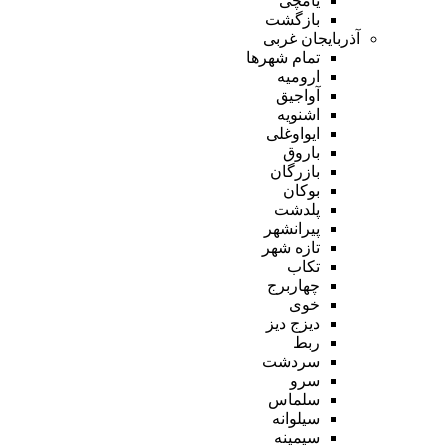
یامچی
بازگشت
آذربایجان غربی
تمام شهر‌ها
ارومیه
آواجیق
اشنویه
ایواوغلی
باروق
بازرگان
بوکان
پلدشت
پیرانشهر
تازه شهر
تکاب
چهاربرج
خوی
دیزج دیز
ربط
سردشت
سرو
سلماس
سیلوانه
سیمینه