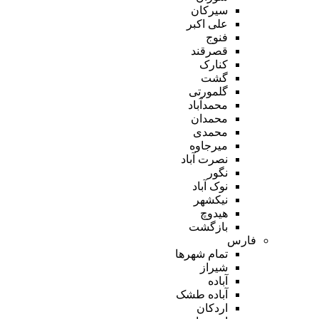
سیرکان
علی اکبر
فنوج
قصرقند
کنارک
گشت
گلمورتی
محمدآباد
محمدان
محمدی
میرجاوه
نصرت آباد
نگور
نوک آباد
نیکشهر
هیدوچ
بازگشت
فارس
تمام شهر‌ها
شیراز
آباده
آباده طشک
اردکان