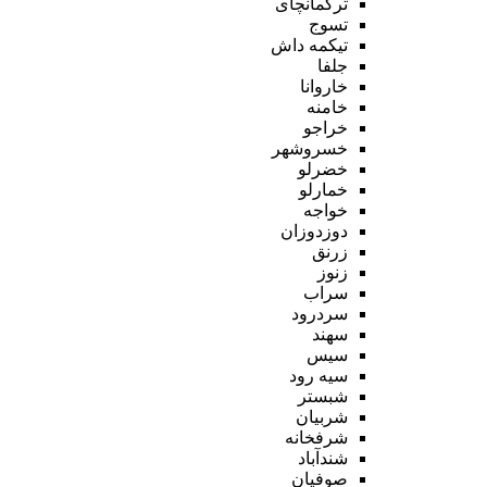
ترکمانچای
تسوج
تیکمه داش
جلفا
خاروانا
خامنه
خراجو
خسروشهر
خضرلو
خمارلو
خواجه
دوزدوزان
زرنق
زنوز
سراب
سردرود
سهند
سیس
سیه رود
شبستر
شربیان
شرفخانه
شندآباد
صوفیان