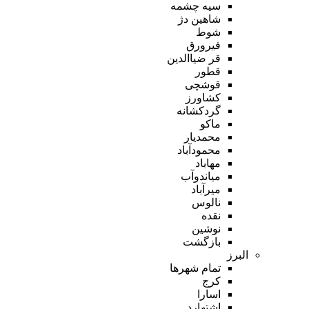
سیه چشمه
شاهین دژ
شوط
فیرورق
قر ضیاالدین
قطور
قوشچی
کشاورز
گردکشانه
ماکو
محمدیار
محمودآباد
مهاباد
میاندوآب
میرآباد
نالوس
نقده
نوشین
بازگشت
البرز
تمام شهر‌ها
کرج
اسارا
اشتهارد