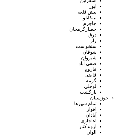
اسفراین
ایور
پیش قلعه
تیتکانلو
جاجرم
حصارگرمخان
درق
راز
سنخواست
شوقان
شیروان
صفی آباد
فاروج
قاضی
گرمه
لوجلی
بازگشت
خوزستان
تمام شهر‌ها
اهواز
آبادان
آغاجاری
اروندکنار
الوان