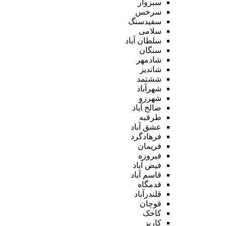
سبزوار
سرخس
سفیدسنگ
سلامی
سلطان آباد
سنگان
شادمهر
شاندیز
ششتمد
شهرآباد
شهرزو
صالح آباد
طرقبه
عشق آباد
فرهادگرد
فریمان
فیروزه
فیض آباد
قاسم آباد
قدمگاه
قلندرآباد
قوچان
کاخک
کاریز