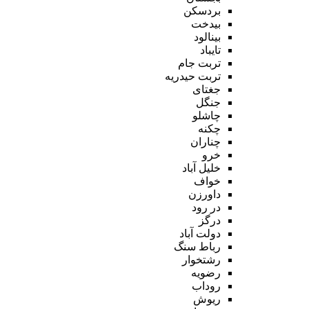
بردسکن
بیدخت
بینالود
تایباد
تربت جام
تربت حیدریه
جغتای
جنگل
چاشلو
چکنه
چناران
خرو
خلیل آباد
خواف
داورزن
در رود
درگز
دولت آباد
رباط سنگ
رشتخوار
رضویه
روداب
ریوش