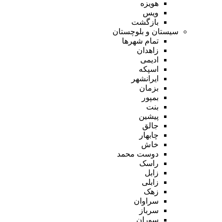
هویزه
ویس
بازگشت
سیستان و بلوچستان
تمام شهر‌ها
زاهدان
ادیمی
اسپکه
ایرانشهر
بزمان
بمپور
بنت
پیشین
جالق
چابهار
خاش
دوست محمد
راسک
زابل
زابلی
زهک
سراوان
سرباز
سوران