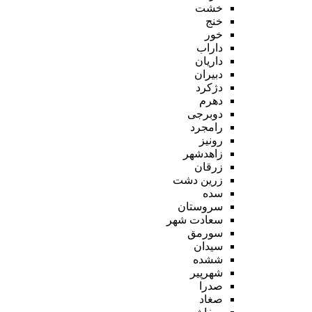
خشت
خنج
خور
داراب
داریان
دبیران
دژکرد
دهرم
دوبرجی
رامجرد
رونیز
زاهدشهر
زرقان
زرین دشت
سده
سروستان
سعادت شهر
سورمق
سیدان
ششده
شهرپیر
صدرا
صغاد