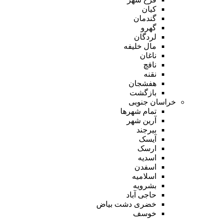
کیان
گندمان
گهرو
لردگان
مال خلیفه
ناغان
نافچ
نقنه
هفشجان
بازگشت
خراسان جنوبی
تمام شهر‌ها
آرین شهر
بیرجند
آیسک
ارسک
اسدیه
اسفدن
اسلامیه
بشرویه
حاجی آباد
خضری دشت بیاض
خوسف