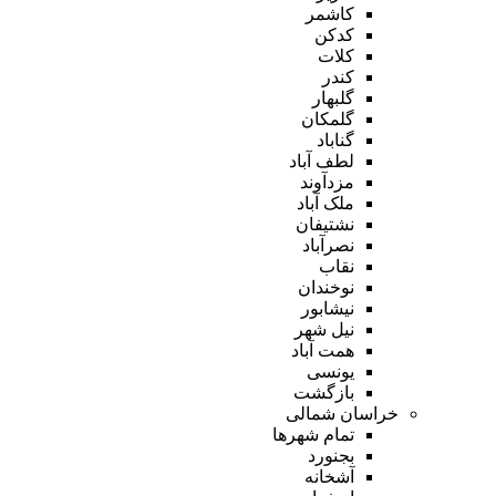
کاشمر
کدکن
کلات
کندر
گلبهار
گلمکان
گناباد
لطف آباد
مزدآوند
ملک آباد
نشتیفان
نصرآباد
نقاب
نوخندان
نیشابور
نیل شهر
همت آباد
یونسی
بازگشت
خراسان شمالی
تمام شهر‌ها
بجنورد
آشخانه