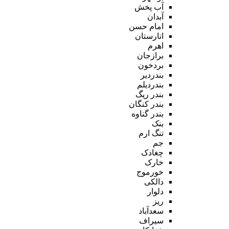
آب پخش
آبدان
امام حسن
انارستان
اهرم
برازجان
بردخون
بندردیر
بندردیلم
بندر ریگ
بندر کنگان
بندر گناوه
بنک
تنگ ارم
جم
چغادک
خارک
خورموج
دالکی
دلوار
ریز
سعدآباد
سیراف