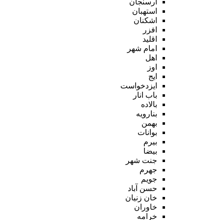
ارسنجان
استهبان
اشکنان
افزر
اقلید
امام شهر
اهل
اوز
ایج
ایزدخواست
باب انار
بالاده
بنارویه
بهمن
بوانات
بیرم
بیضا
جنت شهر
جهرم
جویم
حسن آباد
خان زنیان
خاوران
خرامه