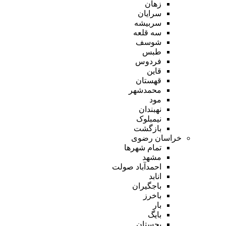
زهان
سرایان
سربیشه
سه قلعه
شوسف
طبس
فردوس
قاین
قهستان
محمدشهر
مود
نهبندان
نیمبلوک
بازگشت
خراسان رضوی
تمام شهر‌ها
مشهد
احمدآباد صولت
انابد
باجگیران
باخرز
بار
بایگ
بجستان