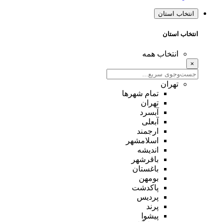
انتخاب استان
انتخاب استان
انتخاب همه
×
تهران
تمام شهر‌ها
تهران
آبسرد
آبعلی
ارجمند
اسلامشهر
اندیشه
باقرشهر
باغستان
بومهن
پاکدشت
پردیس
پرند
پیشوا