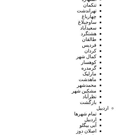
تنکمان
تهراندشت
چهارباغ
ساوجبلاغ
سعیدآباد
هشتگرد
طالقان
فردیس
کردان
کمال شهر
کوهسار
گرمدره
مارلیک
ماهدشت
محمدشهر
مشکین شهر
نظرآباد
بازگشت
اردبیل
تمام شهر‌ها
اردبیل
آبی بیگلو
اصلان دوز