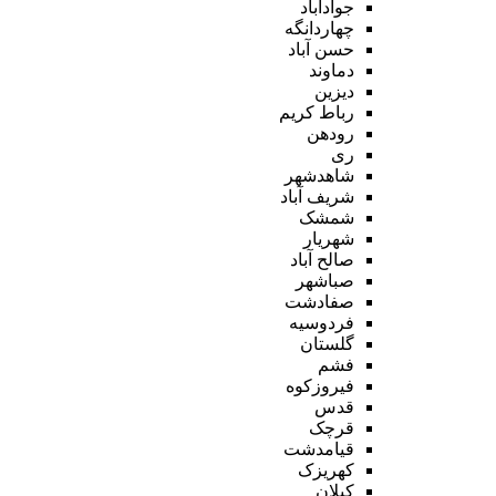
جوادآباد
چهاردانگه
حسن آباد
دماوند
دیزین
رباط کریم
رودهن
ری
شاهدشهر
شریف آباد
شمشک
شهریار
صالح آباد
صباشهر
صفادشت
فردوسیه
گلستان
فشم
فیروزکوه
قدس
قرچک
قیامدشت
کهریزک
کیلان