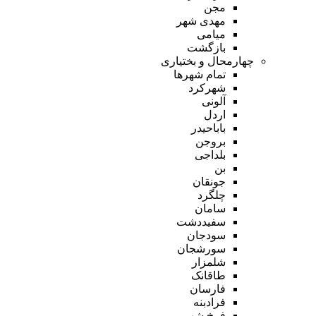
مجن
مهدی شهر
میامی
بازگشت
چهارمحال و بختیاری
تمام شهر‌ها
شهرکرد
آلونی
اردل
باباحیدر
بروجن
بلداجی
بن
جونقان
چلگرد
سامان
سفیددشت
سودجان
سورشجان
شلمزار
طاقانک
فارسان
فرادبنه
فرخ شهر