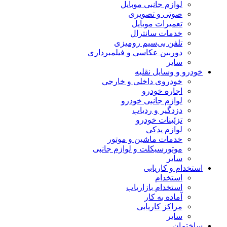
لوازم جانبی موبایل
صوتی و تصویری
تعمیرات موبایل
خدمات سانترال
تلفن بی‌سیم رومیزی
دوربین عکاسی و فیلمبرداری
سایر
خودرو و وسایل نقلیه
خودروی داخلی و خارجی
اجاره خودرو
لوازم جانبی خودرو
دزدگیر و ردیاب
تزئینات خودرو
لوازم یدکی
خدمات ماشین و موتور
موتورسیکلت و لوازم جانبی
سایر
استخدام و کاریابی
استخدام
استخدام بازاریاب
آماده به کار
مراکز کاریابی
سایر
ساختمان