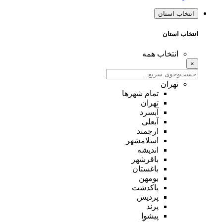
انتخاب استان
انتخاب استان
انتخاب همه
×
تهران
تمام شهر‌ها
تهران
آبسرد
آبعلی
ارجمند
اسلامشهر
اندیشه
باقرشهر
باغستان
بومهن
پاکدشت
پردیس
پرند
پیشوا