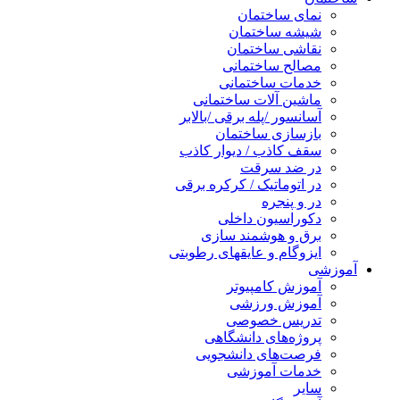
نمای ساختمان
شیشه ساختمان
نقاشی ساختمان
مصالح ساختمانی
خدمات ساختمانی
ماشین آلات ساختمانی
آسانسور /پله برقی /بالابر
بازسازی ساختمان
سقف کاذب / دیوار کاذب
در ضد سرقت
در اتوماتیک / کرکره برقی
در و پنجره
دکوراسیون داخلی
برق و هوشمند سازی
ایزوگام و عایقهای رطوبتی
آموزشی
آموزش کامپیوتر
آموزش ورزشی
تدریس خصوصی
پروژه‌های دانشگاهی
فرصت‌های دانشجویی
خدمات آموزشی
سایر