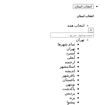
انتخاب استان
انتخاب استان
انتخاب همه
×
تهران
تمام شهر‌ها
تهران
آبسرد
آبعلی
ارجمند
اسلامشهر
اندیشه
باقرشهر
باغستان
بومهن
پاکدشت
پردیس
پرند
پیشوا