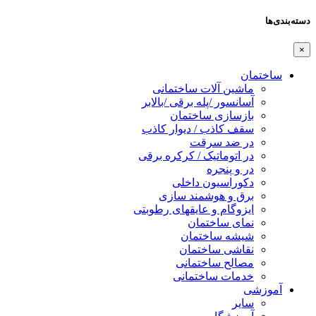
دسته‌بندی‌ها
×
ساختمان
ماشین آلات ساختمانی
آسانسور /پله برقی /بالابر
بازسازی ساختمان
سقف کاذب / دیوار کاذب
در ضد سرقت
در اتوماتیک / کرکره برقی
در و پنجره
دکوراسیون داخلی
برق و هوشمند سازی
ایزوگام و عایقهای رطوبتی
نمای ساختمان
شیشه ساختمان
نقاشی ساختمان
مصالح ساختمانی
خدمات ساختمانی
آموزشی
سایر