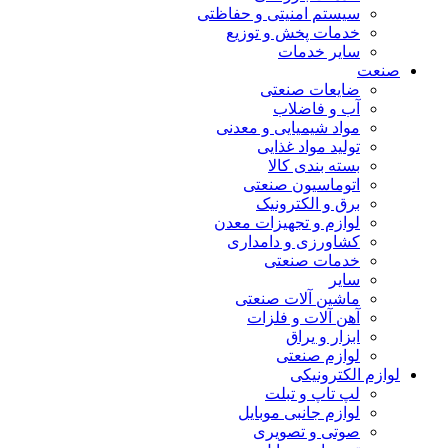
سیستم امنیتی و حفاظتی
خدمات پخش و توزیع
سایر خدمات
صنعت
ضایعات صنعتی
آب و فاضلاب
مواد شیمیایی و معدنی
تولید مواد غذایی
بسته بندی کالا
اتوماسیون صنعتی
برق و الکترونیک
لوازم و تجهیزات معدن
کشاورزی و دامداری
خدمات صنعتی
سایر
ماشین آلات صنعتی
آهن آلات و فلزات
ابزار و یراق
لوازم صنعتی
لوازم الکترونیکی
لپ تاپ و تبلت
لوازم جانبی موبایل
صوتی و تصویری