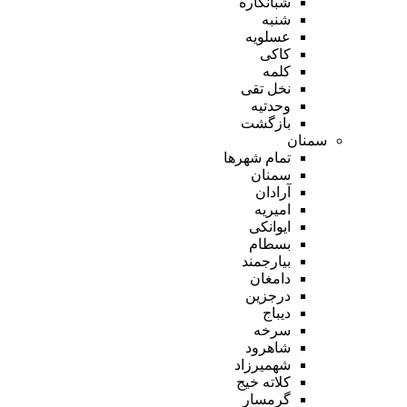
شبانکاره
شنبه
عسلویه
کاکی
کلمه
نخل تقی
وحدتیه
بازگشت
سمنان
تمام شهر‌ها
سمنان
آرادان
امیریه
ایوانکی
بسطام
بیارجمند
دامغان
درجزین
دیباج
سرخه
شاهرود
شهمیرزاد
کلاته خیج
گرمسار