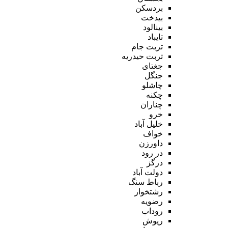
بردسکن
بیدخت
بینالود
تایباد
تربت جام
تربت حیدریه
جغتای
جنگل
چاشلو
چکنه
چناران
خرو
خلیل آباد
خواف
داورزن
در رود
درگز
دولت آباد
رباط سنگ
رشتخوار
رضویه
روداب
ریوش