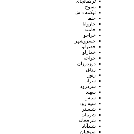
ترکمانچای
تسوج
تیکمه داش
جلفا
خاروانا
خامنه
خراجو
خسروشهر
خضرلو
خمارلو
خواجه
دوزدوزان
زرنق
زنوز
سراب
سردرود
سهند
سیس
سیه رود
شبستر
شربیان
شرفخانه
شندآباد
صوفیان