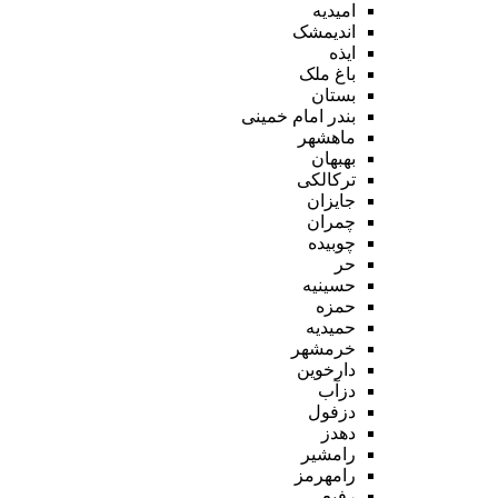
امیدیه
اندیمشک
ایذه
باغ ملک
بستان
بندر امام خمینی
ماهشهر
بهبهان
ترکالکی
جایزان
چمران
چوبیده
حر
حسینیه
حمزه
حمیدیه
خرمشهر
دارخوین
دزآب
دزفول
دهدز
رامشیر
رامهرمز
رفیع