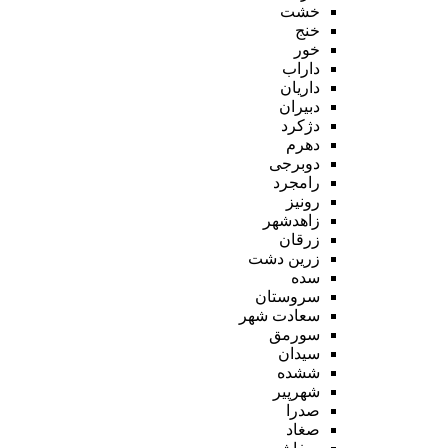
خشت
خنج
خور
داراب
داریان
دبیران
دژکرد
دهرم
دوبرجی
رامجرد
رونیز
زاهدشهر
زرقان
زرین دشت
سده
سروستان
سعادت شهر
سورمق
سیدان
ششده
شهرپیر
صدرا
صغاد