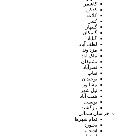
کاشمر
کدکن
کلات
کندر
گلبهار
گلمکان
گناباد
لطف آباد
مزدآوند
ملک آباد
نشتیفان
نصرآباد
نقاب
نوخندان
نیشابور
نیل شهر
همت آباد
یونسی
بازگشت
خراسان شمالی
تمام شهر‌ها
بجنورد
آشخانه