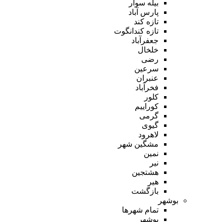
بیله سوار
پارس آباد
تازه کند
تازه کندانگوت
جعفرآباد
خلخال
رضی
سرعین
عنبران
فخرآباد
کلور
کوراییم
گرمی
گیوی
لاهرود
مشگین شهر
نمین
نیر
هشتجین
هیر
بازگشت
بوشهر
تمام شهر‌ها
بوشهر