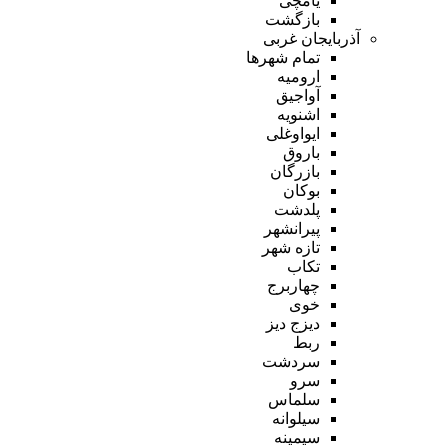
یامچی
بازگشت
آذربایجان غربی
تمام شهر‌ها
ارومیه
آواجیق
اشنویه
ایواوغلی
باروق
بازرگان
بوکان
پلدشت
پیرانشهر
تازه شهر
تکاب
چهاربرج
خوی
دیزج دیز
ربط
سردشت
سرو
سلماس
سیلوانه
سیمینه