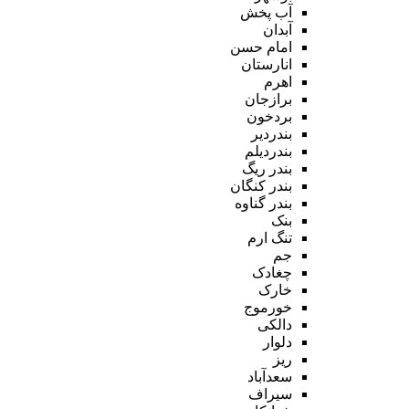
آب پخش
آبدان
امام حسن
انارستان
اهرم
برازجان
بردخون
بندردیر
بندردیلم
بندر ریگ
بندر کنگان
بندر گناوه
بنک
تنگ ارم
جم
چغادک
خارک
خورموج
دالکی
دلوار
ریز
سعدآباد
سیراف