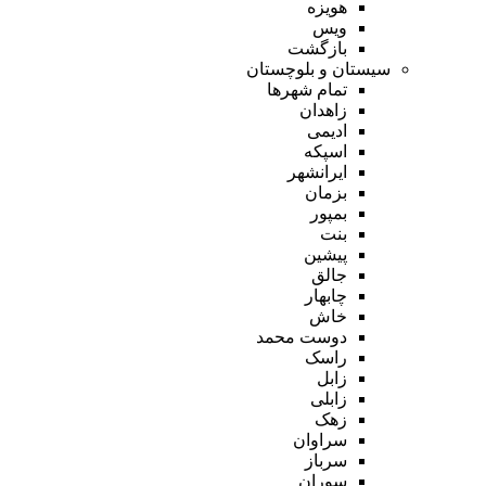
هویزه
ویس
بازگشت
سیستان و بلوچستان
تمام شهر‌ها
زاهدان
ادیمی
اسپکه
ایرانشهر
بزمان
بمپور
بنت
پیشین
جالق
چابهار
خاش
دوست محمد
راسک
زابل
زابلی
زهک
سراوان
سرباز
سوران