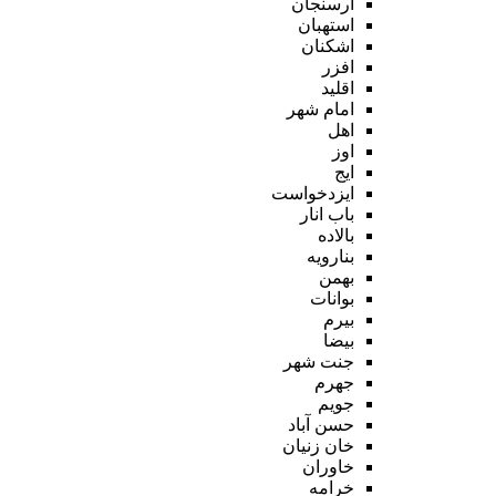
ارسنجان
استهبان
اشکنان
افزر
اقلید
امام شهر
اهل
اوز
ایج
ایزدخواست
باب انار
بالاده
بنارویه
بهمن
بوانات
بیرم
بیضا
جنت شهر
جهرم
جویم
حسن آباد
خان زنیان
خاوران
خرامه