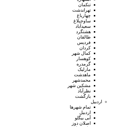
تنکمان
تهراندشت
چهارباغ
ساوجبلاغ
سعیدآباد
هشتگرد
طالقان
فردیس
کردان
کمال شهر
کوهسار
گرمدره
مارلیک
ماهدشت
محمدشهر
مشکین شهر
نظرآباد
بازگشت
اردبیل
تمام شهر‌ها
اردبیل
آبی بیگلو
اصلان دوز