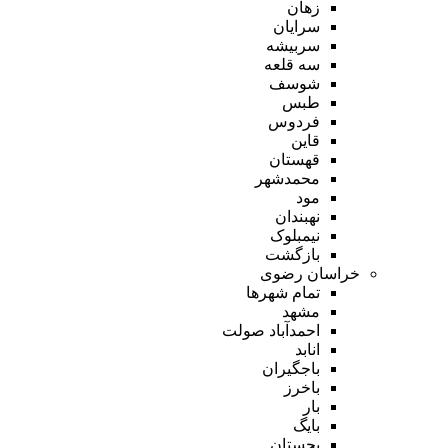
زهان
سرایان
سربیشه
سه قلعه
شوسف
طبس
فردوس
قاین
قهستان
محمدشهر
مود
نهبندان
نیمبلوک
بازگشت
خراسان رضوی
تمام شهر‌ها
مشهد
احمدآباد صولت
انابد
باجگیران
باخرز
بار
بایگ
بجستان