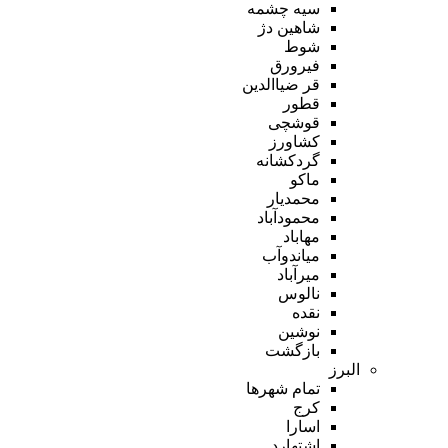
سیه چشمه
شاهین دژ
شوط
فیرورق
قر ضیاالدین
قطور
قوشچی
کشاورز
گردکشانه
ماکو
محمدیار
محمودآباد
مهاباد
میاندوآب
میرآباد
نالوس
نقده
نوشین
بازگشت
البرز
تمام شهر‌ها
کرج
اسارا
اشتهارد