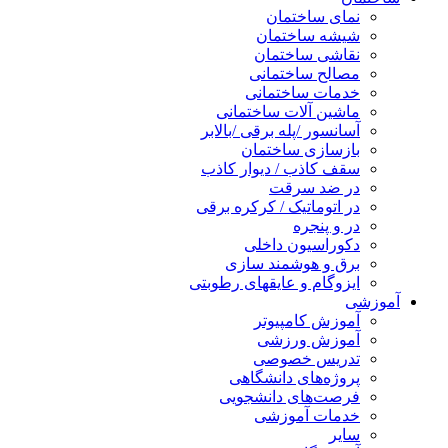
نمای ساختمان
شیشه ساختمان
نقاشی ساختمان
مصالح ساختمانی
خدمات ساختمانی
ماشین آلات ساختمانی
آسانسور /پله برقی /بالابر
بازسازی ساختمان
سقف کاذب / دیوار کاذب
در ضد سرقت
در اتوماتیک / کرکره برقی
در و پنجره
دکوراسیون داخلی
برق و هوشمند سازی
ایزوگام و عایقهای رطوبتی
آموزشی
آموزش کامپیوتر
آموزش ورزشی
تدریس خصوصی
پروژه‌های دانشگاهی
فرصت‌های دانشجویی
خدمات آموزشی
سایر