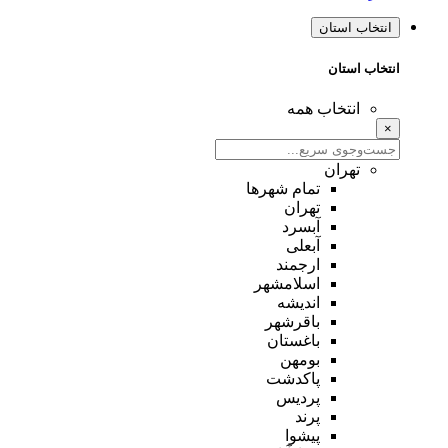
انتخاب استان
انتخاب استان
انتخاب همه
×
تهران
تمام شهر‌ها
تهران
آبسرد
آبعلی
ارجمند
اسلامشهر
اندیشه
باقرشهر
باغستان
بومهن
پاکدشت
پردیس
پرند
پیشوا