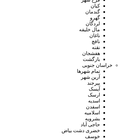
کیان
گندمان
گهرو
لردگان
مال خلیفه
ناغان
نافچ
نقنه
هفشجان
بازگشت
خراسان جنوبی
تمام شهر‌ها
آرین شهر
بیرجند
آیسک
ارسک
اسدیه
اسفدن
اسلامیه
بشرویه
حاجی آباد
خضری دشت بیاض
خوسف