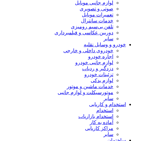
لوازم جانبی موبایل
صوتی و تصویری
تعمیرات موبایل
خدمات سانترال
تلفن بی‌سیم رومیزی
دوربین عکاسی و فیلمبرداری
سایر
خودرو و وسایل نقلیه
خودروی داخلی و خارجی
اجاره خودرو
لوازم جانبی خودرو
دزدگیر و ردیاب
تزئینات خودرو
لوازم یدکی
خدمات ماشین و موتور
موتورسیکلت و لوازم جانبی
سایر
استخدام و کاریابی
استخدام
استخدام بازاریاب
آماده به کار
مراکز کاریابی
سایر
ساختمان