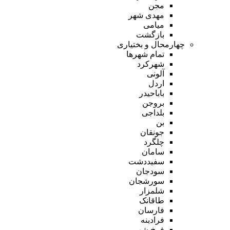
مجن
مهدی شهر
میامی
بازگشت
چهارمحال و بختیاری
تمام شهر‌ها
شهرکرد
آلونی
اردل
باباحیدر
بروجن
بلداجی
بن
جونقان
چلگرد
سامان
سفیددشت
سودجان
سورشجان
شلمزار
طاقانک
فارسان
فرادبنه
فرخ شهر