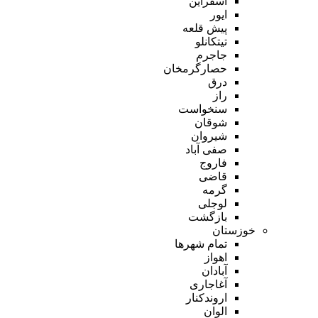
اسفراین
ایور
پیش قلعه
تیتکانلو
جاجرم
حصارگرمخان
درق
راز
سنخواست
شوقان
شیروان
صفی آباد
فاروج
قاضی
گرمه
لوجلی
بازگشت
خوزستان
تمام شهر‌ها
اهواز
آبادان
آغاجاری
اروندکنار
الوان