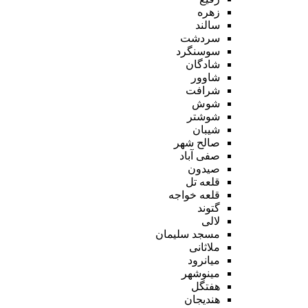
زهره
سالند
سردشت
سوسنگرد
شادگان
شاوور
شرافت
شوش
شوشتر
شیبان
صالح شهر
صفی آباد
صیدون
قلعه تل
قلعه خواجه
گتوند
لالی
مسجد سلیمان
ملاثانی
میانرود
مینوشهر
هفتگل
هندیجان