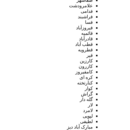
صفاشهر
علامرودشت
فدامی
فراشبند
فسا
فیروزآباد
قائمیه
قادرآباد
قطب آباد
قطرویه
قیر
کارزین
کازرون
کامفیروز
کره ای
کنارتخته
کوار
گراش
گله دار
لار
لامرد
لپویی
لطیفی
مبارک آباد دیز