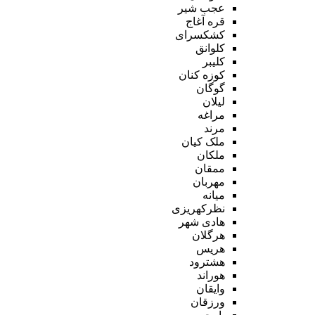
عجب شیر
قره آغاج
کشکسرای
کلوانق
کلیبر
کوزه کنان
گوگان
لیلان
مراغه
مرند
ملک کیان
ملکان
ممقان
مهربان
میانه
نظرکهریزی
هادی شهر
هرگلان
هریس
هشترود
هوراند
وایقان
ورزقان