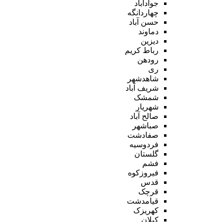
جوادآباد
چهاردانگه
حسن آباد
دماوند
دیزین
رباط کریم
رودهن
ری
شاهدشهر
شریف آباد
شمشک
شهریار
صالح آباد
صباشهر
صفادشت
فردوسیه
گلستان
فشم
فیروزکوه
قدس
قرچک
قیامدشت
کهریزک
کیلان