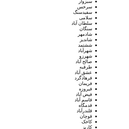
سبزوار
سرخس
سفیدسنگ
سلامی
سلطان آباد
سنگان
شادمهر
شاندیز
ششتمد
شهرآباد
شهرزو
صالح آباد
طرقبه
عشق آباد
فرهادگرد
فریمان
فیروزه
فیض آباد
قاسم آباد
قدمگاه
قلندرآباد
قوچان
کاخک
کاریز