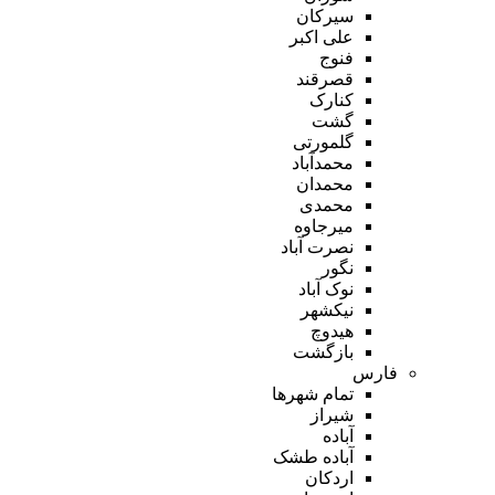
سیرکان
علی اکبر
فنوج
قصرقند
کنارک
گشت
گلمورتی
محمدآباد
محمدان
محمدی
میرجاوه
نصرت آباد
نگور
نوک آباد
نیکشهر
هیدوچ
بازگشت
فارس
تمام شهر‌ها
شیراز
آباده
آباده طشک
اردکان