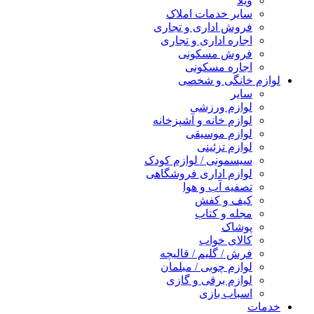
ویلا
سایر خدمات املاک
فروش اداری و تجاری
اجاره اداری و تجاری
فروش مسکونی
اجاره مسکونی
لوازم خانگی و شخصی
سایر
لوازم ورزشی
لوازم خانه و آشپزخانه
لوازم موسیقی
لوازم تزئینی
سیسمونی / لوازم کودک
لوازم اداری فروشگاهی
تصفیه آب و هوا
کیف و کفش
مجله و کتاب
پوشاک
کالای خواب
فرش / گلیم / قالیچه
لوازم چوبی / مبلمان
لوازم برقی و گازی
اسباب بازی
خدمات