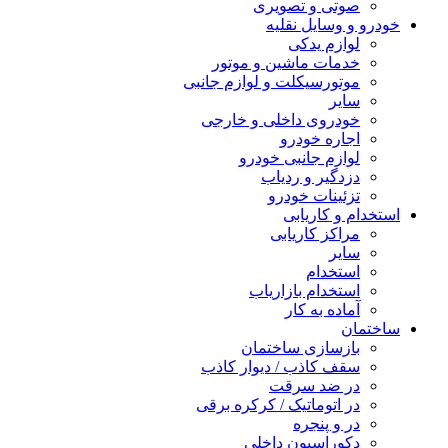
صوتی و تصویری
خودرو و وسایل نقلیه
لوازم یدکی
خدمات ماشین و موتور
موتورسیکلت و لوازم جانبی
سایر
خودروی داخلی و خارجی
اجاره خودرو
لوازم جانبی خودرو
دزدگیر و ردیاب
تزئینات خودرو
استخدام و کاریابی
مراکز کاریابی
سایر
استخدام
استخدام بازاریاب
آماده به کار
ساختمان
بازسازی ساختمان
سقف کاذب / دیوار کاذب
در ضد سرقت
در اتوماتیک / کرکره برقی
در و پنجره
دکوراسیون داخلی