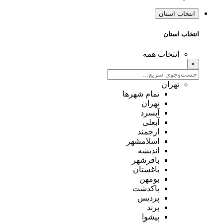
انتخاب استان
انتخاب استان
انتخاب همه
×
تهران
تمام شهر‌ها
تهران
آبسرد
آبعلی
ارجمند
اسلامشهر
اندیشه
باقرشهر
باغستان
بومهن
پاکدشت
پردیس
پرند
پیشوا