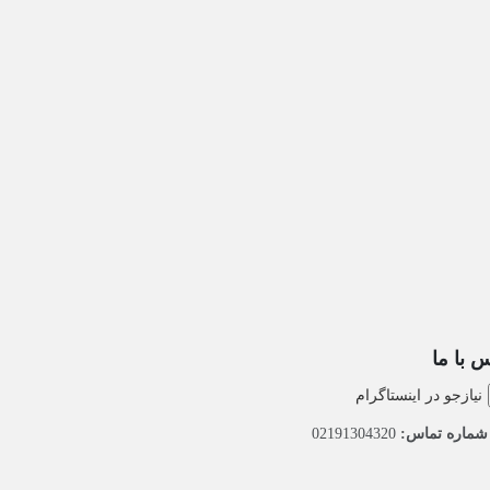
 با ما
نیازجو در اینستاگرام
ماره تماس:
02191304320