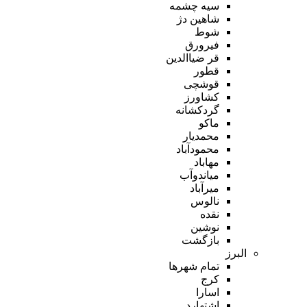
سیه چشمه
شاهین دژ
شوط
فیرورق
قر ضیاالدین
قطور
قوشچی
کشاورز
گردکشانه
ماکو
محمدیار
محمودآباد
مهاباد
میاندوآب
میرآباد
نالوس
نقده
نوشین
بازگشت
البرز
تمام شهر‌ها
کرج
اسارا
اشتهارد