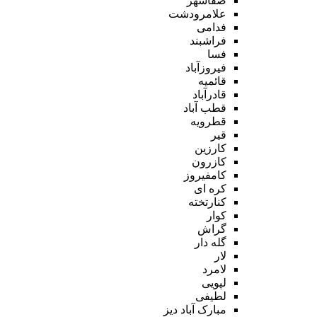
صفاشهر
علامرودشت
فدامی
فراشبند
فسا
فیروزآباد
قائمیه
قادرآباد
قطب آباد
قطرویه
قیر
کارزین
کازرون
کامفیروز
کره ای
کنارتخته
کوار
گراش
گله دار
لار
لامرد
لپویی
لطیفی
مبارک آباد دیز