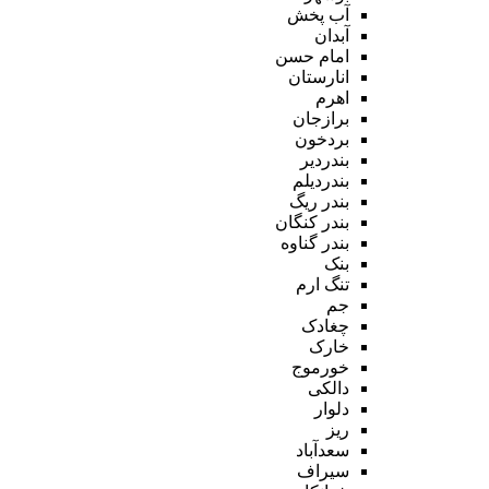
آب پخش
آبدان
امام حسن
انارستان
اهرم
برازجان
بردخون
بندردیر
بندردیلم
بندر ریگ
بندر کنگان
بندر گناوه
بنک
تنگ ارم
جم
چغادک
خارک
خورموج
دالکی
دلوار
ریز
سعدآباد
سیراف