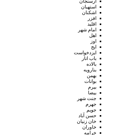
ارسنجان
استهبان
اشکنان
افزر
اقلید
امام شهر
اهل
اوز
ایج
ایزدخواست
باب انار
بالاده
بنارویه
بهمن
بوانات
بیرم
بیضا
جنت شهر
جهرم
جویم
حسن آباد
خان زنیان
خاوران
خرامه