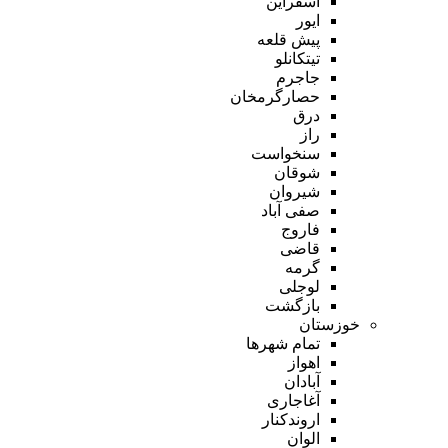
اسفراین
ایور
پیش قلعه
تیتکانلو
جاجرم
حصارگرمخان
درق
راز
سنخواست
شوقان
شیروان
صفی آباد
فاروج
قاضی
گرمه
لوجلی
بازگشت
خوزستان
تمام شهر‌ها
اهواز
آبادان
آغاجاری
اروندکنار
الوان