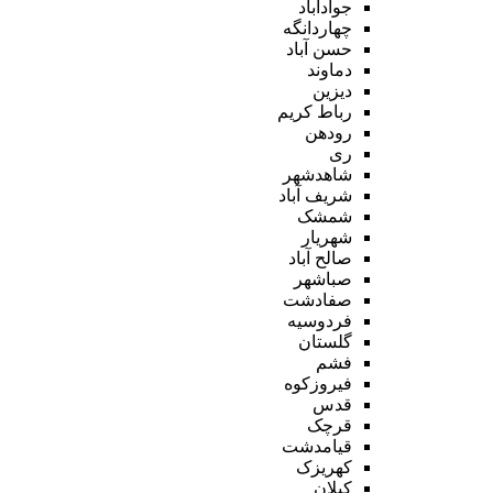
جوادآباد
چهاردانگه
حسن آباد
دماوند
دیزین
رباط کریم
رودهن
ری
شاهدشهر
شریف آباد
شمشک
شهریار
صالح آباد
صباشهر
صفادشت
فردوسیه
گلستان
فشم
فیروزکوه
قدس
قرچک
قیامدشت
کهریزک
کیلان