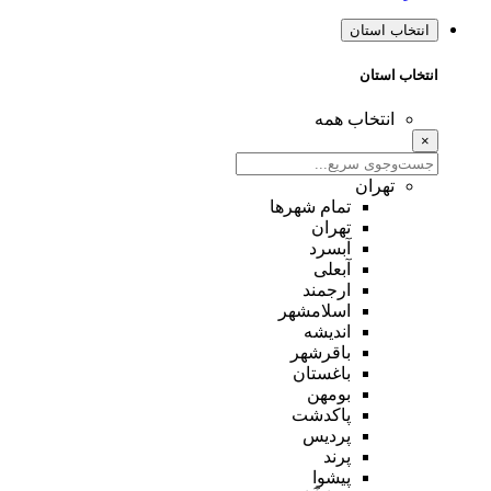
انتخاب استان
انتخاب استان
انتخاب همه
×
تهران
تمام شهر‌ها
تهران
آبسرد
آبعلی
ارجمند
اسلامشهر
اندیشه
باقرشهر
باغستان
بومهن
پاکدشت
پردیس
پرند
پیشوا