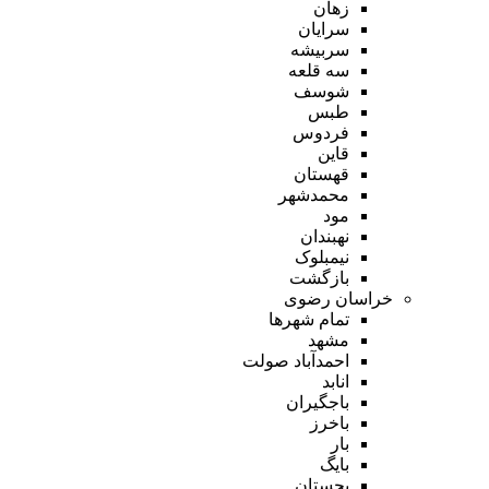
زهان
سرایان
سربیشه
سه قلعه
شوسف
طبس
فردوس
قاین
قهستان
محمدشهر
مود
نهبندان
نیمبلوک
بازگشت
خراسان رضوی
تمام شهر‌ها
مشهد
احمدآباد صولت
انابد
باجگیران
باخرز
بار
بایگ
بجستان