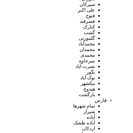
سیرکان
علی اکبر
فنوج
قصرقند
کنارک
گشت
گلمورتی
محمدآباد
محمدان
محمدی
میرجاوه
نصرت آباد
نگور
نوک آباد
نیکشهر
هیدوچ
بازگشت
فارس
تمام شهر‌ها
شیراز
آباده
آباده طشک
اردکان