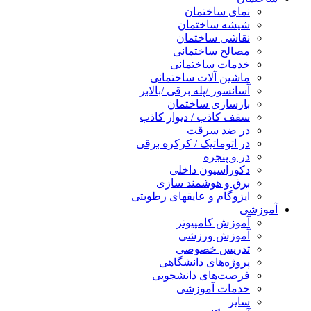
نمای ساختمان
شیشه ساختمان
نقاشی ساختمان
مصالح ساختمانی
خدمات ساختمانی
ماشین آلات ساختمانی
آسانسور /پله برقی /بالابر
بازسازی ساختمان
سقف کاذب / دیوار کاذب
در ضد سرقت
در اتوماتیک / کرکره برقی
در و پنجره
دکوراسیون داخلی
برق و هوشمند سازی
ایزوگام و عایقهای رطوبتی
آموزشی
آموزش کامپیوتر
آموزش ورزشی
تدریس خصوصی
پروژه‌های دانشگاهی
فرصت‌های دانشجویی
خدمات آموزشی
سایر