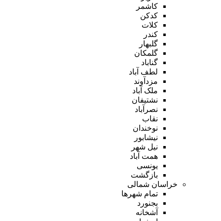
کاشمر
کدکن
کلات
کندر
گلبهار
گلمکان
گناباد
لطف آباد
مزدآوند
ملک آباد
نشتیفان
نصرآباد
نقاب
نوخندان
نیشابور
نیل شهر
همت آباد
یونسی
بازگشت
خراسان شمالی
تمام شهر‌ها
بجنورد
آشخانه