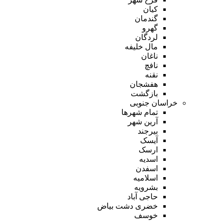
کیان
گندمان
گهرو
لردگان
مال خلیفه
ناغان
نافچ
نقنه
هفشجان
بازگشت
خراسان جنوبی
تمام شهر‌ها
آرین شهر
بیرجند
آیسک
ارسک
اسدیه
اسفدن
اسلامیه
بشرویه
حاجی آباد
خضری دشت بیاض
خوسف