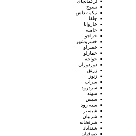
ترکمانچای
تسوج
تیکمه داش
جلفا
خاروانا
خامنه
خراجو
خسروشهر
خضرلو
خمارلو
خواجه
دوزدوزان
زرنق
زنوز
سراب
سردرود
سهند
سیس
سیه رود
شبستر
شربیان
شرفخانه
شندآباد
صوفیان