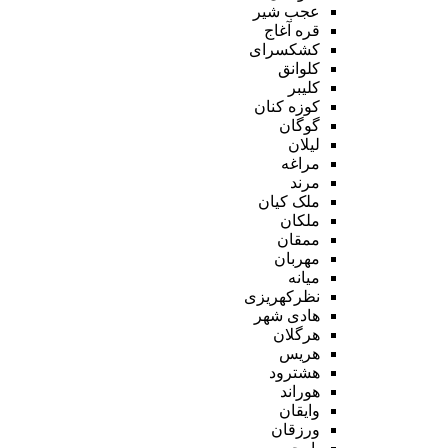
عجب شیر
قره آغاج
کشکسرای
کلوانق
کلیبر
کوزه کنان
گوگان
لیلان
مراغه
مرند
ملک کیان
ملکان
ممقان
مهربان
میانه
نظرکهریزی
هادی شهر
هرگلان
هریس
هشترود
هوراند
وایقان
ورزقان