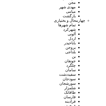
مجن
مهدی شهر
میامی
بازگشت
چهارمحال و بختیاری
تمام شهر‌ها
شهرکرد
آلونی
اردل
باباحیدر
بروجن
بلداجی
بن
جونقان
چلگرد
سامان
سفیددشت
سودجان
سورشجان
شلمزار
طاقانک
فارسان
فرادبنه
فرخ شهر