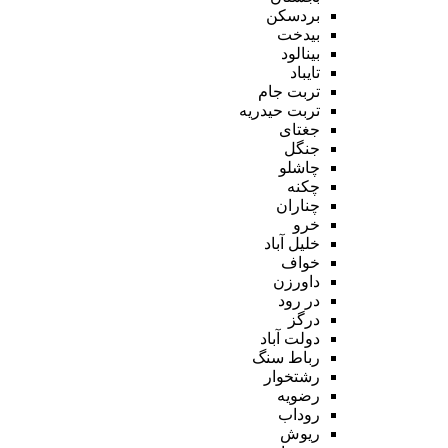
بردسکن
بیدخت
بینالود
تایباد
تربت جام
تربت حیدریه
جغتای
جنگل
چاشلو
چکنه
چناران
خرو
خلیل آباد
خواف
داورزن
در رود
درگز
دولت آباد
رباط سنگ
رشتخوار
رضویه
روداب
ریوش