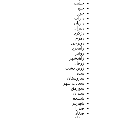
خشت
خنج
خور
داراب
داریان
دبیران
دژکرد
دهرم
دوبرجی
رامجرد
رونیز
زاهدشهر
زرقان
زرین دشت
سده
سروستان
سعادت شهر
سورمق
سیدان
ششده
شهرپیر
صدرا
صغاد