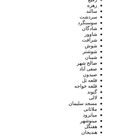
زهره
سالند
سردشت
سوسنگرد
شادگان
شاوور
شرافت
شوش
شوشتر
شیبان
صالح شهر
صفی آباد
صیدون
قلعه تل
قلعه خواجه
گتوند
لالی
مسجد سلیمان
ملاثانی
میانرود
مینوشهر
هفتگل
هندیجان