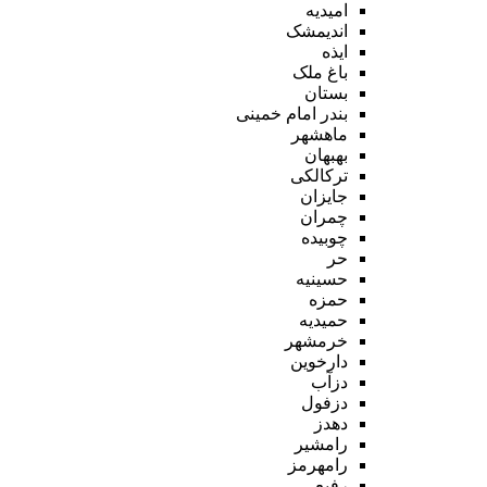
امیدیه
اندیمشک
ایذه
باغ ملک
بستان
بندر امام خمینی
ماهشهر
بهبهان
ترکالکی
جایزان
چمران
چوبیده
حر
حسینیه
حمزه
حمیدیه
خرمشهر
دارخوین
دزآب
دزفول
دهدز
رامشیر
رامهرمز
رفیع