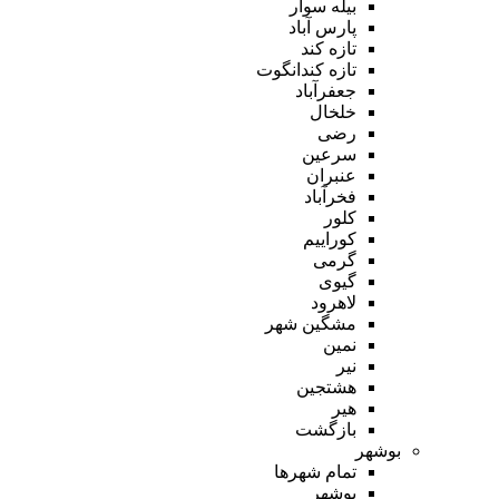
بیله سوار
پارس آباد
تازه کند
تازه کندانگوت
جعفرآباد
خلخال
رضی
سرعین
عنبران
فخرآباد
کلور
کوراییم
گرمی
گیوی
لاهرود
مشگین شهر
نمین
نیر
هشتجین
هیر
بازگشت
بوشهر
تمام شهر‌ها
بوشهر