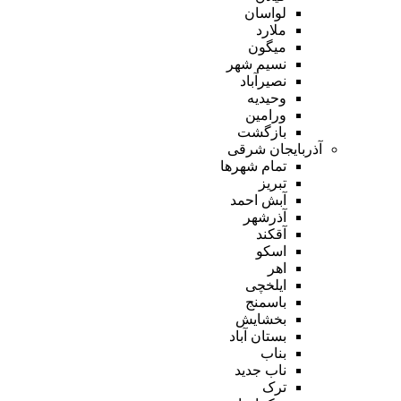
لواسان
ملارد
میگون
نسیم شهر
نصیرآباد
وحیدیه
ورامین
بازگشت
آذربایجان شرقی
تمام شهر‌ها
تبریز
آبش احمد
آذرشهر
آقکند
اسکو
اهر
ایلخچی
باسمنج
بخشایش
بستان آباد
بناب
ناب جدید
ترک