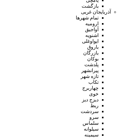
یامچی
بازگشت
آذربایجان غربی
تمام شهر‌ها
ارومیه
آواجیق
اشنویه
ایواوغلی
باروق
بازرگان
بوکان
پلدشت
پیرانشهر
تازه شهر
تکاب
چهاربرج
خوی
دیزج دیز
ربط
سردشت
سرو
سلماس
سیلوانه
سیمینه