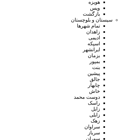
هویزه
ویس
بازگشت
سیستان و بلوچستان
تمام شهر‌ها
زاهدان
ادیمی
اسپکه
ایرانشهر
بزمان
بمپور
بنت
پیشین
جالق
چابهار
خاش
دوست محمد
راسک
زابل
زابلی
زهک
سراوان
سرباز
سوران