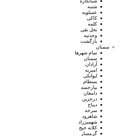
شبانکاره
شنبه
عسلویه
کاکی
کلمه
نخل تقی
وحدتیه
بازگشت
سمنان
تمام شهر‌ها
سمنان
آرادان
امیریه
ایوانکی
بسطام
بیارجمند
دامغان
درجزین
دیباج
سرخه
شاهرود
شهمیرزاد
کلاته خیج
گرمسار