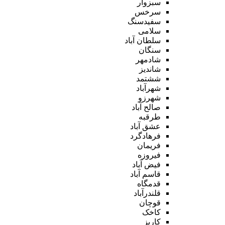
سبزوار
سرخس
سفیدسنگ
سلامی
سلطان آباد
سنگان
شادمهر
شاندیز
ششتمد
شهرآباد
شهرزو
صالح آباد
طرقبه
عشق آباد
فرهادگرد
فریمان
فیروزه
فیض آباد
قاسم آباد
قدمگاه
قلندرآباد
قوچان
کاخک
کاریز