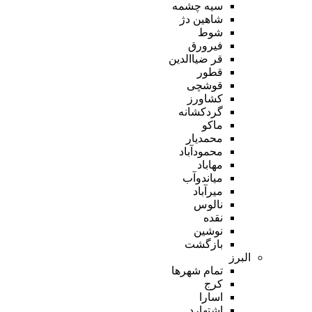
سیه چشمه
شاهین دژ
شوط
فیرورق
قر ضیاالدین
قطور
قوشچی
کشاورز
گردکشانه
ماکو
محمدیار
محمودآباد
مهاباد
میاندوآب
میرآباد
نالوس
نقده
نوشین
بازگشت
البرز
تمام شهر‌ها
کرج
اسارا
اشتهارد