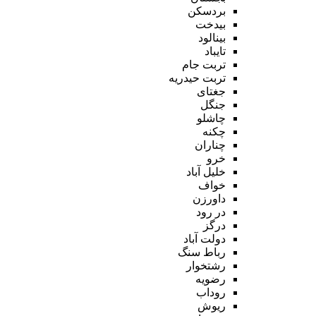
بردسکن
بیدخت
بینالود
تایباد
تربت جام
تربت حیدریه
جغتای
جنگل
چاشلو
چکنه
چناران
خرو
خلیل آباد
خواف
داورزن
در رود
درگز
دولت آباد
رباط سنگ
رشتخوار
رضویه
روداب
ریوش