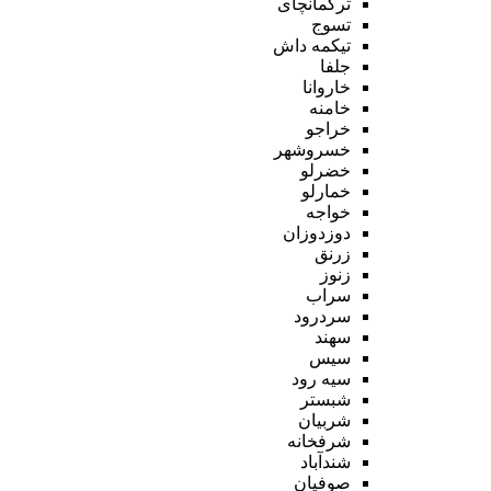
ترکمانچای
تسوج
تیکمه داش
جلفا
خاروانا
خامنه
خراجو
خسروشهر
خضرلو
خمارلو
خواجه
دوزدوزان
زرنق
زنوز
سراب
سردرود
سهند
سیس
سیه رود
شبستر
شربیان
شرفخانه
شندآباد
صوفیان