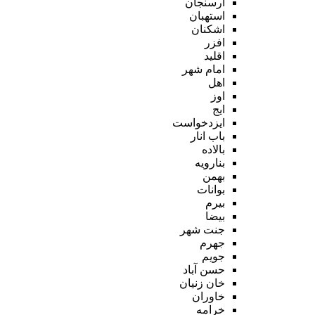
ارسنجان
استهبان
اشکنان
افزر
اقلید
امام شهر
اهل
اوز
ایج
ایزدخواست
باب انار
بالاده
بنارویه
بهمن
بوانات
بیرم
بیضا
جنت شهر
جهرم
جویم
حسن آباد
خان زنیان
خاوران
خرامه