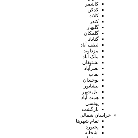
کاشمر
کدکن
کلات
کندر
گلبهار
گلمکان
گناباد
لطف آباد
مزدآوند
ملک آباد
نشتیفان
نصرآباد
نقاب
نوخندان
نیشابور
نیل شهر
همت آباد
یونسی
بازگشت
خراسان شمالی
تمام شهر‌ها
بجنورد
آشخانه