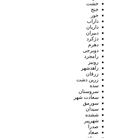
خشت
خنج
خور
داراب
داریان
دبیران
دژکرد
دهرم
دوبرجی
رامجرد
رونیز
زاهدشهر
زرقان
زرین دشت
سده
سروستان
سعادت شهر
سورمق
سیدان
ششده
شهرپیر
صدرا
صغاد