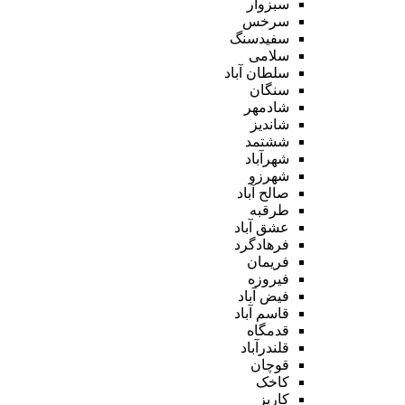
سبزوار
سرخس
سفیدسنگ
سلامی
سلطان آباد
سنگان
شادمهر
شاندیز
ششتمد
شهرآباد
شهرزو
صالح آباد
طرقبه
عشق آباد
فرهادگرد
فریمان
فیروزه
فیض آباد
قاسم آباد
قدمگاه
قلندرآباد
قوچان
کاخک
کاریز