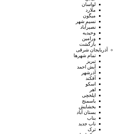
لواسان
ملارد
میگون
نسیم شهر
نصیرآباد
وحیدیه
ورامین
بازگشت
آذربایجان شرقی
تمام شهر‌ها
تبریز
آبش احمد
آذرشهر
آقکند
اسکو
اهر
ایلخچی
باسمنج
بخشایش
بستان آباد
بناب
ناب جدید
ترک