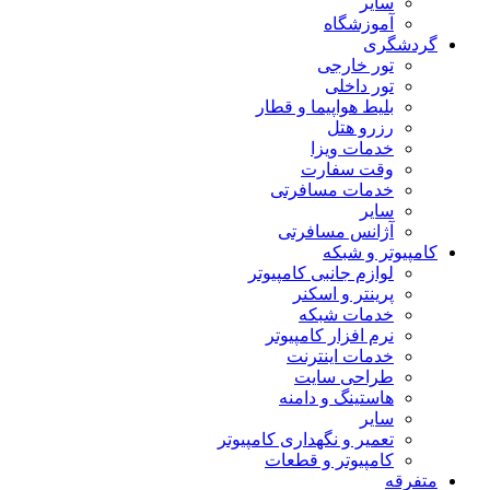
سایر
آموزشگاه
گردشگری
تور خارجی
تور داخلی
بلیط هواپیما و قطار
رزرو هتل
خدمات ویزا
وقت سفارت
خدمات مسافرتی
سایر
آژانس مسافرتی
کامپیوتر و شبکه
لوازم جانبی کامپیوتر
پرینتر و اسکنر
خدمات شبکه
نرم افزار کامپیوتر
خدمات اینترنت
طراحی سایت
هاستینگ و دامنه
سایر
تعمیر و نگهداری کامپیوتر
کامپیوتر و قطعات
متفرقه