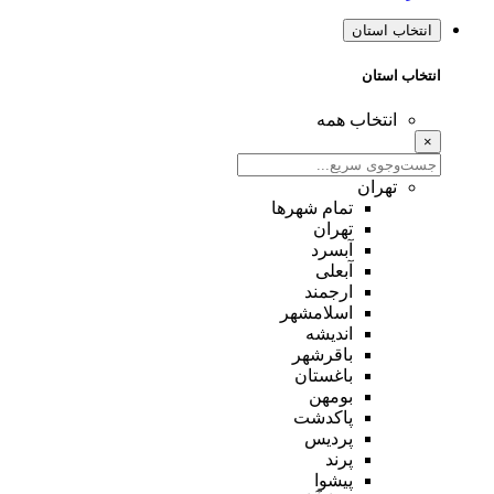
انتخاب استان
انتخاب استان
انتخاب همه
×
تهران
تمام شهر‌ها
تهران
آبسرد
آبعلی
ارجمند
اسلامشهر
اندیشه
باقرشهر
باغستان
بومهن
پاکدشت
پردیس
پرند
پیشوا