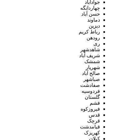
جوادآباد
چهاردانگه
حسن آباد
دماوند
دیزین
رباط کریم
رودهن
ری
شاهدشهر
شریف آباد
شمشک
شهریار
صالح آباد
صباشهر
صفادشت
فردوسیه
گلستان
فشم
فیروزکوه
قدس
قرچک
قیامدشت
کهریزک
کیلان