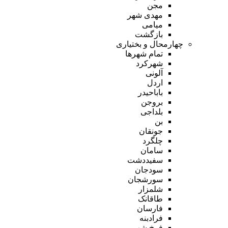
مجن
مهدی شهر
میامی
بازگشت
چهارمحال و بختیاری
تمام شهر‌ها
شهرکرد
آلونی
اردل
باباحیدر
بروجن
بلداجی
بن
جونقان
چلگرد
سامان
سفیددشت
سودجان
سورشجان
شلمزار
طاقانک
فارسان
فرادبنه
فرخ شهر