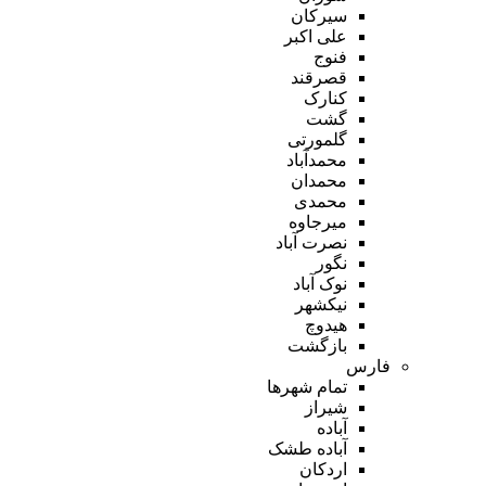
سیرکان
علی اکبر
فنوج
قصرقند
کنارک
گشت
گلمورتی
محمدآباد
محمدان
محمدی
میرجاوه
نصرت آباد
نگور
نوک آباد
نیکشهر
هیدوچ
بازگشت
فارس
تمام شهر‌ها
شیراز
آباده
آباده طشک
اردکان