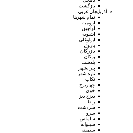
یامچی
بازگشت
آذربایجان غربی
تمام شهر‌ها
ارومیه
آواجیق
اشنویه
ایواوغلی
باروق
بازرگان
بوکان
پلدشت
پیرانشهر
تازه شهر
تکاب
چهاربرج
خوی
دیزج دیز
ربط
سردشت
سرو
سلماس
سیلوانه
سیمینه