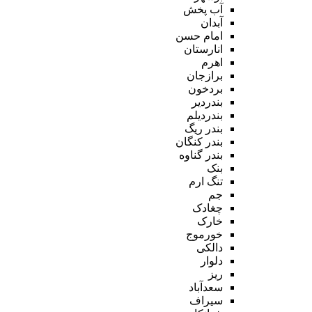
آب پخش
آبدان
امام حسن
انارستان
اهرم
برازجان
بردخون
بندردیر
بندردیلم
بندر ریگ
بندر کنگان
بندر گناوه
بنک
تنگ ارم
جم
چغادک
خارک
خورموج
دالکی
دلوار
ریز
سعدآباد
سیراف