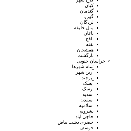
کیان
گندمان
گهرو
لردگان
مال خلیفه
ناغان
نافچ
نقنه
هفشجان
بازگشت
خراسان جنوبی
تمام شهر‌ها
آرین شهر
بیرجند
آیسک
ارسک
اسدیه
اسفدن
اسلامیه
بشرویه
حاجی آباد
خضری دشت بیاض
خوسف