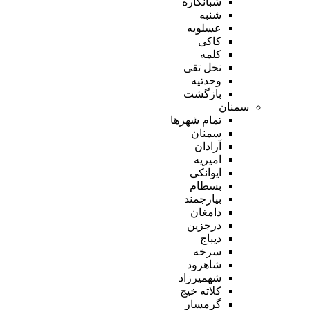
شبانکاره
شنبه
عسلویه
کاکی
کلمه
نخل تقی
وحدتیه
بازگشت
سمنان
تمام شهر‌ها
سمنان
آرادان
امیریه
ایوانکی
بسطام
بیارجمند
دامغان
درجزین
دیباج
سرخه
شاهرود
شهمیرزاد
کلاته خیج
گرمسار