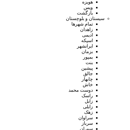
هویزه
ویس
بازگشت
سیستان و بلوچستان
تمام شهر‌ها
زاهدان
ادیمی
اسپکه
ایرانشهر
بزمان
بمپور
بنت
پیشین
جالق
چابهار
خاش
دوست محمد
راسک
زابل
زابلی
زهک
سراوان
سرباز
سوران