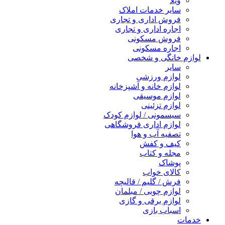
ویلا
سایر خدمات املاک
فروش اداری و تجاری
اجاره اداری و تجاری
فروش مسکونی
اجاره مسکونی
لوازم خانگی و شخصی
سایر
لوازم ورزشی
لوازم خانه و آشپزخانه
لوازم موسیقی
لوازم تزئینی
سیسمونی / لوازم کودک
لوازم اداری فروشگاهی
تصفیه آب و هوا
کیف و کفش
مجله و کتاب
پوشاک
کالای خواب
فرش / گلیم / قالیچه
لوازم چوبی / مبلمان
لوازم برقی و گازی
اسباب بازی
خدمات