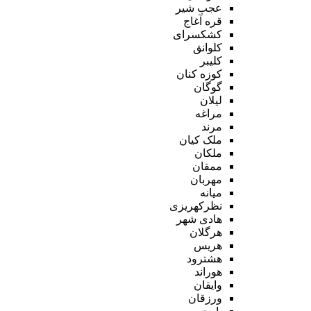
عجب شیر
قره آغاج
کشکسرای
کلوانق
کلیبر
کوزه کنان
گوگان
لیلان
مراغه
مرند
ملک کیان
ملکان
ممقان
مهربان
میانه
نظرکهریزی
هادی شهر
هرگلان
هریس
هشترود
هوراند
وایقان
ورزقان