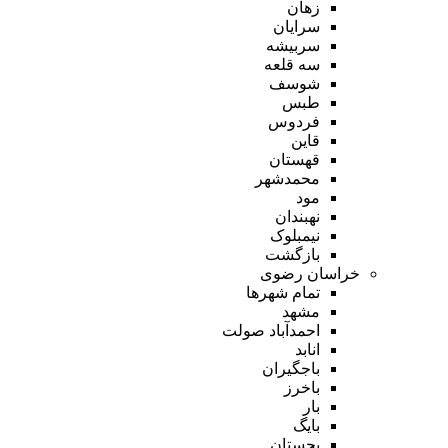
زهان
سرایان
سربیشه
سه قلعه
شوسف
طبس
فردوس
قاین
قهستان
محمدشهر
مود
نهبندان
نیمبلوک
بازگشت
خراسان رضوی
تمام شهر‌ها
مشهد
احمدآباد صولت
انابد
باجگیران
باخرز
بار
بایگ
بجستان