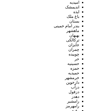
امیدیه
اندیمشک
ایذه
باغ ملک
بستان
بندر امام خمینی
ماهشهر
بهبهان
ترکالکی
جایزان
چمران
چوبیده
حر
حسینیه
حمزه
حمیدیه
خرمشهر
دارخوین
دزآب
دزفول
دهدز
رامشیر
رامهرمز
رفیع