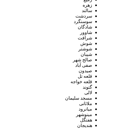
زهره
سالند
سردشت
سوسنگرد
شادگان
شاوور
شرافت
شوش
شوشتر
شیبان
صالح شهر
صفی آباد
صیدون
قلعه تل
قلعه خواجه
گتوند
لالی
مسجد سلیمان
ملاثانی
میانرود
مینوشهر
هفتگل
هندیجان