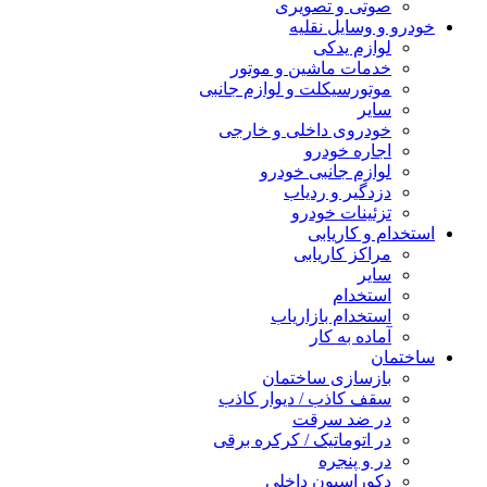
صوتی و تصویری
خودرو و وسایل نقلیه
لوازم یدکی
خدمات ماشین و موتور
موتورسیکلت و لوازم جانبی
سایر
خودروی داخلی و خارجی
اجاره خودرو
لوازم جانبی خودرو
دزدگیر و ردیاب
تزئینات خودرو
استخدام و کاریابی
مراکز کاریابی
سایر
استخدام
استخدام بازاریاب
آماده به کار
ساختمان
بازسازی ساختمان
سقف کاذب / دیوار کاذب
در ضد سرقت
در اتوماتیک / کرکره برقی
در و پنجره
دکوراسیون داخلی