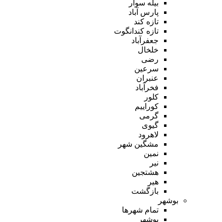
بیله سوار
پارس آباد
تازه کند
تازه کندانگوت
جعفرآباد
خلخال
رضی
سرعین
عنبران
فخرآباد
کلور
کوراییم
گرمی
گیوی
لاهرود
مشگین شهر
نمین
نیر
هشتجین
هیر
بازگشت
بوشهر
تمام شهر‌ها
بوشهر