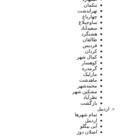
تنکمان
تهراندشت
چهارباغ
ساوجبلاغ
سعیدآباد
هشتگرد
طالقان
فردیس
کردان
کمال شهر
کوهسار
گرمدره
مارلیک
ماهدشت
محمدشهر
مشکین شهر
نظرآباد
بازگشت
اردبیل
تمام شهر‌ها
اردبیل
آبی بیگلو
اصلان دوز