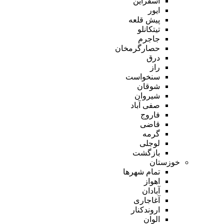
اسفراین
ایور
پیش قلعه
تیتکانلو
جاجرم
حصارگرمخان
درق
راز
سنخواست
شوقان
شیروان
صفی آباد
فاروج
قاضی
گرمه
لوجلی
بازگشت
خوزستان
تمام شهر‌ها
اهواز
آبادان
آغاجاری
اروندکنار
الوان