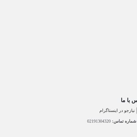
 با ما
نیازجو در اینستاگرام
ماره تماس:
02191304320