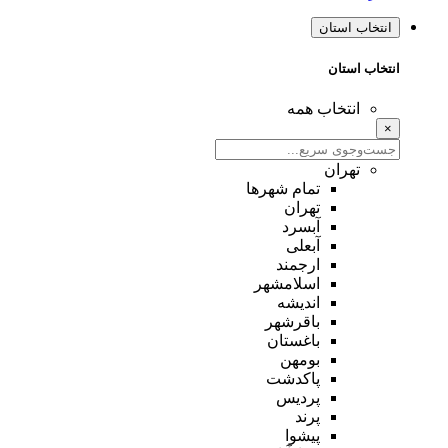
انتخاب استان
انتخاب استان
انتخاب همه
×
تهران
تمام شهر‌ها
تهران
آبسرد
آبعلی
ارجمند
اسلامشهر
اندیشه
باقرشهر
باغستان
بومهن
پاکدشت
پردیس
پرند
پیشوا