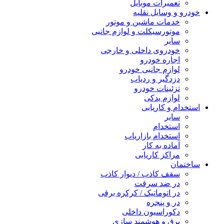
تعمیرات موبایل
خودرو و وسایل نقلیه
خدمات ماشین و موتور
موتورسیکلت و لوازم جانبی
سایر
خودروی داخلی و خارجی
اجاره خودرو
لوازم جانبی خودرو
دزدگیر و ردیاب
تزئینات خودرو
لوازم یدکی
استخدام و کاریابی
سایر
استخدام
استخدام بازاریاب
آماده به کار
مراکز کاریابی
ساختمان
سقف کاذب / دیوار کاذب
در ضد سرقت
در اتوماتیک / کرکره برقی
در و پنجره
دکوراسیون داخلی
برق و هوشمند سازی