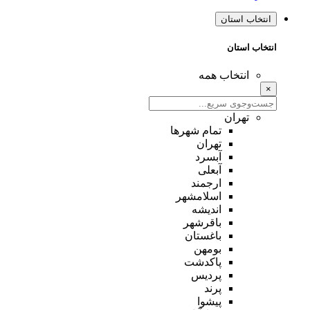
انتخاب استان
انتخاب استان
انتخاب همه
×
تهران
تمام شهر‌ها
تهران
آبسرد
آبعلی
ارجمند
اسلامشهر
اندیشه
باقرشهر
باغستان
بومهن
پاکدشت
پردیس
پرند
پیشوا