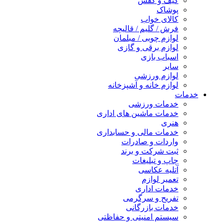
کیف و کفش
پوشاک
کالای خواب
فرش / گلیم / قالیچه
لوازم چوبی / مبلمان
لوازم برقی و گازی
اسباب بازی
سایر
لوازم ورزشی
لوازم خانه و آشپزخانه
خدمات
خدمات ورزشی
خدمات ماشین های اداری
هنری
خدمات مالی و حسابداری
واردات و صادرات
ثبت شرکت و برند
چاپ و تبلیغات
آتلیه عکاسی
تعمیر لوازم
خدمات اداری
تفریح و سرگرمی
خدمات بازرگانی
سیستم امنیتی و حفاظتی