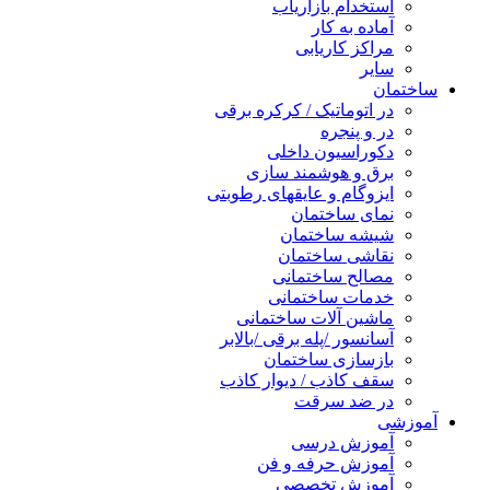
استخدام بازاریاب
آماده به کار
مراکز کاریابی
سایر
ساختمان
در اتوماتیک / کرکره برقی
در و پنجره
دکوراسیون داخلی
برق و هوشمند سازی
ایزوگام و عایقهای رطوبتی
نمای ساختمان
شیشه ساختمان
نقاشی ساختمان
مصالح ساختمانی
خدمات ساختمانی
ماشین آلات ساختمانی
آسانسور /پله برقی /بالابر
بازسازی ساختمان
سقف کاذب / دیوار کاذب
در ضد سرقت
آموزشی
آموزش درسی
آموزش حرفه و فن
آموزش تخصصی