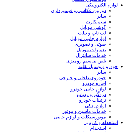
لوازم الکترونیکی
دوربین عکاسی و فیلمبرداری
سایر
سیم کارت
گوشی موبایل
لپ تاپ و تبلت
لوازم جانبی موبایل
صوتی و تصویری
تعمیرات موبایل
خدمات سانترال
تلفن بی‌سیم رومیزی
خودرو و وسایل نقلیه
سایر
خودروی داخلی و خارجی
اجاره خودرو
لوازم جانبی خودرو
دزدگیر و ردیاب
تزئینات خودرو
لوازم یدکی
خدمات ماشین و موتور
موتورسیکلت و لوازم جانبی
استخدام و کاریابی
استخدام