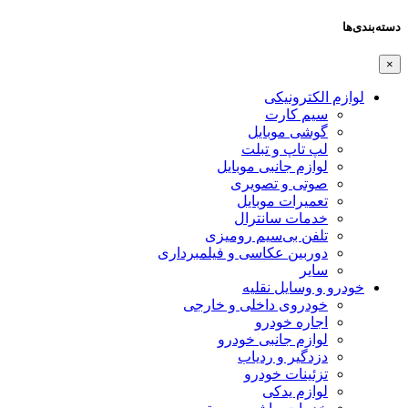
دسته‌بندی‌ها
×
لوازم الکترونیکی
سیم کارت
گوشی موبایل
لپ تاپ و تبلت
لوازم جانبی موبایل
صوتی و تصویری
تعمیرات موبایل
خدمات سانترال
تلفن بی‌سیم رومیزی
دوربین عکاسی و فیلمبرداری
سایر
خودرو و وسایل نقلیه
خودروی داخلی و خارجی
اجاره خودرو
لوازم جانبی خودرو
دزدگیر و ردیاب
تزئینات خودرو
لوازم یدکی