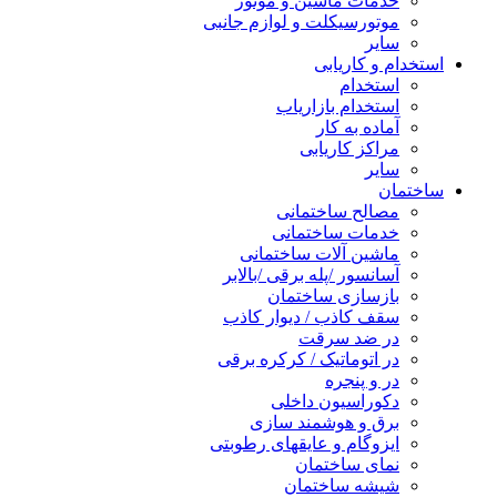
خدمات ماشین و موتور
موتورسیکلت و لوازم جانبی
سایر
استخدام و کاریابی
استخدام
استخدام بازاریاب
آماده به کار
مراکز کاریابی
سایر
ساختمان
مصالح ساختمانی
خدمات ساختمانی
ماشین آلات ساختمانی
آسانسور /پله برقی /بالابر
بازسازی ساختمان
سقف کاذب / دیوار کاذب
در ضد سرقت
در اتوماتیک / کرکره برقی
در و پنجره
دکوراسیون داخلی
برق و هوشمند سازی
ایزوگام و عایقهای رطوبتی
نمای ساختمان
شیشه ساختمان