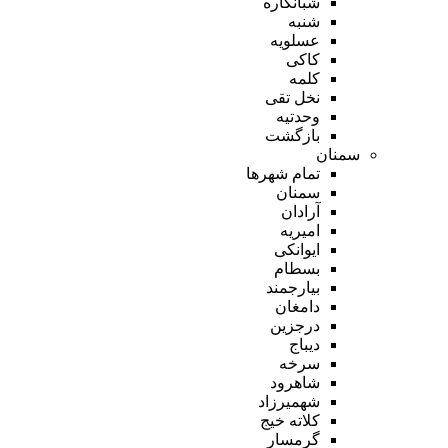
شبانکاره
شنبه
عسلویه
کاکی
کلمه
نخل تقی
وحدتیه
بازگشت
سمنان
تمام شهر‌ها
سمنان
آرادان
امیریه
ایوانکی
بسطام
بیارجمند
دامغان
درجزین
دیباج
سرخه
شاهرود
شهمیرزاد
کلاته خیج
گرمسار