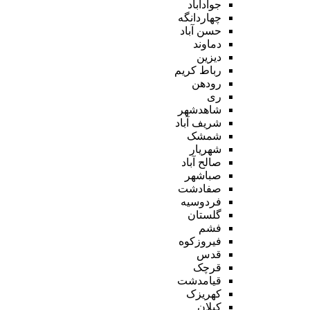
جوادآباد
چهاردانگه
حسن آباد
دماوند
دیزین
رباط کریم
رودهن
ری
شاهدشهر
شریف آباد
شمشک
شهریار
صالح آباد
صباشهر
صفادشت
فردوسیه
گلستان
فشم
فیروزکوه
قدس
قرچک
قیامدشت
کهریزک
کیلان