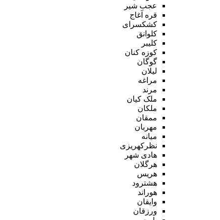
عجب شیر
قره آغاج
کشکسرای
کلوانق
کلیبر
کوزه کنان
گوگان
لیلان
مراغه
مرند
ملک کیان
ملکان
ممقان
مهربان
میانه
نظرکهریزی
هادی شهر
هرگلان
هریس
هشترود
هوراند
وایقان
ورزقان