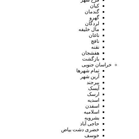
کیان
گندمان
گهرو
لردگان
مال خلیفه
ناغان
نافچ
نقنه
هفشجان
بازگشت
خراسان جنوبی
تمام شهر‌ها
آرین شهر
بیرجند
آیسک
ارسک
اسدیه
اسفدن
اسلامیه
بشرویه
حاجی آباد
خضری دشت بیاض
خوسف