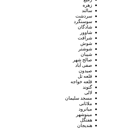
زهره
سالند
سردشت
سوسنگرد
شادگان
شاوور
شرافت
شوش
شوشتر
شیبان
صالح شهر
صفی آباد
صیدون
قلعه تل
قلعه خواجه
گتوند
لالی
مسجد سلیمان
ملاثانی
میانرود
مینوشهر
هفتگل
هندیجان