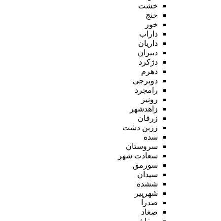
خشت
خنج
خور
داراب
داریان
دبیران
دژکرد
دهرم
دوبرجی
رامجرد
رونیز
زاهدشهر
زرقان
زرین دشت
سده
سروستان
سعادت شهر
سورمق
سیدان
ششده
شهرپیر
صدرا
صغاد