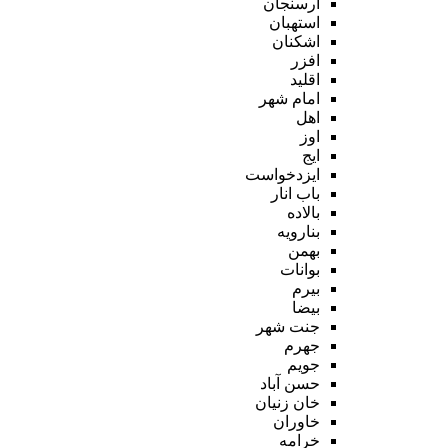
ارسنجان
استهبان
اشکنان
افزر
اقلید
امام شهر
اهل
اوز
ایج
ایزدخواست
باب انار
بالاده
بنارویه
بهمن
بوانات
بیرم
بیضا
جنت شهر
جهرم
جویم
حسن آباد
خان زنیان
خاوران
خرامه