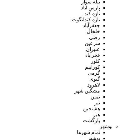
بیله سوار
پارس آباد
تازه کند
تازه کندانگوت
جعفرآباد
خلخال
رضی
سرعین
عنبران
فخرآباد
کلور
کوراییم
گرمی
گیوی
لاهرود
مشگین شهر
نمین
نیر
هشتجین
هیر
بازگشت
بوشهر
تمام شهر‌ها
بوشهر