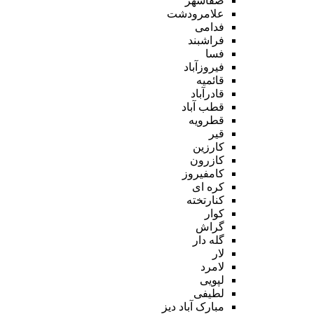
صفاشهر
علامرودشت
فدامی
فراشبند
فسا
فیروزآباد
قائمیه
قادرآباد
قطب آباد
قطرویه
قیر
کارزین
کازرون
کامفیروز
کره ای
کنارتخته
کوار
گراش
گله دار
لار
لامرد
لپویی
لطیفی
مبارک آباد دیز