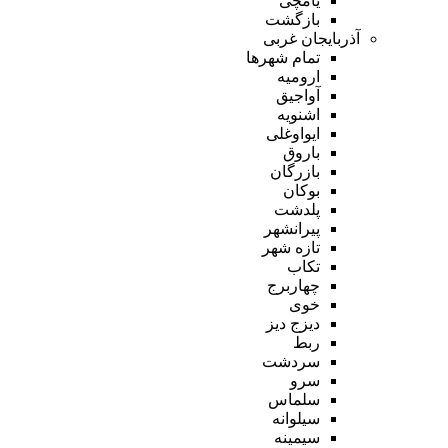
یامچی
بازگشت
آذربایجان غربی
تمام شهر‌ها
ارومیه
آواجیق
اشنویه
ایواوغلی
باروق
بازرگان
بوکان
پلدشت
پیرانشهر
تازه شهر
تکاب
چهاربرج
خوی
دیزج دیز
ربط
سردشت
سرو
سلماس
سیلوانه
سیمینه