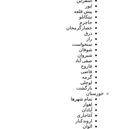
اسفراین
ایور
پیش قلعه
تیتکانلو
جاجرم
حصارگرمخان
درق
راز
سنخواست
شوقان
شیروان
صفی آباد
فاروج
قاضی
گرمه
لوجلی
بازگشت
خوزستان
تمام شهر‌ها
اهواز
آبادان
آغاجاری
اروندکنار
الوان