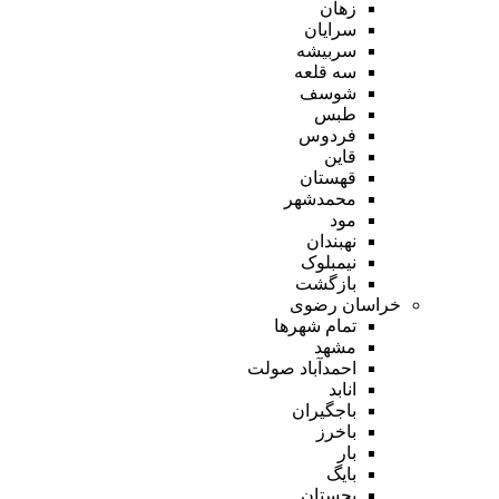
زهان
سرایان
سربیشه
سه قلعه
شوسف
طبس
فردوس
قاین
قهستان
محمدشهر
مود
نهبندان
نیمبلوک
بازگشت
خراسان رضوی
تمام شهر‌ها
مشهد
احمدآباد صولت
انابد
باجگیران
باخرز
بار
بایگ
بجستان