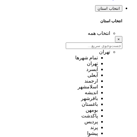
انتخاب استان
انتخاب استان
انتخاب همه
×
تهران
تمام شهر‌ها
تهران
آبسرد
آبعلی
ارجمند
اسلامشهر
اندیشه
باقرشهر
باغستان
بومهن
پاکدشت
پردیس
پرند
پیشوا