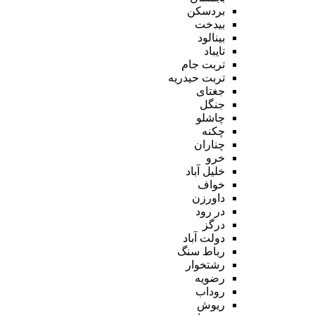
بردسکن
بیدخت
بینالود
تایباد
تربت جام
تربت حیدریه
جغتای
جنگل
چاشلو
چکنه
چناران
خرو
خلیل آباد
خواف
داورزن
در رود
درگز
دولت آباد
رباط سنگ
رشتخوار
رضویه
روداب
ریوش