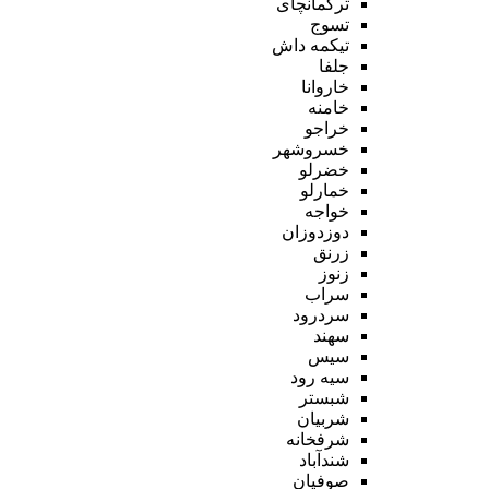
ترکمانچای
تسوج
تیکمه داش
جلفا
خاروانا
خامنه
خراجو
خسروشهر
خضرلو
خمارلو
خواجه
دوزدوزان
زرنق
زنوز
سراب
سردرود
سهند
سیس
سیه رود
شبستر
شربیان
شرفخانه
شندآباد
صوفیان