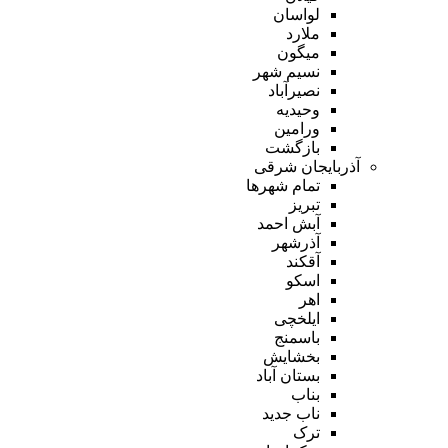
لواسان
ملارد
میگون
نسیم شهر
نصیرآباد
وحیدیه
ورامین
بازگشت
آذربایجان شرقی
تمام شهر‌ها
تبریز
آبش احمد
آذرشهر
آقکند
اسکو
اهر
ایلخچی
باسمنج
بخشایش
بستان آباد
بناب
ناب جدید
ترک