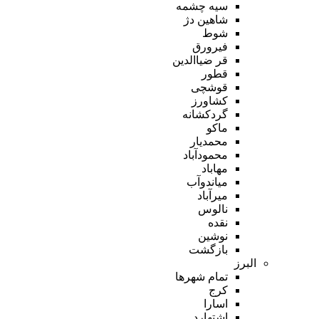
سیه چشمه
شاهین دژ
شوط
فیرورق
قر ضیاالدین
قطور
قوشچی
کشاورز
گردکشانه
ماکو
محمدیار
محمودآباد
مهاباد
میاندوآب
میرآباد
نالوس
نقده
نوشین
بازگشت
البرز
تمام شهر‌ها
کرج
اسارا
اشتهارد