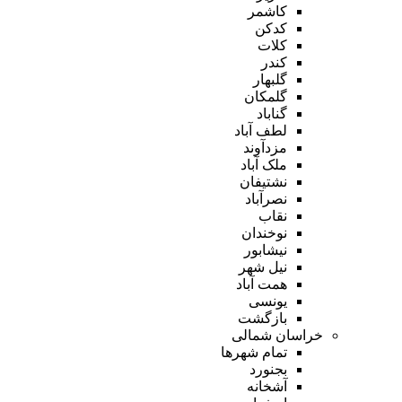
کاشمر
کدکن
کلات
کندر
گلبهار
گلمکان
گناباد
لطف آباد
مزدآوند
ملک آباد
نشتیفان
نصرآباد
نقاب
نوخندان
نیشابور
نیل شهر
همت آباد
یونسی
بازگشت
خراسان شمالی
تمام شهر‌ها
بجنورد
آشخانه