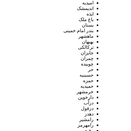
امیدیه
اندیمشک
ایذه
باغ ملک
بستان
بندر امام خمینی
ماهشهر
بهبهان
ترکالکی
جایزان
چمران
چوبیده
حر
حسینیه
حمزه
حمیدیه
خرمشهر
دارخوین
دزآب
دزفول
دهدز
رامشیر
رامهرمز
رفیع