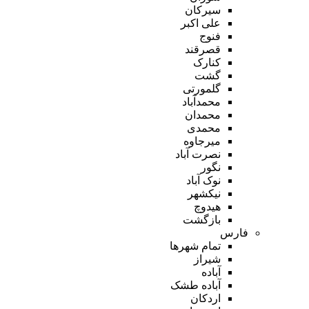
سیرکان
علی اکبر
فنوج
قصرقند
کنارک
گشت
گلمورتی
محمدآباد
محمدان
محمدی
میرجاوه
نصرت آباد
نگور
نوک آباد
نیکشهر
هیدوچ
بازگشت
فارس
تمام شهر‌ها
شیراز
آباده
آباده طشک
اردکان