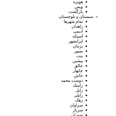
هویزه
ویس
بازگشت
سیستان و بلوچستان
تمام شهر‌ها
زاهدان
ادیمی
اسپکه
ایرانشهر
بزمان
بمپور
بنت
پیشین
جالق
چابهار
خاش
دوست محمد
راسک
زابل
زابلی
زهک
سراوان
سرباز
سوران