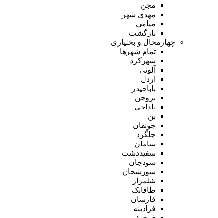
مجن
مهدی شهر
میامی
بازگشت
چهارمحال و بختیاری
تمام شهر‌ها
شهرکرد
آلونی
اردل
باباحیدر
بروجن
بلداجی
بن
جونقان
چلگرد
سامان
سفیددشت
سودجان
سورشجان
شلمزار
طاقانک
فارسان
فرادبنه
فرخ شهر