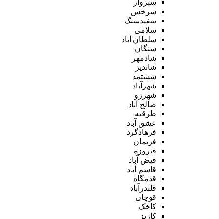
سبزوار
سرخس
سفیدسنگ
سلامی
سلطان آباد
سنگان
شادمهر
شاندیز
ششتمد
شهرآباد
شهرزو
صالح آباد
طرقبه
عشق آباد
فرهادگرد
فریمان
فیروزه
فیض آباد
قاسم آباد
قدمگاه
قلندرآباد
قوچان
کاخک
کاریز