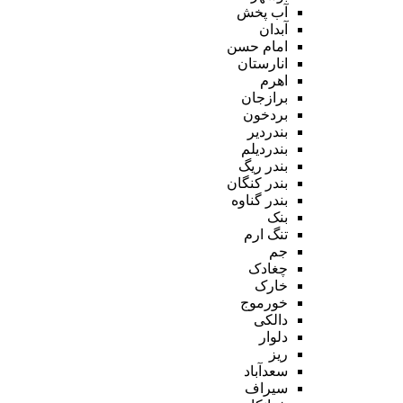
آب پخش
آبدان
امام حسن
انارستان
اهرم
برازجان
بردخون
بندردیر
بندردیلم
بندر ریگ
بندر کنگان
بندر گناوه
بنک
تنگ ارم
جم
چغادک
خارک
خورموج
دالکی
دلوار
ریز
سعدآباد
سیراف