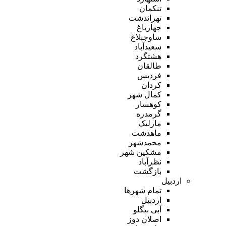
تنکمان
تهراندشت
چهارباغ
ساوجبلاغ
سعیدآباد
هشتگرد
طالقان
فردیس
کردان
کمال شهر
کوهسار
گرمدره
مارلیک
ماهدشت
محمدشهر
مشکین شهر
نظرآباد
بازگشت
اردبیل
تمام شهر‌ها
اردبیل
آبی بیگلو
اصلان دوز