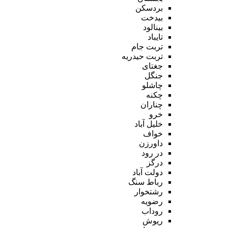
بردسکن
بیدخت
بینالود
تایباد
تربت جام
تربت حیدریه
جغتای
جنگل
چاشلو
چکنه
چناران
خرو
خلیل آباد
خواف
داورزن
در رود
درگز
دولت آباد
رباط سنگ
رشتخوار
رضویه
روداب
ریوش