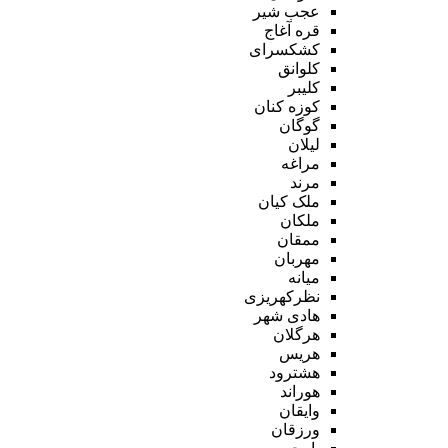
عجب شیر
قره آغاج
کشکسرای
کلوانق
کلیبر
کوزه کنان
گوگان
لیلان
مراغه
مرند
ملک کیان
ملکان
ممقان
مهربان
میانه
نظرکهریزی
هادی شهر
هرگلان
هریس
هشترود
هوراند
وایقان
ورزقان