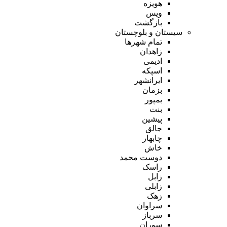
هویزه
ویس
بازگشت
سیستان و بلوچستان
تمام شهر‌ها
زاهدان
ادیمی
اسپکه
ایرانشهر
بزمان
بمپور
بنت
پیشین
جالق
چابهار
خاش
دوست محمد
راسک
زابل
زابلی
زهک
سراوان
سرباز
سوران