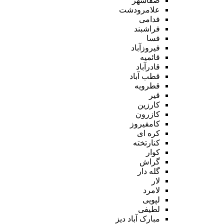
صفاشهر
علامرودشت
فدامی
فراشبند
فسا
فیروزآباد
قائمیه
قادرآباد
قطب آباد
قطرویه
قیر
کارزین
کازرون
کامفیروز
کره ای
کنارتخته
کوار
گراش
گله دار
لار
لامرد
لپویی
لطیفی
مبارک آباد دیز