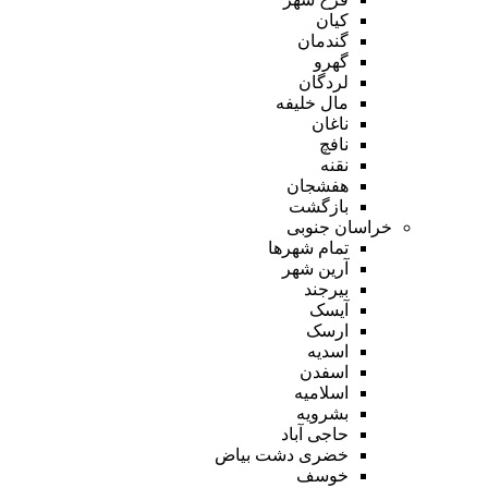
کیان
گندمان
گهرو
لردگان
مال خلیفه
ناغان
نافچ
نقنه
هفشجان
بازگشت
خراسان جنوبی
تمام شهر‌ها
آرین شهر
بیرجند
آیسک
ارسک
اسدیه
اسفدن
اسلامیه
بشرویه
حاجی آباد
خضری دشت بیاض
خوسف