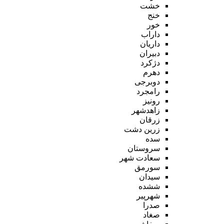
خشت
خنج
خور
داراب
داریان
دبیران
دژکرد
دهرم
دوبرجی
رامجرد
رونیز
زاهدشهر
زرقان
زرین دشت
سده
سروستان
سعادت شهر
سورمق
سیدان
ششده
شهرپیر
صدرا
صغاد