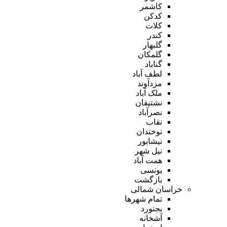
کاشمر
کدکن
کلات
کندر
گلبهار
گلمکان
گناباد
لطف آباد
مزدآوند
ملک آباد
نشتیفان
نصرآباد
نقاب
نوخندان
نیشابور
نیل شهر
همت آباد
یونسی
بازگشت
خراسان شمالی
تمام شهر‌ها
بجنورد
آشخانه