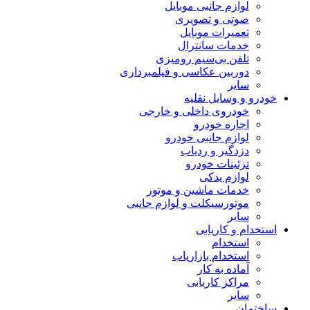
لوازم جانبی موبایل
صوتی و تصویری
تعمیرات موبایل
خدمات سانترال
تلفن بی‌سیم رومیزی
دوربین عکاسی و فیلمبرداری
سایر
خودرو و وسایل نقلیه
خودروی داخلی و خارجی
اجاره خودرو
لوازم جانبی خودرو
دزدگیر و ردیاب
تزئینات خودرو
لوازم یدکی
خدمات ماشین و موتور
موتورسیکلت و لوازم جانبی
سایر
استخدام و کاریابی
استخدام
استخدام بازاریاب
آماده به کار
مراکز کاریابی
سایر
ساختمان