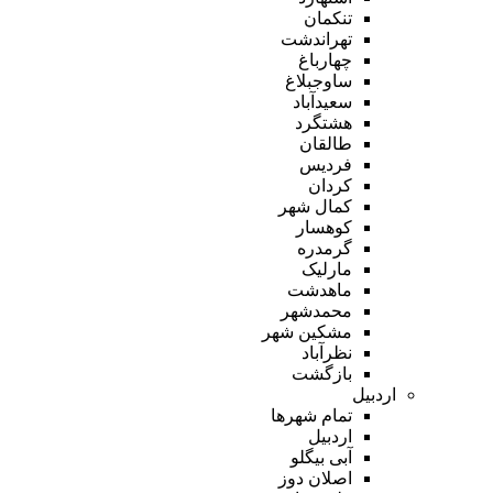
تنکمان
تهراندشت
چهارباغ
ساوجبلاغ
سعیدآباد
هشتگرد
طالقان
فردیس
کردان
کمال شهر
کوهسار
گرمدره
مارلیک
ماهدشت
محمدشهر
مشکین شهر
نظرآباد
بازگشت
اردبیل
تمام شهر‌ها
اردبیل
آبی بیگلو
اصلان دوز