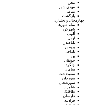
مجن
مهدی شهر
میامی
بازگشت
چهارمحال و بختیاری
تمام شهر‌ها
شهرکرد
آلونی
اردل
باباحیدر
بروجن
بلداجی
بن
جونقان
چلگرد
سامان
سفیددشت
سودجان
سورشجان
شلمزار
طاقانک
فارسان
فرادبنه
فرخ شهر