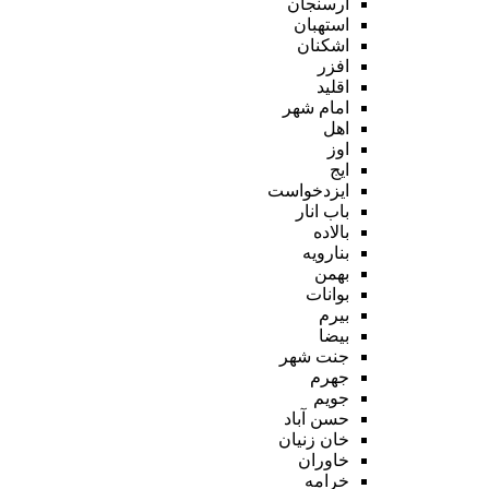
ارسنجان
استهبان
اشکنان
افزر
اقلید
امام شهر
اهل
اوز
ایج
ایزدخواست
باب انار
بالاده
بنارویه
بهمن
بوانات
بیرم
بیضا
جنت شهر
جهرم
جویم
حسن آباد
خان زنیان
خاوران
خرامه