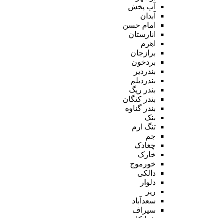
آب پخش
آبدان
امام حسن
انارستان
اهرم
برازجان
بردخون
بندردیر
بندردیلم
بندر ریگ
بندر کنگان
بندر گناوه
بنک
تنگ ارم
جم
چغادک
خارک
خورموج
دالکی
دلوار
ریز
سعدآباد
سیراف