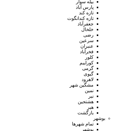
بیله سوار
پارس آباد
تازه کند
تازه کندانگوت
جعفرآباد
خلخال
رضی
سرعین
عنبران
فخرآباد
کلور
کوراییم
گرمی
گیوی
لاهرود
مشگین شهر
نمین
نیر
هشتجین
هیر
بازگشت
بوشهر
تمام شهر‌ها
بوشهر