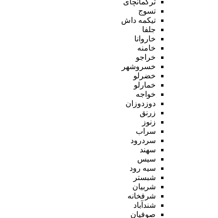
ترکمانچای
تسوج
تیکمه داش
جلفا
خاروانا
خامنه
خراجو
خسروشهر
خضرلو
خمارلو
خواجه
دوزدوزان
زرنق
زنوز
سراب
سردرود
سهند
سیس
سیه رود
شبستر
شربیان
شرفخانه
شندآباد
صوفیان