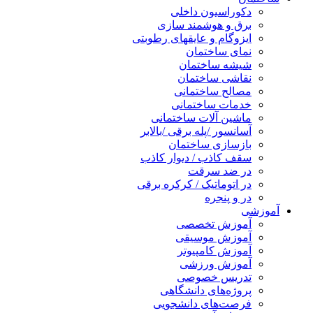
دکوراسیون داخلی
برق و هوشمند سازی
ایزوگام و عایقهای رطوبتی
نمای ساختمان
شیشه ساختمان
نقاشی ساختمان
مصالح ساختمانی
خدمات ساختمانی
ماشین آلات ساختمانی
آسانسور /پله برقی /بالابر
بازسازی ساختمان
سقف کاذب / دیوار کاذب
در ضد سرقت
در اتوماتیک / کرکره برقی
در و پنجره
آموزشی
آموزش تخصصی
آموزش موسیقی
آموزش کامپیوتر
آموزش ورزشی
تدریس خصوصی
پروژه‌های دانشگاهی
فرصت‌های دانشجویی