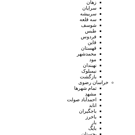
زهان
سرایان
سربیشه
سه قلعه
شوسف
طبس
فردوس
قاین
قهستان
محمدشهر
مود
نهبندان
نیمبلوک
بازگشت
خراسان رضوی
تمام شهر‌ها
مشهد
احمدآباد صولت
انابد
باجگیران
باخرز
بار
بایگ
بجستان