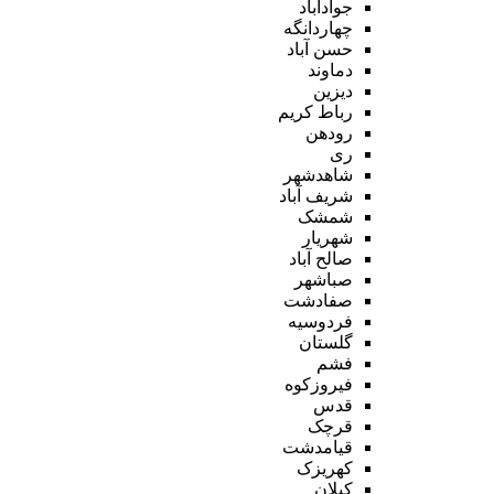
جوادآباد
چهاردانگه
حسن آباد
دماوند
دیزین
رباط کریم
رودهن
ری
شاهدشهر
شریف آباد
شمشک
شهریار
صالح آباد
صباشهر
صفادشت
فردوسیه
گلستان
فشم
فیروزکوه
قدس
قرچک
قیامدشت
کهریزک
کیلان