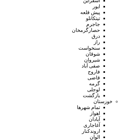
اسفراین
ایور
پیش قلعه
تیتکانلو
جاجرم
حصارگرمخان
درق
راز
سنخواست
شوقان
شیروان
صفی آباد
فاروج
قاضی
گرمه
لوجلی
بازگشت
خوزستان
تمام شهر‌ها
اهواز
آبادان
آغاجاری
اروندکنار
الوان