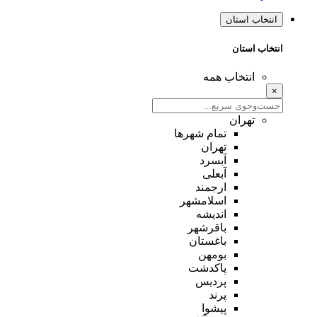
انتخاب استان
انتخاب استان
انتخاب همه
×
تهران
تمام شهر‌ها
تهران
آبسرد
آبعلی
ارجمند
اسلامشهر
اندیشه
باقرشهر
باغستان
بومهن
پاکدشت
پردیس
پرند
پیشوا