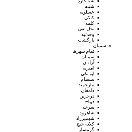
شبانکاره
شنبه
عسلویه
کاکی
کلمه
نخل تقی
وحدتیه
بازگشت
سمنان
تمام شهر‌ها
سمنان
آرادان
امیریه
ایوانکی
بسطام
بیارجمند
دامغان
درجزین
دیباج
سرخه
شاهرود
شهمیرزاد
کلاته خیج
گرمسار