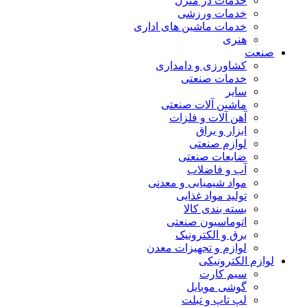
خدمات در منزل
خدمات ورزشی
خدمات ماشین های اداری
هنری
صنعت
کشاورزی و دامداری
خدمات صنعتی
سایر
ماشین آلات صنعتی
آهن آلات و فلزات
ابزار و یراق
لوازم صنعتی
ضایعات صنعتی
آب و فاضلاب
مواد شیمیایی و معدنی
تولید مواد غذایی
بسته بندی کالا
اتوماسیون صنعتی
برق و الکترونیک
لوازم و تجهیزات معدن
لوازم الکترونیکی
سیم کارت
گوشی موبایل
لپ تاپ و تبلت