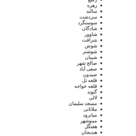
زهره
سالند
سردشت
سوسنگرد
شادگان
شاوور
شرافت
شوش
شوشتر
شیبان
صالح شهر
صفی آباد
صیدون
قلعه تل
قلعه خواجه
گتوند
لالی
مسجد سلیمان
ملاثانی
میانرود
مینوشهر
هفتگل
هندیجان