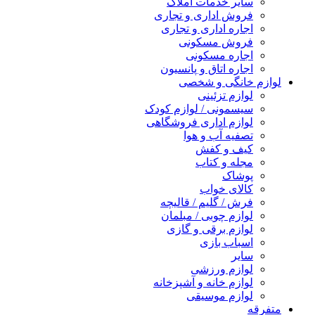
سایر خدمات املاک
فروش اداری و تجاری
اجاره اداری و تجاری
فروش مسکونی
اجاره مسکونی
اجاره اتاق و پانسیون
لوازم خانگی و شخصی
لوازم تزئینی
سیسمونی / لوازم کودک
لوازم اداری فروشگاهی
تصفیه آب و هوا
کیف و کفش
مجله و کتاب
پوشاک
کالای خواب
فرش / گلیم / قالیچه
لوازم چوبی / مبلمان
لوازم برقی و گازی
اسباب بازی
سایر
لوازم ورزشی
لوازم خانه و آشپزخانه
لوازم موسیقی
متفرقه