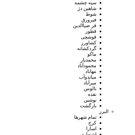
سیه چشمه
شاهین دژ
شوط
فیرورق
قر ضیاالدین
قطور
قوشچی
کشاورز
گردکشانه
ماکو
محمدیار
محمودآباد
مهاباد
میاندوآب
میرآباد
نالوس
نقده
نوشین
بازگشت
البرز
تمام شهر‌ها
کرج
اسارا
اشتهارد