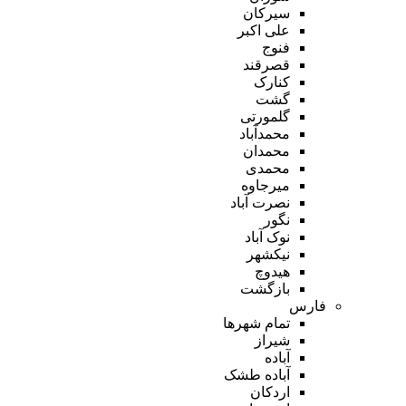
سیرکان
علی اکبر
فنوج
قصرقند
کنارک
گشت
گلمورتی
محمدآباد
محمدان
محمدی
میرجاوه
نصرت آباد
نگور
نوک آباد
نیکشهر
هیدوچ
بازگشت
فارس
تمام شهر‌ها
شیراز
آباده
آباده طشک
اردکان