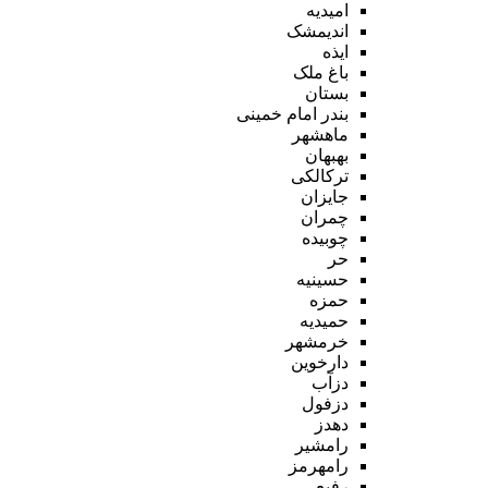
امیدیه
اندیمشک
ایذه
باغ ملک
بستان
بندر امام خمینی
ماهشهر
بهبهان
ترکالکی
جایزان
چمران
چوبیده
حر
حسینیه
حمزه
حمیدیه
خرمشهر
دارخوین
دزآب
دزفول
دهدز
رامشیر
رامهرمز
رفیع