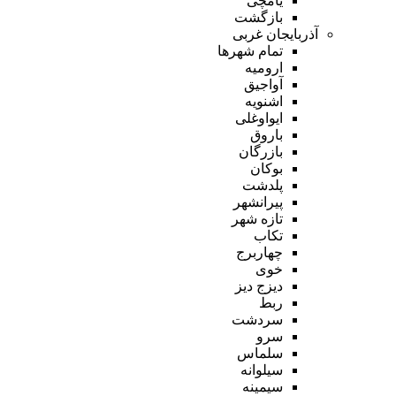
یامچی
بازگشت
آذربایجان غربی
تمام شهر‌ها
ارومیه
آواجیق
اشنویه
ایواوغلی
باروق
بازرگان
بوکان
پلدشت
پیرانشهر
تازه شهر
تکاب
چهاربرج
خوی
دیزج دیز
ربط
سردشت
سرو
سلماس
سیلوانه
سیمینه