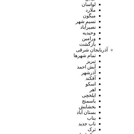
لواسان
ملارد
میگون
نسیم شهر
نصیرآباد
وحیدیه
ورامین
بازگشت
آذربایجان شرقی
تمام شهر‌ها
تبریز
آبش احمد
آذرشهر
آقکند
اسکو
اهر
ایلخچی
باسمنج
بخشایش
بستان آباد
بناب
ناب جدید
ترک