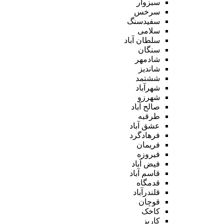
سبزوار
سرخس
سفیدسنگ
سلامی
سلطان آباد
سنگان
شادمهر
شاندیز
ششتمد
شهرآباد
شهرزو
صالح آباد
طرقبه
عشق آباد
فرهادگرد
فریمان
فیروزه
فیض آباد
قاسم آباد
قدمگاه
قلندرآباد
قوچان
کاخک
کاریز