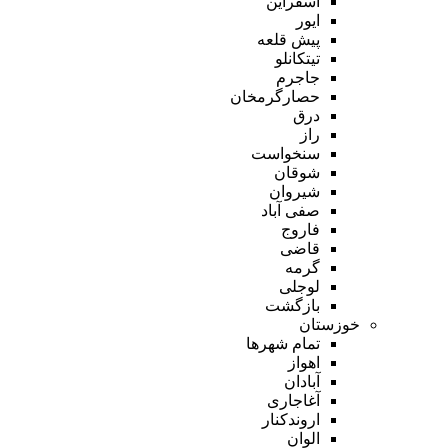
اسفراین
ایور
پیش قلعه
تیتکانلو
جاجرم
حصارگرمخان
درق
راز
سنخواست
شوقان
شیروان
صفی آباد
فاروج
قاضی
گرمه
لوجلی
بازگشت
خوزستان
تمام شهر‌ها
اهواز
آبادان
آغاجاری
اروندکنار
الوان