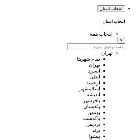
انتخاب استان
انتخاب استان
انتخاب همه
×
تهران
تمام شهر‌ها
تهران
آبسرد
آبعلی
ارجمند
اسلامشهر
اندیشه
باقرشهر
باغستان
بومهن
پاکدشت
پردیس
پرند
پیشوا