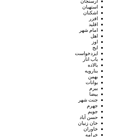
ارسنجان
استهبان
اشکنان
افزر
اقلید
امام شهر
اهل
اوز
ایج
ایزدخواست
باب انار
بالاده
بنارویه
بهمن
بوانات
بیرم
بیضا
جنت شهر
جهرم
جویم
حسن آباد
خان زنیان
خاوران
خرامه