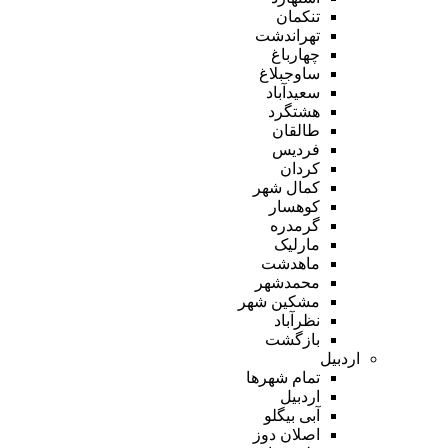
تنکمان
تهراندشت
چهارباغ
ساوجبلاغ
سعیدآباد
هشتگرد
طالقان
فردیس
کردان
کمال شهر
کوهسار
گرمدره
مارلیک
ماهدشت
محمدشهر
مشکین شهر
نظرآباد
بازگشت
اردبیل
تمام شهر‌ها
اردبیل
آبی بیگلو
اصلان دوز