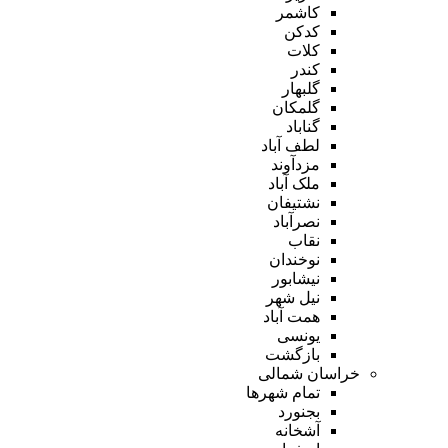
کاشمر
کدکن
کلات
کندر
گلبهار
گلمکان
گناباد
لطف آباد
مزدآوند
ملک آباد
نشتیفان
نصرآباد
نقاب
نوخندان
نیشابور
نیل شهر
همت آباد
یونسی
بازگشت
خراسان شمالی
تمام شهر‌ها
بجنورد
آشخانه