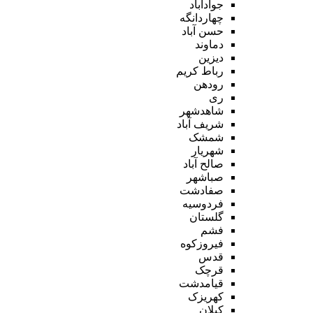
جوادآباد
چهاردانگه
حسن آباد
دماوند
دیزین
رباط کریم
رودهن
ری
شاهدشهر
شریف آباد
شمشک
شهریار
صالح آباد
صباشهر
صفادشت
فردوسیه
گلستان
فشم
فیروزکوه
قدس
قرچک
قیامدشت
کهریزک
کیلان