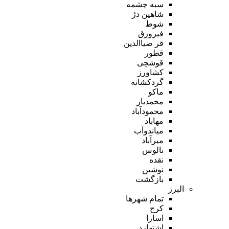
سیه چشمه
شاهین دژ
شوط
فیرورق
قر ضیاالدین
قطور
قوشچی
کشاورز
گردکشانه
ماکو
محمدیار
محمودآباد
مهاباد
میاندوآب
میرآباد
نالوس
نقده
نوشین
بازگشت
البرز
تمام شهر‌ها
کرج
اسارا
اشتهارد