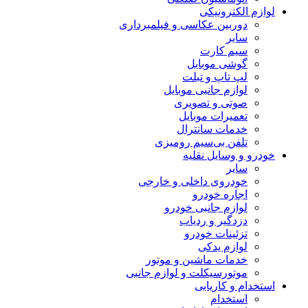
لوازم الکترونیکی
دوربین عکاسی و فیلمبرداری
سایر
سیم کارت
گوشی موبایل
لپ تاپ و تبلت
لوازم جانبی موبایل
صوتی و تصویری
تعمیرات موبایل
خدمات سانترال
تلفن بی‌سیم رومیزی
خودرو و وسایل نقلیه
سایر
خودروی داخلی و خارجی
اجاره خودرو
لوازم جانبی خودرو
دزدگیر و ردیاب
تزئینات خودرو
لوازم یدکی
خدمات ماشین و موتور
موتورسیکلت و لوازم جانبی
استخدام و کاریابی
استخدام