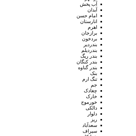
آب پخش
آبدان
امام حسن
انارستان
اهرم
برازجان
بردخون
بندردیر
بندردیلم
بندر ریگ
بندر کنگان
بندر گناوه
بنک
تنگ ارم
جم
چغادک
خارک
خورموج
دالکی
دلوار
ریز
سعدآباد
سیراف