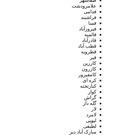
صفاشهر
علامرودشت
فدامی
فراشبند
فسا
فیروزآباد
قائمیه
قادرآباد
قطب آباد
قطرویه
قیر
کارزین
کازرون
کامفیروز
کره ای
کنارتخته
کوار
گراش
گله دار
لار
لامرد
لپویی
لطیفی
مبارک آباد دیز