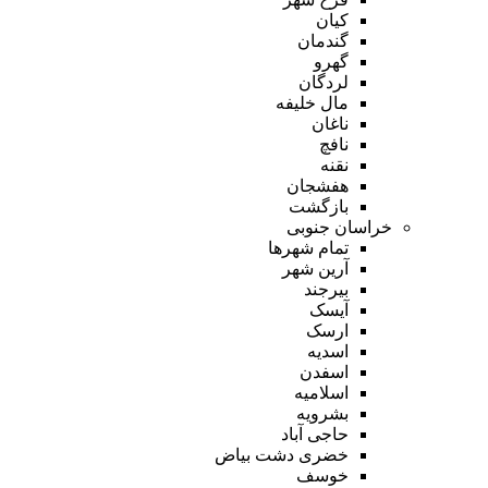
کیان
گندمان
گهرو
لردگان
مال خلیفه
ناغان
نافچ
نقنه
هفشجان
بازگشت
خراسان جنوبی
تمام شهر‌ها
آرین شهر
بیرجند
آیسک
ارسک
اسدیه
اسفدن
اسلامیه
بشرویه
حاجی آباد
خضری دشت بیاض
خوسف