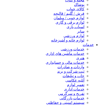
مجله و کتاب
پوشاک
کالای خواب
فرش / گلیم / قالیچه
لوازم چوبی / مبلمان
لوازم برقی و گازی
اسباب بازی
سایر
لوازم ورزشی
لوازم خانه و آشپزخانه
خدمات
خدمات ورزشی
خدمات ماشین های اداری
هنری
خدمات مالی و حسابداری
واردات و صادرات
ثبت شرکت و برند
چاپ و تبلیغات
آتلیه عکاسی
تعمیر لوازم
خدمات اداری
تفریح و سرگرمی
خدمات بازرگانی
سیستم امنیتی و حفاظتی