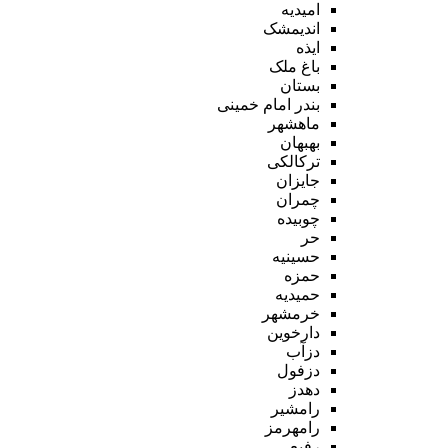
امیدیه
اندیمشک
ایذه
باغ ملک
بستان
بندر امام خمینی
ماهشهر
بهبهان
ترکالکی
جایزان
چمران
چوبیده
حر
حسینیه
حمزه
حمیدیه
خرمشهر
دارخوین
دزآب
دزفول
دهدز
رامشیر
رامهرمز
رفیع