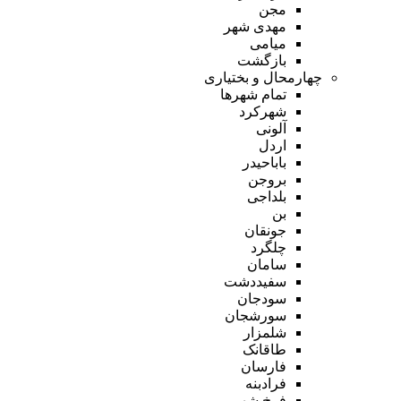
مجن
مهدی شهر
میامی
بازگشت
چهارمحال و بختیاری
تمام شهر‌ها
شهرکرد
آلونی
اردل
باباحیدر
بروجن
بلداجی
بن
جونقان
چلگرد
سامان
سفیددشت
سودجان
سورشجان
شلمزار
طاقانک
فارسان
فرادبنه
فرخ شهر