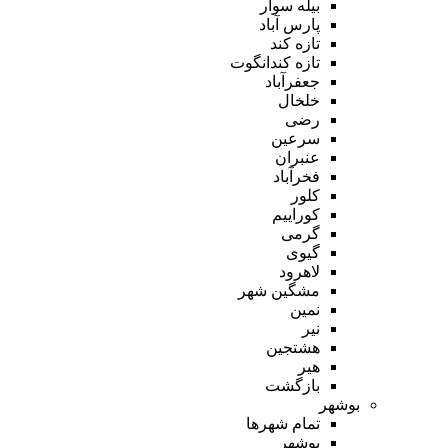
بیله سوار
پارس آباد
تازه کند
تازه کندانگوت
جعفرآباد
خلخال
رضی
سرعین
عنبران
فخرآباد
کلور
کوراییم
گرمی
گیوی
لاهرود
مشگین شهر
نمین
نیر
هشتجین
هیر
بازگشت
بوشهر
تمام شهر‌ها
بوشهر