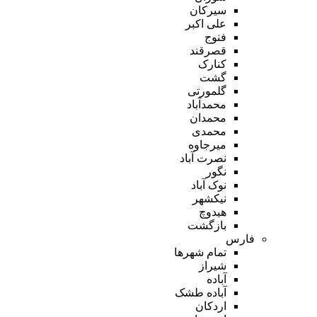
سیرکان
علی اکبر
فنوج
قصرقند
کنارک
گشت
گلمورتی
محمدآباد
محمدان
محمدی
میرجاوه
نصرت آباد
نگور
نوک آباد
نیکشهر
هیدوچ
بازگشت
فارس
تمام شهر‌ها
شیراز
آباده
آباده طشک
اردکان