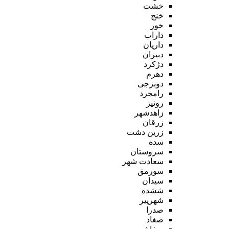
خشت
خنج
خور
داراب
داریان
دبیران
دژکرد
دهرم
دوبرجی
رامجرد
رونیز
زاهدشهر
زرقان
زرین دشت
سده
سروستان
سعادت شهر
سورمق
سیدان
ششده
شهرپیر
صدرا
صغاد