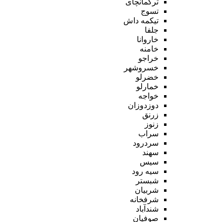
ترکمانچای
تسوج
تیکمه داش
جلفا
خاروانا
خامنه
خراجو
خسروشهر
خضرلو
خمارلو
خواجه
دوزدوزان
زرنق
زنوز
سراب
سردرود
سهند
سیس
سیه رود
شبستر
شربیان
شرفخانه
شندآباد
صوفیان