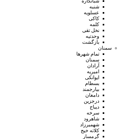
شبانکاره
شنبه
عسلویه
کاکی
کلمه
نخل تقی
وحدتیه
بازگشت
سمنان
تمام شهر‌ها
سمنان
آرادان
امیریه
ایوانکی
بسطام
بیارجمند
دامغان
درجزین
دیباج
سرخه
شاهرود
شهمیرزاد
کلاته خیج
گرمسار