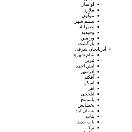
لواسان
ملارد
میگون
نسیم شهر
نصیرآباد
وحیدیه
ورامین
بازگشت
آذربایجان شرقی
تمام شهر‌ها
تبریز
آبش احمد
آذرشهر
آقکند
اسکو
اهر
ایلخچی
باسمنج
بخشایش
بستان آباد
بناب
ناب جدید
ترک