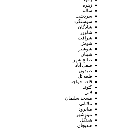
زهره
سالند
سردشت
سوسنگرد
شادگان
شاوور
شرافت
شوش
شوشتر
شیبان
صالح شهر
صفی آباد
صیدون
قلعه تل
قلعه خواجه
گتوند
لالی
مسجد سلیمان
ملاثانی
میانرود
مینوشهر
هفتگل
هندیجان