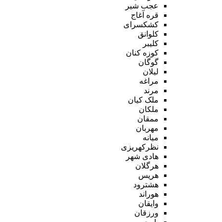
عجب شیر
قره آغاج
کشکسرای
کلوانق
کلیبر
کوزه کنان
گوگان
لیلان
مراغه
مرند
ملک کیان
ملکان
ممقان
مهربان
میانه
نظرکهریزی
هادی شهر
هرگلان
هریس
هشترود
هوراند
وایقان
ورزقان