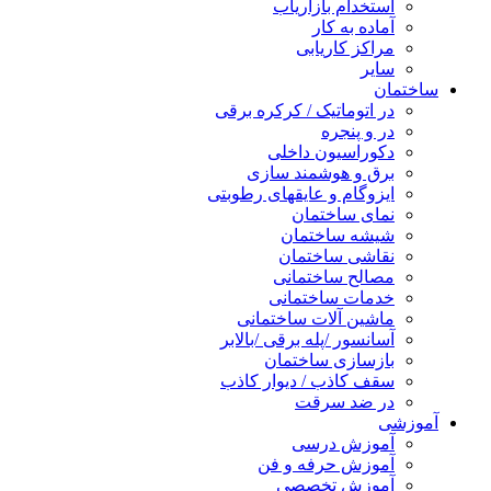
استخدام بازاریاب
آماده به کار
مراکز کاریابی
سایر
ساختمان
در اتوماتیک / کرکره برقی
در و پنجره
دکوراسیون داخلی
برق و هوشمند سازی
ایزوگام و عایقهای رطوبتی
نمای ساختمان
شیشه ساختمان
نقاشی ساختمان
مصالح ساختمانی
خدمات ساختمانی
ماشین آلات ساختمانی
آسانسور /پله برقی /بالابر
بازسازی ساختمان
سقف کاذب / دیوار کاذب
در ضد سرقت
آموزشی
آموزش درسی
آموزش حرفه و فن
آموزش تخصصی