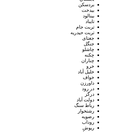
بردسکن
بیدخت
بینالود
تایباد
تربت جام
تربت حیدریه
جغتای
جنگل
چاشلو
چکنه
چناران
خرو
خلیل آباد
خواف
داورزن
در رود
درگز
دولت آباد
رباط سنگ
رشتخوار
رضویه
روداب
ریوش