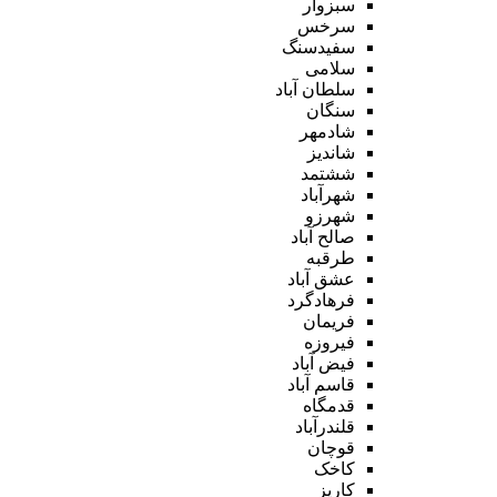
سبزوار
سرخس
سفیدسنگ
سلامی
سلطان آباد
سنگان
شادمهر
شاندیز
ششتمد
شهرآباد
شهرزو
صالح آباد
طرقبه
عشق آباد
فرهادگرد
فریمان
فیروزه
فیض آباد
قاسم آباد
قدمگاه
قلندرآباد
قوچان
کاخک
کاریز