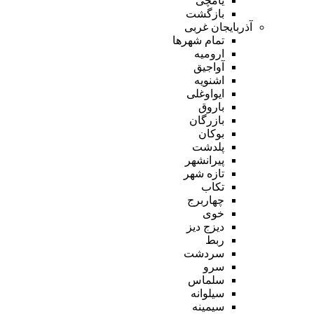
یامچی
بازگشت
آذربایجان غربی
تمام شهر‌ها
ارومیه
آواجیق
اشنویه
ایواوغلی
باروق
بازرگان
بوکان
پلدشت
پیرانشهر
تازه شهر
تکاب
چهاربرج
خوی
دیزج دیز
ربط
سردشت
سرو
سلماس
سیلوانه
سیمینه