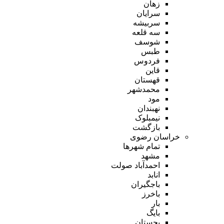
زهان
سرایان
سربیشه
سه قلعه
شوسف
طبس
فردوس
قاین
قهستان
محمدشهر
مود
نهبندان
نیمبلوک
بازگشت
خراسان رضوی
تمام شهر‌ها
مشهد
احمدآباد صولت
انابد
باجگیران
باخرز
بار
بایگ
بجستان