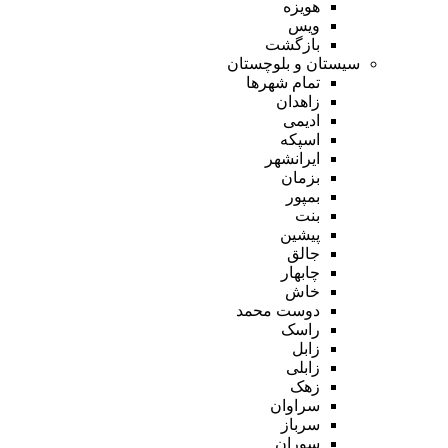
هویزه
ویس
بازگشت
سیستان و بلوچستان
تمام شهر‌ها
زاهدان
ادیمی
اسپکه
ایرانشهر
بزمان
بمپور
بنت
پیشین
جالق
چابهار
خاش
دوست محمد
راسک
زابل
زابلی
زهک
سراوان
سرباز
سوران