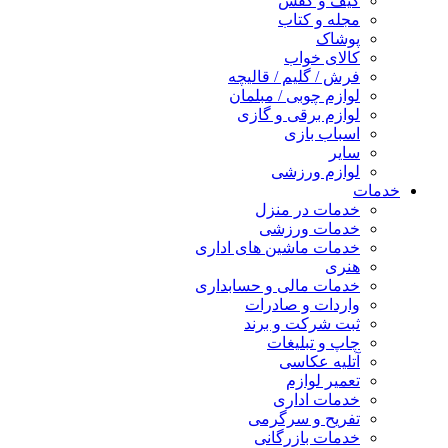
کیف و کفش
مجله و کتاب
پوشاک
کالای خواب
فرش / گلیم / قالیچه
لوازم چوبی / مبلمان
لوازم برقی و گازی
اسباب بازی
سایر
لوازم ورزشی
خدمات
خدمات در منزل
خدمات ورزشی
خدمات ماشین های اداری
هنری
خدمات مالی و حسابداری
واردات و صادرات
ثبت شرکت و برند
چاپ و تبلیغات
آتلیه عکاسی
تعمیر لوازم
خدمات اداری
تفریح و سرگرمی
خدمات بازرگانی