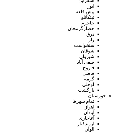
اسفراین
ایور
پیش قلعه
تیتکانلو
جاجرم
حصارگرمخان
درق
راز
سنخواست
شوقان
شیروان
صفی آباد
فاروج
قاضی
گرمه
لوجلی
بازگشت
خوزستان
تمام شهر‌ها
اهواز
آبادان
آغاجاری
اروندکنار
الوان