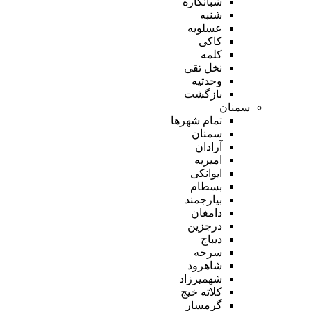
شبانکاره
شنبه
عسلویه
کاکی
کلمه
نخل تقی
وحدتیه
بازگشت
سمنان
تمام شهر‌ها
سمنان
آرادان
امیریه
ایوانکی
بسطام
بیارجمند
دامغان
درجزین
دیباج
سرخه
شاهرود
شهمیرزاد
کلاته خیج
گرمسار