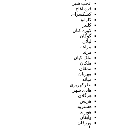
عجب شیر
قره آغاج
کشکسرای
کلوانق
کلیبر
کوزه کنان
گوگان
لیلان
مراغه
مرند
ملک کیان
ملکان
ممقان
مهربان
میانه
نظرکهریزی
هادی شهر
هرگلان
هریس
هشترود
هوراند
وایقان
ورزقان