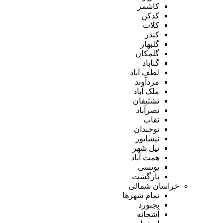
کاشمر
کدکن
کلات
کندر
گلبهار
گلمکان
گناباد
لطف آباد
مزدآوند
ملک آباد
نشتیفان
نصرآباد
نقاب
نوخندان
نیشابور
نیل شهر
همت آباد
یونسی
بازگشت
خراسان شمالی
تمام شهر‌ها
بجنورد
آشخانه