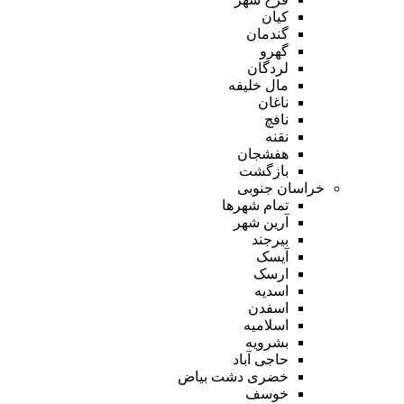
کیان
گندمان
گهرو
لردگان
مال خلیفه
ناغان
نافچ
نقنه
هفشجان
بازگشت
خراسان جنوبی
تمام شهر‌ها
آرین شهر
بیرجند
آیسک
ارسک
اسدیه
اسفدن
اسلامیه
بشرویه
حاجی آباد
خضری دشت بیاض
خوسف