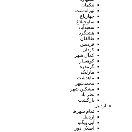
تنکمان
تهراندشت
چهارباغ
ساوجبلاغ
سعیدآباد
هشتگرد
طالقان
فردیس
کردان
کمال شهر
کوهسار
گرمدره
مارلیک
ماهدشت
محمدشهر
مشکین شهر
نظرآباد
بازگشت
اردبیل
تمام شهر‌ها
اردبیل
آبی بیگلو
اصلان دوز