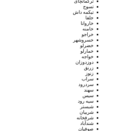
ترکمانچای
تسوج
تیکمه داش
جلفا
خاروانا
خامنه
خراجو
خسروشهر
خضرلو
خمارلو
خواجه
دوزدوزان
زرنق
زنوز
سراب
سردرود
سهند
سیس
سیه رود
شبستر
شربیان
شرفخانه
شندآباد
صوفیان