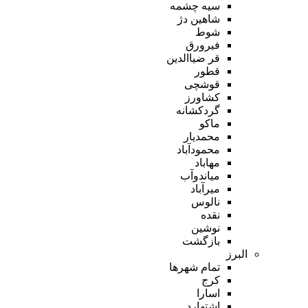
سیه چشمه
شاهین دژ
شوط
فیرورق
قر ضیاالدین
قطور
قوشچی
کشاورز
گردکشانه
ماکو
محمدیار
محمودآباد
مهاباد
میاندوآب
میرآباد
نالوس
نقده
نوشین
بازگشت
البرز
تمام شهر‌ها
کرج
اسارا
اشتهارد