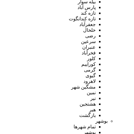
بیله سوار
پارس آباد
تازه کند
تازه کندانگوت
جعفرآباد
خلخال
رضی
سرعین
عنبران
فخرآباد
کلور
کوراییم
گرمی
گیوی
لاهرود
مشگین شهر
نمین
نیر
هشتجین
هیر
بازگشت
بوشهر
تمام شهر‌ها
بوشهر