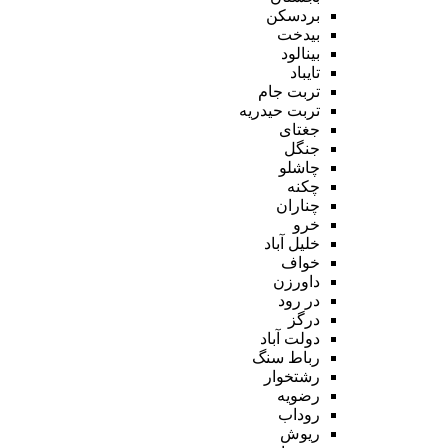
بردسکن
بیدخت
بینالود
تایباد
تربت جام
تربت حیدریه
جغتای
جنگل
چاشلو
چکنه
چناران
خرو
خلیل آباد
خواف
داورزن
در رود
درگز
دولت آباد
رباط سنگ
رشتخوار
رضویه
روداب
ریوش