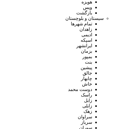
هویزه
ویس
بازگشت
سیستان و بلوچستان
تمام شهر‌ها
زاهدان
ادیمی
اسپکه
ایرانشهر
بزمان
بمپور
بنت
پیشین
جالق
چابهار
خاش
دوست محمد
راسک
زابل
زابلی
زهک
سراوان
سرباز
سوران