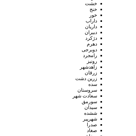
خشت
خنج
خور
داراب
داریان
دبیران
دژکرد
دهرم
دوبرجی
رامجرد
رونیز
زاهدشهر
زرقان
زرین دشت
سده
سروستان
سعادت شهر
سورمق
سیدان
ششده
شهرپیر
صدرا
صغاد