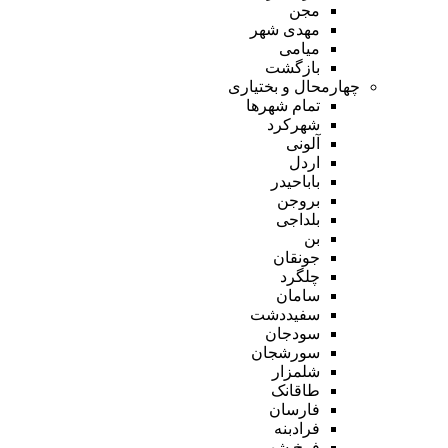
مجن
مهدی شهر
میامی
بازگشت
چهارمحال و بختیاری
تمام شهر‌ها
شهرکرد
آلونی
اردل
باباحیدر
بروجن
بلداجی
بن
جونقان
چلگرد
سامان
سفیددشت
سودجان
سورشجان
شلمزار
طاقانک
فارسان
فرادبنه
فرخ شهر