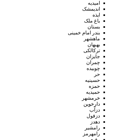
امیدیه
اندیمشک
ایذه
باغ ملک
بستان
بندر امام خمینی
ماهشهر
بهبهان
ترکالکی
جایزان
چمران
چوبیده
حر
حسینیه
حمزه
حمیدیه
خرمشهر
دارخوین
دزآب
دزفول
دهدز
رامشیر
رامهرمز
رفیع