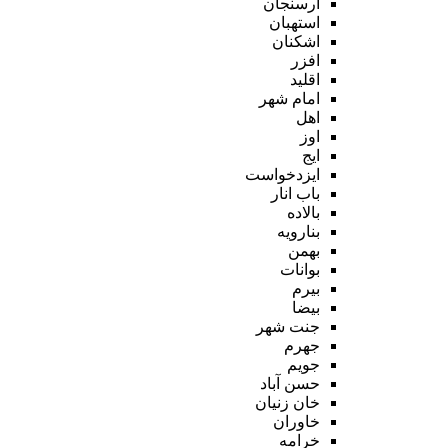
ارسنجان
استهبان
اشکنان
افزر
اقلید
امام شهر
اهل
اوز
ایج
ایزدخواست
باب انار
بالاده
بنارویه
بهمن
بوانات
بیرم
بیضا
جنت شهر
جهرم
جویم
حسن آباد
خان زنیان
خاوران
خرامه