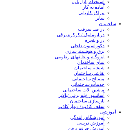
استخدام بازاریاب
آماده به کار
مراکز کاریابی
سایر
ساختمان
در ضد سرقت
در اتوماتیک / کرکره برقی
در و پنجره
دکوراسیون داخلی
برق و هوشمند سازی
ایزوگام و عایقهای رطوبتی
نمای ساختمان
شیشه ساختمان
نقاشی ساختمان
مصالح ساختمانی
خدمات ساختمانی
ماشین آلات ساختمانی
آسانسور /پله برقی /بالابر
بازسازی ساختمان
سقف کاذب / دیوار کاذب
آموزشی
آموزشگاه رانندگی
آموزش درسی
آموزش حرفه و فن