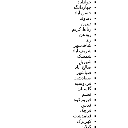
جوادآباد
چهاردانگه
حسن آباد
دماوند
دیزین
رباط کریم
رودهن
ری
شاهدشهر
شریف آباد
شمشک
شهریار
صالح آباد
صباشهر
صفادشت
فردوسیه
گلستان
فشم
فیروزکوه
قدس
قرچک
قیامدشت
کهریزک
کیلان