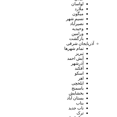
لواسان
ملارد
میگون
نسیم شهر
نصیرآباد
وحیدیه
ورامین
بازگشت
آذربایجان شرقی
تمام شهر‌ها
تبریز
آبش احمد
آذرشهر
آقکند
اسکو
اهر
ایلخچی
باسمنج
بخشایش
بستان آباد
بناب
ناب جدید
ترک