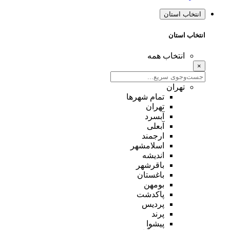
انتخاب استان
انتخاب استان
انتخاب همه
×
تهران
تمام شهر‌ها
تهران
آبسرد
آبعلی
ارجمند
اسلامشهر
اندیشه
باقرشهر
باغستان
بومهن
پاکدشت
پردیس
پرند
پیشوا