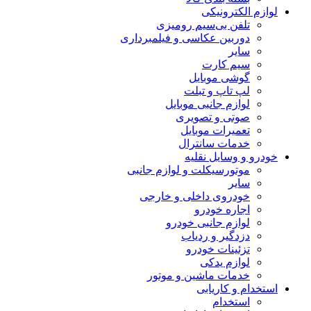
لوازم الکترونیکی
تلفن بی‌سیم رومیزی
دوربین عکاسی و فیلمبرداری
سایر
سیم کارت
گوشی موبایل
لپ تاپ و تبلت
لوازم جانبی موبایل
صوتی و تصویری
تعمیرات موبایل
خدمات سانترال
خودرو و وسایل نقلیه
موتورسیکلت و لوازم جانبی
سایر
خودروی داخلی و خارجی
اجاره خودرو
لوازم جانبی خودرو
دزدگیر و ردیاب
تزئینات خودرو
لوازم یدکی
خدمات ماشین و موتور
استخدام و کاریابی
استخدام