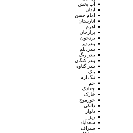
آب پخش
آبدان
امام حسن
انارستان
اهرم
برازجان
بردخون
بندردیر
بندردیلم
بندر ریگ
بندر کنگان
بندر گناوه
بنک
تنگ ارم
جم
چغادک
خارک
خورموج
دالکی
دلوار
ریز
سعدآباد
سیراف