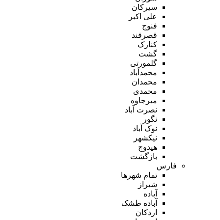
سیرکان
علی اکبر
فنوج
قصرقند
کنارک
گشت
گلمورتی
محمدآباد
محمدان
محمدی
میرجاوه
نصرت آباد
نگور
نوک آباد
نیکشهر
هیدوچ
بازگشت
فارس
تمام شهر‌ها
شیراز
آباده
آباده طشک
اردکان