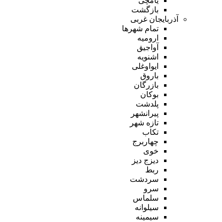
یامچی
بازگشت
آذربایجان غربی
تمام شهر‌ها
ارومیه
آواجیق
اشنویه
ایواوغلی
باروق
بازرگان
بوکان
پلدشت
پیرانشهر
تازه شهر
تکاب
چهاربرج
خوی
دیزج دیز
ربط
سردشت
سرو
سلماس
سیلوانه
سیمینه