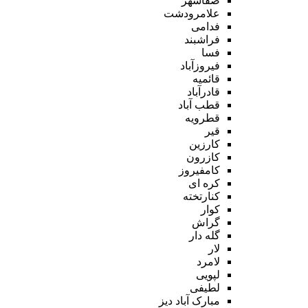
صفاشهر
علامرودشت
فدامی
فراشبند
فسا
فیروزآباد
قائمیه
قادرآباد
قطب آباد
قطرویه
قیر
کارزین
کازرون
کامفیروز
کره ای
کنارتخته
کوار
گراش
گله دار
لار
لامرد
لپویی
لطیفی
مبارک آباد دیز