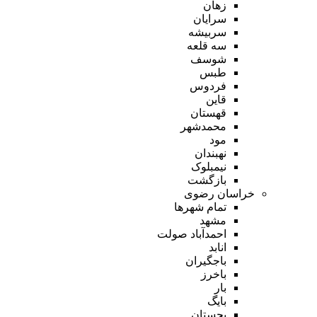
زهان
سرایان
سربیشه
سه قلعه
شوسف
طبس
فردوس
قاین
قهستان
محمدشهر
مود
نهبندان
نیمبلوک
بازگشت
خراسان رضوی
تمام شهر‌ها
مشهد
احمدآباد صولت
انابد
باجگیران
باخرز
بار
بایگ
بجستان