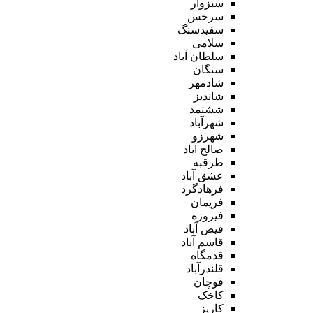
سبزوار
سرخس
سفیدسنگ
سلامی
سلطان آباد
سنگان
شادمهر
شاندیز
ششتمد
شهرآباد
شهرزو
صالح آباد
طرقبه
عشق آباد
فرهادگرد
فریمان
فیروزه
فیض آباد
قاسم آباد
قدمگاه
قلندرآباد
قوچان
کاخک
کاریز