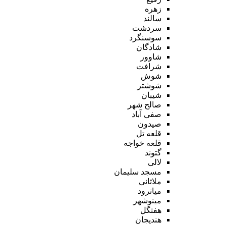
زهره
سالند
سردشت
سوسنگرد
شادگان
شاوور
شرافت
شوش
شوشتر
شیبان
صالح شهر
صفی آباد
صیدون
قلعه تل
قلعه خواجه
گتوند
لالی
مسجد سلیمان
ملاثانی
میانرود
مینوشهر
هفتگل
هندیجان