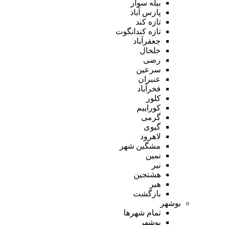
بیله سوار
پارس آباد
تازه کند
تازه کندانگوت
جعفرآباد
خلخال
رضی
سرعین
عنبران
فخرآباد
کلور
کوراییم
گرمی
گیوی
لاهرود
مشگین شهر
نمین
نیر
هشتجین
هیر
بازگشت
بوشهر
تمام شهر‌ها
بوشهر