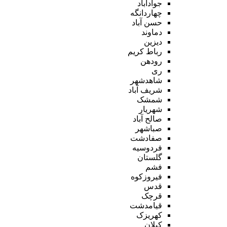
جوادآباد
چهاردانگه
حسن آباد
دماوند
دیزین
رباط کریم
رودهن
ری
شاهدشهر
شریف آباد
شمشک
شهریار
صالح آباد
صباشهر
صفادشت
فردوسیه
گلستان
فشم
فیروزکوه
قدس
قرچک
قیامدشت
کهریزک
کیلان