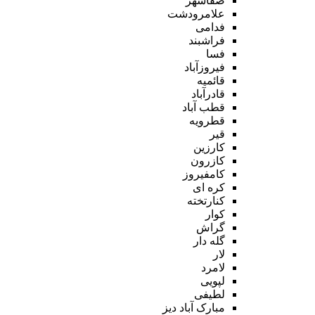
صفاشهر
علامرودشت
فدامی
فراشبند
فسا
فیروزآباد
قائمیه
قادرآباد
قطب آباد
قطرویه
قیر
کارزین
کازرون
کامفیروز
کره ای
کنارتخته
کوار
گراش
گله دار
لار
لامرد
لپویی
لطیفی
مبارک آباد دیز