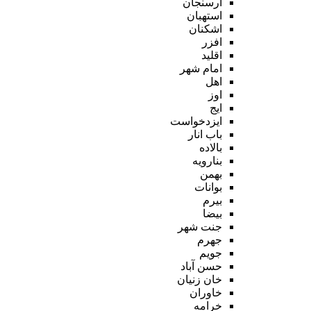
ارسنجان
استهبان
اشکنان
افزر
اقلید
امام شهر
اهل
اوز
ایج
ایزدخواست
باب انار
بالاده
بنارویه
بهمن
بوانات
بیرم
بیضا
جنت شهر
جهرم
جویم
حسن آباد
خان زنیان
خاوران
خرامه