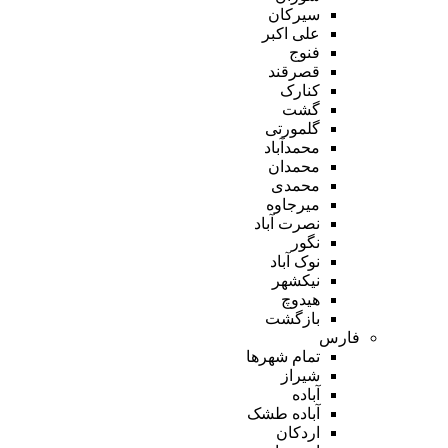
سیرکان
علی اکبر
فنوج
قصرقند
کنارک
گشت
گلمورتی
محمدآباد
محمدان
محمدی
میرجاوه
نصرت آباد
نگور
نوک آباد
نیکشهر
هیدوچ
بازگشت
فارس
تمام شهر‌ها
شیراز
آباده
آباده طشک
اردکان