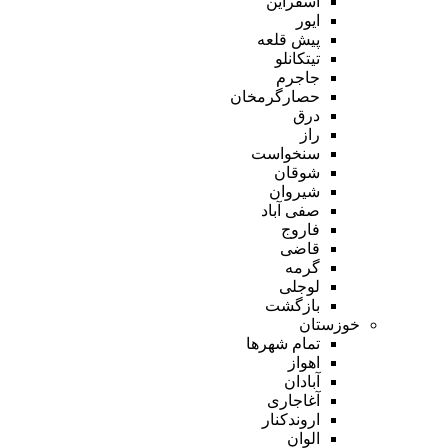
اسفراین
ایور
پیش قلعه
تیتکانلو
جاجرم
حصارگرمخان
درق
راز
سنخواست
شوقان
شیروان
صفی آباد
فاروج
قاضی
گرمه
لوجلی
بازگشت
خوزستان
تمام شهر‌ها
اهواز
آبادان
آغاجاری
اروندکنار
الوان