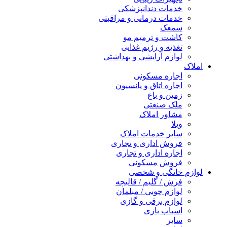
خدمات دندانپزشکی
خدمات درمانی و مراقبتی
سمعک
کاشت و ترمیم مو
تغذیه و رژیم غذایی
لوازم آرایشی و بهداشتی
املاک
اجاره مسکونی
اجاره اتاق و پانسیون
زمین و باغ
ملک صنعتی
مشاور املاک
ویلا
سایر خدمات املاک
فروش اداری و تجاری
اجاره اداری و تجاری
فروش مسکونی
لوازم خانگی و شخصی
فرش / گلیم / قالیچه
لوازم چوبی / مبلمان
لوازم برقی و گازی
اسباب بازی
سایر