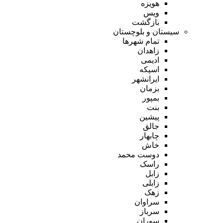
هویزه
ویس
بازگشت
سیستان و بلوچستان
تمام شهر‌ها
زاهدان
ادیمی
اسپکه
ایرانشهر
بزمان
بمپور
بنت
پیشین
جالق
چابهار
خاش
دوست محمد
راسک
زابل
زابلی
زهک
سراوان
سرباز
سوران