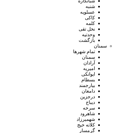
شبانکاره
شنبه
عسلویه
کاکی
کلمه
نخل تقی
وحدتیه
بازگشت
سمنان
تمام شهر‌ها
سمنان
آرادان
امیریه
ایوانکی
بسطام
بیارجمند
دامغان
درجزین
دیباج
سرخه
شاهرود
شهمیرزاد
کلاته خیج
گرمسار