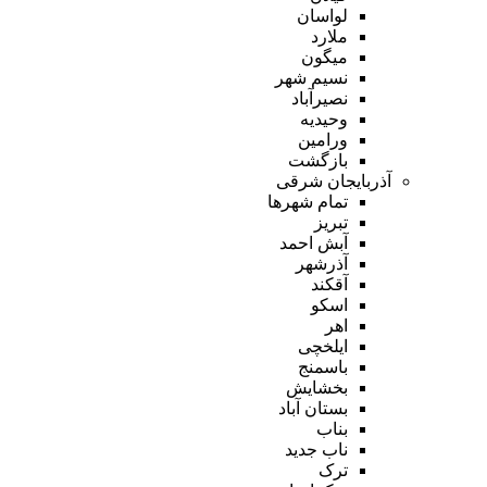
لواسان
ملارد
میگون
نسیم شهر
نصیرآباد
وحیدیه
ورامین
بازگشت
آذربایجان شرقی
تمام شهر‌ها
تبریز
آبش احمد
آذرشهر
آقکند
اسکو
اهر
ایلخچی
باسمنج
بخشایش
بستان آباد
بناب
ناب جدید
ترک