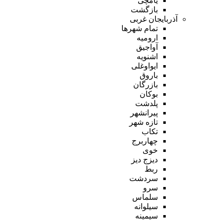
یامچی
بازگشت
آذربایجان غربی
تمام شهر‌ها
ارومیه
آواجیق
اشنویه
ایواوغلی
باروق
بازرگان
بوکان
پلدشت
پیرانشهر
تازه شهر
تکاب
چهاربرج
خوی
دیزج دیز
ربط
سردشت
سرو
سلماس
سیلوانه
سیمینه