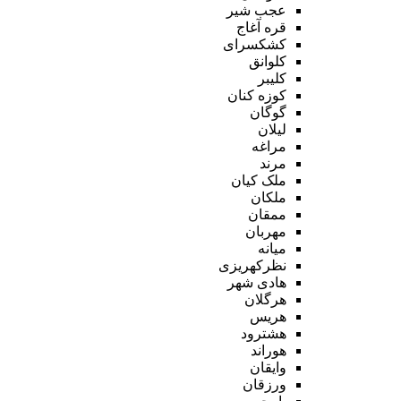
عجب شیر
قره آغاج
کشکسرای
کلوانق
کلیبر
کوزه کنان
گوگان
لیلان
مراغه
مرند
ملک کیان
ملکان
ممقان
مهربان
میانه
نظرکهریزی
هادی شهر
هرگلان
هریس
هشترود
هوراند
وایقان
ورزقان