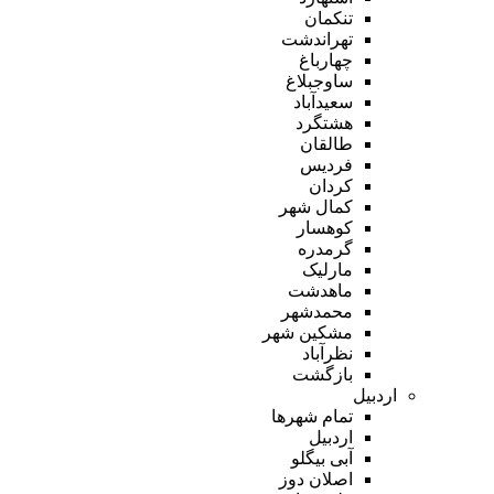
تنکمان
تهراندشت
چهارباغ
ساوجبلاغ
سعیدآباد
هشتگرد
طالقان
فردیس
کردان
کمال شهر
کوهسار
گرمدره
مارلیک
ماهدشت
محمدشهر
مشکین شهر
نظرآباد
بازگشت
اردبیل
تمام شهر‌ها
اردبیل
آبی بیگلو
اصلان دوز