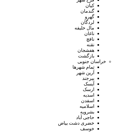
کیان
گندمان
گهرو
لردگان
مال خلیفه
ناغان
نافچ
نقنه
هفشجان
بازگشت
خراسان جنوبی
تمام شهر‌ها
آرین شهر
بیرجند
آیسک
ارسک
اسدیه
اسفدن
اسلامیه
بشرویه
حاجی آباد
خضری دشت بیاض
خوسف