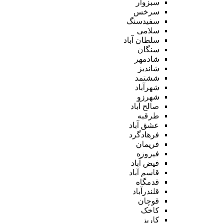
سبزوار
سرخس
سفیدسنگ
سلامی
سلطان آباد
سنگان
شادمهر
شاندیز
ششتمد
شهرآباد
شهرزو
صالح آباد
طرقبه
عشق آباد
فرهادگرد
فریمان
فیروزه
فیض آباد
قاسم آباد
قدمگاه
قلندرآباد
قوچان
کاخک
کاریز