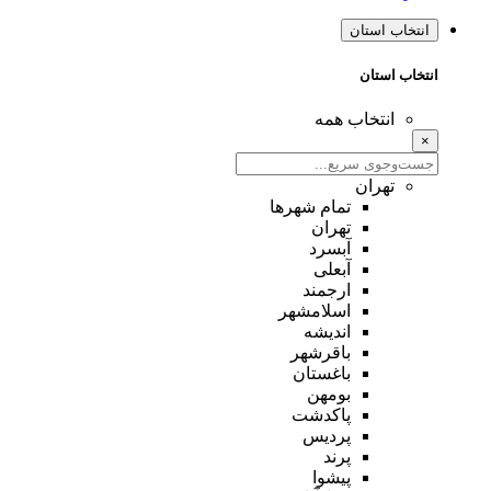
انتخاب استان
انتخاب استان
انتخاب همه
×
تهران
تمام شهر‌ها
تهران
آبسرد
آبعلی
ارجمند
اسلامشهر
اندیشه
باقرشهر
باغستان
بومهن
پاکدشت
پردیس
پرند
پیشوا