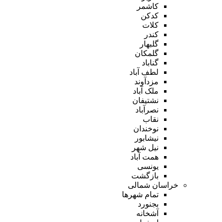
کاشمر
کدکن
کلات
کندر
گلبهار
گلمکان
گناباد
لطف آباد
مزدآوند
ملک آباد
نشتیفان
نصرآباد
نقاب
نوخندان
نیشابور
نیل شهر
همت آباد
یونسی
بازگشت
خراسان شمالی
تمام شهر‌ها
بجنورد
آشخانه