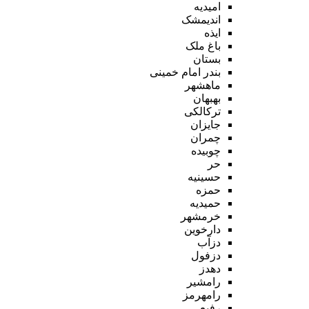
امیدیه
اندیمشک
ایذه
باغ ملک
بستان
بندر امام خمینی
ماهشهر
بهبهان
ترکالکی
جایزان
چمران
چوبیده
حر
حسینیه
حمزه
حمیدیه
خرمشهر
دارخوین
دزآب
دزفول
دهدز
رامشیر
رامهرمز
رفیع