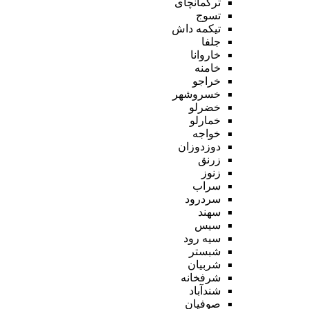
ترکمانچای
تسوج
تیکمه داش
جلفا
خاروانا
خامنه
خراجو
خسروشهر
خضرلو
خمارلو
خواجه
دوزدوزان
زرنق
زنوز
سراب
سردرود
سهند
سیس
سیه رود
شبستر
شربیان
شرفخانه
شندآباد
صوفیان