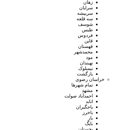
زهان
سرایان
سربیشه
سه قلعه
شوسف
طبس
فردوس
قاین
قهستان
محمدشهر
مود
نهبندان
نیمبلوک
بازگشت
خراسان رضوی
تمام شهر‌ها
مشهد
احمدآباد صولت
انابد
باجگیران
باخرز
بار
بایگ
بجستان