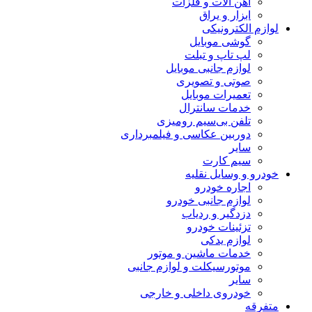
آهن آلات و فلزات
ابزار و یراق
لوازم الکترونیکی
گوشی موبایل
لپ تاپ و تبلت
لوازم جانبی موبایل
صوتی و تصویری
تعمیرات موبایل
خدمات سانترال
تلفن بی‌سیم رومیزی
دوربین عکاسی و فیلمبرداری
سایر
سیم کارت
خودرو و وسایل نقلیه
اجاره خودرو
لوازم جانبی خودرو
دزدگیر و ردیاب
تزئینات خودرو
لوازم یدکی
خدمات ماشین و موتور
موتورسیکلت و لوازم جانبی
سایر
خودروی داخلی و خارجی
متفرقه