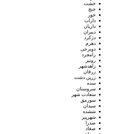
خشت
خنج
خور
داراب
داریان
دبیران
دژکرد
دهرم
دوبرجی
رامجرد
رونیز
زاهدشهر
زرقان
زرین دشت
سده
سروستان
سعادت شهر
سورمق
سیدان
ششده
شهرپیر
صدرا
صغاد