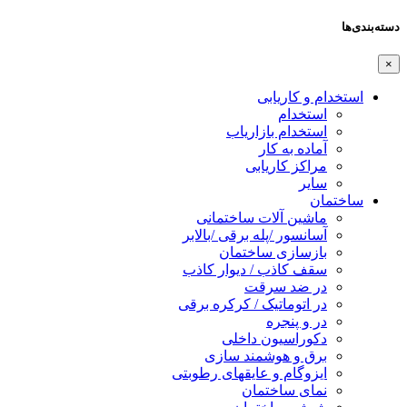
دسته‌بندی‌ها
×
استخدام و کاریابی
استخدام
استخدام بازاریاب
آماده به کار
مراکز کاریابی
سایر
ساختمان
ماشین آلات ساختمانی
آسانسور /پله برقی /بالابر
بازسازی ساختمان
سقف کاذب / دیوار کاذب
در ضد سرقت
در اتوماتیک / کرکره برقی
در و پنجره
دکوراسیون داخلی
برق و هوشمند سازی
ایزوگام و عایقهای رطوبتی
نمای ساختمان