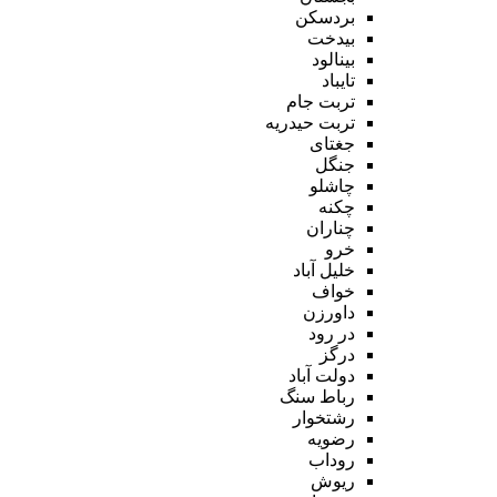
بردسکن
بیدخت
بینالود
تایباد
تربت جام
تربت حیدریه
جغتای
جنگل
چاشلو
چکنه
چناران
خرو
خلیل آباد
خواف
داورزن
در رود
درگز
دولت آباد
رباط سنگ
رشتخوار
رضویه
روداب
ریوش