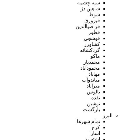
سیه چشمه
شاهین دژ
شوط
فیرورق
قر ضیاالدین
قطور
قوشچی
کشاورز
گردکشانه
ماکو
محمدیار
محمودآباد
مهاباد
میاندوآب
میرآباد
نالوس
نقده
نوشین
بازگشت
البرز
تمام شهر‌ها
کرج
اسارا
اشتهارد