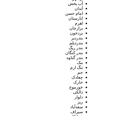
آب پخش
آبدان
امام حسن
انارستان
اهرم
برازجان
بردخون
بندردیر
بندردیلم
بندر ریگ
بندر کنگان
بندر گناوه
بنک
تنگ ارم
جم
چغادک
خارک
خورموج
دالکی
دلوار
ریز
سعدآباد
سیراف