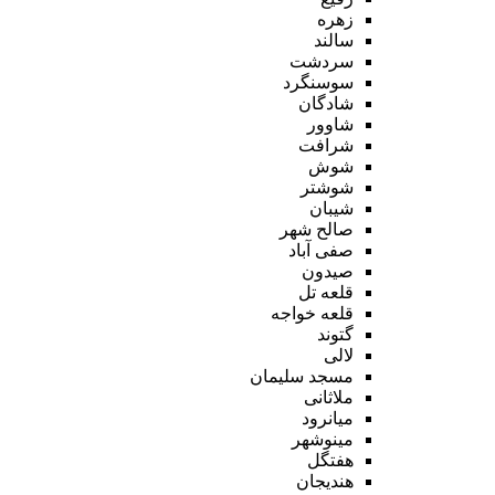
زهره
سالند
سردشت
سوسنگرد
شادگان
شاوور
شرافت
شوش
شوشتر
شیبان
صالح شهر
صفی آباد
صیدون
قلعه تل
قلعه خواجه
گتوند
لالی
مسجد سلیمان
ملاثانی
میانرود
مینوشهر
هفتگل
هندیجان