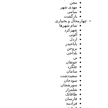
مجن
مهدی شهر
میامی
بازگشت
چهارمحال و بختیاری
تمام شهر‌ها
شهرکرد
آلونی
اردل
باباحیدر
بروجن
بلداجی
بن
جونقان
چلگرد
سامان
سفیددشت
سودجان
سورشجان
شلمزار
طاقانک
فارسان
فرادبنه
فرخ شهر