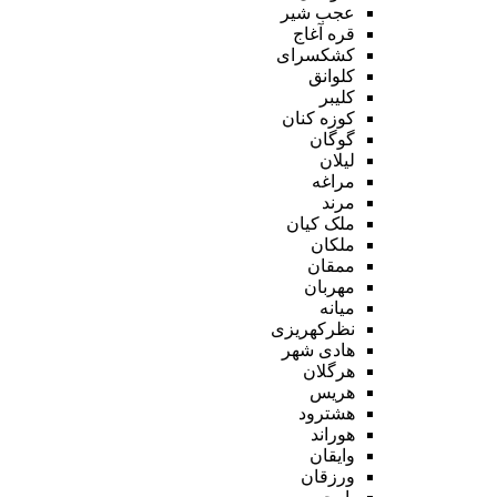
عجب شیر
قره آغاج
کشکسرای
کلوانق
کلیبر
کوزه کنان
گوگان
لیلان
مراغه
مرند
ملک کیان
ملکان
ممقان
مهربان
میانه
نظرکهریزی
هادی شهر
هرگلان
هریس
هشترود
هوراند
وایقان
ورزقان