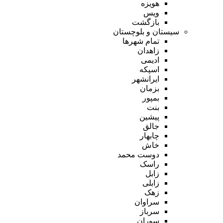
هویزه
ویس
بازگشت
سیستان و بلوچستان
تمام شهر‌ها
زاهدان
ادیمی
اسپکه
ایرانشهر
بزمان
بمپور
بنت
پیشین
جالق
چابهار
خاش
دوست محمد
راسک
زابل
زابلی
زهک
سراوان
سرباز
سوران