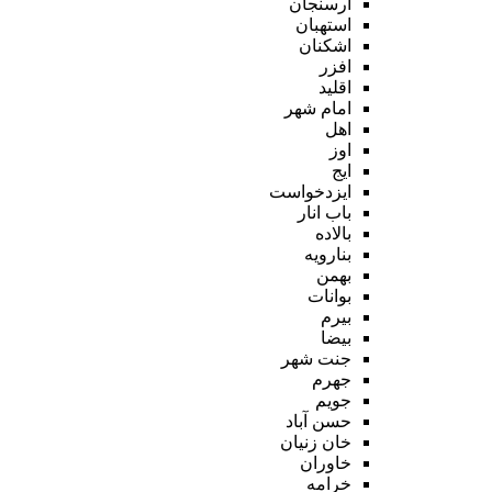
ارسنجان
استهبان
اشکنان
افزر
اقلید
امام شهر
اهل
اوز
ایج
ایزدخواست
باب انار
بالاده
بنارویه
بهمن
بوانات
بیرم
بیضا
جنت شهر
جهرم
جویم
حسن آباد
خان زنیان
خاوران
خرامه