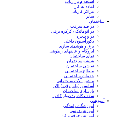
استخدام بازاریاب
آماده به کار
مراکز کاریابی
سایر
ساختمان
در ضد سرقت
در اتوماتیک / کرکره برقی
در و پنجره
دکوراسیون داخلی
برق و هوشمند سازی
ایزوگام و عایقهای رطوبتی
نمای ساختمان
شیشه ساختمان
نقاشی ساختمان
مصالح ساختمانی
خدمات ساختمانی
ماشین آلات ساختمانی
آسانسور /پله برقی /بالابر
بازسازی ساختمان
سقف کاذب / دیوار کاذب
آموزشی
آموزشگاه رانندگی
آموزش درسی
آموزش حرفه و فن