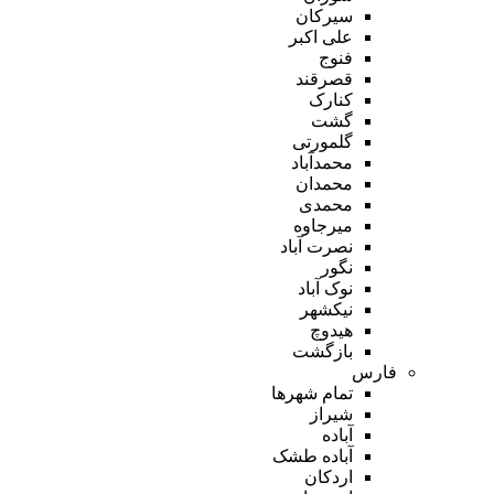
سیرکان
علی اکبر
فنوج
قصرقند
کنارک
گشت
گلمورتی
محمدآباد
محمدان
محمدی
میرجاوه
نصرت آباد
نگور
نوک آباد
نیکشهر
هیدوچ
بازگشت
فارس
تمام شهر‌ها
شیراز
آباده
آباده طشک
اردکان