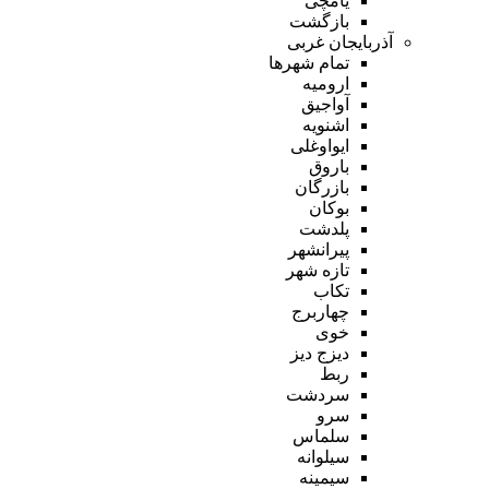
یامچی
بازگشت
آذربایجان غربی
تمام شهر‌ها
ارومیه
آواجیق
اشنویه
ایواوغلی
باروق
بازرگان
بوکان
پلدشت
پیرانشهر
تازه شهر
تکاب
چهاربرج
خوی
دیزج دیز
ربط
سردشت
سرو
سلماس
سیلوانه
سیمینه