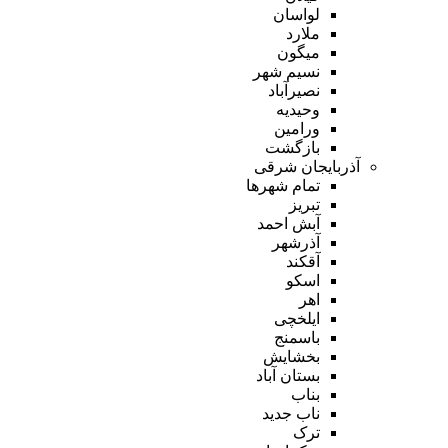
لواسان
ملارد
میگون
نسیم شهر
نصیرآباد
وحیدیه
ورامین
بازگشت
آذربایجان شرقی
تمام شهر‌ها
تبریز
آبش احمد
آذرشهر
آقکند
اسکو
اهر
ایلخچی
باسمنج
بخشایش
بستان آباد
بناب
ناب جدید
ترک