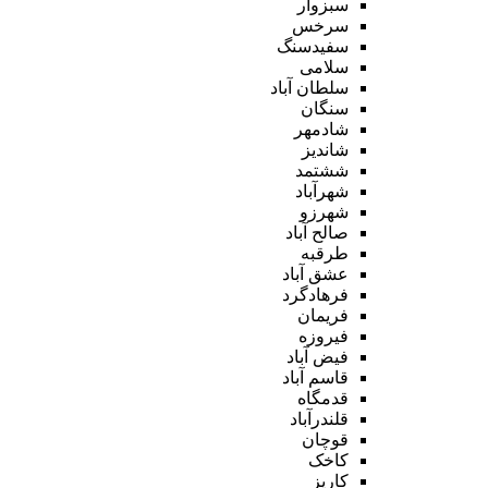
سبزوار
سرخس
سفیدسنگ
سلامی
سلطان آباد
سنگان
شادمهر
شاندیز
ششتمد
شهرآباد
شهرزو
صالح آباد
طرقبه
عشق آباد
فرهادگرد
فریمان
فیروزه
فیض آباد
قاسم آباد
قدمگاه
قلندرآباد
قوچان
کاخک
کاریز