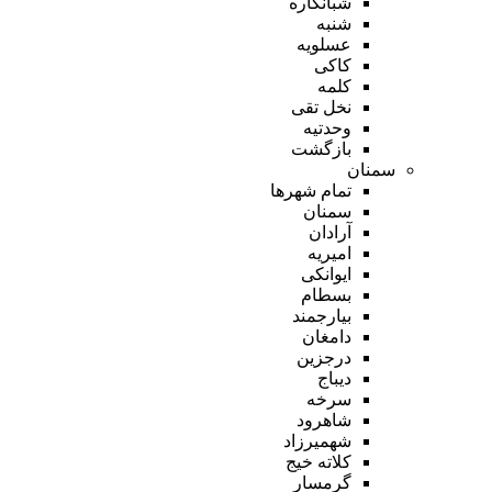
شبانکاره
شنبه
عسلویه
کاکی
کلمه
نخل تقی
وحدتیه
بازگشت
سمنان
تمام شهر‌ها
سمنان
آرادان
امیریه
ایوانکی
بسطام
بیارجمند
دامغان
درجزین
دیباج
سرخه
شاهرود
شهمیرزاد
کلاته خیج
گرمسار