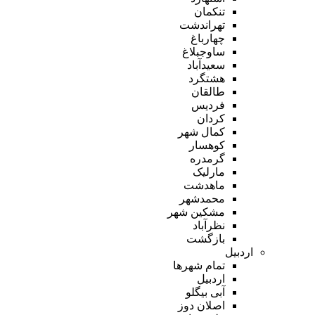
تنکمان
تهراندشت
چهارباغ
ساوجبلاغ
سعیدآباد
هشتگرد
طالقان
فردیس
کردان
کمال شهر
کوهسار
گرمدره
مارلیک
ماهدشت
محمدشهر
مشکین شهر
نظرآباد
بازگشت
اردبیل
تمام شهر‌ها
اردبیل
آبی بیگلو
اصلان دوز