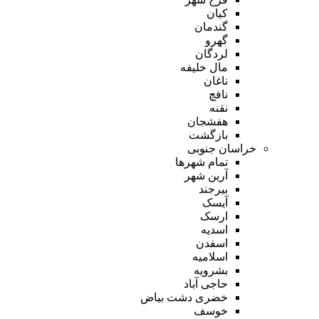
کیان
گندمان
گهرو
لردگان
مال خلیفه
ناغان
نافچ
نقنه
هفشجان
بازگشت
خراسان جنوبی
تمام شهر‌ها
آرین شهر
بیرجند
آیسک
ارسک
اسدیه
اسفدن
اسلامیه
بشرویه
حاجی آباد
خضری دشت بیاض
خوسف