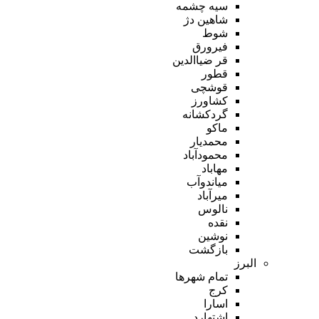
سیه چشمه
شاهین دژ
شوط
فیرورق
قر ضیاالدین
قطور
قوشچی
کشاورز
گردکشانه
ماکو
محمدیار
محمودآباد
مهاباد
میاندوآب
میرآباد
نالوس
نقده
نوشین
بازگشت
البرز
تمام شهر‌ها
کرج
اسارا
اشتهارد