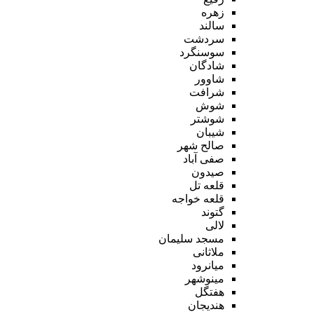
زهره
سالند
سردشت
سوسنگرد
شادگان
شاوور
شرافت
شوش
شوشتر
شیبان
صالح شهر
صفی آباد
صیدون
قلعه تل
قلعه خواجه
گتوند
لالی
مسجد سلیمان
ملاثانی
میانرود
مینوشهر
هفتگل
هندیجان