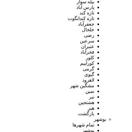
بیله سوار
پارس آباد
تازه کند
تازه کندانگوت
جعفرآباد
خلخال
رضی
سرعین
عنبران
فخرآباد
کلور
کوراییم
گرمی
گیوی
لاهرود
مشگین شهر
نمین
نیر
هشتجین
هیر
بازگشت
بوشهر
تمام شهر‌ها
بوشهر