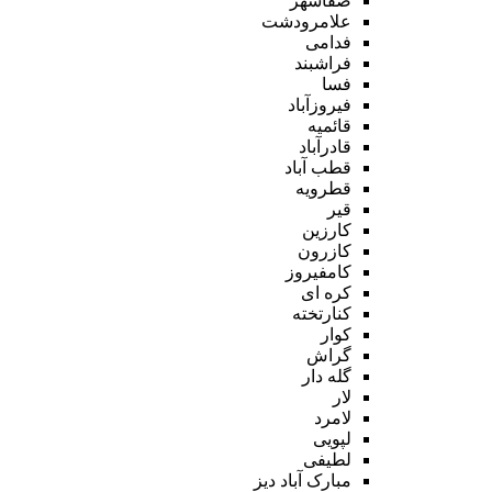
صفاشهر
علامرودشت
فدامی
فراشبند
فسا
فیروزآباد
قائمیه
قادرآباد
قطب آباد
قطرویه
قیر
کارزین
کازرون
کامفیروز
کره ای
کنارتخته
کوار
گراش
گله دار
لار
لامرد
لپویی
لطیفی
مبارک آباد دیز