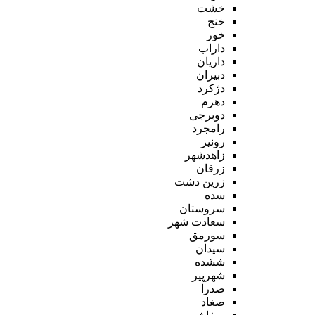
خشت
خنج
خور
داراب
داریان
دبیران
دژکرد
دهرم
دوبرجی
رامجرد
رونیز
زاهدشهر
زرقان
زرین دشت
سده
سروستان
سعادت شهر
سورمق
سیدان
ششده
شهرپیر
صدرا
صغاد