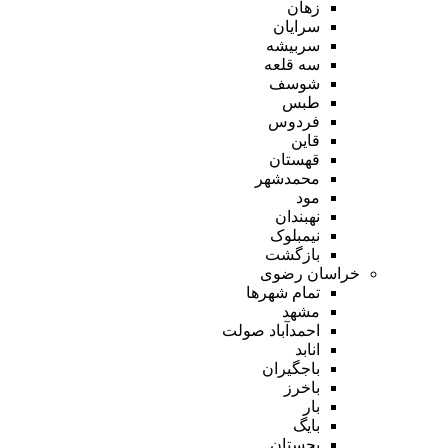
زهان
سرایان
سربیشه
سه قلعه
شوسف
طبس
فردوس
قاین
قهستان
محمدشهر
مود
نهبندان
نیمبلوک
بازگشت
خراسان رضوی
تمام شهر‌ها
مشهد
احمدآباد صولت
انابد
باجگیران
باخرز
بار
بایگ
بجستان