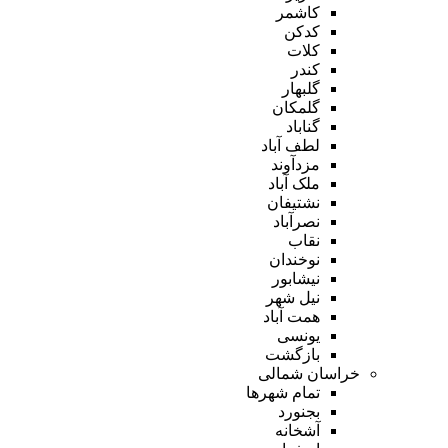
کاشمر
کدکن
کلات
کندر
گلبهار
گلمکان
گناباد
لطف آباد
مزدآوند
ملک آباد
نشتیفان
نصرآباد
نقاب
نوخندان
نیشابور
نیل شهر
همت آباد
یونسی
بازگشت
خراسان شمالی
تمام شهر‌ها
بجنورد
آشخانه