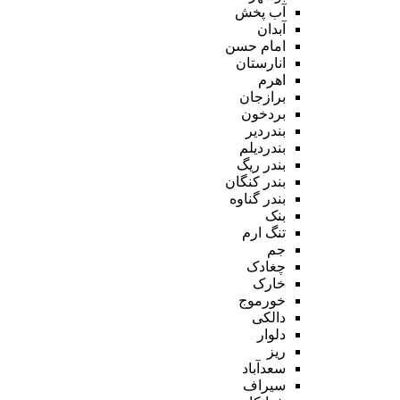
آب پخش
آبدان
امام حسن
انارستان
اهرم
برازجان
بردخون
بندردیر
بندردیلم
بندر ریگ
بندر کنگان
بندر گناوه
بنک
تنگ ارم
جم
چغادک
خارک
خورموج
دالکی
دلوار
ریز
سعدآباد
سیراف