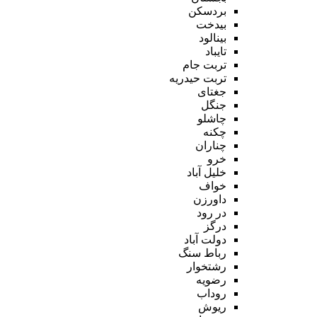
بردسکن
بیدخت
بینالود
تایباد
تربت جام
تربت حیدریه
جغتای
جنگل
چاشلو
چکنه
چناران
خرو
خلیل آباد
خواف
داورزن
در رود
درگز
دولت آباد
رباط سنگ
رشتخوار
رضویه
روداب
ریوش