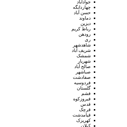
جوادآباد
چهاردانگه
حسن آباد
دماوند
دیزین
رباط کریم
رودهن
ری
شاهدشهر
شریف آباد
شمشک
شهریار
صالح آباد
صباشهر
صفادشت
فردوسیه
گلستان
فشم
فیروزکوه
قدس
قرچک
قیامدشت
کهریزک
کیلان