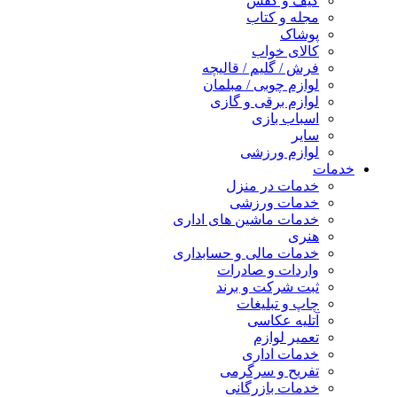
کیف و کفش
مجله و کتاب
پوشاک
کالای خواب
فرش / گلیم / قالیچه
لوازم چوبی / مبلمان
لوازم برقی و گازی
اسباب بازی
سایر
لوازم ورزشی
خدمات
خدمات در منزل
خدمات ورزشی
خدمات ماشین های اداری
هنری
خدمات مالی و حسابداری
واردات و صادرات
ثبت شرکت و برند
چاپ و تبلیغات
آتلیه عکاسی
تعمیر لوازم
خدمات اداری
تفریح و سرگرمی
خدمات بازرگانی