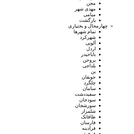
مجن
مهدی شهر
میامی
بازگشت
چهارمحال و بختیاری
تمام شهر‌ها
شهرکرد
آلونی
اردل
باباحیدر
بروجن
بلداجی
بن
جونقان
چلگرد
سامان
سفیددشت
سودجان
سورشجان
شلمزار
طاقانک
فارسان
فرادبنه
فرخ شهر