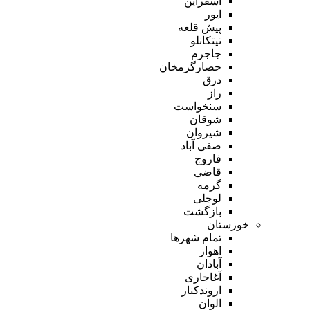
اسفراین
ایور
پیش قلعه
تیتکانلو
جاجرم
حصارگرمخان
درق
راز
سنخواست
شوقان
شیروان
صفی آباد
فاروج
قاضی
گرمه
لوجلی
بازگشت
خوزستان
تمام شهر‌ها
اهواز
آبادان
آغاجاری
اروندکنار
الوان