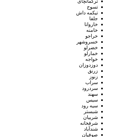
ترکمانچای
تسوج
تیکمه داش
جلفا
خاروانا
خامنه
خراجو
خسروشهر
خضرلو
خمارلو
خواجه
دوزدوزان
زرنق
زنوز
سراب
سردرود
سهند
سیس
سیه رود
شبستر
شربیان
شرفخانه
شندآباد
صوفیان