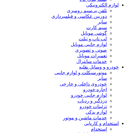
لوازم الکترونیکی
تلفن بی‌سیم رومیزی
دوربین عکاسی و فیلمبرداری
سایر
سیم کارت
گوشی موبایل
لپ تاپ و تبلت
لوازم جانبی موبایل
صوتی و تصویری
تعمیرات موبایل
خدمات سانترال
خودرو و وسایل نقلیه
موتورسیکلت و لوازم جانبی
سایر
خودروی داخلی و خارجی
اجاره خودرو
لوازم جانبی خودرو
دزدگیر و ردیاب
تزئینات خودرو
لوازم یدکی
خدمات ماشین و موتور
استخدام و کاریابی
استخدام