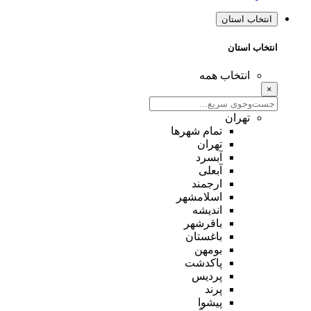
انتخاب استان
انتخاب استان
انتخاب همه
×
تهران
تمام شهر‌ها
تهران
آبسرد
آبعلی
ارجمند
اسلامشهر
اندیشه
باقرشهر
باغستان
بومهن
پاکدشت
پردیس
پرند
پیشوا