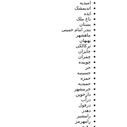
امیدیه
اندیمشک
ایذه
باغ ملک
بستان
بندر امام خمینی
ماهشهر
بهبهان
ترکالکی
جایزان
چمران
چوبیده
حر
حسینیه
حمزه
حمیدیه
خرمشهر
دارخوین
دزآب
دزفول
دهدز
رامشیر
رامهرمز
رفیع