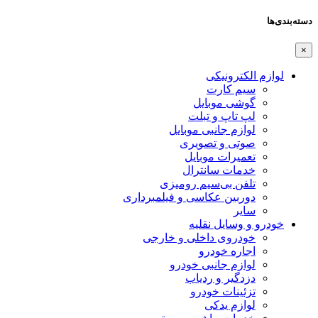
دسته‌بندی‌ها
×
لوازم الکترونیکی
سیم کارت
گوشی موبایل
لپ تاپ و تبلت
لوازم جانبی موبایل
صوتی و تصویری
تعمیرات موبایل
خدمات سانترال
تلفن بی‌سیم رومیزی
دوربین عکاسی و فیلمبرداری
سایر
خودرو و وسایل نقلیه
خودروی داخلی و خارجی
اجاره خودرو
لوازم جانبی خودرو
دزدگیر و ردیاب
تزئینات خودرو
لوازم یدکی