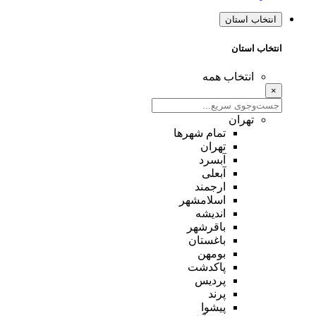
انتخاب استان
انتخاب استان
انتخاب همه
×
تهران
تمام شهر‌ها
تهران
آبسرد
آبعلی
ارجمند
اسلامشهر
اندیشه
باقرشهر
باغستان
بومهن
پاکدشت
پردیس
پرند
پیشوا