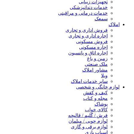
تجهیزات زیبایی
خدمات دندانپزشکی
خدمات درمانی و مراقبتی
سمعک
املاک
فروش اداری و تجاری
اجاره اداری و تجاری
فروش مسکونی
اجاره مسکونی
اجاره اتاق و پانسیون
زمین و باغ
ملک صنعتی
مشاور املاک
ویلا
سایر خدمات املاک
لوازم خانگی و شخصی
کیف و کفش
مجله و کتاب
پوشاک
کالای خواب
فرش / گلیم / قالیچه
لوازم چوبی / مبلمان
لوازم برقی و گازی
اسباب بازی