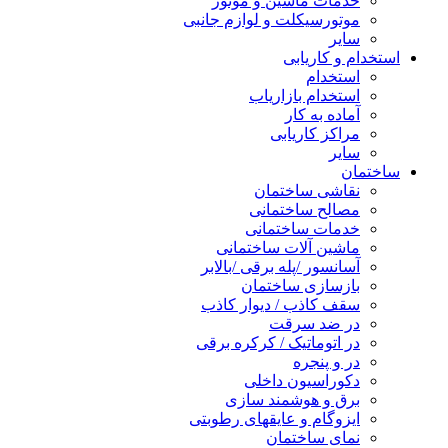
خدمات ماشین و موتور
موتورسیکلت و لوازم جانبی
سایر
استخدام و کاریابی
استخدام
استخدام بازاریاب
آماده به کار
مراکز کاریابی
سایر
ساختمان
نقاشی ساختمان
مصالح ساختمانی
خدمات ساختمانی
ماشین آلات ساختمانی
آسانسور /پله برقی /بالابر
بازسازی ساختمان
سقف کاذب / دیوار کاذب
در ضد سرقت
در اتوماتیک / کرکره برقی
در و پنجره
دکوراسیون داخلی
برق و هوشمند سازی
ایزوگام و عایقهای رطوبتی
نمای ساختمان